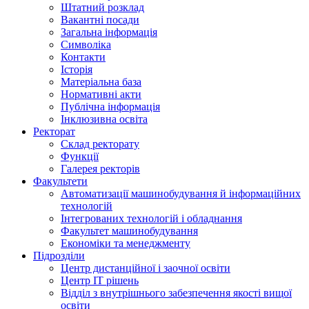
Штатний розклад
Вакантні посади
Загальна інформація
Символіка
Контакти
Історія
Матеріальна база
Нормативні акти
Публічна інформація
Інклюзивна освіта
Ректорат
Склад ректорату
Функції
Галерея ректорів
Факультети
Автоматизації машинобудування й інформаційних
технологій
Інтегрованих технологій і обладнання
Факультет машинобудування
Економіки та менеджменту
Підрозділи
Центр дистанційної і заочної освіти
Центр ІТ рішень
Відділ з внутрішнього забезпечення якості вищої
освіти