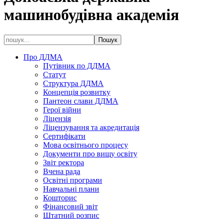
машинобудівна академія
Про ДДМА
Путівник по ДДМА
Статут
Структура ДДМА
Концепція розвитку
Пантеон слави ДДМА
Герої війни
Ліцензія
Ліцензування та акредитація
Сертифікати
Мова освітнього процесу
Документи про вищу освіту
Звіт ректора
Вчена рада
Освітні програми
Навчальні плани
Кошторис
Фінансовий звіт
Штатний розпис