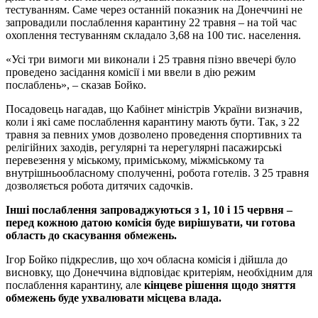
тестуванням. Саме через останній показник на Донеччині не
запровадили послаблення карантину 22 травня – на той час
охоплення тестуванням складало 3,68 на 100 тис. населення.
«Усі три вимоги ми виконали і 25 травня пізно ввечері було
проведено засідання комісії і ми ввели в дію режим
послаблень», – сказав Бойко.
Посадовець нагадав, що Кабінет міністрів України визначив,
коли і які саме послаблення карантину мають бути. Так, з 22
травня за певних умов дозволено проведення спортивних та
релігійних заходів, регулярні та нерегулярні пасажирські
перевезення у міському, приміському, міжміському та
внутрішньообласному сполученні, робота готелів. З 25 травня
дозволяється робота дитячих садочків.
Інші послаблення запроваджуються з 1, 10 і 15 червня –
перед кожною датою комісія буде вирішувати, чи готова
область до скасування обмежень.
Ігор Бойко підкреслив, що хоч обласна комісія і дійшла до
висновку, що Донеччина відповідає критеріям, необхідним для
послаблення карантину, але
кінцеве рішення щодо зняття
обмежень буде ухвалювати місцева влада.