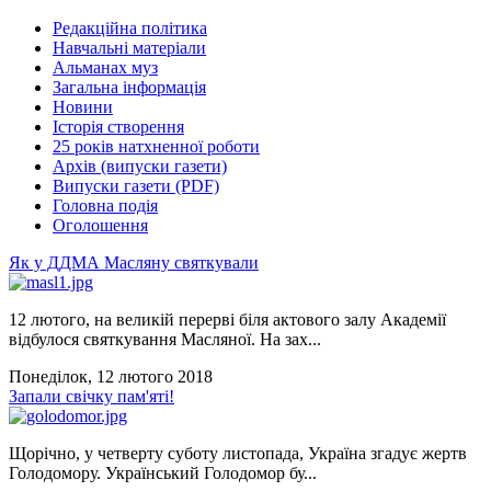
Редакційна політика
Навчальні матеріали
Альманах муз
Загальна інформація
Новини
Історія створення
25 років натхненної роботи
Архів (випуски газети)
Випуски газети (PDF)
Головна подія
Оголошення
Як у ДДМА Масляну святкували
12 лютого, на великій перерві біля актового залу Академії
відбулося святкування Масляної. На зах...
Понеділок, 12 лютого 2018
Запали свічку пам'яті!
Щорічно, у четверту суботу листопада, Україна згадує жертв
Голодомору. Український Голодомор бу...