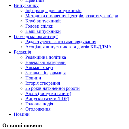
Практика
Випускнику
Інформація для випускників
Методика створення Центрів розвитку кар’єри
Клуб випускників
Голови спілки
Наші випускники
Громадські організації
Рада студентського самоврядування
Асоціація випускників та друзів КІІ-ДДМА
Редакція
Редакційна політика
Навчальні матеріали
Альманах муз
Загальна інформація
Новини
Історія створення
25 років натхненної роботи
Архів (випуски газети)
Випуски газети (PDF)
Головна подія
Оголошення
Новини
Останні новини