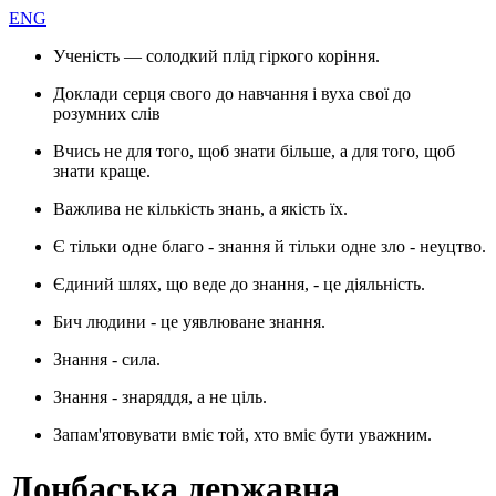
ENG
Ученість — солодкий плід гіркого коріння.
Доклади серця свого до навчання і вуха свої до
розумних слів
Вчись не для того, щоб знати більше, а для того, щоб
знати краще.
Важлива не кількість знань, а якість їх.
Є тільки одне благо - знання й тільки одне зло - неуцтво.
Єдиний шлях, що веде до знання, - це діяльність.
Бич людини - це уявлюване знання.
Знання - сила.
Знання - знаряддя, а не ціль.
Запам'ятовувати вміє той, хто вміє бути уважним.
Донбаська державна