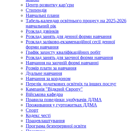
Центр розвитку кар’єри
Стипендія
Навчальні плани
Табель-календар освітнього процесу на 2025-2026
навчальний рік
Розклад дзвінків
Розклад занять для денної форми навчання
Розклад заліково-екзаменаційної сесії денної
форми навчання
Графік захисту кваліфікаційних робіт
Розклад занять для заочної форми навчання
Навчання на заочній формі навчанні
Розмір плати за навчання
Дуальне навчання
Навчання за кордоном
Перелік додаткових освітніх та інших послуг
Кампанія "Відкрий Європу"
Військова кафедра
Правила поведінки здобувачів ДДМА
Проживання у гуртожитках ДДМА
Спорт
Кодекс честі
Працевлаштування
Програма безперервної освіти