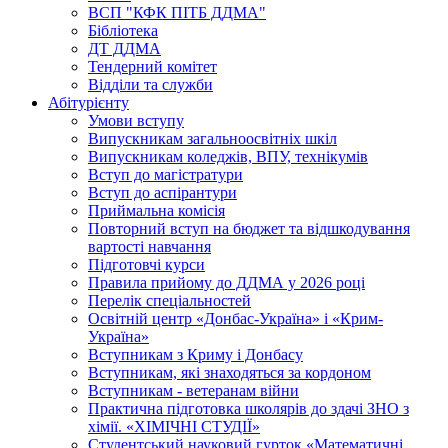
ВСП "КФК ПІТБ ДДМА"
Бібліотека
ДТ ДДМА
Тендерний комітет
Відділи та служби
Абітурієнту
Умови вступу
Випускникам загальноосвітніх шкіл
Випускникам коледжів, ВПУ, технікумів
Вступ до магістратури
Вступ до аспірантури
Приймальна комісія
Повторний вступ на бюджет та відшкодування
вартості навчання
Підготовчі курси
Правила прийому до ДДМА у 2026 році
Перелік спеціальностей
Освітній центр «Донбас-Україна» і «Крим-
Україна»
Вступникам з Криму і Донбасу
Вступникам, які знаходяться за кордоном
Вступникам - ветеранам війни
Практична підготовка школярів до здачі ЗНО з
хімії. «ХІМІЧНІ СТУДІЇ»
Студентський науковий гурток «Математичні