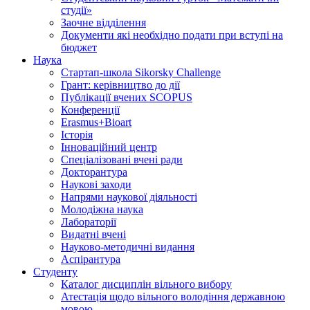
студії»
Заочне відділення
Документи які необхідно подати при вступі на
бюджет
Наука
Стартап-школа Sikorsky Challenge
Грант: керівництво до дії
Публікації вчених SCOPUS
Конференції
Erasmus+Bioart
Історія
Інноваційний центр
Спеціалізовані вчені ради
Докторантура
Наукові заходи
Напрями наукової діяльності
Молодіжна наука
Лабораторії
Видатні вчені
Науково-методичні видання
Аспірантура
Студенту
Каталог дисциплін вільного вибору
Атестація щодо вільного володіння державною
мовою