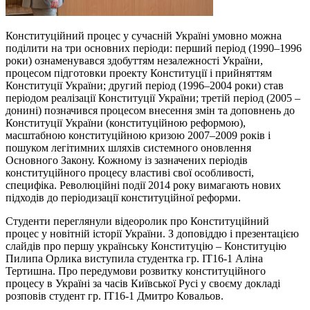
Конституційний процес у сучасній Україні умовно можна
поділити на три основних періоди: перший період (1990–1996
роки) ознаменувався здобуттям незалежності України,
процесом підготовки проекту Конституції і прийняттям
Конституції України; другий період (1996–2004 роки) став
періодом реалізації Конституції України; третій період (2005 –
донині) позначився процесом внесення змін та доповнень до
Конституції України (конституційною реформою),
масштабною конституційною кризою 2007–2009 років і
пошуком легітимних шляхів системного оновлення
Основного Закону. Кожному із зазначених періодів
конституційного процесу властиві свої особливості,
специфіка. Революційні події 2014 року вимагають нових
підходів до періодизації конституційної реформи.
Студенти переглянули відеоролик про Конституційний
процес у новітній історії України. З доповіддю і презентацією
слайдів про першу українську Конституцію – Конституцію
Пилипа Орлика виступила студентка гр. ІТ16-1 Аліна
Тертишна. Про передумови розвитку конституційного
процесу в Україні за часів Київської Русі у своєму докладі
розповів студент гр. ІТ16-1 Дмитро Ковальов.