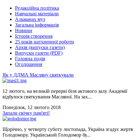
Редакційна політика
Навчальні матеріали
Альманах муз
Загальна інформація
Новини
Історія створення
25 років натхненної роботи
Архів (випуски газети)
Випуски газети (PDF)
Головна подія
Оголошення
Як у ДДМА Масляну святкували
12 лютого, на великій перерві біля актового залу Академії
відбулося святкування Масляної. На зах...
Понеділок, 12 лютого 2018
Запали свічку пам'яті!
Щорічно, у четверту суботу листопада, Україна згадує жертв
Голодомору. Український Голодомор бу...