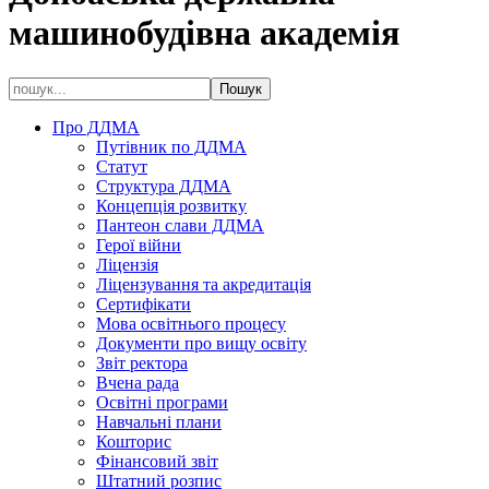
машинобудівна академія
Про ДДМА
Путівник по ДДМА
Статут
Структура ДДМА
Концепція розвитку
Пантеон слави ДДМА
Герої війни
Ліцензія
Ліцензування та акредитація
Сертифікати
Мова освітнього процесу
Документи про вищу освіту
Звіт ректора
Вчена рада
Освітні програми
Навчальні плани
Кошторис
Фінансовий звіт
Штатний розпис