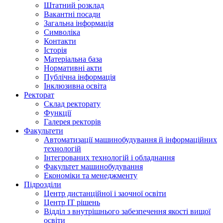
Штатний розклад
Вакантні посади
Загальна інформація
Символіка
Контакти
Історія
Матеріальна база
Нормативні акти
Публічна інформація
Інклюзивна освіта
Ректорат
Склад ректорату
Функції
Галерея ректорів
Факультети
Автоматизації машинобудування й інформаційних
технологій
Інтегрованих технологій і обладнання
Факультет машинобудування
Економіки та менеджменту
Підрозділи
Центр дистанційної і заочної освіти
Центр ІТ рішень
Відділ з внутрішнього забезпечення якості вищої
освіти