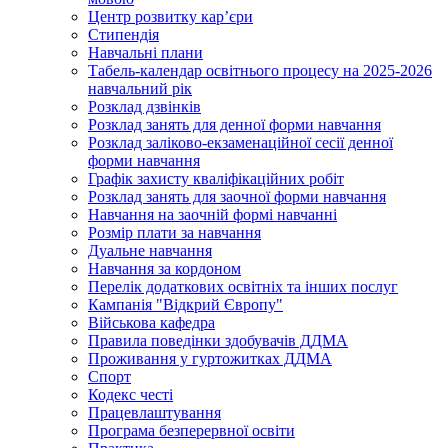
Центр розвитку кар’єри
Стипендія
Навчальні плани
Табель-календар освітнього процесу на 2025-2026
навчальний рік
Розклад дзвінків
Розклад занять для денної форми навчання
Розклад заліково-екзаменаційної сесії денної
форми навчання
Графік захисту кваліфікаційних робіт
Розклад занять для заочної форми навчання
Навчання на заочній формі навчанні
Розмір плати за навчання
Дуальне навчання
Навчання за кордоном
Перелік додаткових освітніх та інших послуг
Кампанія "Відкрий Європу"
Військова кафедра
Правила поведінки здобувачів ДДМА
Проживання у гуртожитках ДДМА
Спорт
Кодекс честі
Працевлаштування
Програма безперервної освіти