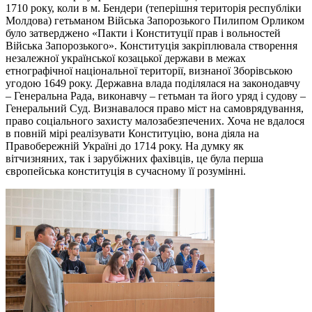
1710 року, коли в м. Бендери (теперішня територія республіки
Молдова) гетьманом Війська Запорозького Пилипом Орликом
було затверджено «Пакти і Конституції прав і вольностей
Війська Запорозького». Конституція закріплювала створення
незалежної української козацької держави в межах
етнографічної національної території, визнаної Зборівською
угодою 1649 року. Державна влада поділялася на законодавчу
– Генеральна Рада, виконавчу – гетьман та його уряд і судову –
Генеральний Суд. Визнавалося право міст на самоврядування,
право соціального захисту малозабезпечених. Хоча не вдалося
в повній мірі реалізувати Конституцію, вона діяла на
Правобережній Україні до 1714 року. На думку як
вітчизняних, так і зарубіжних фахівців, це була перша
європейська конституція в сучасному її розумінні.