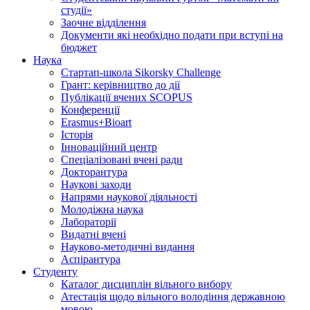
студії»
Заочне відділення
Документи які необхідно подати при вступі на
бюджет
Наука
Стартап-школа Sikorsky Challenge
Грант: керівництво до дії
Публікації вчених SCOPUS
Конференції
Erasmus+Bioart
Історія
Інноваційний центр
Спеціалізовані вчені ради
Докторантура
Наукові заходи
Напрями наукової діяльності
Молодіжна наука
Лабораторії
Видатні вчені
Науково-методичні видання
Аспірантура
Студенту
Каталог дисциплін вільного вибору
Атестація щодо вільного володіння державною
мовою