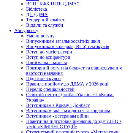
ВСП "КФК ПІТБ ДДМА"
Бібліотека
ДТ ДДМА
Тендерний комітет
Відділи та служби
Абітурієнту
Умови вступу
Випускникам загальноосвітніх шкіл
Випускникам коледжів, ВПУ, технікумів
Вступ до магістратури
Вступ до аспірантури
Приймальна комісія
Повторний вступ на бюджет та відшкодування
вартості навчання
Підготовчі курси
Правила прийому до ДДМА у 2026 році
Перелік спеціальностей
Освітній центр «Донбас-Україна» і «Крим-
Україна»
Вступникам з Криму і Донбасу
Вступникам, які знаходяться за кордоном
Вступникам - ветеранам війни
Практична підготовка школярів до здачі ЗНО з
хімії. «ХІМІЧНІ СТУДІЇ»
Студентський науковий гурток «Математичні