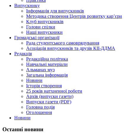
Практика
Випускнику
Інформація для випускників
Методика створення Центрів розвитку кар’єри
Клуб випускників
Голови спілки
Наші випускники
Громадські організації
Рада студентського самоврядування
Асоціація випускників та друзів КІІ-ДДМА
Редакція
Редакційна політика
Навчальні матеріали
Альманах муз
Загальна інформація
Новини
Історія створення
25 років натхненної роботи
Архів (випуски газети)
Випуски газети (PDF)
Головна подія
Оголошення
Новини
Останні новини