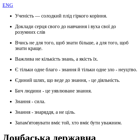
ENG
Ученість — солодкий плід гіркого коріння.
Доклади серця свого до навчання і вуха свої до
розумних слів
Вчись не для того, щоб знати більше, а для того, щоб
знати краще.
Важлива не кількість знань, а якість їх.
Є тільки одне благо - знання й тільки одне зло - неуцтво.
Єдиний шлях, що веде до знання, - це діяльність.
Бич людини - це уявлюване знання.
Знання - сила.
Знання - знаряддя, а не ціль.
Запам'ятовувати вміє той, хто вміє бути уважним.
Донбаська державна