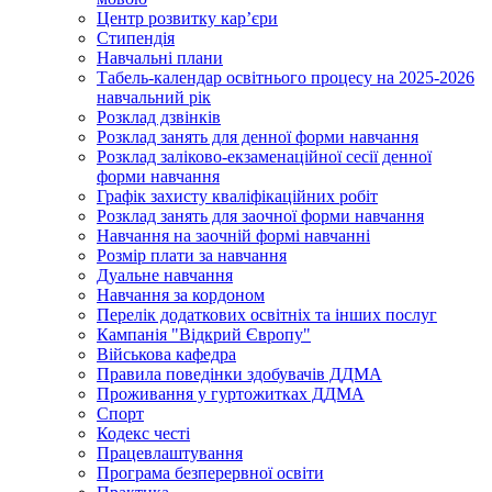
Центр розвитку кар’єри
Стипендія
Навчальні плани
Табель-календар освітнього процесу на 2025-2026
навчальний рік
Розклад дзвінків
Розклад занять для денної форми навчання
Розклад заліково-екзаменаційної сесії денної
форми навчання
Графік захисту кваліфікаційних робіт
Розклад занять для заочної форми навчання
Навчання на заочній формі навчанні
Розмір плати за навчання
Дуальне навчання
Навчання за кордоном
Перелік додаткових освітніх та інших послуг
Кампанія "Відкрий Європу"
Військова кафедра
Правила поведінки здобувачів ДДМА
Проживання у гуртожитках ДДМА
Спорт
Кодекс честі
Працевлаштування
Програма безперервної освіти