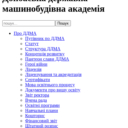
машинобудівна академія
Про ДДМА
Путівник по ДДМА
Статут
Структура ДДМА
Концепція розвитку
Пантеон слави ДДМА
Герої війни
Ліцензія
Ліцензування та акредитація
Сертифікати
Мова освітнього процесу
Документи про вищу освіту
Звіт ректора
Вчена рада
Освітні програми
Навчальні плани
Кошторис
Фінансовий звіт
Штатний розпис