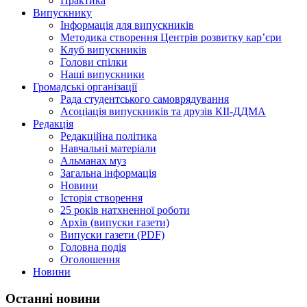
Практика
Випускнику
Інформація для випускників
Методика створення Центрів розвитку кар’єри
Клуб випускників
Голови спілки
Наші випускники
Громадські організації
Рада студентського самоврядування
Асоціація випускників та друзів КІІ-ДДМА
Редакція
Редакційна політика
Навчальні матеріали
Альманах муз
Загальна інформація
Новини
Історія створення
25 років натхненної роботи
Архів (випуски газети)
Випуски газети (PDF)
Головна подія
Оголошення
Новини
Останні новини