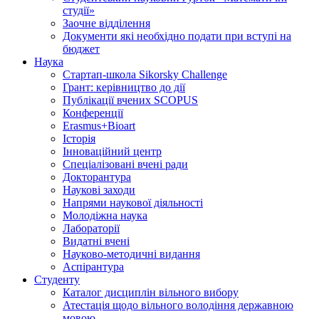
студії»
Заочне відділення
Документи які необхідно подати при вступі на
бюджет
Наука
Стартап-школа Sikorsky Challenge
Грант: керівництво до дії
Публікації вчених SCOPUS
Конференції
Erasmus+Bioart
Історія
Інноваційний центр
Спеціалізовані вчені ради
Докторантура
Наукові заходи
Напрями наукової діяльності
Молодіжна наука
Лабораторії
Видатні вчені
Науково-методичні видання
Аспірантура
Студенту
Каталог дисциплін вільного вибору
Атестація щодо вільного володіння державною
мовою