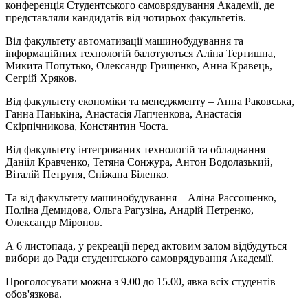
конференція Студентського самоврядування Академії, де
представляли кандидатів від чотирьох факультетів.
Від факультету автоматизації машинобудування та
інформаційних технологій балотуються Аліна Тертишна,
Микита Попутько, Олександр Грищенко, Анна Кравець,
Сегрій Хряков.
Від факультету економіки та менеджменту – Анна Раковська,
Ганна Панькіна, Анастасія Лапченкова, Анастасія
Скірпічникова, Констянтин Чоста.
Від факультету інтегрованих технологій та обладнання –
Данііл Кравченко, Тетяна Сонжура, Антон Водолазький,
Віталій Петруня, Сніжана Біленко.
Та від факультету машинобудування – Аліна Рассошенко,
Поліна Демидова, Ольга Рагузіна, Андрій Петренко,
Олександр Міронов.
А 6 листопада, у рекреації перед актовим залом відбудуться
вибори до Ради студентського самоврядування Академії.
Проголосувати можна з 9.00 до 15.00, явка всіх студентів
обов'язкова.