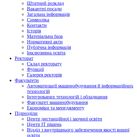
Штатний розклад
Вакантні посади
Загальна інформація
Символіка
Контакти
Історія
Матеріальна база
Нормативні акти
Публічна інформація
Інклюзивна освіта
Ректорат
Склад ректорату
Функції
Галерея ректорів
Факультети
Автоматизації машинобудування й інформаційних
технологій
Інтегрованих технологій і обладнання
Факультет машинобудування
Економіки та менеджменту
Підрозділи
Центр дистанційної і заочної освіти
Центр ІТ рішень
Відділ з внутрішнього забезпечення якості вищої
освіти