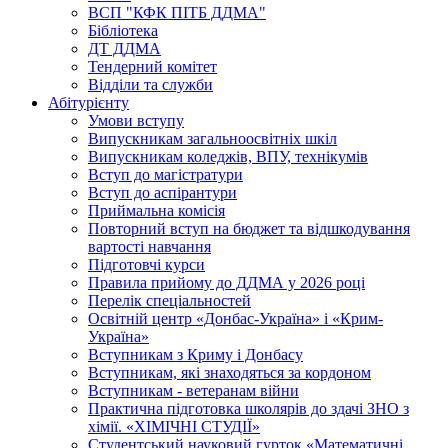
ВСП "КФК ПІТБ ДДМА"
Бібліотека
ДТ ДДМА
Тендерний комітет
Відділи та служби
Абітурієнту
Умови вступу
Випускникам загальноосвітніх шкіл
Випускникам коледжів, ВПУ, технікумів
Вступ до магістратури
Вступ до аспірантури
Приймальна комісія
Повторний вступ на бюджет та відшкодування
вартості навчання
Підготовчі курси
Правила прийому до ДДМА у 2026 році
Перелік спеціальностей
Освітній центр «Донбас-Україна» і «Крим-
Україна»
Вступникам з Криму і Донбасу
Вступникам, які знаходяться за кордоном
Вступникам - ветеранам війни
Практична підготовка школярів до здачі ЗНО з
хімії. «ХІМІЧНІ СТУДІЇ»
Студентський науковий гурток «Математичні