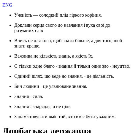
ENG
Ученість — солодкий плід гіркого коріння.
Доклади серця свого до навчання і вуха свої до
розумних слів
Вчись не для того, щоб знати більше, а для того, щоб
знати краще.
Важлива не кількість знань, а якість їх.
Є тільки одне благо - знання й тільки одне зло - неуцтво.
Єдиний шлях, що веде до знання, - це діяльність.
Бич людини - це уявлюване знання.
Знання - сила.
Знання - знаряддя, а не ціль.
Запам'ятовувати вміє той, хто вміє бути уважним.
Донбаська державна