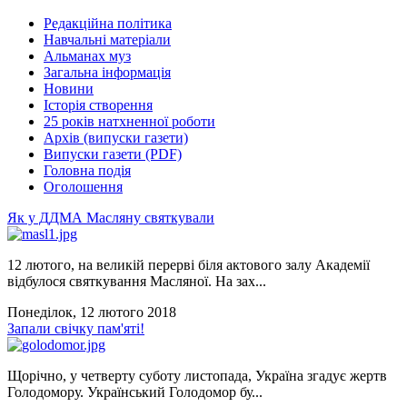
Редакційна політика
Навчальні матеріали
Альманах муз
Загальна інформація
Новини
Історія створення
25 років натхненної роботи
Архів (випуски газети)
Випуски газети (PDF)
Головна подія
Оголошення
Як у ДДМА Масляну святкували
12 лютого, на великій перерві біля актового залу Академії
відбулося святкування Масляної. На зах...
Понеділок, 12 лютого 2018
Запали свічку пам'яті!
Щорічно, у четверту суботу листопада, Україна згадує жертв
Голодомору. Український Голодомор бу...