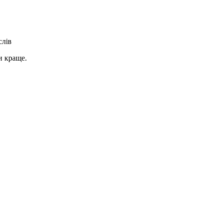
слів
и краще.