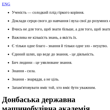
ENG
Ученість — солодкий плід гіркого коріння.
Доклади серця свого до навчання і вуха свої до розумних 
Вчись не для того, щоб знати більше, а для того, щоб знат
Важлива не кількість знань, а якість їх.
Є тільки одне благо - знання й тільки одне зло - неуцтво.
Єдиний шлях, що веде до знання, - це діяльність.
Бич людини - це уявлюване знання.
Знання - сила.
Знання - знаряддя, а не ціль.
Запам'ятовувати вміє той, хто вміє бути уважним.
Донбаська державна
машинобудівна академія