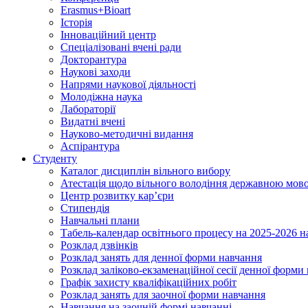
Erasmus+Bioart
Історія
Інноваційний центр
Спеціалізовані вчені ради
Докторантура
Наукові заходи
Напрями наукової діяльності
Молодіжна наука
Лабораторії
Видатні вчені
Науково-методичні видання
Аспірантура
Студенту
Каталог дисциплін вільного вибору
Атестація щодо вільного володіння державною мов
Центр розвитку кар’єри
Стипендія
Навчальні плани
Табель-календар освітнього процесу на 2025-2026 н
Розклад дзвінків
Розклад занять для денної форми навчання
Розклад заліково-екзаменаційної сесії денної форми
Графік захисту кваліфікаційних робіт
Розклад занять для заочної форми навчання
Навчання на заочній формі навчанні