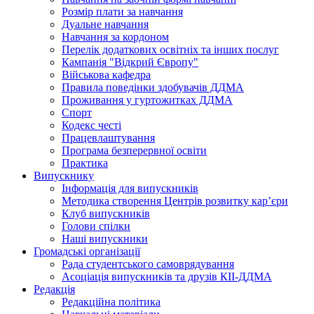
Розмір плати за навчання
Дуальне навчання
Навчання за кордоном
Перелік додаткових освітніх та інших послуг
Кампанія "Відкрий Європу"
Військова кафедра
Правила поведінки здобувачів ДДМА
Проживання у гуртожитках ДДМА
Спорт
Кодекс честі
Працевлаштування
Програма безперервної освіти
Практика
Випускнику
Інформація для випускників
Методика створення Центрів розвитку кар’єри
Клуб випускників
Голови спілки
Наші випускники
Громадські організації
Рада студентського самоврядування
Асоціація випускників та друзів КІІ-ДДМА
Редакція
Редакційна політика