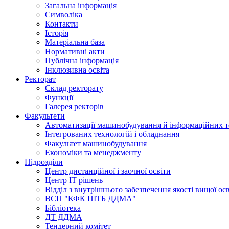
Загальна інформація
Символіка
Контакти
Історія
Матеріальна база
Нормативні акти
Публічна інформація
Інклюзивна освіта
Ректорат
Склад ректорату
Функції
Галерея ректорів
Факультети
Автоматизації машинобудування й інформаційних т
Інтегрованих технологій і обладнання
Факультет машинобудування
Економіки та менеджменту
Підрозділи
Центр дистанційної і заочної освіти
Центр ІТ рішень
Відділ з внутрішнього забезпечення якості вищої ос
ВСП "КФК ПІТБ ДДМА"
Бібліотека
ДТ ДДМА
Тендерний комітет