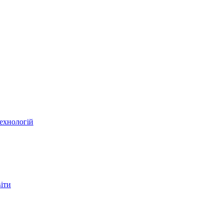
ехнологій
віти