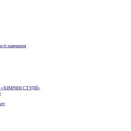
сті навчання
ї. «ХІМІЧНІ СТУДІЇ»
»
жет