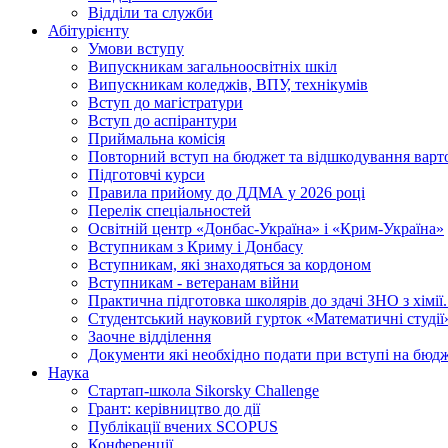
Відділи та служби
Абітурієнту
Умови вступу
Випускникам загальноосвітніх шкіл
Випускникам коледжів, ВПУ, технікумів
Вступ до магістратури
Вступ до аспірантури
Приймальна комісія
Повторний вступ на бюджет та відшкодування варто
Підготовчі курси
Правила прийому до ДДМА у 2026 році
Перелік спеціальностей
Освітній центр «Донбас-Україна» і «Крим-Україна»
Вступникам з Криму і Донбасу
Вступникам, які знаходяться за кордоном
Вступникам - ветеранам війни
Практична підготовка школярів до здачі ЗНО з хімі
Студентський науковий гурток «Математичні студії
Заочне відділення
Документи які необхідно подати при вступі на бюд
Наука
Стартап-школа Sikorsky Challenge
Грант: керівництво до дії
Публікації вчених SCOPUS
Конференції