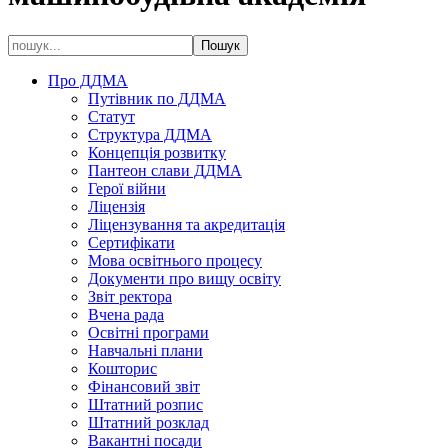
Про ДДМА
Путівник по ДДМА
Статут
Структура ДДМА
Концепція розвитку
Пантеон слави ДДМА
Герої війни
Ліцензія
Ліцензування та акредитація
Сертифікати
Мова освітнього процесу
Документи про вищу освіту
Звіт ректора
Вчена рада
Освітні програми
Навчальні плани
Кошторис
Фінансовий звіт
Штатний розпис
Штатний розклад
Вакантні посади