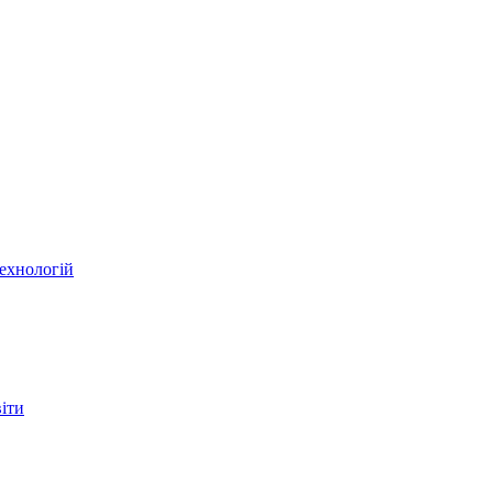
ехнологій
віти