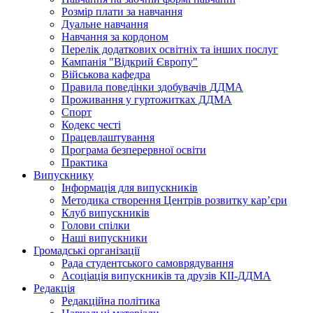
Розмір плати за навчання
Дуальне навчання
Навчання за кордоном
Перелік додаткових освітніх та інших послуг
Кампанія "Відкрий Європу"
Військова кафедра
Правила поведінки здобувачів ДДМА
Проживання у гуртожитках ДДМА
Спорт
Кодекс честі
Працевлаштування
Програма безперервної освіти
Практика
Випускнику
Інформація для випускників
Методика створення Центрів розвитку кар’єри
Клуб випускників
Голови спілки
Наші випускники
Громадські організації
Рада студентського самоврядування
Асоціація випускників та друзів КІІ-ДДМА
Редакція
Редакційна політика