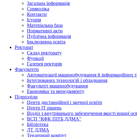
Загальна інформація
Символіка
Контакти
Історія
Матеріальна база
Нормативні акти
Публічна інформація
Інклюзивна освіта
Ректорат
Склад ректорату
Функції
Галерея ректорів
Факультети
Автоматизації машинобудування й інформаційних т
Інтегрованих технологій і обладнання
Факультет машинобудування
Економіки та менеджменту
Підрозділи
Центр дистанційної і заочної освіти
Центр ІТ рішень
Відділ з внутрішнього забезпечення якості вищої ос
ВСП "КФК ПІТБ ДДМА"
Бібліотека
ДТ ДДМА
Тендерний комітет