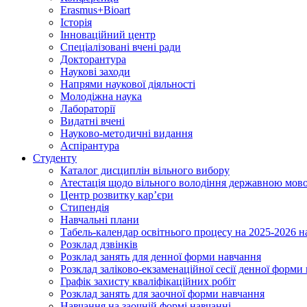
Erasmus+Bioart
Історія
Інноваційний центр
Спеціалізовані вчені ради
Докторантура
Наукові заходи
Напрями наукової діяльності
Молодіжна наука
Лабораторії
Видатні вчені
Науково-методичні видання
Аспірантура
Студенту
Каталог дисциплін вільного вибору
Атестація щодо вільного володіння державною мов
Центр розвитку кар’єри
Стипендія
Навчальні плани
Табель-календар освітнього процесу на 2025-2026 н
Розклад дзвінків
Розклад занять для денної форми навчання
Розклад заліково-екзаменаційної сесії денної форми
Графік захисту кваліфікаційних робіт
Розклад занять для заочної форми навчання
Навчання на заочній формі навчанні