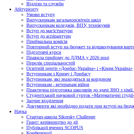
Відділи та служби
Абітурієнту
Умови вступу
Випускникам загальноосвітніх шкіл
Випускникам коледжів, ВПУ, технікумів
Вступ до магістратури
Вступ до аспірантури
Приймальна комісія
Повторний вступ на бюджет та відшкодування варто
Підготовчі курси
Правила прийому до ДДМА у 2026 році
Перелік спеціальностей
Освітній центр «Донбас-Україна» і «Крим-Україна»
Вступникам з Криму і Донбасу
Вступникам, які знаходяться за кордоном
Вступникам - ветеранам війни
Практична підготовка школярів до здачі ЗНО з хімі
Студентський науковий гурток «Математичні студії
Заочне відділення
Документи які необхідно подати при вступі на бюд
Наука
Стартап-школа Sikorsky Challenge
Грант: керівництво до дії
Публікації вчених SCOPUS
Конференції