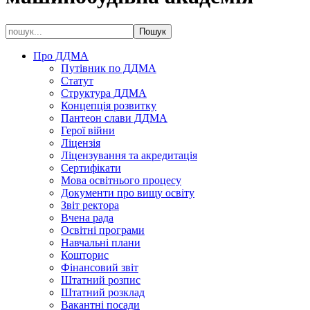
Про ДДМА
Путівник по ДДМА
Статут
Структура ДДМА
Концепція розвитку
Пантеон слави ДДМА
Герої війни
Ліцензія
Ліцензування та акредитація
Сертифікати
Мова освітнього процесу
Документи про вищу освіту
Звіт ректора
Вчена рада
Освітні програми
Навчальні плани
Кошторис
Фінансовий звіт
Штатний розпис
Штатний розклад
Вакантні посади