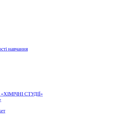
сті навчання
ї. «ХІМІЧНІ СТУДІЇ»
»
жет