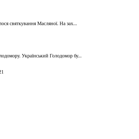
лося святкування Масляної. На зах...
лодомору. Український Голодомор бу...
21