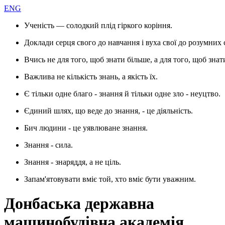
ENG
Ученість — солодкий плід гіркого коріння.
Доклади серця свого до навчання і вуха свої до розумних 
Вчись не для того, щоб знати більше, а для того, щоб знат
Важлива не кількість знань, а якість їх.
Є тільки одне благо - знання й тільки одне зло - неуцтво.
Єдиний шлях, що веде до знання, - це діяльність.
Бич людини - це уявлюване знання.
Знання - сила.
Знання - знаряддя, а не ціль.
Запам'ятовувати вміє той, хто вміє бути уважним.
Донбаська державна
машинобудівна академія