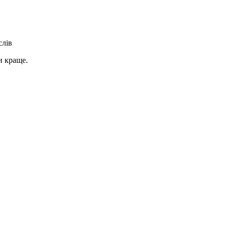
слів
и краще.