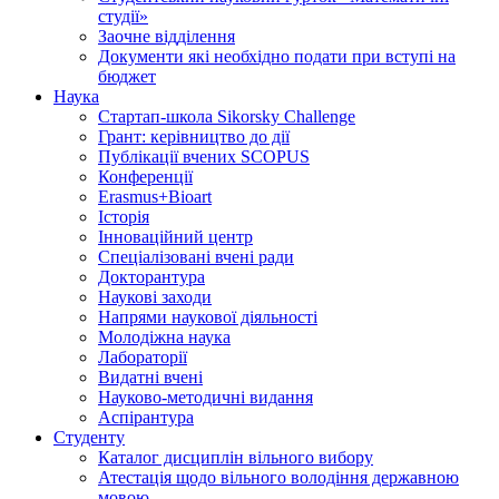
студії»
Заочне відділення
Документи які необхідно подати при вступі на
бюджет
Наука
Стартап-школа Sikorsky Challenge
Грант: керівництво до дії
Публікації вчених SCOPUS
Конференції
Erasmus+Bioart
Історія
Інноваційний центр
Спеціалізовані вчені ради
Докторантура
Наукові заходи
Напрями наукової діяльності
Молодіжна наука
Лабораторії
Видатні вчені
Науково-методичні видання
Аспірантура
Студенту
Каталог дисциплін вільного вибору
Атестація щодо вільного володіння державною
мовою