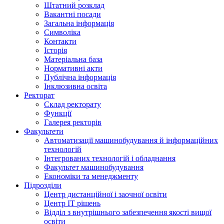
Штатний розклад
Вакантні посади
Загальна інформація
Символіка
Контакти
Історія
Матеріальна база
Нормативні акти
Публічна інформація
Інклюзивна освіта
Ректорат
Склад ректорату
Функції
Галерея ректорів
Факультети
Автоматизації машинобудування й інформаційних
технологій
Інтегрованих технологій і обладнання
Факультет машинобудування
Економіки та менеджменту
Підрозділи
Центр дистанційної і заочної освіти
Центр ІТ рішень
Відділ з внутрішнього забезпечення якості вищої
освіти