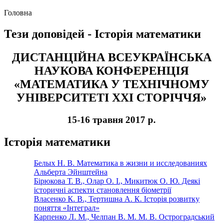
Головна
Тези доповідей - Історія математики
ДИСТАНЦІЙНА ВСЕУКРАЇНСЬКА
НАУКОВА КОНФЕРЕНЦІЯ
«МАТЕМАТИКА У ТЕХНІЧНОМУ
УНІВЕРСИТЕТІ ХХІ СТОРІЧЧЯ»
15-16 травня 2017 р.
Історія математики
Белых Н. В. Математика в жизни и исследованиях
Альберта Эйнштейна
Бірюкова Т. В., Олар О. І., Микитюк О. Ю. Деякі
історичні аспекти становлення біометрії
Власенко К. В., Тертишна А. К. Історія розвитку
поняття «Інтеграл»
Карпенко Л. М., Челпан В. М. М. В. Остроградський