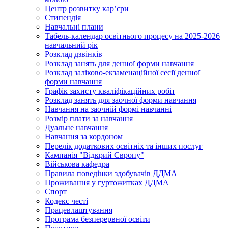
Центр розвитку кар’єри
Стипендія
Навчальні плани
Табель-календар освітнього процесу на 2025-2026
навчальний рік
Розклад дзвінків
Розклад занять для денної форми навчання
Розклад заліково-екзаменаційної сесії денної
форми навчання
Графік захисту кваліфікаційних робіт
Розклад занять для заочної форми навчання
Навчання на заочній формі навчанні
Розмір плати за навчання
Дуальне навчання
Навчання за кордоном
Перелік додаткових освітніх та інших послуг
Кампанія "Відкрий Європу"
Військова кафедра
Правила поведінки здобувачів ДДМА
Проживання у гуртожитках ДДМА
Спорт
Кодекс честі
Працевлаштування
Програма безперервної освіти