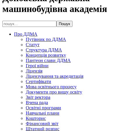
машинобудівна академія
Про ДДМА
Путівник по ДДМА
Статут
Структура ДДМА
Концепція розвитку
Пантеон слави ДДМА
Герої війни
Ліцензія
Ліцензування та акредитація
Сертифікати
Мова освітнього процесу
Документи про вищу освіту
Звіт ректора
Вчена рада
Освітні програми
Навчальні плани
Кошторис
Фінансовий звіт
Штатний розпис