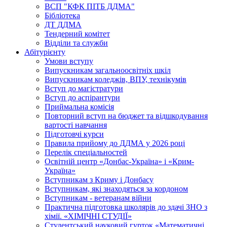
ВСП "КФК ПІТБ ДДМА"
Бібліотека
ДТ ДДМА
Тендерний комітет
Відділи та служби
Абітурієнту
Умови вступу
Випускникам загальноосвітніх шкіл
Випускникам коледжів, ВПУ, технікумів
Вступ до магістратури
Вступ до аспірантури
Приймальна комісія
Повторний вступ на бюджет та відшкодування
вартості навчання
Підготовчі курси
Правила прийому до ДДМА у 2026 році
Перелік спеціальностей
Освітній центр «Донбас-Україна» і «Крим-
Україна»
Вступникам з Криму і Донбасу
Вступникам, які знаходяться за кордоном
Вступникам - ветеранам війни
Практична підготовка школярів до здачі ЗНО з
хімії. «ХІМІЧНІ СТУДІЇ»
Студентський науковий гурток «Математичні