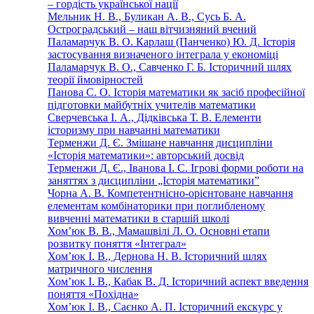
– гордість української нації
Мельник Н. В., Буликан А. В., Сусь Б. А.
Остроградський – наш вітчизняний вчений
Паламарчук В. О. Карлаш (Панченко) Ю. Д. Історія
застосування визначеного інтеграла у економіці
Паламарчук В. О., Савченко Г. Б. Історичний шлях
теорії ймовірностей
Панова С. О. Історія математики як засіб професійної
підготовки майбутніх учителів математики
Сверчевська І. А., Дідківська Т. В. Елементи
історизму при навчанні математики
Терменжи Д. Є. Змішане навчання дисципліни
«Історія математики»: авторський досвід
Терменжи Д. Є., Іванова І. С. Ігрові форми роботи на
заняттях з дисципліни „Історія математики”
Чорна А. В. Компетентнісно-орієнтоване навчання
елементам комбінаторики при поглибленому
вивченні математики в старшій школі
Хом’юк В. В., Мамашвілі Л. О. Основні етапи
розвитку поняття «Інтеграл»
Хом’юк І. В., Дернова Н. В. Історичний шлях
матричного числення
Хом’юк І. В., Кабак В. Д. Історичний аспект введення
поняття «Похідна»
Хом’юк І. В., Саєнко А. П. Історичний екскурс у