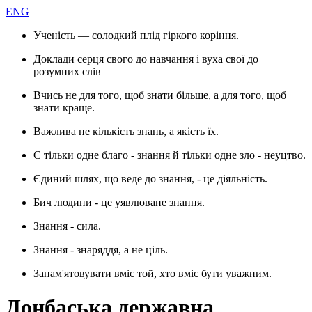
ENG
Ученість — солодкий плід гіркого коріння.
Доклади серця свого до навчання і вуха свої до
розумних слів
Вчись не для того, щоб знати більше, а для того, щоб
знати краще.
Важлива не кількість знань, а якість їх.
Є тільки одне благо - знання й тільки одне зло - неуцтво.
Єдиний шлях, що веде до знання, - це діяльність.
Бич людини - це уявлюване знання.
Знання - сила.
Знання - знаряддя, а не ціль.
Запам'ятовувати вміє той, хто вміє бути уважним.
Донбаська державна