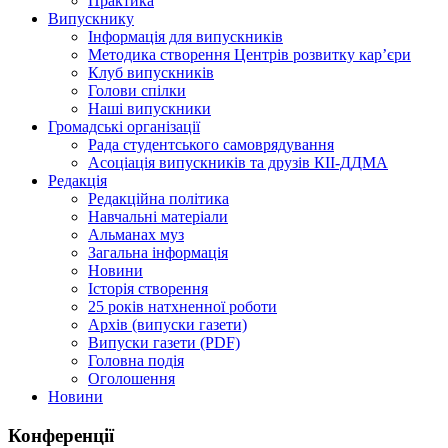
Практика
Випускнику
Інформація для випускників
Методика створення Центрів розвитку кар’єри
Клуб випускників
Голови спілки
Наші випускники
Громадські організації
Рада студентського самоврядування
Асоціація випускників та друзів КІІ-ДДМА
Редакція
Редакційна політика
Навчальні матеріали
Альманах муз
Загальна інформація
Новини
Історія створення
25 років натхненної роботи
Архів (випуски газети)
Випуски газети (PDF)
Головна подія
Оголошення
Новини
Конференції