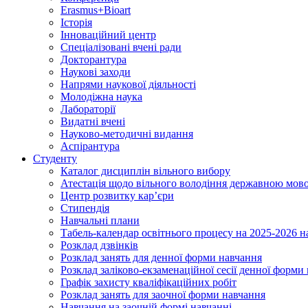
Erasmus+Bioart
Історія
Інноваційний центр
Спеціалізовані вчені ради
Докторантура
Наукові заходи
Напрями наукової діяльності
Молодіжна наука
Лабораторії
Видатні вчені
Науково-методичні видання
Аспірантура
Студенту
Каталог дисциплін вільного вибору
Атестація щодо вільного володіння державною мов
Центр розвитку кар’єри
Стипендія
Навчальні плани
Табель-календар освітнього процесу на 2025-2026 н
Розклад дзвінків
Розклад занять для денної форми навчання
Розклад заліково-екзаменаційної сесії денної форми
Графік захисту кваліфікаційних робіт
Розклад занять для заочної форми навчання
Навчання на заочній формі навчанні