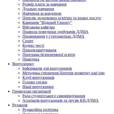
Розмір плати за навчання
Дуальне навчання
Навчання за кордоном
Перелік додаткових освітніх та інших послуг
Кампанія "Відкрий Європу"
Військова кафедра
Правила поведінки здобувачів ДДМА
Проживання у гуртожитках ДДМА
Спорт
Кодекс честі
Працевлаштування
Програма безперервної освіти
Практика
Випускнику
Інформація для випускників
Методика створення Центрів розвитку кар’єри
Клуб випускників
Голови спілки
Наші випускники
Громадські організації
Рада студентського самоврядування
Асоціація випускників та друзів КІІ-ДДМА
Редакція
Редакційна політика