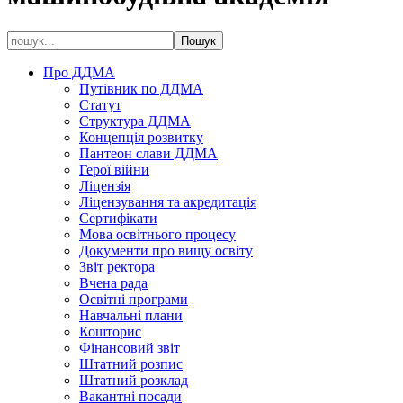
Про ДДМА
Путівник по ДДМА
Статут
Структура ДДМА
Концепція розвитку
Пантеон слави ДДМА
Герої війни
Ліцензія
Ліцензування та акредитація
Сертифікати
Мова освітнього процесу
Документи про вищу освіту
Звіт ректора
Вчена рада
Освітні програми
Навчальні плани
Кошторис
Фінансовий звіт
Штатний розпис
Штатний розклад
Вакантні посади