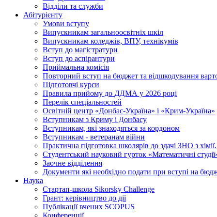
Відділи та служби
Абітурієнту
Умови вступу
Випускникам загальноосвітніх шкіл
Випускникам коледжів, ВПУ, технікумів
Вступ до магістратури
Вступ до аспірантури
Приймальна комісія
Повторний вступ на бюджет та відшкодування варто
Підготовчі курси
Правила прийому до ДДМА у 2026 році
Перелік спеціальностей
Освітній центр «Донбас-Україна» і «Крим-Україна»
Вступникам з Криму і Донбасу
Вступникам, які знаходяться за кордоном
Вступникам - ветеранам війни
Практична підготовка школярів до здачі ЗНО з хімі
Студентський науковий гурток «Математичні студії
Заочне відділення
Документи які необхідно подати при вступі на бюд
Наука
Стартап-школа Sikorsky Challenge
Грант: керівництво до дії
Публікації вчених SCOPUS
Конференції