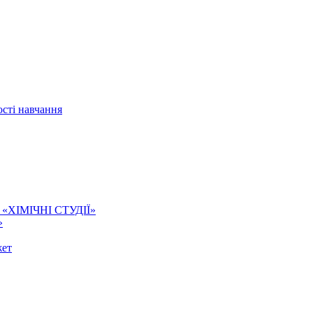
сті навчання
ї. «ХІМІЧНІ СТУДІЇ»
»
жет