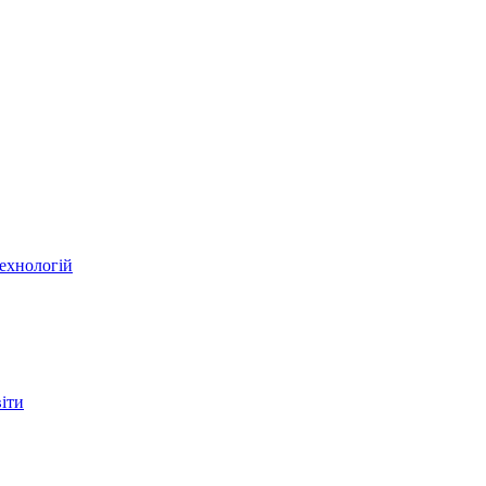
ехнологій
віти