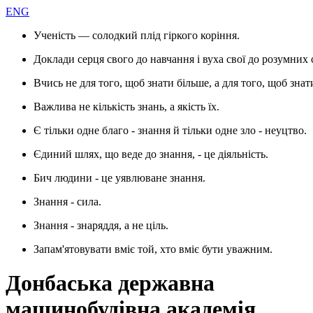
ENG
Ученість — солодкий плід гіркого коріння.
Доклади серця свого до навчання і вуха свої до розумних 
Вчись не для того, щоб знати більше, а для того, щоб знат
Важлива не кількість знань, а якість їх.
Є тільки одне благо - знання й тільки одне зло - неуцтво.
Єдиний шлях, що веде до знання, - це діяльність.
Бич людини - це уявлюване знання.
Знання - сила.
Знання - знаряддя, а не ціль.
Запам'ятовувати вміє той, хто вміє бути уважним.
Донбаська державна
машинобудівна академія