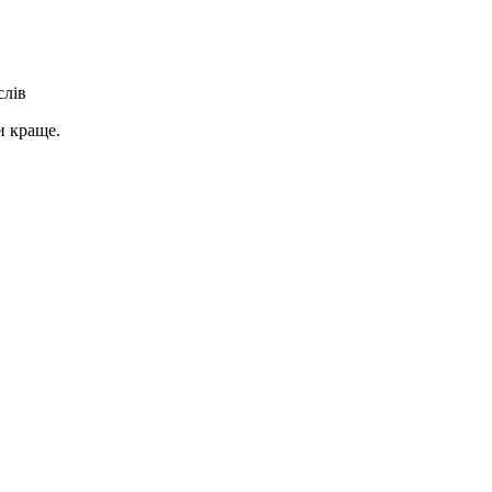
слів
и краще.