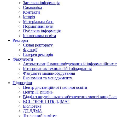
Загальна інформація
Символіка
Контакти
Історія
Матеріальна база
Нормативні акти
Публічна інформація
Інклюзивна освіта
Ректорат
Склад ректорату
Функції
Галерея ректорів
Факультети
Автоматизації машинобудування й інформаційних т
Інтегрованих технологій і обладнання
Факультет машинобудування
Економіки та менеджменту
Підрозділи
Центр дистанційної і заочної освіти
Центр ІТ рішень
Відділ з внутрішнього забезпечення якості вищої ос
ВСП "КФК ПІТБ ДДМА"
Бібліотека
ДТ ДДМА
Тендерний комітет