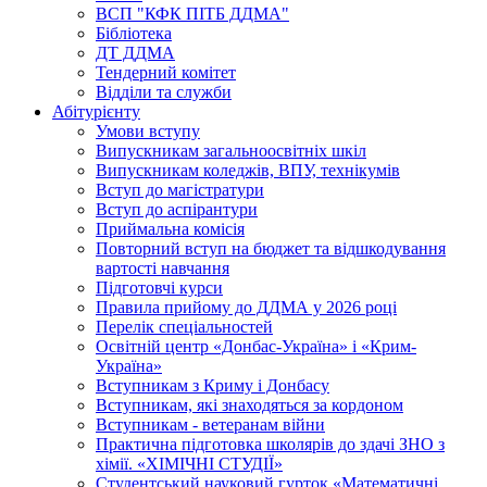
ВСП "КФК ПІТБ ДДМА"
Бібліотека
ДТ ДДМА
Тендерний комітет
Відділи та служби
Абітурієнту
Умови вступу
Випускникам загальноосвітніх шкіл
Випускникам коледжів, ВПУ, технікумів
Вступ до магістратури
Вступ до аспірантури
Приймальна комісія
Повторний вступ на бюджет та відшкодування
вартості навчання
Підготовчі курси
Правила прийому до ДДМА у 2026 році
Перелік спеціальностей
Освітній центр «Донбас-Україна» і «Крим-
Україна»
Вступникам з Криму і Донбасу
Вступникам, які знаходяться за кордоном
Вступникам - ветеранам війни
Практична підготовка школярів до здачі ЗНО з
хімії. «ХІМІЧНІ СТУДІЇ»
Студентський науковий гурток «Математичні