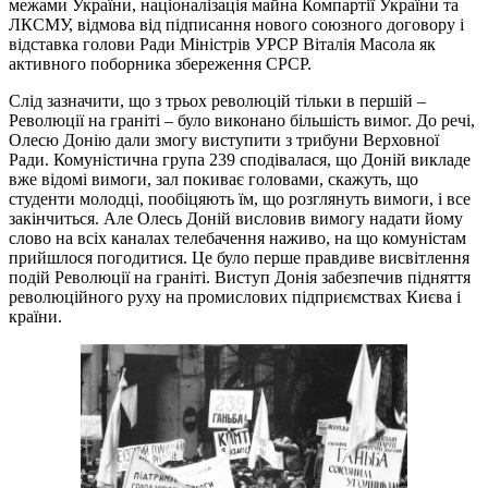
межами України, націоналізація майна Компартії України та
ЛКСМУ, відмова від підписання нового союзного договору і
відставка голови Ради Міністрів УРСР Віталія Масола як
активного поборника збереження СРСР.
Слід зазначити, що з трьох революцій тільки в першій –
Революції на граніті – було виконано більшість вимог. До речі,
Олесю Донію дали змогу виступити з трибуни Верховної
Ради. Комуністична група 239 сподівалася, що Доній викладе
вже відомі вимоги, зал покиває головами, скажуть, що
студенти молодці, пообіцяють їм, що розглянуть вимоги, і все
закінчиться. Але Олесь Доній висловив вимогу надати йому
слово на всіх каналах телебачення наживо, на що комуністам
прийшлося погодитися. Це було перше правдиве висвітлення
подій Революції на граніті. Виступ Донія забезпечив підняття
революційного руху на промислових підприємствах Києва і
країни.