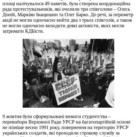
площі налічувалося 49 наметів, була створена координаційна
рада протестувальників, які очолили три співголови – Олесь
Доній, Маркіян Іващишин та Олег Барко. До речі, за периметр
акції не могли одночасно вийти два з трьох співголів, а також
не могли одночасно виходити деякі активісти, яких могли
затримати КДБісти.
9 жовтня були сформульовані вимоги студентства –
перевибори Верховної Ради УРСР на багатопартійній основі
не пізніше весни 1991 року, повернення на територію УРСР
українських солдатів, які проходили строкову службу за