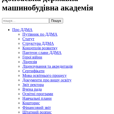
машинобудівна академія
Про ДДМА
Путівник по ДДМА
Статут
Структура ДДМА
Концепція розвитку
Пантеон слави ДДМА
Герої війни
Ліцензія
Ліцензування та акредитація
Сертифікати
Мова освітнього процесу
Документи про вищу освіту
Звіт ректора
Вчена рада
Освітні програми
Навчальні плани
Кошторис
Фінансовий звіт
Штатний розпис