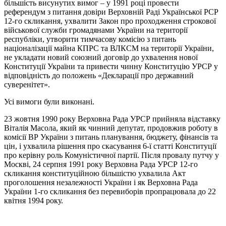
більшість висунутих вимог – у 1991 році провести
референдум з питання довіри Верховній Раді Української РСР
12-го скликання, ухвалити Закон про проходження строкової
військової служби громадянами України на території
республіки, утворити тимчасову комісію з питань
націоналізації майна КПРС та ВЛКСМ на території України,
не укладати новий союзний договір до ухвалення нової
Конституції України та привести чинну Конституцію УРСР у
відповідність до положень «Декларації про державний
суверенітет».
Усі вимоги були виконані.
23 жовтня 1990 року Верховна Рада УРСР прийняла відставку
Віталія Масола, який як чинний депутат, продовжив роботу в
комісії ВР України з питань планування, бюджету, фінансів та
цін, і ухвалила рішення про скасування 6-ї статті Конституції
про керівну роль Комуністичної партії. Після провалу путчу у
Москві, 24 серпня 1991 року Верховна Рада УРСР 12-го
скликання конституційною більшістю ухвалила Акт
проголошення незалежності України і як Верховна Рада
України 1-го скликання без перевиборів пропрацювала до 22
квітня 1994 року.