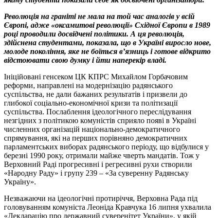
Революція на граніті не мала на той час аналогів у всій
Європі, адже «оксамитові революції» Східної Європи в 1989
році проводили досвідчені політики. А ця революція,
здійснена студентами, показала, що в Україні виросло нове,
молоде покоління, яке не боїться в’язниць і готове відкрито
відстоювати свою думку і йти наперекір владі.
Ініційовані генсеком ЦК КПРС Михайлом Горбачовим
реформи, направлені на модернізацію радянського
суспільства, не дали бажаних результатів і призвели до
глибокої соціально-економічної кризи та політизації
суспільства. Послаблення ідеологічного переслідування
незгідних з політикою комуністів сприяло появі в Україні
численних організацій національно-демократичного
спрямування, які на перших порівняно демократичних
парламентських виборах радянського періоду, що відбулися у
березні 1990 року, отримали майже чверть мандатів. Тож у
Верховний Раді прогресивні і регресивні рухи створили
«Народну Раду» і групу 239 – «За суверенну Радянську
Україну».
Незважаючи на ідеологічні протиріччя, Верховна Рада під
головуванням комуніста Леоніда Кравчука 16 липня ухвалила
«Декларацію про державний суверенітет України», у якій