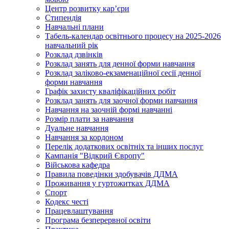
Центр розвитку кар’єри
Стипендія
Навчальні плани
Табель-календар освітнього процесу на 2025-2026
навчальний рік
Розклад дзвінків
Розклад занять для денної форми навчання
Розклад заліково-екзаменаційної сесії денної
форми навчання
Графік захисту кваліфікаційних робіт
Розклад занять для заочної форми навчання
Навчання на заочній формі навчанні
Розмір плати за навчання
Дуальне навчання
Навчання за кордоном
Перелік додаткових освітніх та інших послуг
Кампанія "Відкрий Європу"
Військова кафедра
Правила поведінки здобувачів ДДМА
Проживання у гуртожитках ДДМА
Спорт
Кодекс честі
Працевлаштування
Програма безперервної освіти