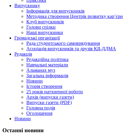
Практика
Випускнику
Інформація для випускників
Методика створення Центрів розвитку кар’єри
Клуб випускників
Голови спілки
Наші випускники
Громадські організації
Рада студентського самоврядування
Асоціація випускників та друзів КІІ-ДДМА
Редакція
Редакційна політика
Навчальні матеріали
Альманах муз
Загальна інформація
Новини
Історія створення
25 років натхненної роботи
Архів (випуски газети)
Випуски газети (PDF)
Головна подія
Оголошення
Новини
Останні новини