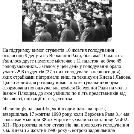
На підтримку вимог студентів 10 жовтня голодування
оголосило 9 депутатів Верховної Ради, біля якої 16 жовтня
з'явилося друге наметове містечко з 11 палаток, де було 45
голодувальників. Загалом у цей день у голодуванні брало
участь 298 студентів (27 з них голодували з першого дня),
яких страйками підтримали вищі та технікуми Києва і Львова.
Цього ж дня для розгляду вимог протестувальників була
сформована погоджувальна комісія Верховної Ради на чолі з
Іваном Плющем, до якої увійшло по п'ять представників від
більшості, опозиції та студентства.
«Революція на граніті», як її згодом назвала преса,
завершилась 17 жовтня 1990 року, коли Верховна Рада 314-ма
голосами «за» при 38-ох «проти» ухвалила постанову № 402-
XII «Про розгляд вимог студентів, які проводять голодування
в м. Києві з 2 жовтня 1990 року», котрою задовільнила