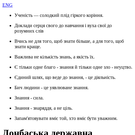
ENG
Ученість — солодкий плід гіркого коріння.
Доклади серця свого до навчання і вуха свої до
розумних слів
Вчись не для того, щоб знати більше, а для того, щоб
знати краще.
Важлива не кількість знань, а якість їх.
Є тільки одне благо - знання й тільки одне зло - неуцтво.
Єдиний шлях, що веде до знання, - це діяльність.
Бич людини - це уявлюване знання.
Знання - сила.
Знання - знаряддя, а не ціль.
Запам'ятовувати вміє той, хто вміє бути уважним.
Донбаська державна