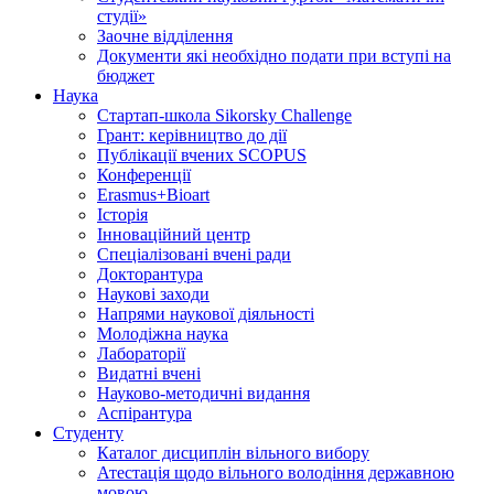
студії»
Заочне відділення
Документи які необхідно подати при вступі на
бюджет
Наука
Стартап-школа Sikorsky Challenge
Грант: керівництво до дії
Публікації вчених SCOPUS
Конференції
Erasmus+Bioart
Історія
Інноваційний центр
Спеціалізовані вчені ради
Докторантура
Наукові заходи
Напрями наукової діяльності
Молодіжна наука
Лабораторії
Видатні вчені
Науково-методичні видання
Аспірантура
Студенту
Каталог дисциплін вільного вибору
Атестація щодо вільного володіння державною
мовою