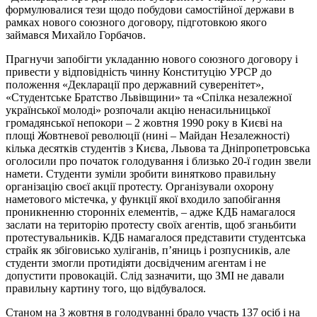
формулювалися тези щодо побудови самостійної держави в
рамках нового союзного договору, підготовкою якого
займався Михайло Горбачов.
Прагнучи запобігти укладанню нового союзного договору і
привести у відповідність чинну Конституцію УРСР до
положення «Декларації про державний суверенітет»,
«Студентське Братство Львівщини» та «Спілка незалежної
української молоді» розпочали акцію ненасильницької
громадянської непокори – 2 жовтня 1990 року в Києві на
площі Жовтневої революції (нині – Майдан Незалежності)
кілька десятків студентів з Києва, Львова та Дніпропетровська
оголосили про початок голодування і близько 20-ї годин звели
намети. Студенти зуміли зробити винятково правильну
організацію своєї акції протесту. Організували охорону
наметового містечка, у функції якої входило запобігання
проникненню сторонніх елементів, – адже КДБ намагалося
заслати на територію протесту своїх агентів, щоб зганьбити
протестувальників. КДБ намагалося представити студентська
страйк як збіговисько хуліганів, п’яниць і розпусників, але
студенти змогли протидіяти досвідченим агентам і не
допустити провокацій. Слід зазначити, що ЗМІ не давали
правильну картину того, що відбувалося.
Станом на 3 жовтня в голодуванні брало участь 137 осіб і на