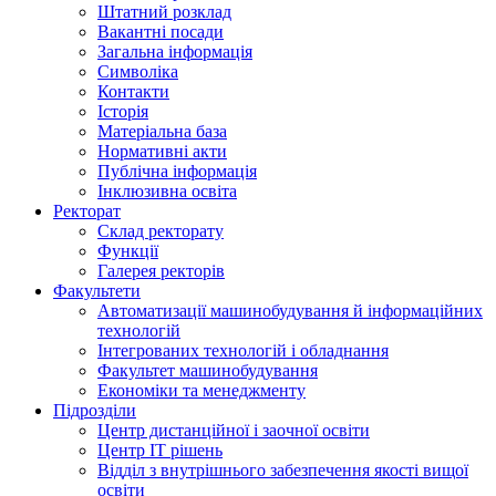
Штатний розклад
Вакантні посади
Загальна інформація
Символіка
Контакти
Історія
Матеріальна база
Нормативні акти
Публічна інформація
Інклюзивна освіта
Ректорат
Склад ректорату
Функції
Галерея ректорів
Факультети
Автоматизації машинобудування й інформаційних
технологій
Інтегрованих технологій і обладнання
Факультет машинобудування
Економіки та менеджменту
Підрозділи
Центр дистанційної і заочної освіти
Центр ІТ рішень
Відділ з внутрішнього забезпечення якості вищої
освіти