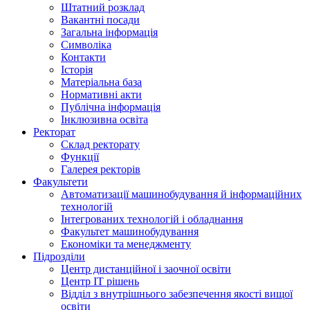
Штатний розклад
Вакантні посади
Загальна інформація
Символіка
Контакти
Історія
Матеріальна база
Нормативні акти
Публічна інформація
Інклюзивна освіта
Ректорат
Склад ректорату
Функції
Галерея ректорів
Факультети
Автоматизації машинобудування й інформаційних
технологій
Інтегрованих технологій і обладнання
Факультет машинобудування
Економіки та менеджменту
Підрозділи
Центр дистанційної і заочної освіти
Центр ІТ рішень
Відділ з внутрішнього забезпечення якості вищої
освіти