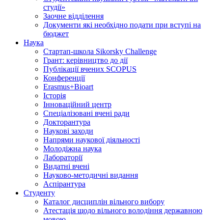
студії»
Заочне відділення
Документи які необхідно подати при вступі на
бюджет
Наука
Стартап-школа Sikorsky Challenge
Грант: керівництво до дії
Публікації вчених SCOPUS
Конференції
Erasmus+Bioart
Історія
Інноваційний центр
Спеціалізовані вчені ради
Докторантура
Наукові заходи
Напрями наукової діяльності
Молодіжна наука
Лабораторії
Видатні вчені
Науково-методичні видання
Аспірантура
Студенту
Каталог дисциплін вільного вибору
Атестація щодо вільного володіння державною
мовою