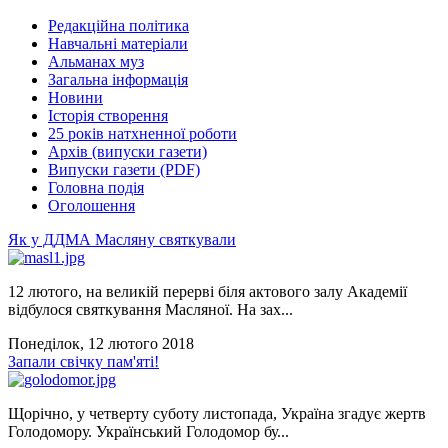
Редакційна політика
Навчальні матеріали
Альманах муз
Загальна інформація
Новини
Історія створення
25 років натхненної роботи
Архів (випуски газети)
Випуски газети (PDF)
Головна подія
Оголошення
Як у ДДМА Масляну святкували
12 лютого, на великій перерві біля актового залу Академії
відбулося святкування Масляної. На зах...
Понеділок, 12 лютого 2018
Запали свічку пам'яті!
Щорічно, у четверту суботу листопада, Україна згадує жертв
Голодомору. Український Голодомор бу...