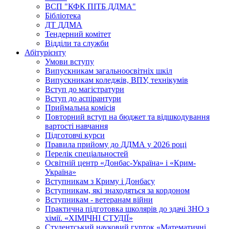
ВСП "КФК ПІТБ ДДМА"
Бібліотека
ДТ ДДМА
Тендерний комітет
Відділи та служби
Абітурієнту
Умови вступу
Випускникам загальноосвітніх шкіл
Випускникам коледжів, ВПУ, технікумів
Вступ до магістратури
Вступ до аспірантури
Приймальна комісія
Повторний вступ на бюджет та відшкодування
вартості навчання
Підготовчі курси
Правила прийому до ДДМА у 2026 році
Перелік спеціальностей
Освітній центр «Донбас-Україна» і «Крим-
Україна»
Вступникам з Криму і Донбасу
Вступникам, які знаходяться за кордоном
Вступникам - ветеранам війни
Практична підготовка школярів до здачі ЗНО з
хімії. «ХІМІЧНІ СТУДІЇ»
Студентський науковий гурток «Математичні