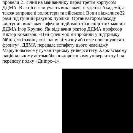
провели 21 січня на майданчику перед третім корпусом
ДДМА. В акції взяли участь викладачі, студенти Академії, а
також запрошені волонтери та військові. Вони віджалися 22
рази під гучний рахунок публіки. Організатором заходу
виступив викладач кафедри підйомно-транспортних машин
ДДМА Ігор Крупко. Як відзначив ректор ДДМА професор
Віктор Ковальов: «Цей флешмоб ми зробили у підтримку
бійців, які захищають нашу вітчизну або вже повернулися з
фронту». ДДМА передала естафету цього челенджу
Маріупольському гуманітарному університету, Харківському
національному автомобільно-дорожньому університету і на
передову полку «Дніпро–1».