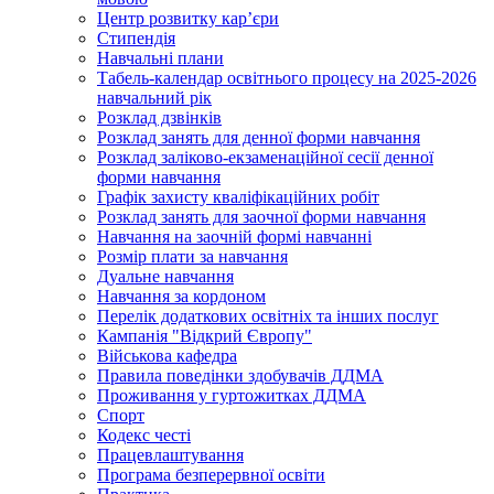
Центр розвитку кар’єри
Стипендія
Навчальні плани
Табель-календар освітнього процесу на 2025-2026
навчальний рік
Розклад дзвінків
Розклад занять для денної форми навчання
Розклад заліково-екзаменаційної сесії денної
форми навчання
Графік захисту кваліфікаційних робіт
Розклад занять для заочної форми навчання
Навчання на заочній формі навчанні
Розмір плати за навчання
Дуальне навчання
Навчання за кордоном
Перелік додаткових освітніх та інших послуг
Кампанія "Відкрий Європу"
Військова кафедра
Правила поведінки здобувачів ДДМА
Проживання у гуртожитках ДДМА
Спорт
Кодекс честі
Працевлаштування
Програма безперервної освіти