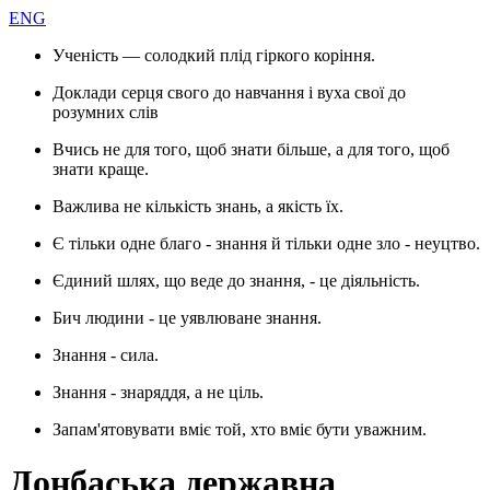
ENG
Ученість — солодкий плід гіркого коріння.
Доклади серця свого до навчання і вуха свої до
розумних слів
Вчись не для того, щоб знати більше, а для того, щоб
знати краще.
Важлива не кількість знань, а якість їх.
Є тільки одне благо - знання й тільки одне зло - неуцтво.
Єдиний шлях, що веде до знання, - це діяльність.
Бич людини - це уявлюване знання.
Знання - сила.
Знання - знаряддя, а не ціль.
Запам'ятовувати вміє той, хто вміє бути уважним.
Донбаська державна