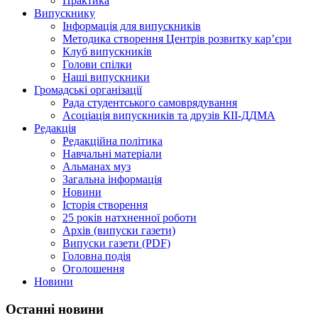
Практика
Випускнику
Інформація для випускників
Методика створення Центрів розвитку кар’єри
Клуб випускників
Голови спілки
Наші випускники
Громадські організації
Рада студентського самоврядування
Асоціація випускників та друзів КІІ-ДДМА
Редакція
Редакційна політика
Навчальні матеріали
Альманах муз
Загальна інформація
Новини
Історія створення
25 років натхненної роботи
Архів (випуски газети)
Випуски газети (PDF)
Головна подія
Оголошення
Новини
Останні новини