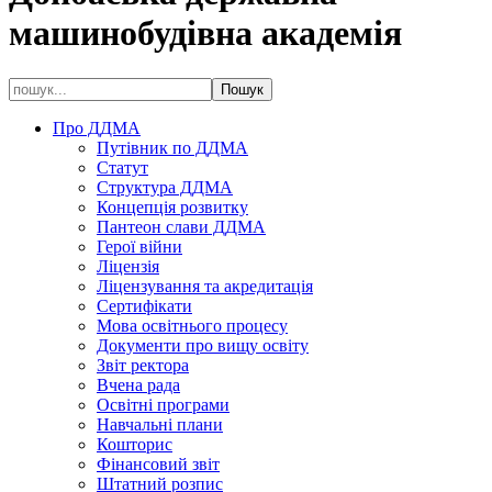
машинобудівна академія
Про ДДМА
Путівник по ДДМА
Статут
Структура ДДМА
Концепція розвитку
Пантеон слави ДДМА
Герої війни
Ліцензія
Ліцензування та акредитація
Сертифікати
Мова освітнього процесу
Документи про вищу освіту
Звіт ректора
Вчена рада
Освітні програми
Навчальні плани
Кошторис
Фінансовий звіт
Штатний розпис