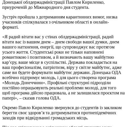
Донецької облдержадміністрації Павлом Кириленко,
приуроченій до Міжнародного дня студента.
Зустріч пройшла з дотриманням карантинних вимог, низка
учасників спілкувалася з очільником області в онлайн-
форматі.
«Я радий вітати вас у стінах облдержадміністрації, радий
вітати вас із вашим днем – днем свободи вашої думки, днем
вашого натхнення, енергії, що супроводжує вас протягом
усього життя. Студентські роки не тільки наповнені
романтикою і позитивом, а й визначають вашу майбутню
кар’єру, ваше місце в суспільстві. Держава покладається на
ваш професіоналізм, патріотизм, віру у світле майбутнє, адже
саме ви будете формувати майбутнє держави. Донецька ОДА
всебічно підтримує молодь, і для цього створена програма
«Молодь Донеччини». Профільні структурні підрозділи
постійно опрацьовують реальні проблеми молоді, для того
щоб програма дійсно працювала, а не залишилася проєктом на
папері», – сказав голова ОДА.
Окремо Павло Кириленко звернувся до студентів із закликом
берегти своє здоров’я та дотримуватися протиепідемічних
заходів при відвідуванні громадських місць.