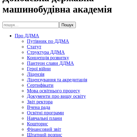
машинобудівна академія
Про ДДМА
Путівник по ДДМА
Статут
Структура ДДМА
Концепція розвитку
Пантеон слави ДДМА
Герої війни
Ліцензія
Ліцензування та акредитація
Сертифікати
Мова освітнього процесу
Документи про вищу освіту
Звіт ректора
Вчена рада
Освітні програми
Навчальні плани
Кошторис
Фінансовий звіт
Штатний розпис