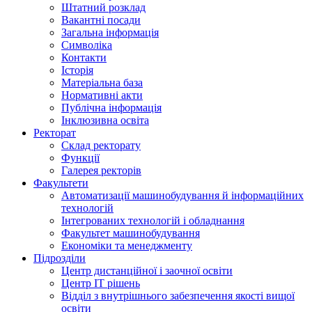
Штатний розклад
Вакантні посади
Загальна інформація
Символіка
Контакти
Історія
Матеріальна база
Нормативні акти
Публічна інформація
Інклюзивна освіта
Ректорат
Склад ректорату
Функції
Галерея ректорів
Факультети
Автоматизації машинобудування й інформаційних
технологій
Інтегрованих технологій і обладнання
Факультет машинобудування
Економіки та менеджменту
Підрозділи
Центр дистанційної і заочної освіти
Центр ІТ рішень
Відділ з внутрішнього забезпечення якості вищої
освіти