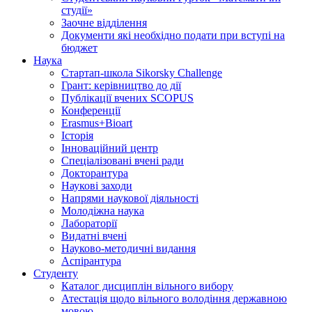
студії»
Заочне відділення
Документи які необхідно подати при вступі на
бюджет
Наука
Стартап-школа Sikorsky Challenge
Грант: керівництво до дії
Публікації вчених SCOPUS
Конференції
Erasmus+Bioart
Історія
Інноваційний центр
Спеціалізовані вчені ради
Докторантура
Наукові заходи
Напрями наукової діяльності
Молодіжна наука
Лабораторії
Видатні вчені
Науково-методичні видання
Аспірантура
Студенту
Каталог дисциплін вільного вибору
Атестація щодо вільного володіння державною
мовою