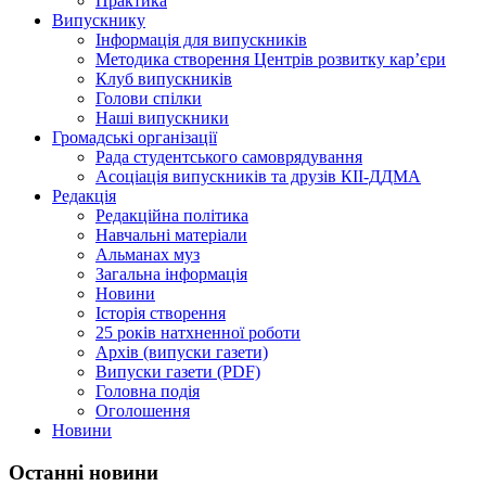
Практика
Випускнику
Інформація для випускників
Методика створення Центрів розвитку кар’єри
Клуб випускників
Голови спілки
Наші випускники
Громадські організації
Рада студентського самоврядування
Асоціація випускників та друзів КІІ-ДДМА
Редакція
Редакційна політика
Навчальні матеріали
Альманах муз
Загальна інформація
Новини
Історія створення
25 років натхненної роботи
Архів (випуски газети)
Випуски газети (PDF)
Головна подія
Оголошення
Новини
Останні новини