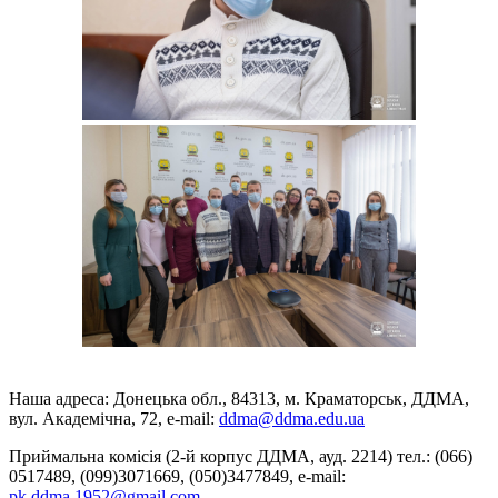
Наша адреса: Донецька обл., 84313, м. Краматорськ, ДДМА,
вул. Академічна, 72, е-mail:
ddma@ddma.edu.ua
Приймальна комісія (2-й корпус ДДМА, ауд. 2214) тел.: (066)
0517489, (099)3071669, (050)3477849, e-mail:
pk.ddma.1952@gmail.com