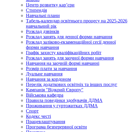
Центр розвитку кар’єри
Стипендія
Навчальні плани
Табель-календар освітнього процесу на 2025-2026
навчальний рік
Розклад дзвінків
Розклад занять для денної форми навчання
Розклад заліково-екзаменаційної сесії денної
форми навчання
Графік захисту кваліфікаційних робіт
Розклад занять для заочної форми навчання
Навчання на заочній формі навчанні
Розмір плати за навчання
Дуальне навчання
Навчання за кордоном
Перелік додаткових освітніх та інших послуг
Кампанія "Відкрий Європу"
Військова кафедра
Правила поведінки здобувачів ДДМА
Проживання у гуртожитках ДДМА
Спорт
Кодекс честі
Працевлаштування
Програма безперервної освіти