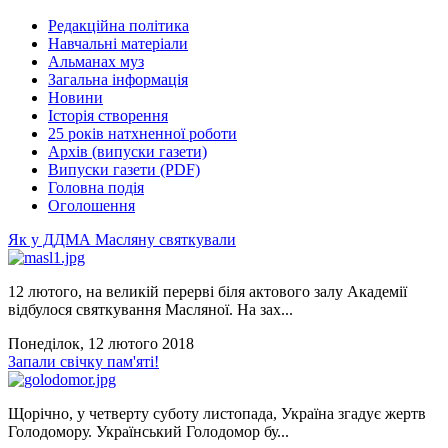
Редакційна політика
Навчальні матеріали
Альманах муз
Загальна інформація
Новини
Історія створення
25 років натхненної роботи
Архів (випуски газети)
Випуски газети (PDF)
Головна подія
Оголошення
Як у ДДМА Масляну святкували
12 лютого, на великій перерві біля актового залу Академії
відбулося святкування Масляної. На зах...
Понеділок, 12 лютого 2018
Запали свічку пам'яті!
Щорічно, у четверту суботу листопада, Україна згадує жертв
Голодомору. Український Голодомор бу...