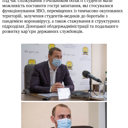
Під час спілкування з очільником області студенти мали
можливість поставити гострі запитання, які стосувалися
функціонування ЗВО, переміщених із тимчасово окупованих
територій, залучення студентів-медиків до боротьби з
пандемією коронавірусу, а також стажування в структурних
підрозділах Донецької облдержадміністрації та подальшого
розвитку кар’єри державних службовців.