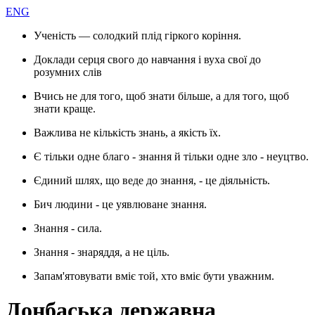
ENG
Ученість — солодкий плід гіркого коріння.
Доклади серця свого до навчання і вуха свої до
розумних слів
Вчись не для того, щоб знати більше, а для того, щоб
знати краще.
Важлива не кількість знань, а якість їх.
Є тільки одне благо - знання й тільки одне зло - неуцтво.
Єдиний шлях, що веде до знання, - це діяльність.
Бич людини - це уявлюване знання.
Знання - сила.
Знання - знаряддя, а не ціль.
Запам'ятовувати вміє той, хто вміє бути уважним.
Донбаська державна