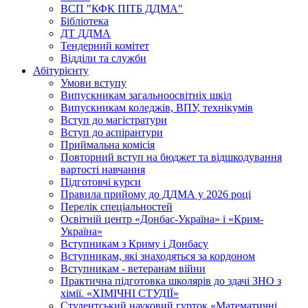
ВСП "КФК ПІТБ ДДМА"
Бібліотека
ДТ ДДМА
Тендерний комітет
Відділи та служби
Абітурієнту
Умови вступу
Випускникам загальноосвітніх шкіл
Випускникам коледжів, ВПУ, технікумів
Вступ до магістратури
Вступ до аспірантури
Приймальна комісія
Повторний вступ на бюджет та відшкодування
вартості навчання
Підготовчі курси
Правила прийому до ДДМА у 2026 році
Перелік спеціальностей
Освітній центр «Донбас-Україна» і «Крим-
Україна»
Вступникам з Криму і Донбасу
Вступникам, які знаходяться за кордоном
Вступникам - ветеранам війни
Практична підготовка школярів до здачі ЗНО з
хімії. «ХІМІЧНІ СТУДІЇ»
Студентський науковий гурток «Математичні