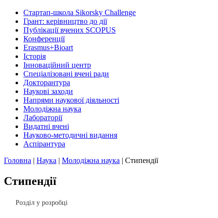
Стартап-школа Sikorsky Challenge
Грант: керівництво до дії
Публікації вчених SCOPUS
Конференції
Erasmus+Bioart
Історія
Інноваційний центр
Спеціалізовані вчені ради
Докторантура
Наукові заходи
Напрями наукової діяльності
Молодіжна наука
Лабораторії
Видатні вчені
Науково-методичні видання
Аспірантура
Головна
|
Наука
|
Молодіжна наука
|
Стипендії
Стипендії
Розділ у розробці