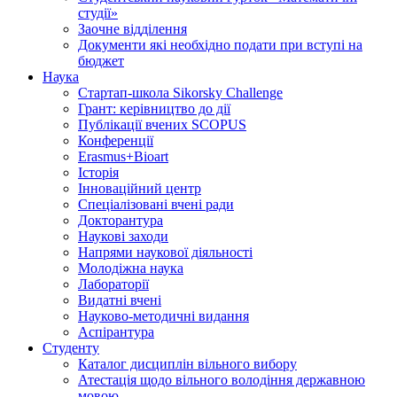
студії»
Заочне відділення
Документи які необхідно подати при вступі на
бюджет
Наука
Стартап-школа Sikorsky Challenge
Грант: керівництво до дії
Публікації вчених SCOPUS
Конференції
Erasmus+Bioart
Історія
Інноваційний центр
Спеціалізовані вчені ради
Докторантура
Наукові заходи
Напрями наукової діяльності
Молодіжна наука
Лабораторії
Видатні вчені
Науково-методичні видання
Аспірантура
Студенту
Каталог дисциплін вільного вибору
Атестація щодо вільного володіння державною
мовою