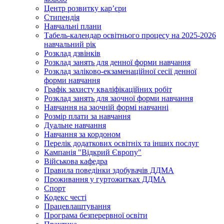
Центр розвитку кар’єри
Стипендія
Навчальні плани
Табель-календар освітнього процесу на 2025-2026
навчальний рік
Розклад дзвінків
Розклад занять для денної форми навчання
Розклад заліково-екзаменаційної сесії денної
форми навчання
Графік захисту кваліфікаційних робіт
Розклад занять для заочної форми навчання
Навчання на заочній формі навчанні
Розмір плати за навчання
Дуальне навчання
Навчання за кордоном
Перелік додаткових освітніх та інших послуг
Кампанія "Відкрий Європу"
Військова кафедра
Правила поведінки здобувачів ДДМА
Проживання у гуртожитках ДДМА
Спорт
Кодекс честі
Працевлаштування
Програма безперервної освіти