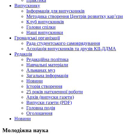
Практика
Випускнику
Інформація для випускників
Методика створення Центрів розвитку кар’єри
Клуб випускників
Голови спілки
Наші випускники
Громадські організації
Рада студентського самоврядування
Асоціація випускників та друзів КІІ-ДДМА
Редакція
Редакційна політика
Навчальні матеріали
Альманах муз
Загальна інформація
Новини
Історія створення
25 років натхненної роботи
Архів (випуски газети)
Випуски газети (PDF)
Головна подія
Оголошення
Новини
Молодіжна наука