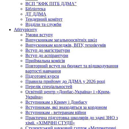
ВСП "КФК ПІТБ ДДМА"
Бібліотека
ДТ ДДМА
Тендерний комітет
Відділи та служби
Абітурієнту
Умови вступу
Випускникам загальноосвітніх шкіл
Випускникам коледжів, ВПУ, технікумів
Вступ до магістратури
Вступ до аспірантури
Приймальна комісія
Повторний вступ на бюджет та відшкодування
вартості навчання
Підготовчі курси
Правила прийому до ДДМА у 2026 році
Перелік спеціальностей
Освітній центр «Донбас-Україна» і «Крим-
Україна»
Вступникам з Криму і Донбасу
Вступникам, які знаходяться за кордоном
Вступникам - ветеранам війни
Практична підготовка школярів до здачі ЗНО з
хімії. «ХІМІЧНІ СТУДІЇ»
Студентський науковий гурток «Математичні