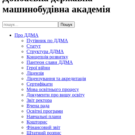
машинобудівна академія
Про ДДМА
Путівник по ДДМА
Статут
Структура ДДМА
Концепція розвитку
Пантеон слави ДДМА
Герої війни
Ліцензія
Ліцензування та акредитація
Сертифікати
Мова освітнього процесу
Документи про вищу освіту
Звіт ректора
Вчена рада
Освітні програми
Навчальні плани
Кошторис
Фінансовий звіт
Штатний розпис