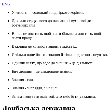
ENG
Ученість — солодкий плід гіркого коріння.
Доклади серця свого до навчання і вуха свої до
розумних слів
Вчись не для того, щоб знати більше, а для того, щоб
знати краще.
Важлива не кількість знань, а якість їх.
Є тільки одне благо - знання й тільки одне зло - неуцтво.
Єдиний шлях, що веде до знання, - це діяльність.
Бич людини - це уявлюване знання.
Знання - сила.
Знання - знаряддя, а не ціль.
Запам'ятовувати вміє той, хто вміє бути уважним.
Донбаська державна