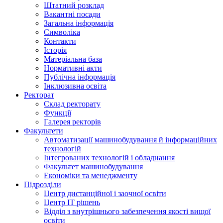
Штатний розклад
Вакантні посади
Загальна інформація
Символіка
Контакти
Історія
Матеріальна база
Нормативні акти
Публічна інформація
Інклюзивна освіта
Ректорат
Склад ректорату
Функції
Галерея ректорів
Факультети
Автоматизації машинобудування й інформаційних
технологій
Інтегрованих технологій і обладнання
Факультет машинобудування
Економіки та менеджменту
Підрозділи
Центр дистанційної і заочної освіти
Центр ІТ рішень
Відділ з внутрішнього забезпечення якості вищої
освіти