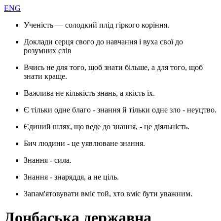
ENG
Ученість — солодкий плід гіркого коріння.
Доклади серця свого до навчання і вуха свої до
розумних слів
Вчись не для того, щоб знати більше, а для того, щоб
знати краще.
Важлива не кількість знань, а якість їх.
Є тільки одне благо - знання й тільки одне зло - неуцтво.
Єдиний шлях, що веде до знання, - це діяльність.
Бич людини - це уявлюване знання.
Знання - сила.
Знання - знаряддя, а не ціль.
Запам'ятовувати вміє той, хто вміє бути уважним.
Донбаська державна