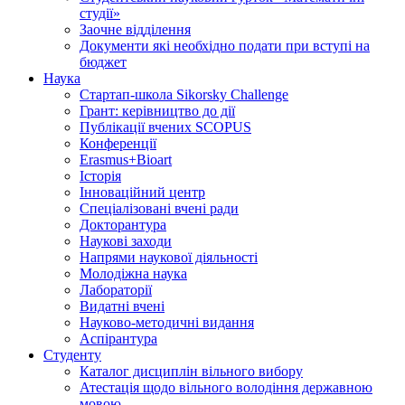
студії»
Заочне відділення
Документи які необхідно подати при вступі на
бюджет
Наука
Стартап-школа Sikorsky Challenge
Грант: керівництво до дії
Публікації вчених SCOPUS
Конференції
Erasmus+Bioart
Історія
Інноваційний центр
Спеціалізовані вчені ради
Докторантура
Наукові заходи
Напрями наукової діяльності
Молодіжна наука
Лабораторії
Видатні вчені
Науково-методичні видання
Аспірантура
Студенту
Каталог дисциплін вільного вибору
Атестація щодо вільного володіння державною
мовою