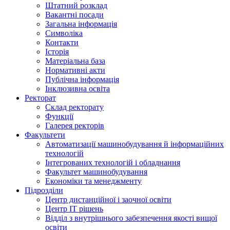
Штатний розклад
Вакантні посади
Загальна інформація
Символіка
Контакти
Історія
Матеріальна база
Нормативні акти
Публічна інформація
Інклюзивна освіта
Ректорат
Склад ректорату
Функції
Галерея ректорів
Факультети
Автоматизації машинобудування й інформаційних
технологій
Інтегрованих технологій і обладнання
Факультет машинобудування
Економіки та менеджменту
Підрозділи
Центр дистанційної і заочної освіти
Центр ІТ рішень
Відділ з внутрішнього забезпечення якості вищої
освіти