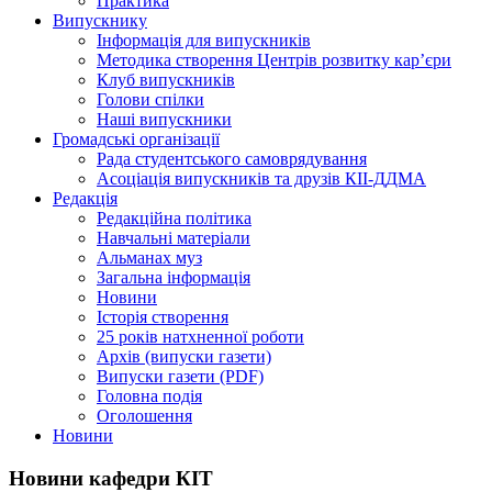
Практика
Випускнику
Інформація для випускників
Методика створення Центрів розвитку кар’єри
Клуб випускників
Голови спілки
Наші випускники
Громадські організації
Рада студентського самоврядування
Асоціація випускників та друзів КІІ-ДДМА
Редакція
Редакційна політика
Навчальні матеріали
Альманах муз
Загальна інформація
Новини
Історія створення
25 років натхненної роботи
Архів (випуски газети)
Випуски газети (PDF)
Головна подія
Оголошення
Новини
Новини кафедри КІТ