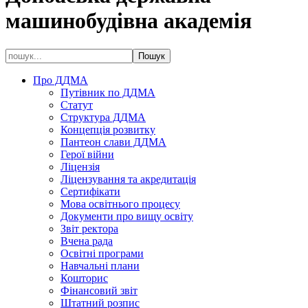
машинобудівна академія
Про ДДМА
Путівник по ДДМА
Статут
Структура ДДМА
Концепція розвитку
Пантеон слави ДДМА
Герої війни
Ліцензія
Ліцензування та акредитація
Сертифікати
Мова освітнього процесу
Документи про вищу освіту
Звіт ректора
Вчена рада
Освітні програми
Навчальні плани
Кошторис
Фінансовий звіт
Штатний розпис