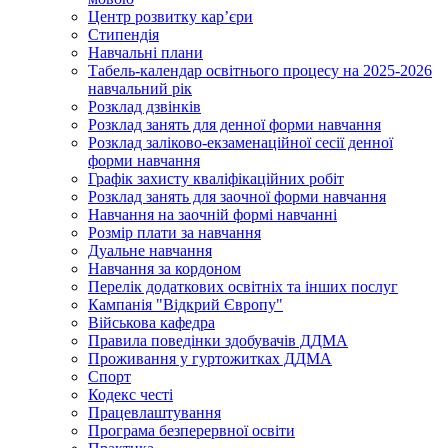
Центр розвитку кар’єри
Стипендія
Навчальні плани
Табель-календар освітнього процесу на 2025-2026
навчальний рік
Розклад дзвінків
Розклад занять для денної форми навчання
Розклад заліково-екзаменаційної сесії денної
форми навчання
Графік захисту кваліфікаційних робіт
Розклад занять для заочної форми навчання
Навчання на заочній формі навчанні
Розмір плати за навчання
Дуальне навчання
Навчання за кордоном
Перелік додаткових освітніх та інших послуг
Кампанія "Відкрий Європу"
Військова кафедра
Правила поведінки здобувачів ДДМА
Проживання у гуртожитках ДДМА
Спорт
Кодекс честі
Працевлаштування
Програма безперервної освіти