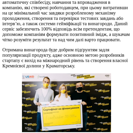
автоматичну співбесіду, навчання та впровадження в
компанію, які створені роботодавцем, при цьому витративши
на це мінімальний час завдяки розробленому механізму
проходження, створення та перевірки тестових завдань або
інтерв’ю, а також системи гейміфікації та винагороди. Даний
сервіс забезпечить 100% відповідь всім претендентам, що
допоможе компаніям формувати позитивний імідж, а шукачам
чітко розуміти результат та над чим далі варто працювати.
Отримана винагорода буде добрим підґрунтям задля
популяризації продукту, адже основною метою розробників
стартапу є вихід на міжнародний рівень та створення власної
Кремнієвої долини у Краматорську.