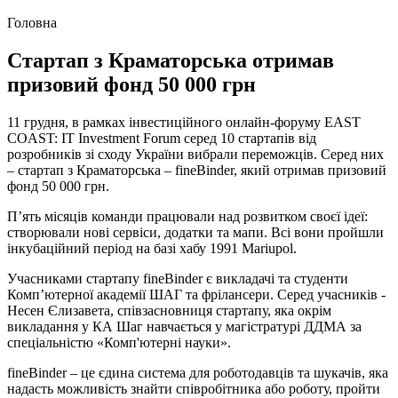
Головна
Стартап з Краматорська отримав
призовий фонд 50 000 грн
11 грудня, в рамках інвестиційного онлайн-форуму EAST
COAST: IT Investment Forum серед 10 стартапів від
розробників зі cходу України вибрали переможців. Серед них
– стартап з Краматорська – fineBinder, який отримав призовий
фонд 50 000 грн.
П’ять місяців команди працювали над розвитком своєї ідеї:
створювали нові сервіси, додатки та мапи. Всі вони пройшли
інкубаційний період на базі хабу 1991 Mariupol.
Учасниками стартапу fineBinder є викладачі та студенти
Комп’ютерної академії ШАГ та фрілансери. Серед учасників -
Несен Єлизавета, співзасновниця стартапу, яка окрім
викладання у КА Шаг навчається у магістратурі ДДМА за
спеціальністю «Комп'ютерні науки».
fineBinder – це єдина система для роботодавців та шукачів, яка
надасть можливість знайти співробітника або роботу, пройти