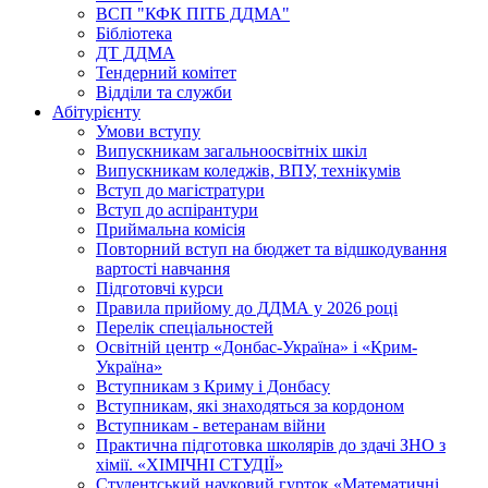
ВСП "КФК ПІТБ ДДМА"
Бібліотека
ДТ ДДМА
Тендерний комітет
Відділи та служби
Абітурієнту
Умови вступу
Випускникам загальноосвітніх шкіл
Випускникам коледжів, ВПУ, технікумів
Вступ до магістратури
Вступ до аспірантури
Приймальна комісія
Повторний вступ на бюджет та відшкодування
вартості навчання
Підготовчі курси
Правила прийому до ДДМА у 2026 році
Перелік спеціальностей
Освітній центр «Донбас-Україна» і «Крим-
Україна»
Вступникам з Криму і Донбасу
Вступникам, які знаходяться за кордоном
Вступникам - ветеранам війни
Практична підготовка школярів до здачі ЗНО з
хімії. «ХІМІЧНІ СТУДІЇ»
Студентський науковий гурток «Математичні