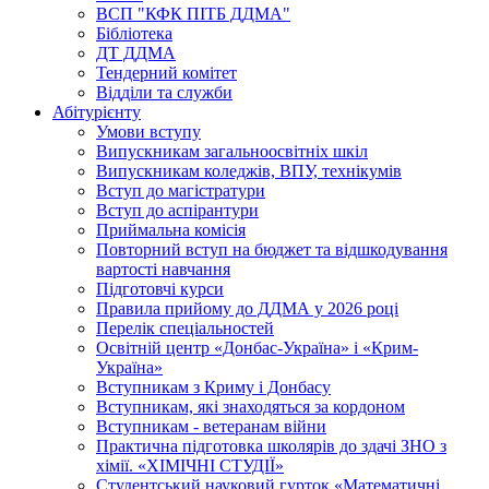
ВСП "КФК ПІТБ ДДМА"
Бібліотека
ДТ ДДМА
Тендерний комітет
Відділи та служби
Абітурієнту
Умови вступу
Випускникам загальноосвітніх шкіл
Випускникам коледжів, ВПУ, технікумів
Вступ до магістратури
Вступ до аспірантури
Приймальна комісія
Повторний вступ на бюджет та відшкодування
вартості навчання
Підготовчі курси
Правила прийому до ДДМА у 2026 році
Перелік спеціальностей
Освітній центр «Донбас-Україна» і «Крим-
Україна»
Вступникам з Криму і Донбасу
Вступникам, які знаходяться за кордоном
Вступникам - ветеранам війни
Практична підготовка школярів до здачі ЗНО з
хімії. «ХІМІЧНІ СТУДІЇ»
Студентський науковий гурток «Математичні