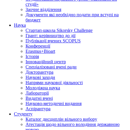
студії»
Заочне відділення
Документи які необхідно подати при вступі на
бюджет
Наука
Стартап-школа Sikorsky Challenge
Грант: керівництво до дії
Публікації вчених SCOPUS
Конференції
Erasmus+Bioart
Історія
Інноваційний центр
Спеціалізовані вчені ради
Докторантура
Наукові заходи
Напрями наукової діяльності
Молодіжна наука
Лабораторії
Видатні вчені
Науково-методичні видання
Аспірантура
Студенту
Каталог дисциплін вільного вибору
Атестація щодо вільного володіння державною
мовою