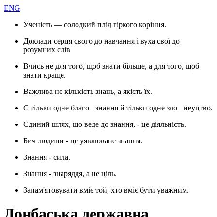
ENG
Ученість — солодкий плід гіркого коріння.
Доклади серця свого до навчання і вуха свої до
розумних слів
Вчись не для того, щоб знати більше, а для того, щоб
знати краще.
Важлива не кількість знань, а якість їх.
Є тільки одне благо - знання й тільки одне зло - неуцтво.
Єдиний шлях, що веде до знання, - це діяльність.
Бич людини - це уявлюване знання.
Знання - сила.
Знання - знаряддя, а не ціль.
Запам'ятовувати вміє той, хто вміє бути уважним.
Донбаська державна