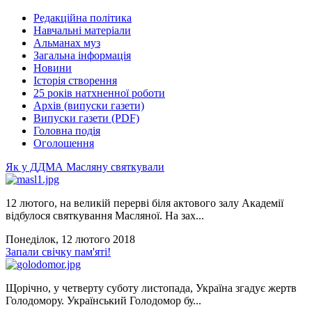
Редакційна політика
Навчальні матеріали
Альманах муз
Загальна інформація
Новини
Історія створення
25 років натхненної роботи
Архів (випуски газети)
Випуски газети (PDF)
Головна подія
Оголошення
Як у ДДМА Масляну святкували
12 лютого, на великій перерві біля актового залу Академії
відбулося святкування Масляної. На зах...
Понеділок, 12 лютого 2018
Запали свічку пам'яті!
Щорічно, у четверту суботу листопада, Україна згадує жертв
Голодомору. Український Голодомор бу...