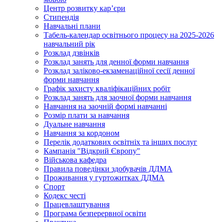
Центр розвитку кар’єри
Стипендія
Навчальні плани
Табель-календар освітнього процесу на 2025-2026
навчальний рік
Розклад дзвінків
Розклад занять для денної форми навчання
Розклад заліково-екзаменаційної сесії денної
форми навчання
Графік захисту кваліфікаційних робіт
Розклад занять для заочної форми навчання
Навчання на заочній формі навчанні
Розмір плати за навчання
Дуальне навчання
Навчання за кордоном
Перелік додаткових освітніх та інших послуг
Кампанія "Відкрий Європу"
Військова кафедра
Правила поведінки здобувачів ДДМА
Проживання у гуртожитках ДДМА
Спорт
Кодекс честі
Працевлаштування
Програма безперервної освіти