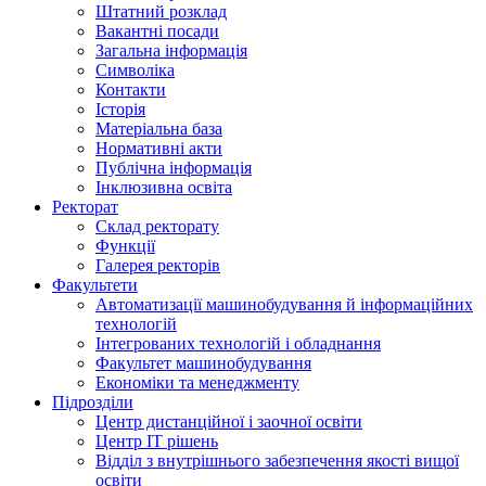
Штатний розклад
Вакантні посади
Загальна інформація
Символіка
Контакти
Історія
Матеріальна база
Нормативні акти
Публічна інформація
Інклюзивна освіта
Ректорат
Склад ректорату
Функції
Галерея ректорів
Факультети
Автоматизації машинобудування й інформаційних
технологій
Інтегрованих технологій і обладнання
Факультет машинобудування
Економіки та менеджменту
Підрозділи
Центр дистанційної і заочної освіти
Центр ІТ рішень
Відділ з внутрішнього забезпечення якості вищої
освіти