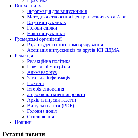
Практика
Випускнику
Інформація для випускників
Методика створення Центрів розвитку кар’єри
Клуб випускників
Голови спілки
Наші випускники
Громадські організації
Рада студентського самоврядування
Асоціація випускників та друзів КІІ-ДДМА
Редакція
Редакційна політика
Навчальні матеріали
Альманах муз
Загальна інформація
Новини
Історія створення
25 років натхненної роботи
Архів (випуски газети)
Випуски газети (PDF)
Головна подія
Оголошення
Новини
Останні новини