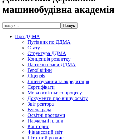
машинобудівна академія
Про ДДМА
Путівник по ДДМА
Статут
Структура ДДМА
Концепція розвитку
Пантеон слави ДДМА
Герої війни
Ліцензія
Ліцензування та акредитація
Сертифікати
Мова освітнього процесу
Документи про вищу освіту
Звіт ректора
Вчена рада
Освітні програми
Навчальні плани
Кошторис
Фінансовий звіт
Штатний розпис