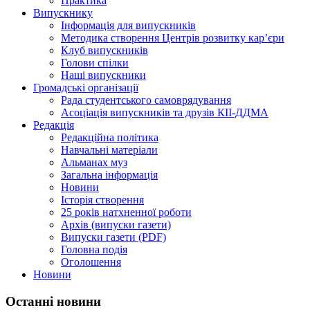
Практика
Випускнику
Інформація для випускників
Методика створення Центрів розвитку кар’єри
Клуб випускників
Голови спілки
Наші випускники
Громадські організації
Рада студентського самоврядування
Асоціація випускників та друзів КІІ-ДДМА
Редакція
Редакційна політика
Навчальні матеріали
Альманах муз
Загальна інформація
Новини
Історія створення
25 років натхненної роботи
Архів (випуски газети)
Випуски газети (PDF)
Головна подія
Оголошення
Новини
Останні новини