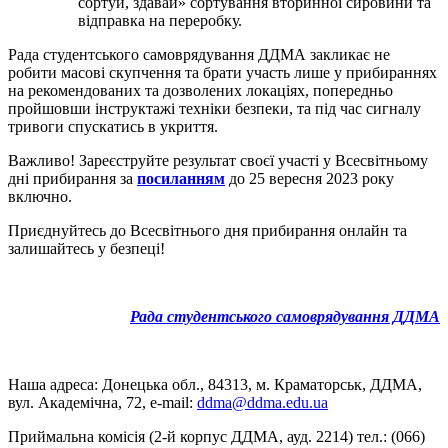
сортуй, здавай» сортування вторинної сировини та
відправка на переробку.
Рада студентського самоврядування ДДМА закликає не
робити масові скупчення та брати участь лише у прибираннях
на рекомендованих та дозволених локаціях, попередньо
пройшовши інструктажі техніки безпеки, та під час сигналу
тривоги спускатись в укриття.
Важливо! Зареєструйте результат своєї участі у Всесвітньому
дні прибирання за
посиланням
до 25 вересня 2023 року
включно.
Приєднуйтесь до Всесвітнього дня прибирання онлайн та
залишайтесь у безпеці!
Рада студентського самоврядування ДДМА
Наша адреса: Донецька обл., 84313, м. Краматорськ, ДДМА,
вул. Академічна, 72, е-mail:
ddma@ddma.edu.ua
Приймальна комісія (2-й корпус ДДМА, ауд. 2214) тел.: (066)