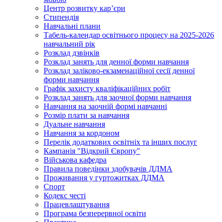
Центр розвитку кар’єри
Стипендія
Навчальні плани
Табель-календар освітнього процесу на 2025-2026
навчальний рік
Розклад дзвінків
Розклад занять для денної форми навчання
Розклад заліково-екзаменаційної сесії денної
форми навчання
Графік захисту кваліфікаційних робіт
Розклад занять для заочної форми навчання
Навчання на заочній формі навчанні
Розмір плати за навчання
Дуальне навчання
Навчання за кордоном
Перелік додаткових освітніх та інших послуг
Кампанія "Відкрий Європу"
Військова кафедра
Правила поведінки здобувачів ДДМА
Проживання у гуртожитках ДДМА
Спорт
Кодекс честі
Працевлаштування
Програма безперервної освіти