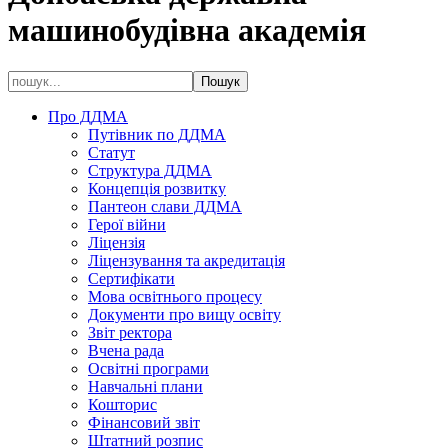
машинобудівна академія
Про ДДМА
Путівник по ДДМА
Статут
Структура ДДМА
Концепція розвитку
Пантеон слави ДДМА
Герої війни
Ліцензія
Ліцензування та акредитація
Сертифікати
Мова освітнього процесу
Документи про вищу освіту
Звіт ректора
Вчена рада
Освітні програми
Навчальні плани
Кошторис
Фінансовий звіт
Штатний розпис