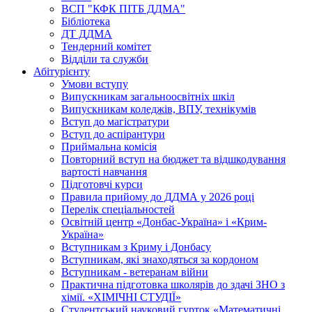
ВСП "КФК ПІТБ ДДМА"
Бібліотека
ДТ ДДМА
Тендерний комітет
Відділи та служби
Абітурієнту
Умови вступу
Випускникам загальноосвітніх шкіл
Випускникам коледжів, ВПУ, технікумів
Вступ до магістратури
Вступ до аспірантури
Приймальна комісія
Повторний вступ на бюджет та відшкодування
вартості навчання
Підготовчі курси
Правила прийому до ДДМА у 2026 році
Перелік спеціальностей
Освітній центр «Донбас-Україна» і «Крим-
Україна»
Вступникам з Криму і Донбасу
Вступникам, які знаходяться за кордоном
Вступникам - ветеранам війни
Практична підготовка школярів до здачі ЗНО з
хімії. «ХІМІЧНІ СТУДІЇ»
Студентський науковий гурток «Математичні