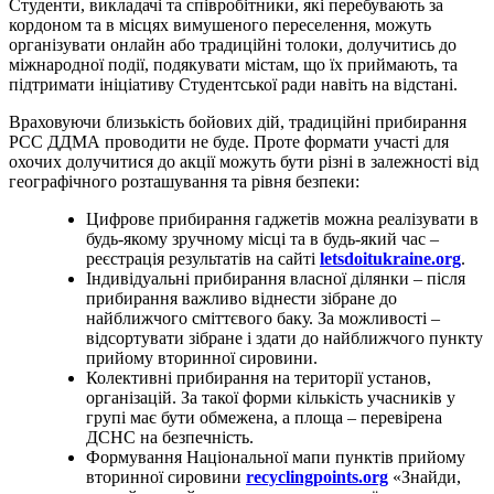
Студенти, викладачі та співробітники, які перебувають за
кордоном та в місцях вимушеного переселення, можуть
організувати онлайн або традиційні толоки, долучитись до
міжнародної події, подякувати містам, що їх приймають, та
підтримати ініціативу Студентської ради навіть на відстані.
Враховуючи близькість бойових дій, традиційні прибирання
РСС ДДМА проводити не буде. Проте формати участі для
охочих долучитися до акції можуть бути різні в залежності від
географічного розташування та рівня безпеки:
Цифрове прибирання гаджетів можна реалізувати в
будь-якому зручному місці та в будь-який час –
реєстрація результатів на сайті
letsdoitukraine.org
.
Індивідуальні прибирання власної ділянки – після
прибирання важливо віднести зібране до
найближчого сміттєвого баку. За можливості –
відсортувати зібране і здати до найближчого пункту
прийому вторинної сировини.
Колективні прибирання на території установ,
організацій. За такої форми кількість учасників у
групі має бути обмежена, а площа – перевірена
ДСНС на безпечність.
Формування Національної мапи пунктів прийому
вторинної сировини
recyclingpoints.org
«Знайди,