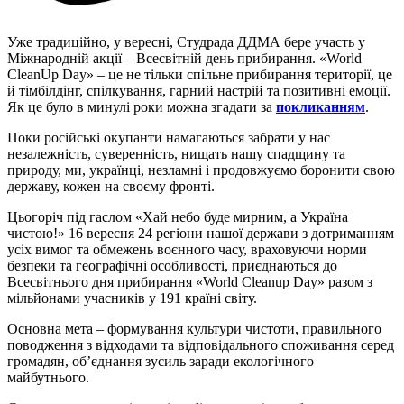
Уже традиційно, у вересні, Студрада ДДМА бере участь у
Міжнародній акції – Всесвітній день прибирання. «World
CleanUp Day» – це не тільки спільне прибирання території, це
й тімбілдінг, спілкування, гарний настрій та позитивні емоції.
Як це було в минулі роки можна згадати за
покликанням
.
Поки російські окупанти намагаються забрати у нас
незалежність, суверенність, нищать нашу спадщину та
природу, ми, українці, незламні і продовжуємо боронити свою
державу, кожен на своєму фронті.
Цьогоріч під гаслом «Хай небо буде мирним, а Україна
чистою!» 16 вересня 24 регіони нашої держави з дотриманням
усіх вимог та обмежень воєнного часу, враховуючи норми
безпеки та географічні особливості, приєднаються до
Всесвітнього дня прибирання «World Cleanup Day» разом з
мільйонами учасників у 191 країні світу.
Основна мета – формування культури чистоти, правильного
поводження з відходами та відповідального споживання серед
громадян, об’єднання зусиль заради екологічного
майбутнього.