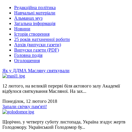
Редакційна політика
Навчальні матеріали
Альманах муз
Загальна інформація
Новини
Історія створення
25 років натхненної роботи
Архів (випуски газети)
Випуски газети (PDF)
Головна подія
Оголошення
Як у ДДМА Масляну святкували
12 лютого, на великій перерві біля актового залу Академії
відбулося святкування Масляної. На зах...
Понеділок, 12 лютого 2018
Запали свічку пам'яті!
Щорічно, у четверту суботу листопада, Україна згадує жертв
Голодомору. Український Голодомор бу...