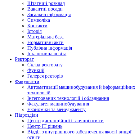
Штатний розклад
Вакантні посади
Загальна інформація
Символіка
Контакти
Історія
Матеріальна база
Нормативні акти
Публічна інформація
Інклюзивна освіта
Ректорат
Склад ректорату
Функції
Галерея ректорів
Факультети
Автоматизації машинобудування й інформаційних
технологій
Інтегрованих технологій і обладнання
Факультет машинобудування
Економіки та менеджменту
Підрозділи
Центр дистанційної і заочної освіти
Центр ІТ рішень
Відділ з внутрішнього забезпечення якості вищої
освіти