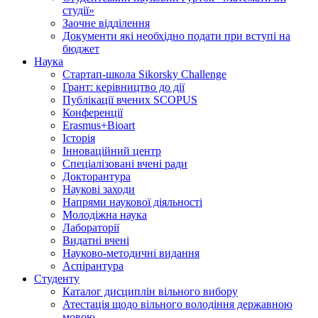
студії»
Заочне відділення
Документи які необхідно подати при вступі на
бюджет
Наука
Стартап-школа Sikorsky Challenge
Грант: керівництво до дії
Публікації вчених SCOPUS
Конференції
Erasmus+Bioart
Історія
Інноваційний центр
Спеціалізовані вчені ради
Докторантура
Наукові заходи
Напрями наукової діяльності
Молодіжна наука
Лабораторії
Видатні вчені
Науково-методичні видання
Аспірантура
Студенту
Каталог дисциплін вільного вибору
Атестація щодо вільного володіння державною
мовою