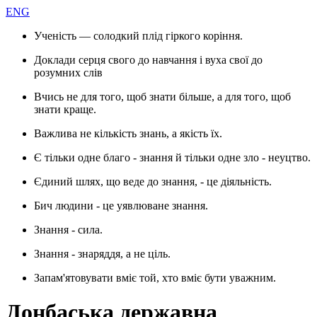
ENG
Ученість — солодкий плід гіркого коріння.
Доклади серця свого до навчання і вуха свої до
розумних слів
Вчись не для того, щоб знати більше, а для того, щоб
знати краще.
Важлива не кількість знань, а якість їх.
Є тільки одне благо - знання й тільки одне зло - неуцтво.
Єдиний шлях, що веде до знання, - це діяльність.
Бич людини - це уявлюване знання.
Знання - сила.
Знання - знаряддя, а не ціль.
Запам'ятовувати вміє той, хто вміє бути уважним.
Донбаська державна