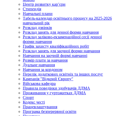
Центр розвитку кар’єри
Стипендія
Навчальні плани
Табель-календар освітнього процесу на 2025-2026
навчальний рік
Розклад дзвінків
Розклад занять для денної форми навчання
Розклад заліково-екзаменаційної сесії денної
форми навчання
Графік захисту кваліфікаційних робіт
Розклад занять для заочної форми навчання
Навчання на заочній формі навчанні
Розмір плати за навчання
Дуальне навчання
Навчання за кордоном
Перелік додаткових освітніх та інших послуг
Кампанія "Відкрий Європу"
Військова кафедра
Правила поведінки здобувачів ДДМА
Проживання у гуртожитках ДДМА
Спорт
Кодекс честі
Працевлаштування
Програма безперервної освіти