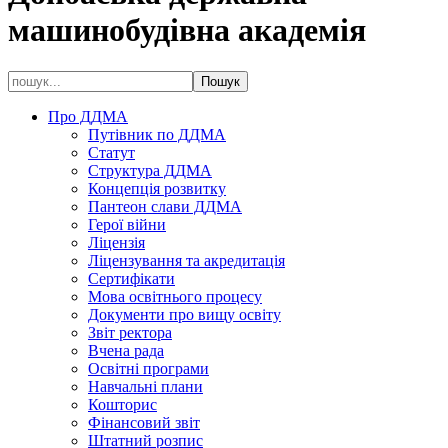
машинобудівна академія
Про ДДМА
Путівник по ДДМА
Статут
Структура ДДМА
Концепція розвитку
Пантеон слави ДДМА
Герої війни
Ліцензія
Ліцензування та акредитація
Сертифікати
Мова освітнього процесу
Документи про вищу освіту
Звіт ректора
Вчена рада
Освітні програми
Навчальні плани
Кошторис
Фінансовий звіт
Штатний розпис