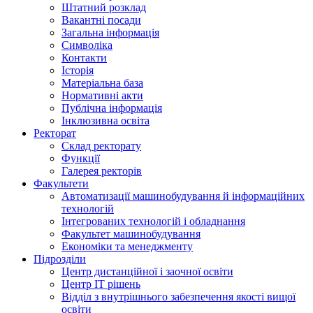
Штатний розклад
Вакантні посади
Загальна інформація
Символіка
Контакти
Історія
Матеріальна база
Нормативні акти
Публічна інформація
Інклюзивна освіта
Ректорат
Склад ректорату
Функції
Галерея ректорів
Факультети
Автоматизації машинобудування й інформаційних
технологій
Інтегрованих технологій і обладнання
Факультет машинобудування
Економіки та менеджменту
Підрозділи
Центр дистанційної і заочної освіти
Центр ІТ рішень
Відділ з внутрішнього забезпечення якості вищої
освіти