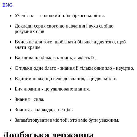
ENG
Ученість — солодкий плід гіркого коріння.
Доклади серця свого до навчання і вуха свої до
розумних слів
Вчись не для того, щоб знати більше, а для того, щоб
знати краще.
Важлива не кількість знань, а якість їх.
Є тільки одне благо - знання й тільки одне зло - неуцтво.
Єдиний шлях, що веде до знання, - це діяльність.
Бич людини - це уявлюване знання.
Знання - сила.
Знання - знаряддя, а не ціль.
Запам'ятовувати вміє той, хто вміє бути уважним.
Донбаська державна