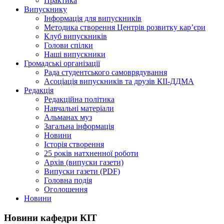
Практика
Випускнику
Інформація для випускників
Методика створення Центрів розвитку кар’єри
Клуб випускників
Голови спілки
Наші випускники
Громадські організації
Рада студентського самоврядування
Асоціація випускників та друзів КІІ-ДДМА
Редакція
Редакційна політика
Навчальні матеріали
Альманах муз
Загальна інформація
Новини
Історія створення
25 років натхненної роботи
Архів (випуски газети)
Випуски газети (PDF)
Головна подія
Оголошення
Новини
Новини кафедри КІТ