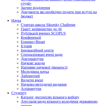
студії»
Заочне відділення
Документи які необхідно подати при вступі на
бюджет
Наука
Стартап-школа Sikorsky Challenge
Грант: керівництво до дії
Публікації вчених SCOPUS
Конференції
Erasmus+Bioart
Історія
Інноваційний центр
Спеціалізовані вчені ради
Докторантура
Наукові заходи
Напрями наукової діяльності
Молодіжна наука
Лабораторії
Видатні вчені
Науково-методичні видання
Аспірантура
Студенту
Каталог дисциплін вільного вибору
Атестація щодо вільного володіння державною
мовою