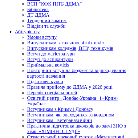
ВСП "КФК ПІТБ ДДМА"
Бібліотека
ДТ ДДМА
Тендерний комітет
Відділи та служби
Абітурієнту
Умови вступу
Випускникам загальноосвітніх шкіл
Випускникам коледжів, ВПУ, технікумів
Вступ до магістратури
Вступ до аспірантури
Приймальна комісія
Повторний вступ на бюджет та відшкодування
вартості навчання
Підготовчі курси
Правила прийому до ДДМА у 2026 році
Перелік спеціальностей
Освітній центр «Донбас-Україна» і «Крим-
Україна»
Вступникам з Криму і Донбасу
Вступникам, які знаходяться за кордоном
Вступникам - ветеранам війни
Практична підготовка школярів до здачі ЗНО з
хімії. «ХІМІЧНІ СТУДІЇ»
Студентський науковий гурток «Математичні