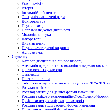
Erasmus+Bioart
Історія
Інноваційний центр
Спеціалізовані вчені ради
Докторантура
Наукові заходи
Напрями наукової діяльності
Молодіжна наука
Лабораторії
Видатні вчені
Науково-методичні видання
Аспірантура
Студенту
Каталог дисциплін вільного вибору
Атестація щодо вільного володіння державною мов
Центр розвитку кар’єри
Стипендія
Навчальні плани
Табель-календар освітнього процесу на 2025-2026 н
Розклад дзвінків
Розклад занять для денної форми навчання
Розклад заліково-екзаменаційної сесії денної форми
Графік захисту кваліфікаційних робіт
Розклад занять для заочної форми навчання
Навчання на заочній формі навчанні