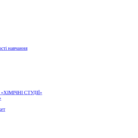
сті навчання
ї. «ХІМІЧНІ СТУДІЇ»
»
жет