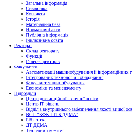
Загальна інформація
Символіка
Контакти
Історія
Матеріальна база
Нормативні акти
Публічна інформація
Інклюзивна освіта
Ректорат
Склад ректорату
Функції
Галерея ректорів
Факультети
Автоматизації машинобудування й інформаційних т
Інтегрованих технологій і обладнання
Факультет машинобудування
Економіки та менеджменту
Підрозділи
Центр дистанційної і заочної освіти
Центр ІТ рішень
Відділ з внутрішнього забезпечення якості вищої ос
ВСП "КФК ПІТБ ДДМА"
Бібліотека
ДТ ДДМА
Тендерний комітет