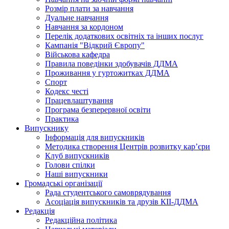
Розмір плати за навчання
Дуальне навчання
Навчання за кордоном
Перелік додаткових освітніх та інших послуг
Кампанія "Відкрий Європу"
Військова кафедра
Правила поведінки здобувачів ДДМА
Проживання у гуртожитках ДДМА
Спорт
Кодекс честі
Працевлаштування
Програма безперервної освіти
Практика
Випускнику
Інформація для випускників
Методика створення Центрів розвитку кар’єри
Клуб випускників
Голови спілки
Наші випускники
Громадські організації
Рада студентського самоврядування
Асоціація випускників та друзів КІІ-ДДМА
Редакція
Редакційна політика