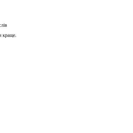
слів
и краще.