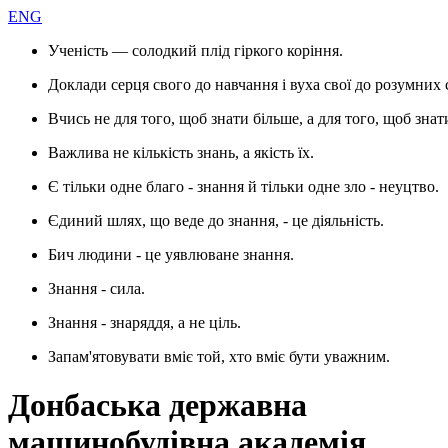
ENG
Ученість — солодкий плід гіркого коріння.
Доклади серця свого до навчання і вуха свої до розумних 
Вчись не для того, щоб знати більше, а для того, щоб знат
Важлива не кількість знань, а якість їх.
Є тільки одне благо - знання й тільки одне зло - неуцтво.
Єдиний шлях, що веде до знання, - це діяльність.
Бич людини - це уявлюване знання.
Знання - сила.
Знання - знаряддя, а не ціль.
Запам'ятовувати вміє той, хто вміє бути уважним.
Донбаська державна
машинобудівна академія