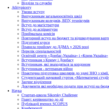
Відділи та служби
Абітурієнту
Умови вступу
Випускникам загальноосвітніх шкіл
Випускникам коледжів, ВПУ, технікумів
Вступ до магістратури
Вступ до аспірантури
Приймальна комісія
Повторний вступ на бюджет та відшкодування варто
Підготовчі курси
Правила прийому до ДДМА у 2026 році
Перелік спеціальностей
Освітній центр «Донбас-Україна» і «Крим-Україна»
Вступникам з Криму і Донбасу
Вступникам, які знаходяться за кордоном
Вступникам - ветеранам війни
Практична підготовка школярів до здачі ЗНО з хімі
Студентський науковий гурток «Математичні студії
Заочне відділення
Документи які необхідно подати при вступі на бюд
Наука
Стартап-школа Sikorsky Challenge
Грант: керівництво до дії
Публікації вчених SCOPUS
Конференції