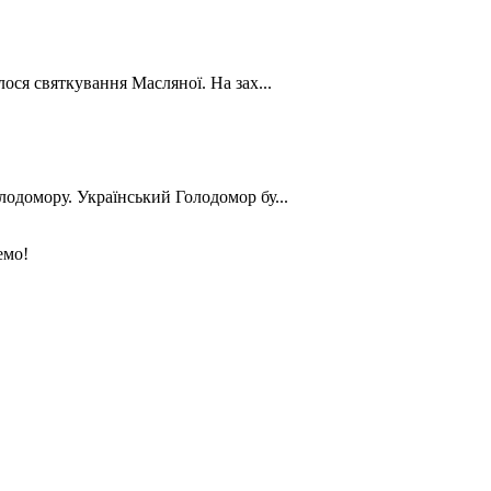
лося святкування Масляної. На зах...
лодомору. Український Голодомор бу...
емо!