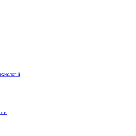
ехнологій
віти