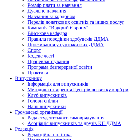
Розмір плати за навчання
Дуальне навчання
Навчання за кордоном
Перелік додаткових освітніх та інших послуг
Кампанія "Відкрий Європу"
Військова кафедра
Правила поведінки здобувачів ДДМА
Проживання у гуртожитках ДДМА
Спорт
Кодекс честі
Працевлаштування
Програма безперервної освіти
Практика
Випускнику
Інформація для випускників
Методика створення Центрів розвитку кар’єри
Клуб випускників
Голови спілки
Наші випускники
Громадські організації
Рада студентського самоврядування
Асоціація випускників та друзів КІІ-ДДМА
Редакція
Редакційна політика