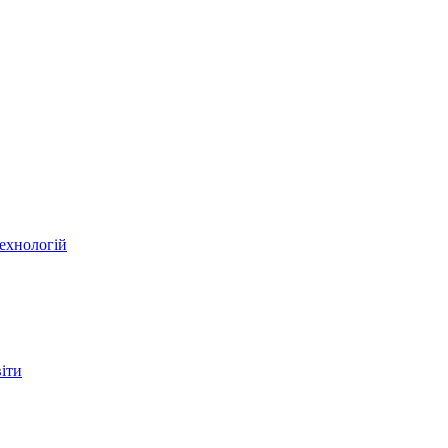
ехнологій
віти