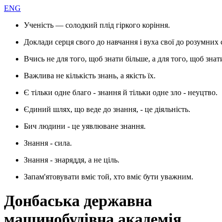
ENG
Ученість — солодкий плід гіркого коріння.
Доклади серця свого до навчання і вуха свої до розумних 
Вчись не для того, щоб знати більше, а для того, щоб знат
Важлива не кількість знань, а якість їх.
Є тільки одне благо - знання й тільки одне зло - неуцтво.
Єдиний шлях, що веде до знання, - це діяльність.
Бич людини - це уявлюване знання.
Знання - сила.
Знання - знаряддя, а не ціль.
Запам'ятовувати вміє той, хто вміє бути уважним.
Донбаська державна
машинобудівна академія