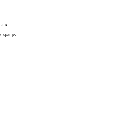
слів
и краще.