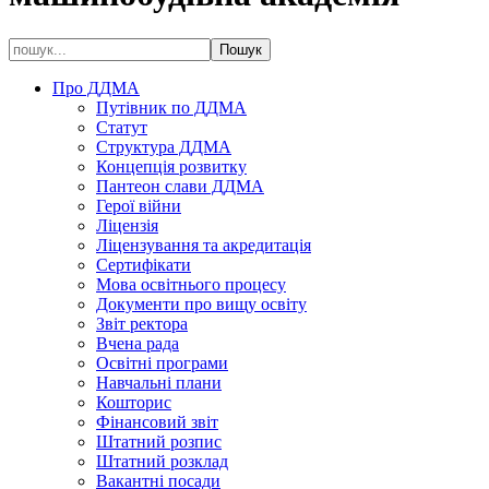
Про ДДМА
Путівник по ДДМА
Статут
Структура ДДМА
Концепція розвитку
Пантеон слави ДДМА
Герої війни
Ліцензія
Ліцензування та акредитація
Сертифікати
Мова освітнього процесу
Документи про вищу освіту
Звіт ректора
Вчена рада
Освітні програми
Навчальні плани
Кошторис
Фінансовий звіт
Штатний розпис
Штатний розклад
Вакантні посади