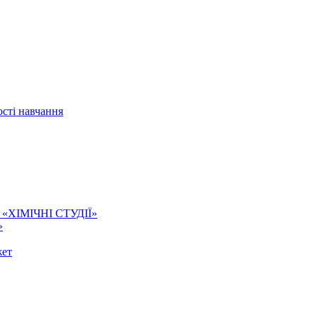
сті навчання
ї. «ХІМІЧНІ СТУДІЇ»
»
жет