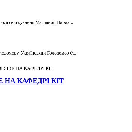
лося святкування Масляної. На зах...
лодомору. Український Голодомор бу...
ESIRE НА КАФЕДРІ КІТ
 НА КАФЕДРІ КІТ