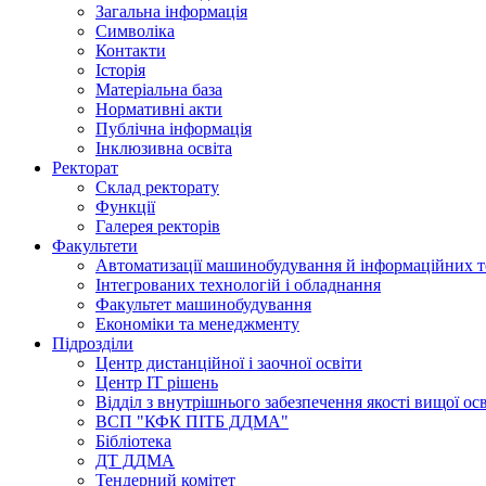
Загальна інформація
Символіка
Контакти
Історія
Матеріальна база
Нормативні акти
Публічна інформація
Інклюзивна освіта
Ректорат
Склад ректорату
Функції
Галерея ректорів
Факультети
Автоматизації машинобудування й інформаційних т
Інтегрованих технологій і обладнання
Факультет машинобудування
Економіки та менеджменту
Підрозділи
Центр дистанційної і заочної освіти
Центр ІТ рішень
Відділ з внутрішнього забезпечення якості вищої ос
ВСП "КФК ПІТБ ДДМА"
Бібліотека
ДТ ДДМА
Тендерний комітет