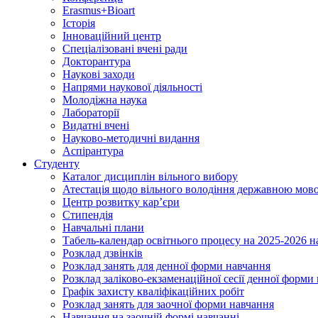
Erasmus+Bioart
Історія
Інноваційний центр
Спеціалізовані вчені ради
Докторантура
Наукові заходи
Напрями наукової діяльності
Молодіжна наука
Лабораторії
Видатні вчені
Науково-методичні видання
Аспірантура
Студенту
Каталог дисциплін вільного вибору
Атестація щодо вільного володіння державною мов
Центр розвитку кар’єри
Стипендія
Навчальні плани
Табель-календар освітнього процесу на 2025-2026 н
Розклад дзвінків
Розклад занять для денної форми навчання
Розклад заліково-екзаменаційної сесії денної форми
Графік захисту кваліфікаційних робіт
Розклад занять для заочної форми навчання
Навчання на заочній формі навчанні