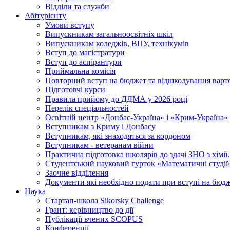
Відділи та служби
Абітурієнту
Умови вступу
Випускникам загальноосвітніх шкіл
Випускникам коледжів, ВПУ, технікумів
Вступ до магістратури
Вступ до аспірантури
Приймальна комісія
Повторний вступ на бюджет та відшкодування варто
Підготовчі курси
Правила прийому до ДДМА у 2026 році
Перелік спеціальностей
Освітній центр «Донбас-Україна» і «Крим-Україна»
Вступникам з Криму і Донбасу
Вступникам, які знаходяться за кордоном
Вступникам - ветеранам війни
Практична підготовка школярів до здачі ЗНО з хімі
Студентський науковий гурток «Математичні студії
Заочне відділення
Документи які необхідно подати при вступі на бюд
Наука
Стартап-школа Sikorsky Challenge
Грант: керівництво до дії
Публікації вчених SCOPUS
Конференції