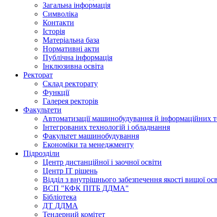
Загальна інформація
Символіка
Контакти
Історія
Матеріальна база
Нормативні акти
Публічна інформація
Інклюзивна освіта
Ректорат
Склад ректорату
Функції
Галерея ректорів
Факультети
Автоматизації машинобудування й інформаційних т
Інтегрованих технологій і обладнання
Факультет машинобудування
Економіки та менеджменту
Підрозділи
Центр дистанційної і заочної освіти
Центр ІТ рішень
Відділ з внутрішнього забезпечення якості вищої ос
ВСП "КФК ПІТБ ДДМА"
Бібліотека
ДТ ДДМА
Тендерний комітет