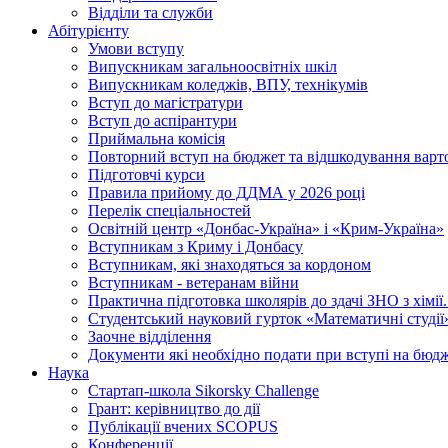
Відділи та служби
Абітурієнту
Умови вступу
Випускникам загальноосвітніх шкіл
Випускникам коледжів, ВПУ, технікумів
Вступ до магістратури
Вступ до аспірантури
Приймальна комісія
Повторний вступ на бюджет та відшкодування варто
Підготовчі курси
Правила прийому до ДДМА у 2026 році
Перелік спеціальностей
Освітній центр «Донбас-Україна» і «Крим-Україна»
Вступникам з Криму і Донбасу
Вступникам, які знаходяться за кордоном
Вступникам - ветеранам війни
Практична підготовка школярів до здачі ЗНО з хімі
Студентський науковий гурток «Математичні студії
Заочне відділення
Документи які необхідно подати при вступі на бюд
Наука
Стартап-школа Sikorsky Challenge
Грант: керівництво до дії
Публікації вчених SCOPUS
Конференції