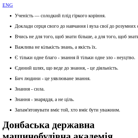
ENG
Ученість — солодкий плід гіркого коріння.
Доклади серця свого до навчання і вуха свої до розумних 
Вчись не для того, щоб знати більше, а для того, щоб знат
Важлива не кількість знань, а якість їх.
Є тільки одне благо - знання й тільки одне зло - неуцтво.
Єдиний шлях, що веде до знання, - це діяльність.
Бич людини - це уявлюване знання.
Знання - сила.
Знання - знаряддя, а не ціль.
Запам'ятовувати вміє той, хто вміє бути уважним.
Донбаська державна
машинобудівна академія