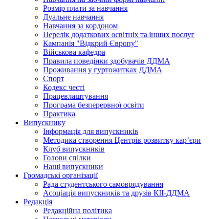
Розмір плати за навчання
Дуальне навчання
Навчання за кордоном
Перелік додаткових освітніх та інших послуг
Кампанія "Відкрий Європу"
Військова кафедра
Правила поведінки здобувачів ДДМА
Проживання у гуртожитках ДДМА
Спорт
Кодекс честі
Працевлаштування
Програма безперервної освіти
Практика
Випускнику
Інформація для випускників
Методика створення Центрів розвитку кар’єри
Клуб випускників
Голови спілки
Наші випускники
Громадські організації
Рада студентського самоврядування
Асоціація випускників та друзів КІІ-ДДМА
Редакція
Редакційна політика