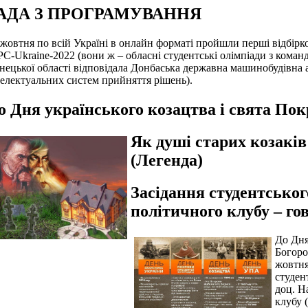
АДА З ПРОГРАМУВАННЯ
 жовтня по всій Україні в онлайн форматі пройшли перші відбірко
PC-Ukraine-2022 (вони ж – обласні студентські олімпіади з кома
нецької області відповідала Донбаська державна машинобудівна 
телектуальних систем прийняття рішень).
о Дня українського козацтва і свята Пок
Як душі старих козаків
(Легенда)
Засідання студентськог
політичного клубу – г
До Дня
Богоро
жовтня
студен
доц. Н
клубу 