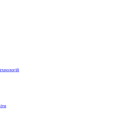
ехнологій
віти