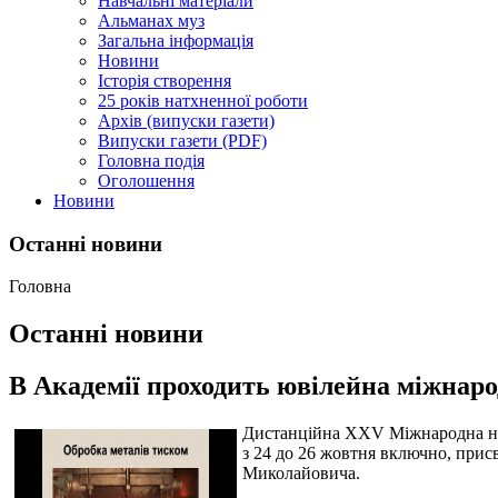
Навчальні матеріали
Альманах муз
Загальна інформація
Новини
Історія створення
25 років натхненної роботи
Архів (випуски газети)
Випуски газети (PDF)
Головна подія
Оголошення
Новини
Останні новини
Головна
Останні новини
В Академії проходить ювілейна міжнар
Дистанційна XXV Міжнародна нау
з 24 до 26 жовтня включно, прис
Миколайовича.