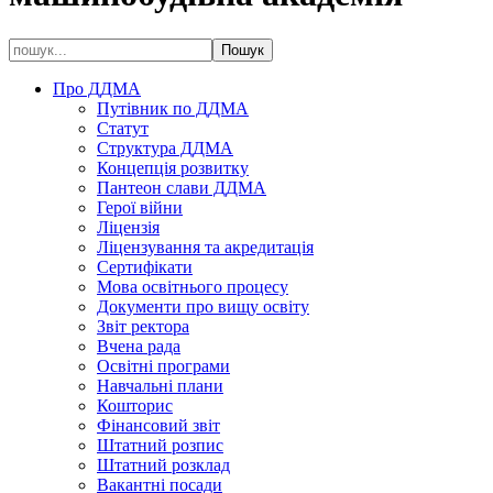
Про ДДМА
Путівник по ДДМА
Статут
Структура ДДМА
Концепція розвитку
Пантеон слави ДДМА
Герої війни
Ліцензія
Ліцензування та акредитація
Сертифікати
Мова освітнього процесу
Документи про вищу освіту
Звіт ректора
Вчена рада
Освітні програми
Навчальні плани
Кошторис
Фінансовий звіт
Штатний розпис
Штатний розклад
Вакантні посади