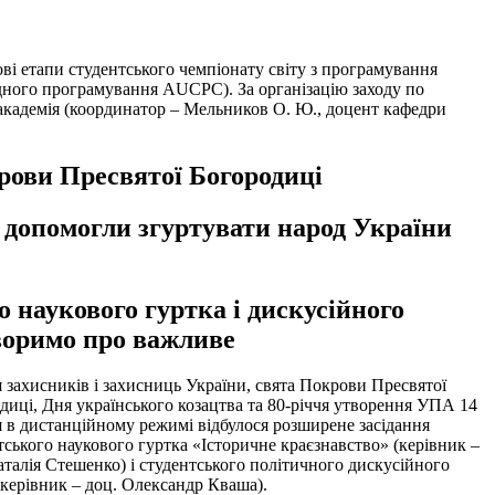
ві етапи студентського чемпіонату світу з програмування
ндного програмування AUCPC). За організацію заходу по
академія (координатор – Мельников О. Ю., доцент кафедри
рови Пресвятої Богородиці
 допомогли згуртувати народ України
о наукового гуртка і дискусійного
оворимо про важливе
 захисників і захисниць України, свята Покрови Пресвятої
диці, Дня українського козацтва та 80-річчя утворення УПА 14
 в дистанційному режимі відбулося розширене засідання
тського наукового гуртка «Історичне краєзнавство» (керівник –
аталія Стешенко) і студентського політичного дискусійного
(керівник – доц. Олександр Кваша).