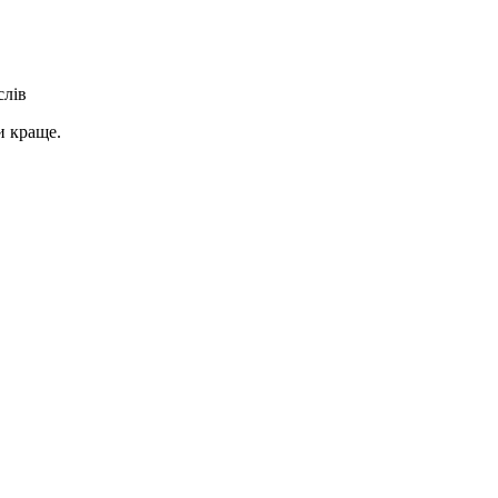
слів
и краще.