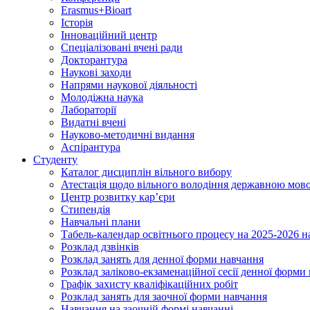
Erasmus+Bioart
Історія
Інноваційний центр
Спеціалізовані вчені ради
Докторантура
Наукові заходи
Напрями наукової діяльності
Молодіжна наука
Лабораторії
Видатні вчені
Науково-методичні видання
Аспірантура
Студенту
Каталог дисциплін вільного вибору
Атестація щодо вільного володіння державною мов
Центр розвитку кар’єри
Стипендія
Навчальні плани
Табель-календар освітнього процесу на 2025-2026 н
Розклад дзвінків
Розклад занять для денної форми навчання
Розклад заліково-екзаменаційної сесії денної форми
Графік захисту кваліфікаційних робіт
Розклад занять для заочної форми навчання
Навчання на заочній формі навчанні