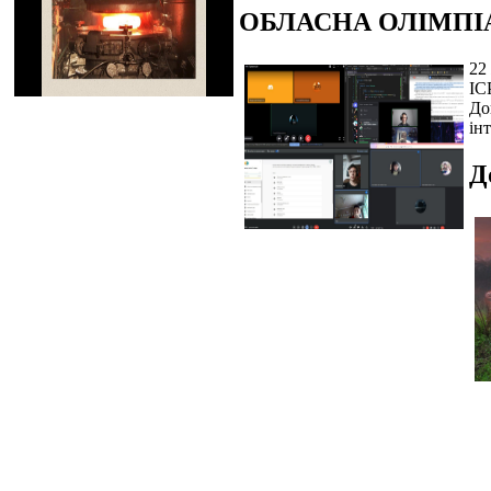
ОБЛАСНА ОЛІМПІ
22
IC
До
ін
Д