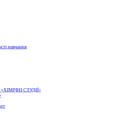
сті навчання
ї. «ХІМІЧНІ СТУДІЇ»
»
жет