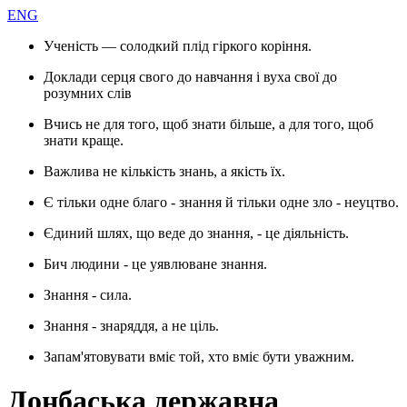
ENG
Ученість — солодкий плід гіркого коріння.
Доклади серця свого до навчання і вуха свої до
розумних слів
Вчись не для того, щоб знати більше, а для того, щоб
знати краще.
Важлива не кількість знань, а якість їх.
Є тільки одне благо - знання й тільки одне зло - неуцтво.
Єдиний шлях, що веде до знання, - це діяльність.
Бич людини - це уявлюване знання.
Знання - сила.
Знання - знаряддя, а не ціль.
Запам'ятовувати вміє той, хто вміє бути уважним.
Донбаська державна