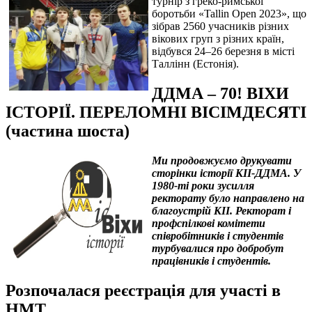
турнір з греко-римської
боротьби «Tallin Open 2023», що
зібрав 2560 учасників різних
вікових груп з різних країн,
відбувся 24–26 березня в місті
Таллінн (Естонія).
ДДМА – 70! ВІХИ
ІСТОРІЇ. ПЕРЕЛОМНІ ВІСІМДЕСЯТІ
(частина шоста)
Ми продовжуємо друкувати
сторінки історії КІІ-ДДМА. У
1980-ті роки зусилля
ректорату було направлено на
благоустрій КІІ. Ректорат і
профспілкові комітети
співробітників і студентів
турбувалися про добробут
працівників і студентів.
Розпочалася реєстрація для участі в
НМТ