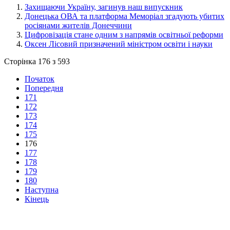
Захищаючи Україну, загинув наш випускник
Донецька ОВА та платформа Меморіал згадують убитих
росіянами жителів Донеччини
Цифровізація стане одним з напрямів освітньої реформи
Оксен Лісовий призначений міністром освіти і науки
Сторінка 176 з 593
Початок
Попередня
171
172
173
174
175
176
177
178
179
180
Наступна
Кінець