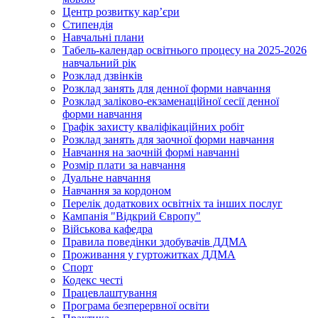
Центр розвитку кар’єри
Стипендія
Навчальні плани
Табель-календар освітнього процесу на 2025-2026
навчальний рік
Розклад дзвінків
Розклад занять для денної форми навчання
Розклад заліково-екзаменаційної сесії денної
форми навчання
Графік захисту кваліфікаційних робіт
Розклад занять для заочної форми навчання
Навчання на заочній формі навчанні
Розмір плати за навчання
Дуальне навчання
Навчання за кордоном
Перелік додаткових освітніх та інших послуг
Кампанія "Відкрий Європу"
Військова кафедра
Правила поведінки здобувачів ДДМА
Проживання у гуртожитках ДДМА
Спорт
Кодекс честі
Працевлаштування
Програма безперервної освіти