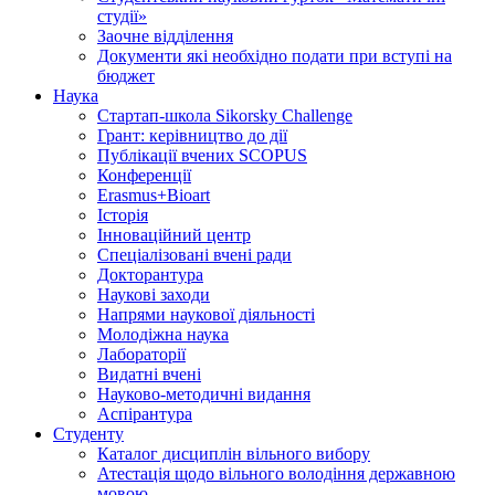
студії»
Заочне відділення
Документи які необхідно подати при вступі на
бюджет
Наука
Стартап-школа Sikorsky Challenge
Грант: керівництво до дії
Публікації вчених SCOPUS
Конференції
Erasmus+Bioart
Історія
Інноваційний центр
Спеціалізовані вчені ради
Докторантура
Наукові заходи
Напрями наукової діяльності
Молодіжна наука
Лабораторії
Видатні вчені
Науково-методичні видання
Аспірантура
Студенту
Каталог дисциплін вільного вибору
Атестація щодо вільного володіння державною
мовою