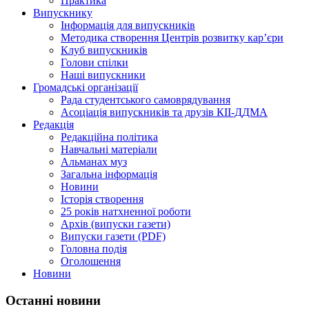
Практика
Випускнику
Інформація для випускників
Методика створення Центрів розвитку кар’єри
Клуб випускників
Голови спілки
Наші випускники
Громадські організації
Рада студентського самоврядування
Асоціація випускників та друзів КІІ-ДДМА
Редакція
Редакційна політика
Навчальні матеріали
Альманах муз
Загальна інформація
Новини
Історія створення
25 років натхненної роботи
Архів (випуски газети)
Випуски газети (PDF)
Головна подія
Оголошення
Новини
Останні новини