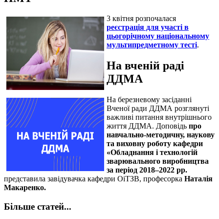
3 квітня розпочалася
реєстрація для участі в
цьогорічному національному
мультипредметному тесті
.
На вченій раді
ДДМА
На березневому засіданні
Вченої ради ДДМА розглянуті
важливі питання внутрішнього
життя ДДМА. Доповідь
про
навчально-методичну, наукову
та виховну роботу кафедри
«Обладнання і технологій
зварювального виробництва
за період 2018–2022 рр.
представила
завідувачка кафедри
ОіТЗВ, професорка
Наталія
Макаренко.
Більше статей...