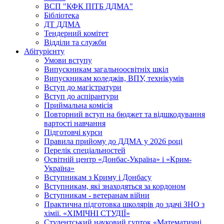
ВСП "КФК ПІТБ ДДМА"
Бібліотека
ДТ ДДМА
Тендерний комітет
Відділи та служби
Абітурієнту
Умови вступу
Випускникам загальноосвітніх шкіл
Випускникам коледжів, ВПУ, технікумів
Вступ до магістратури
Вступ до аспірантури
Приймальна комісія
Повторний вступ на бюджет та відшкодування
вартості навчання
Підготовчі курси
Правила прийому до ДДМА у 2026 році
Перелік спеціальностей
Освітній центр «Донбас-Україна» і «Крим-
Україна»
Вступникам з Криму і Донбасу
Вступникам, які знаходяться за кордоном
Вступникам - ветеранам війни
Практична підготовка школярів до здачі ЗНО з
хімії. «ХІМІЧНІ СТУДІЇ»
Студентський науковий гурток «Математичні