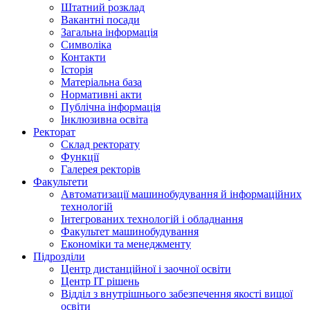
Штатний розклад
Вакантні посади
Загальна інформація
Символіка
Контакти
Історія
Матеріальна база
Нормативні акти
Публічна інформація
Інклюзивна освіта
Ректорат
Склад ректорату
Функції
Галерея ректорів
Факультети
Автоматизації машинобудування й інформаційних
технологій
Інтегрованих технологій і обладнання
Факультет машинобудування
Економіки та менеджменту
Підрозділи
Центр дистанційної і заочної освіти
Центр ІТ рішень
Відділ з внутрішнього забезпечення якості вищої
освіти