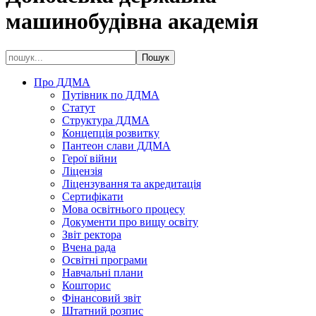
машинобудівна академія
Про ДДМА
Путівник по ДДМА
Статут
Структура ДДМА
Концепція розвитку
Пантеон слави ДДМА
Герої війни
Ліцензія
Ліцензування та акредитація
Сертифікати
Мова освітнього процесу
Документи про вищу освіту
Звіт ректора
Вчена рада
Освітні програми
Навчальні плани
Кошторис
Фінансовий звіт
Штатний розпис