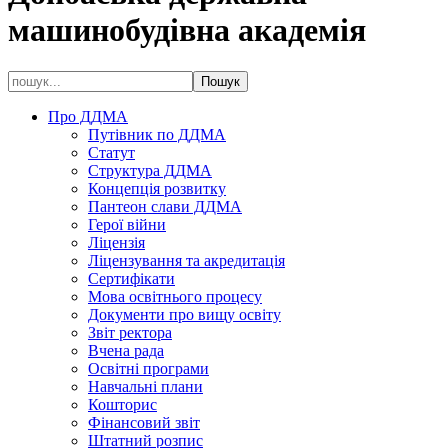
машинобудівна академія
Про ДДМА
Путівник по ДДМА
Статут
Структура ДДМА
Концепція розвитку
Пантеон слави ДДМА
Герої війни
Ліцензія
Ліцензування та акредитація
Сертифікати
Мова освітнього процесу
Документи про вищу освіту
Звіт ректора
Вчена рада
Освітні програми
Навчальні плани
Кошторис
Фінансовий звіт
Штатний розпис