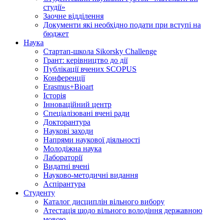
студії»
Заочне відділення
Документи які необхідно подати при вступі на
бюджет
Наука
Стартап-школа Sikorsky Challenge
Грант: керівництво до дії
Публікації вчених SCOPUS
Конференції
Erasmus+Bioart
Історія
Інноваційний центр
Спеціалізовані вчені ради
Докторантура
Наукові заходи
Напрями наукової діяльності
Молодіжна наука
Лабораторії
Видатні вчені
Науково-методичні видання
Аспірантура
Студенту
Каталог дисциплін вільного вибору
Атестація щодо вільного володіння державною
мовою