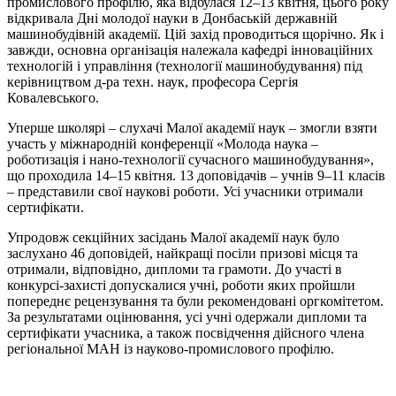
промислового профілю, яка відбулася 12–13 квітня, цього року
відкривала Дні молодої науки в Донбаській державній
машинобудівній академії. Цій захід проводиться щорічно. Як і
завжди, основна організація належала кафедрі інноваційних
технологій і управління (технології машинобудування) під
керівництвом д-ра техн. наук, професора Сергія
Ковалевського.
Уперше школярі – слухачі Малої академії наук – змогли взяти
участь у міжнародній конференції «Молода наука –
роботизація і нано-технології сучасного машинобудування»,
що проходила 14–15 квітня. 13 доповідачів – учнів 9–11 класів
– представили свої наукові роботи. Усі учасники отримали
сертифікати.
Упродовж секційних засідань Малої академії наук було
заслухано 46 доповідей, найкращі посіли призові місця та
отримали, відповідно, дипломи та грамоти. До участі в
конкурсі-захисті допускалися учні, роботи яких пройшли
попереднє рецензування та були рекомендовані оргкомітетом.
За результатами оцінювання, усі учні одержали дипломи та
сертифікати учасника, а також посвідчення дійсного члена
регіональної МАН із науково-промислового профілю.