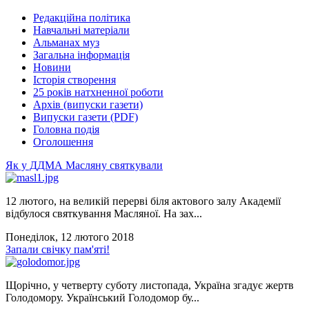
Редакційна політика
Навчальні матеріали
Альманах муз
Загальна інформація
Новини
Історія створення
25 років натхненної роботи
Архів (випуски газети)
Випуски газети (PDF)
Головна подія
Оголошення
Як у ДДМА Масляну святкували
12 лютого, на великій перерві біля актового залу Академії
відбулося святкування Масляної. На зах...
Понеділок, 12 лютого 2018
Запали свічку пам'яті!
Щорічно, у четверту суботу листопада, Україна згадує жертв
Голодомору. Український Голодомор бу...