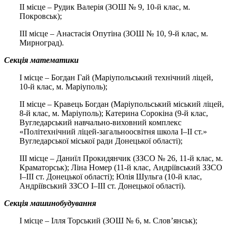
ІІ місце – Рудик Валерія (ЗОШ № 9, 10-й клас, м.
Покровськ);
ІІІ місце – Анастасія Опутіна (ЗОШ № 10, 9-й клас, м.
Мирноград).
Секція математики
І місце – Богдан Гай (Маріупольський технічний ліцей,
10-й клас, м. Маріуполь);
ІІ місце – Кравець Богдан (Маріупольський міський ліцей,
8-й клас, м. Маріуполь); Катерина Сорокіна (9-й клас,
Вугледарський навчально-виховний комплекс
«Політехнічний ліцей-загальноосвітня школа І–ІІ ст.»
Вугледарської міської ради Донецької області);
ІІІ місце – Даниїл Прокидянчик (ЗЗСО № 26, 11-й клас, м.
Краматорськ); Ліна Номер (11-й клас, Андріївський ЗЗСО
І–ІІІ ст. Донецької області); Юлія Шульга (10-й клас,
Андріївський ЗЗСО І–ІІІ ст. Донецької області).
Секція машинобудування
І місце – Ілля Торський (ЗОШ № 6, м. Слов’янськ);