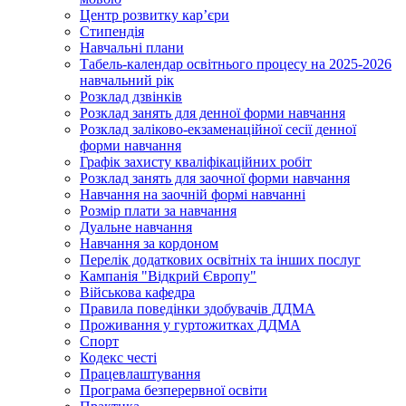
Центр розвитку кар’єри
Стипендія
Навчальні плани
Табель-календар освітнього процесу на 2025-2026
навчальний рік
Розклад дзвінків
Розклад занять для денної форми навчання
Розклад заліково-екзаменаційної сесії денної
форми навчання
Графік захисту кваліфікаційних робіт
Розклад занять для заочної форми навчання
Навчання на заочній формі навчанні
Розмір плати за навчання
Дуальне навчання
Навчання за кордоном
Перелік додаткових освітніх та інших послуг
Кампанія "Відкрий Європу"
Військова кафедра
Правила поведінки здобувачів ДДМА
Проживання у гуртожитках ДДМА
Спорт
Кодекс честі
Працевлаштування
Програма безперервної освіти