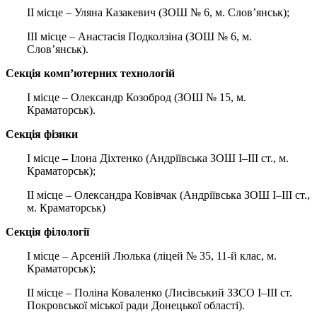
ІІ місце – Уляна Казакевич (ЗОШ № 6, м. Слов’янськ);
ІІІ місце – Анастасія Подколзіна (ЗОШ № 6, м.
Слов’янськ).
Секція комп’ютерних технологій
І місце – Олександр Козоброд (ЗОШ № 15, м.
Краматорськ).
Секція фізики
І місце
–
Ілона Діхтенко (Андріївська ЗОШ І–ІІІ ст., м.
Краматорськ);
ІІ місце – Олександра Ковівчак (Андріївська ЗОШ І–ІІІ ст.,
м. Краматорськ)
Секція філології
І місце – Арсеній Люлька (ліцей № 35, 11-й клас, м.
Краматорськ);
ІІ місце – Поліна Коваленко (Лисівський ЗЗСО I–III ст.
Покровської міської ради Донецької області).