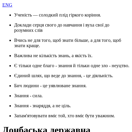
ENG
Ученість — солодкий плід гіркого коріння.
Доклади серця свого до навчання і вуха свої до
розумних слів
Вчись не для того, щоб знати більше, а для того, щоб
знати краще.
Важлива не кількість знань, а якість їх.
Є тільки одне благо - знання й тільки одне зло - неуцтво.
Єдиний шлях, що веде до знання, - це діяльність.
Бич людини - це уявлюване знання.
Знання - сила.
Знання - знаряддя, а не ціль.
Запам'ятовувати вміє той, хто вміє бути уважним.
Донбаська державна