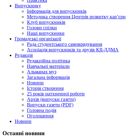
Практика
Випускнику
Інформація для випускників
Методика створення Центрів розвитку кар’єри
Клуб випускників
Голови спілки
Наші випускники
Громадські організації
Рада студентського самоврядування
Асоціація випускників та друзів КІІ-ДДМА
Редакція
Редакційна політика
Навчальні матеріали
Альманах муз
Загальна інформація
Новини
Історія створення
25 років натхненної роботи
Архів (випуски газети)
Випуски газети (PDF)
Головна подія
Оголошення
Новини
Останні новини