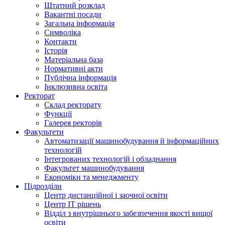
Штатний розклад
Вакантні посади
Загальна інформація
Символіка
Контакти
Історія
Матеріальна база
Нормативні акти
Публічна інформація
Інклюзивна освіта
Ректорат
Склад ректорату
Функції
Галерея ректорів
Факультети
Автоматизації машинобудування й інформаційних
технологій
Інтегрованих технологій і обладнання
Факультет машинобудування
Економіки та менеджменту
Підрозділи
Центр дистанційної і заочної освіти
Центр ІТ рішень
Відділ з внутрішнього забезпечення якості вищої
освіти