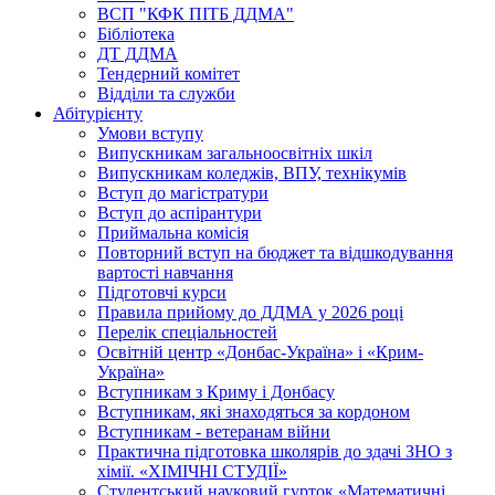
ВСП "КФК ПІТБ ДДМА"
Бібліотека
ДТ ДДМА
Тендерний комітет
Відділи та служби
Абітурієнту
Умови вступу
Випускникам загальноосвітніх шкіл
Випускникам коледжів, ВПУ, технікумів
Вступ до магістратури
Вступ до аспірантури
Приймальна комісія
Повторний вступ на бюджет та відшкодування
вартості навчання
Підготовчі курси
Правила прийому до ДДМА у 2026 році
Перелік спеціальностей
Освітній центр «Донбас-Україна» і «Крим-
Україна»
Вступникам з Криму і Донбасу
Вступникам, які знаходяться за кордоном
Вступникам - ветеранам війни
Практична підготовка школярів до здачі ЗНО з
хімії. «ХІМІЧНІ СТУДІЇ»
Студентський науковий гурток «Математичні