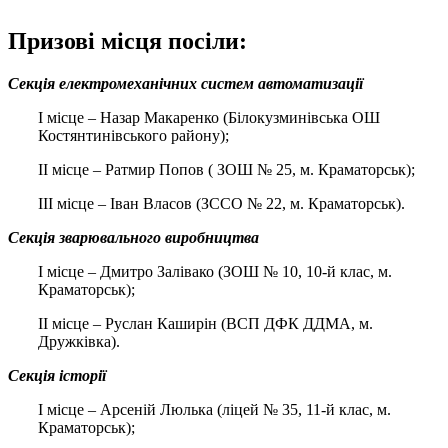
Призові місця посіли:
Секція електромеханічних систем автоматизації
І місце – Назар Макаренко (Білокузминівська ОШ
Костянтинівського району);
ІІ місце – Ратмир Попов ( ЗОШ № 25, м. Краматорськ);
ІІІ місце – Іван Власов (ЗССО № 22, м. Краматорськ).
Секція зварювального виробництва
І місце – Дмитро Залівако (ЗОШ № 10, 10-й клас, м.
Краматорськ);
ІІ місце – Руслан Каширін (ВСП ДФК ДДМА, м.
Дружківка).
Секція історії
І місце – Арсеній Люлька (ліцей № 35, 11-й клас, м.
Краматорськ);