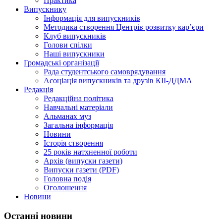
Практика
Випускнику
Інформація для випускників
Методика створення Центрів розвитку кар’єри
Клуб випускників
Голови спілки
Наші випускники
Громадські організації
Рада студентського самоврядування
Асоціація випускників та друзів КІІ-ДДМА
Редакція
Редакційна політика
Навчальні матеріали
Альманах муз
Загальна інформація
Новини
Історія створення
25 років натхненної роботи
Архів (випуски газети)
Випуски газети (PDF)
Головна подія
Оголошення
Новини
Останні новини