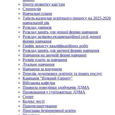
Центр розвитку кар’єри
Стипендія
Навчальні плани
Табель-календар освітнього процесу на 2025-2026
навчальний рік
Розклад дзвінків
Розклад занять для денної форми навчання
Розклад заліково-екзаменаційної сесії денної
форми навчання
Графік захисту кваліфікаційних робіт
Розклад занять для заочної форми навчання
Навчання на заочній формі навчанні
Розмір плати за навчання
Дуальне навчання
Навчання за кордоном
Перелік додаткових освітніх та інших послуг
Кампанія "Відкрий Європу"
Військова кафедра
Правила поведінки здобувачів ДДМА
Проживання у гуртожитках ДДМА
Спорт
Кодекс честі
Працевлаштування
Програма безперервної освіти