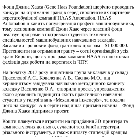
Фонд Джина Хааса (Gene Haas Foundation) щорічно проводить
конкурс на отримання грандів серед європейських партнерів
верстатобудівної компанії HAAS Automation. HAAS
Automation цікавить популяризація професії машинобудівника,
тому засновник компанії Джин Хаас через власний фонд
реалізує програми з підтримки студентів технічних
спеціальностей машинобудівних навчальних закладів.
Загальний грошовий фонд грантових програм – $1 000 000.
Претенденти на отримання гранту – сотні організацій з усіх
країн Європи, що є у програмі компанії HAAS із підготовки
фахівців для роботи на верстатах із ЧПУ.
На початку 2017 року ініціативна група викладачів у складі
Прасолової А.Є., Коваленка А.В., Саєнко М.О., під
керівництвом завідувача навчально-методичного кабінету
коледжу Василенко О.А., створили проект, упровадження
якого дозволить підвищити якість практичного навчання
студентів у галузі знань «Механічна інженерія», та подали
його на конкурс. А в серпні надійшла приємна новина – Фонд
Джина Хааса підтримав проект.
Кошти планується витратити на придбання 3D-принтера та
комплектуючих до нього, сучасної технічної літератури,
різального інструменту, а також виплату стипендій кращим