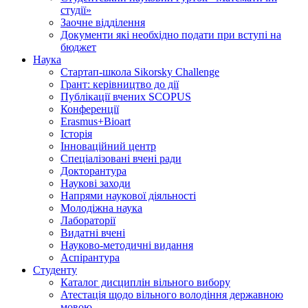
студії»
Заочне відділення
Документи які необхідно подати при вступі на
бюджет
Наука
Стартап-школа Sikorsky Challenge
Грант: керівництво до дії
Публікації вчених SCOPUS
Конференції
Erasmus+Bioart
Історія
Інноваційний центр
Спеціалізовані вчені ради
Докторантура
Наукові заходи
Напрями наукової діяльності
Молодіжна наука
Лабораторії
Видатні вчені
Науково-методичні видання
Аспірантура
Студенту
Каталог дисциплін вільного вибору
Атестація щодо вільного володіння державною
мовою