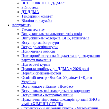
ВСП "КФК ПІТБ ДДМА"
Бібліотека
ДТ ДДМА
Тендерний комітет
Відділи та служби
Абітурієнту
Умови вступу
Випускникам загальноосвітніх шкіл
Випускникам коледжів, ВПУ, технікумів
Вступ до магістратури
Вступ до аспірантури
Приймальна комісія
Повторний вступ на бюджет та відшкодування
вартості навчання
Підготовчі курси
Правила прийому до ДДМА у 2026 році
Перелік спеціальностей
Освітній центр «Донбас-Україна» і «Крим-
Україна»
Вступникам з Криму і Донбасу
Вступникам, які знаходяться за кордоном
Вступникам - ветеранам війни
Практична підготовка школярів до здачі ЗНО з
хімії. «ХІМІЧНІ СТУДІЇ»
Студентський науковий гурток «Математичні