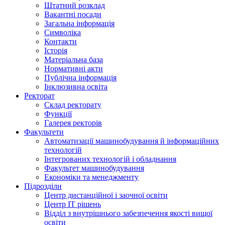
Штатний розклад
Вакантні посади
Загальна інформація
Символіка
Контакти
Історія
Матеріальна база
Нормативні акти
Публічна інформація
Інклюзивна освіта
Ректорат
Склад ректорату
Функції
Галерея ректорів
Факультети
Автоматизації машинобудування й інформаційних
технологій
Інтегрованих технологій і обладнання
Факультет машинобудування
Економіки та менеджменту
Підрозділи
Центр дистанційної і заочної освіти
Центр ІТ рішень
Відділ з внутрішнього забезпечення якості вищої
освіти