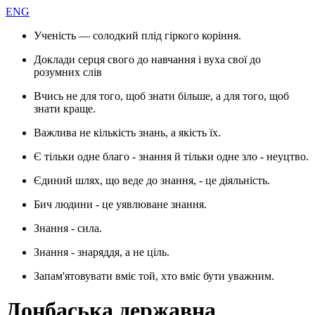
ENG
Ученість — солодкий плід гіркого коріння.
Доклади серця свого до навчання і вуха свої до
розумних слів
Вчись не для того, щоб знати більше, а для того, щоб
знати краще.
Важлива не кількість знань, а якість їх.
Є тільки одне благо - знання й тільки одне зло - неуцтво.
Єдиний шлях, що веде до знання, - це діяльність.
Бич людини - це уявлюване знання.
Знання - сила.
Знання - знаряддя, а не ціль.
Запам'ятовувати вміє той, хто вміє бути уважним.
Донбаська державна