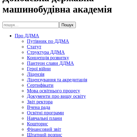
машинобудівна академія
Про ДДМА
Путівник по ДДМА
Статут
Структура ДДМА
Концепція розвитку
Пантеон слави ДДМА
Герої війни
Ліцензія
Ліцензування та акредитація
Сертифікати
Мова освітнього процесу
Документи про вищу освіту
Звіт ректора
Вчена рада
Освітні програми
Навчальні плани
Кошторис
Фінансовий звіт
Штатний розпис