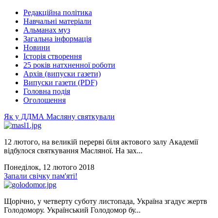
Редакційна політика
Навчальні матеріали
Альманах муз
Загальна інформація
Новини
Історія створення
25 років натхненної роботи
Архів (випуски газети)
Випуски газети (PDF)
Головна подія
Оголошення
Як у ДДМА Масляну святкували
12 лютого, на великій перерві біля актового залу Академії
відбулося святкування Масляної. На зах...
Понеділок, 12 лютого 2018
Запали свічку пам'яті!
Щорічно, у четверту суботу листопада, Україна згадує жертв
Голодомору. Український Голодомор бу...