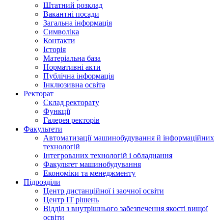
Штатний розклад
Вакантні посади
Загальна інформація
Символіка
Контакти
Історія
Матеріальна база
Нормативні акти
Публічна інформація
Інклюзивна освіта
Ректорат
Склад ректорату
Функції
Галерея ректорів
Факультети
Автоматизації машинобудування й інформаційних
технологій
Інтегрованих технологій і обладнання
Факультет машинобудування
Економіки та менеджменту
Підрозділи
Центр дистанційної і заочної освіти
Центр ІТ рішень
Відділ з внутрішнього забезпечення якості вищої
освіти