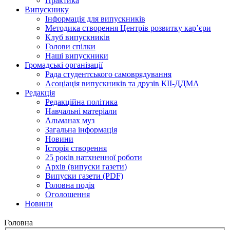
Практика
Випускнику
Інформація для випускників
Методика створення Центрів розвитку кар’єри
Клуб випускників
Голови спілки
Наші випускники
Громадські організації
Рада студентського самоврядування
Асоціація випускників та друзів КІІ-ДДМА
Редакція
Редакційна політика
Навчальні матеріали
Альманах муз
Загальна інформація
Новини
Історія створення
25 років натхненної роботи
Архів (випуски газети)
Випуски газети (PDF)
Головна подія
Оголошення
Новини
Головна