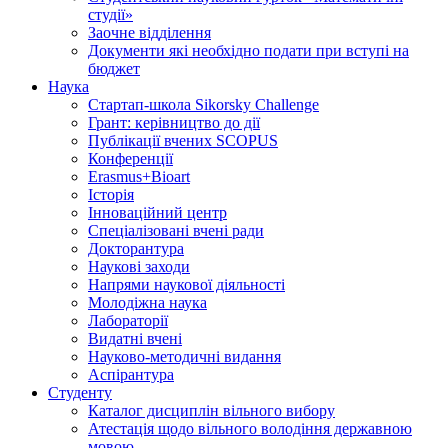
студії»
Заочне відділення
Документи які необхідно подати при вступі на
бюджет
Наука
Стартап-школа Sikorsky Challenge
Грант: керівництво до дії
Публікації вчених SCOPUS
Конференції
Erasmus+Bioart
Історія
Інноваційний центр
Спеціалізовані вчені ради
Докторантура
Наукові заходи
Напрями наукової діяльності
Молодіжна наука
Лабораторії
Видатні вчені
Науково-методичні видання
Аспірантура
Студенту
Каталог дисциплін вільного вибору
Атестація щодо вільного володіння державною
мовою