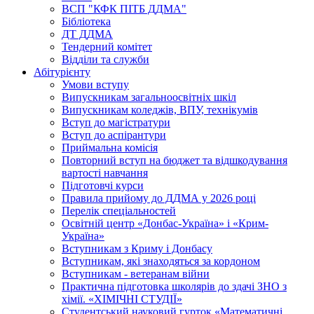
ВСП "КФК ПІТБ ДДМА"
Бібліотека
ДТ ДДМА
Тендерний комітет
Відділи та служби
Абітурієнту
Умови вступу
Випускникам загальноосвітніх шкіл
Випускникам коледжів, ВПУ, технікумів
Вступ до магістратури
Вступ до аспірантури
Приймальна комісія
Повторний вступ на бюджет та відшкодування
вартості навчання
Підготовчі курси
Правила прийому до ДДМА у 2026 році
Перелік спеціальностей
Освітній центр «Донбас-Україна» і «Крим-
Україна»
Вступникам з Криму і Донбасу
Вступникам, які знаходяться за кордоном
Вступникам - ветеранам війни
Практична підготовка школярів до здачі ЗНО з
хімії. «ХІМІЧНІ СТУДІЇ»
Студентський науковий гурток «Математичні