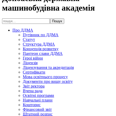
машинобудівна академія
Про ДДМА
Путівник по ДДМА
Статут
Структура ДДМА
Концепція розвитку
Пантеон слави ДДМА
Герої війни
Ліцензія
Ліцензування та акредитація
Сертифікати
Мова освітнього процесу
Документи про вищу освіту
Звіт ректора
Вчена рада
Освітні програми
Навчальні плани
Кошторис
Фінансовий звіт
Штатний розпис