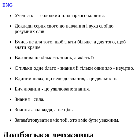
ENG
Ученість — солодкий плід гіркого коріння.
Доклади серця свого до навчання і вуха свої до
розумних слів
Вчись не для того, щоб знати більше, а для того, щоб
знати краще.
Важлива не кількість знань, а якість їх.
Є тільки одне благо - знання й тільки одне зло - неуцтво.
Єдиний шлях, що веде до знання, - це діяльність.
Бич людини - це уявлюване знання.
Знання - сила.
Знання - знаряддя, а не ціль.
Запам'ятовувати вміє той, хто вміє бути уважним.
Донбаська державна