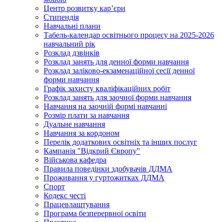
Центр розвитку кар’єри
Стипендія
Навчальні плани
Табель-календар освітнього процесу на 2025-2026
навчальний рік
Розклад дзвінків
Розклад занять для денної форми навчання
Розклад заліково-екзаменаційної сесії денної
форми навчання
Графік захисту кваліфікаційних робіт
Розклад занять для заочної форми навчання
Навчання на заочній формі навчанні
Розмір плати за навчання
Дуальне навчання
Навчання за кордоном
Перелік додаткових освітніх та інших послуг
Кампанія "Відкрий Європу"
Військова кафедра
Правила поведінки здобувачів ДДМА
Проживання у гуртожитках ДДМА
Спорт
Кодекс честі
Працевлаштування
Програма безперервної освіти