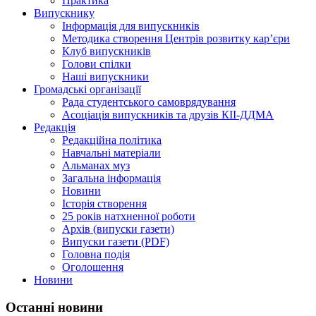
Практика
Випускнику
Інформація для випускників
Методика створення Центрів розвитку кар’єри
Клуб випускників
Голови спілки
Наші випускники
Громадські організації
Рада студентського самоврядування
Асоціація випускників та друзів КІІ-ДДМА
Редакція
Редакційна політика
Навчальні матеріали
Альманах муз
Загальна інформація
Новини
Історія створення
25 років натхненної роботи
Архів (випуски газети)
Випуски газети (PDF)
Головна подія
Оголошення
Новини
Останні новини