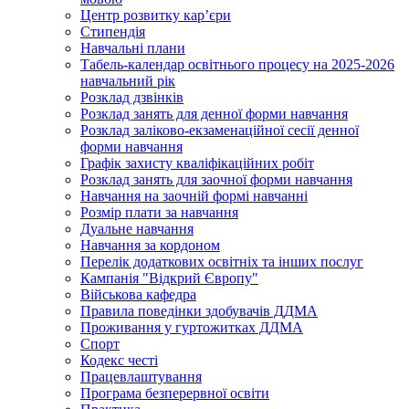
Центр розвитку кар’єри
Стипендія
Навчальні плани
Табель-календар освітнього процесу на 2025-2026
навчальний рік
Розклад дзвінків
Розклад занять для денної форми навчання
Розклад заліково-екзаменаційної сесії денної
форми навчання
Графік захисту кваліфікаційних робіт
Розклад занять для заочної форми навчання
Навчання на заочній формі навчанні
Розмір плати за навчання
Дуальне навчання
Навчання за кордоном
Перелік додаткових освітніх та інших послуг
Кампанія "Відкрий Європу"
Військова кафедра
Правила поведінки здобувачів ДДМА
Проживання у гуртожитках ДДМА
Спорт
Кодекс честі
Працевлаштування
Програма безперервної освіти