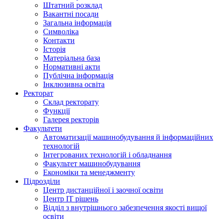
Штатний розклад
Вакантні посади
Загальна інформація
Символіка
Контакти
Історія
Матеріальна база
Нормативні акти
Публічна інформація
Інклюзивна освіта
Ректорат
Склад ректорату
Функції
Галерея ректорів
Факультети
Автоматизації машинобудування й інформаційних
технологій
Інтегрованих технологій і обладнання
Факультет машинобудування
Економіки та менеджменту
Підрозділи
Центр дистанційної і заочної освіти
Центр ІТ рішень
Відділ з внутрішнього забезпечення якості вищої
освіти