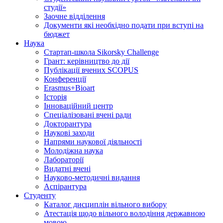
студії»
Заочне відділення
Документи які необхідно подати при вступі на
бюджет
Наука
Стартап-школа Sikorsky Challenge
Грант: керівництво до дії
Публікації вчених SCOPUS
Конференції
Erasmus+Bioart
Історія
Інноваційний центр
Спеціалізовані вчені ради
Докторантура
Наукові заходи
Напрями наукової діяльності
Молодіжна наука
Лабораторії
Видатні вчені
Науково-методичні видання
Аспірантура
Студенту
Каталог дисциплін вільного вибору
Атестація щодо вільного володіння державною
мовою