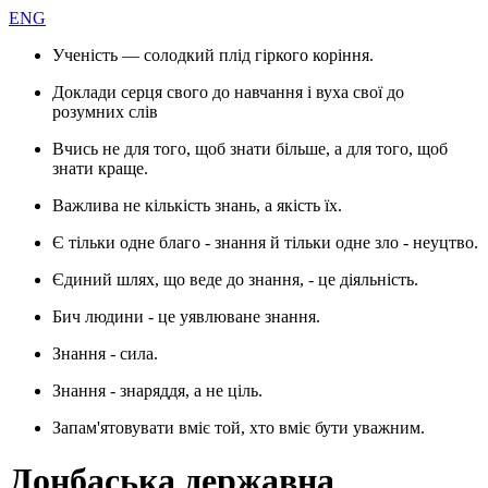
ENG
Ученість — солодкий плід гіркого коріння.
Доклади серця свого до навчання і вуха свої до
розумних слів
Вчись не для того, щоб знати більше, а для того, щоб
знати краще.
Важлива не кількість знань, а якість їх.
Є тільки одне благо - знання й тільки одне зло - неуцтво.
Єдиний шлях, що веде до знання, - це діяльність.
Бич людини - це уявлюване знання.
Знання - сила.
Знання - знаряддя, а не ціль.
Запам'ятовувати вміє той, хто вміє бути уважним.
Донбаська державна