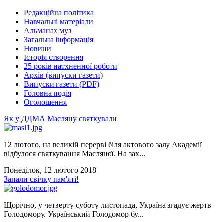
Редакційна політика
Навчальні матеріали
Альманах муз
Загальна інформація
Новини
Історія створення
25 років натхненної роботи
Архів (випуски газети)
Випуски газети (PDF)
Головна подія
Оголошення
Як у ДДМА Масляну святкували
12 лютого, на великій перерві біля актового залу Академії
відбулося святкування Масляної. На зах...
Понеділок, 12 лютого 2018
Запали свічку пам'яті!
Щорічно, у четверту суботу листопада, Україна згадує жертв
Голодомору. Український Голодомор бу...