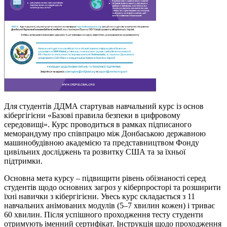
Для студентів ДДМА стартував навчальний курс із основ
кібергігієни «Базові правила безпеки в цифровому
середовищі». Курс проводиться в рамках підписаного
меморандуму про співпрацю між Донбаською державною
машинобудівною академією та представництвом Фонду
цивільних досліджень та розвитку США та за їхньої
підтримки.
Основна мета курсу – підвищити рівень обізнаності серед
студентів щодо основних загроз у кіберпросторі та розширити
їхні навички з кібергігієни. Увесь курс складається з 11
навчальних анімованих модулів (5–7 хвилин кожен) і триває
60 хвилин. Після успішного проходження тесту студенти
отримують іменний сертифікат. Інструкція щодо проходження