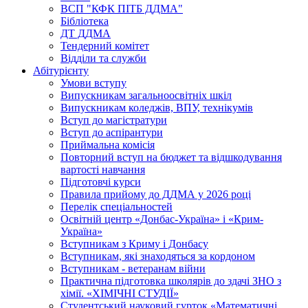
ВСП "КФК ПІТБ ДДМА"
Бібліотека
ДТ ДДМА
Тендерний комітет
Відділи та служби
Абітурієнту
Умови вступу
Випускникам загальноосвітніх шкіл
Випускникам коледжів, ВПУ, технікумів
Вступ до магістратури
Вступ до аспірантури
Приймальна комісія
Повторний вступ на бюджет та відшкодування
вартості навчання
Підготовчі курси
Правила прийому до ДДМА у 2026 році
Перелік спеціальностей
Освітній центр «Донбас-Україна» і «Крим-
Україна»
Вступникам з Криму і Донбасу
Вступникам, які знаходяться за кордоном
Вступникам - ветеранам війни
Практична підготовка школярів до здачі ЗНО з
хімії. «ХІМІЧНІ СТУДІЇ»
Студентський науковий гурток «Математичні