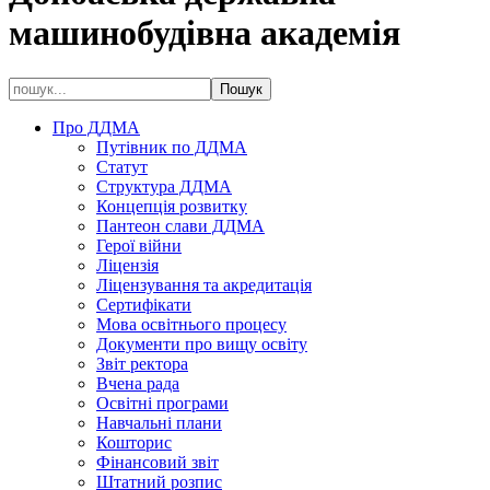
машинобудівна академія
Про ДДМА
Путівник по ДДМА
Статут
Структура ДДМА
Концепція розвитку
Пантеон слави ДДМА
Герої війни
Ліцензія
Ліцензування та акредитація
Сертифікати
Мова освітнього процесу
Документи про вищу освіту
Звіт ректора
Вчена рада
Освітні програми
Навчальні плани
Кошторис
Фінансовий звіт
Штатний розпис