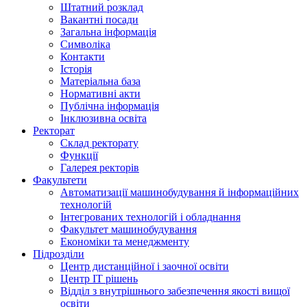
Штатний розклад
Вакантні посади
Загальна інформація
Символіка
Контакти
Історія
Матеріальна база
Нормативні акти
Публічна інформація
Інклюзивна освіта
Ректорат
Склад ректорату
Функції
Галерея ректорів
Факультети
Автоматизації машинобудування й інформаційних
технологій
Інтегрованих технологій і обладнання
Факультет машинобудування
Економіки та менеджменту
Підрозділи
Центр дистанційної і заочної освіти
Центр ІТ рішень
Відділ з внутрішнього забезпечення якості вищої
освіти