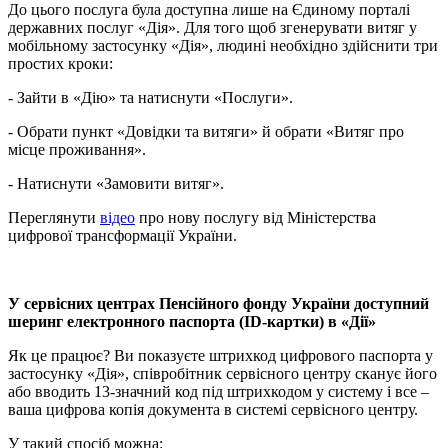
До цього послуга була доступна лише на Єдиному порталі
державних послуг «Дія». Для того щоб згенерувати витяг у
мобільному застосунку «Дія», людині необхідно здійснити три
простих кроки:
- Зайти в «Дію» та натиснути «Послуги».
- Обрати пункт «Довідки та витяги» й обрати «Витяг про
місце проживання».
- Натиснути «Замовити витяг».
Переглянути
відео
про нову послугу від Міністерства
цифрової трансформації України.
У сервісних центрах Пенсійного фонду України доступний
шеринг електронного паспорта (ID-картки) в «Дії»
Як це працює? Ви показуєте штрихкод цифрового паспорта у
застосунку «Дія», співробітник сервісного центру сканує його
або вводить 13-значний код під штрихкодом у систему і все –
ваша цифрова копія документа в системі сервісного центру.
У такий спосіб можна: