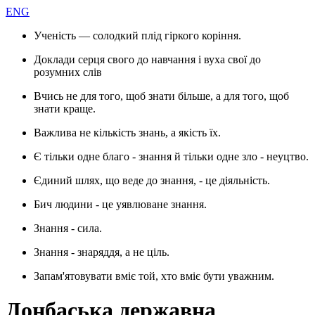
ENG
Ученість — солодкий плід гіркого коріння.
Доклади серця свого до навчання і вуха свої до
розумних слів
Вчись не для того, щоб знати більше, а для того, щоб
знати краще.
Важлива не кількість знань, а якість їх.
Є тільки одне благо - знання й тільки одне зло - неуцтво.
Єдиний шлях, що веде до знання, - це діяльність.
Бич людини - це уявлюване знання.
Знання - сила.
Знання - знаряддя, а не ціль.
Запам'ятовувати вміє той, хто вміє бути уважним.
Донбаська державна