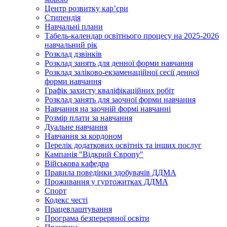
Центр розвитку кар’єри
Стипендія
Навчальні плани
Табель-календар освітнього процесу на 2025-2026
навчальний рік
Розклад дзвінків
Розклад занять для денної форми навчання
Розклад заліково-екзаменаційної сесії денної
форми навчання
Графік захисту кваліфікаційних робіт
Розклад занять для заочної форми навчання
Навчання на заочній формі навчанні
Розмір плати за навчання
Дуальне навчання
Навчання за кордоном
Перелік додаткових освітніх та інших послуг
Кампанія "Відкрий Європу"
Військова кафедра
Правила поведінки здобувачів ДДМА
Проживання у гуртожитках ДДМА
Спорт
Кодекс честі
Працевлаштування
Програма безперервної освіти