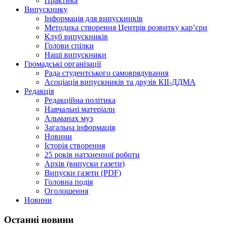
Практика
Випускнику
Інформація для випускників
Методика створення Центрів розвитку кар’єри
Клуб випускників
Голови спілки
Наші випускники
Громадські організації
Рада студентського самоврядування
Асоціація випускників та друзів КІІ-ДДМА
Редакція
Редакційна політика
Навчальні матеріали
Альманах муз
Загальна інформація
Новини
Історія створення
25 років натхненної роботи
Архів (випуски газети)
Випуски газети (PDF)
Головна подія
Оголошення
Новини
Останні новини