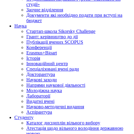
студії»
Заочне відділення
Документи які необхідно подати при вступі на
бюджет
Наука
Стартап-школа Sikorsky Challenge
Грант: керівництво до дії
Публікації вчених SCOPUS
Конференції
Erasmus+Bioart
Історія
Інноваційний центр
Спеціалізовані вчені ради
Докторантура
Наукові заходи
Напрями наукової діяльності
Молодіжна наука
Лабораторії
Видатні вчені
Науково-методичні видання
Аспірантура
Студенту
Каталог дисциплін вільного вибору
Атестація щодо вільного володіння державною
мовою