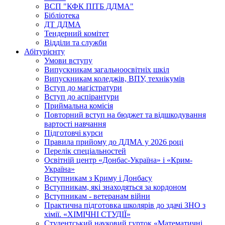
ВСП "КФК ПІТБ ДДМА"
Бібліотека
ДТ ДДМА
Тендерний комітет
Відділи та служби
Абітурієнту
Умови вступу
Випускникам загальноосвітніх шкіл
Випускникам коледжів, ВПУ, технікумів
Вступ до магістратури
Вступ до аспірантури
Приймальна комісія
Повторний вступ на бюджет та відшкодування
вартості навчання
Підготовчі курси
Правила прийому до ДДМА у 2026 році
Перелік спеціальностей
Освітній центр «Донбас-Україна» і «Крим-
Україна»
Вступникам з Криму і Донбасу
Вступникам, які знаходяться за кордоном
Вступникам - ветеранам війни
Практична підготовка школярів до здачі ЗНО з
хімії. «ХІМІЧНІ СТУДІЇ»
Студентський науковий гурток «Математичні