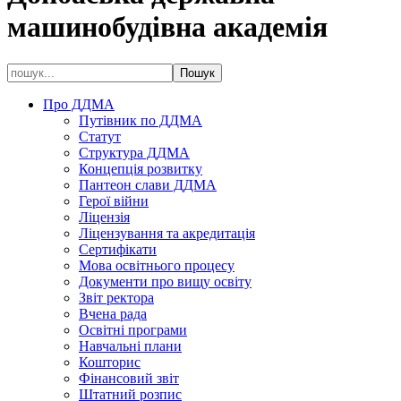
машинобудівна академія
Про ДДМА
Путівник по ДДМА
Статут
Структура ДДМА
Концепція розвитку
Пантеон слави ДДМА
Герої війни
Ліцензія
Ліцензування та акредитація
Сертифікати
Мова освітнього процесу
Документи про вищу освіту
Звіт ректора
Вчена рада
Освітні програми
Навчальні плани
Кошторис
Фінансовий звіт
Штатний розпис