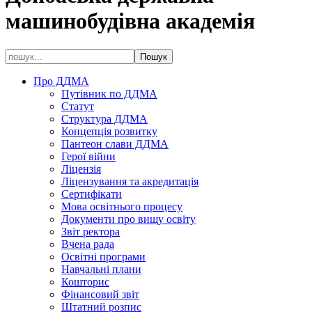
машинобудівна академія
Про ДДМА
Путівник по ДДМА
Статут
Структура ДДМА
Концепція розвитку
Пантеон слави ДДМА
Герої війни
Ліцензія
Ліцензування та акредитація
Сертифікати
Мова освітнього процесу
Документи про вищу освіту
Звіт ректора
Вчена рада
Освітні програми
Навчальні плани
Кошторис
Фінансовий звіт
Штатний розпис