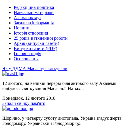
Редакційна політика
Навчальні матеріали
Альманах муз
Загальна інформація
Новини
Історія створення
25 років натхненної роботи
Архів (випуски газети)
Випуски газети (PDF)
Головна подія
Оголошення
Як у ДДМА Масляну святкували
12 лютого, на великій перерві біля актового залу Академії
відбулося святкування Масляної. На зах...
Понеділок, 12 лютого 2018
Запали свічку пам'яті!
Щорічно, у четверту суботу листопада, Україна згадує жертв
Голодомору. Український Голодомор бу...