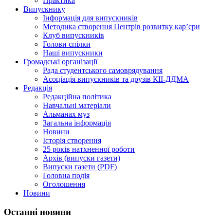
Практика
Випускнику
Інформація для випускників
Методика створення Центрів розвитку кар’єри
Клуб випускників
Голови спілки
Наші випускники
Громадські організації
Рада студентського самоврядування
Асоціація випускників та друзів КІІ-ДДМА
Редакція
Редакційна політика
Навчальні матеріали
Альманах муз
Загальна інформація
Новини
Історія створення
25 років натхненної роботи
Архів (випуски газети)
Випуски газети (PDF)
Головна подія
Оголошення
Новини
Останні новини