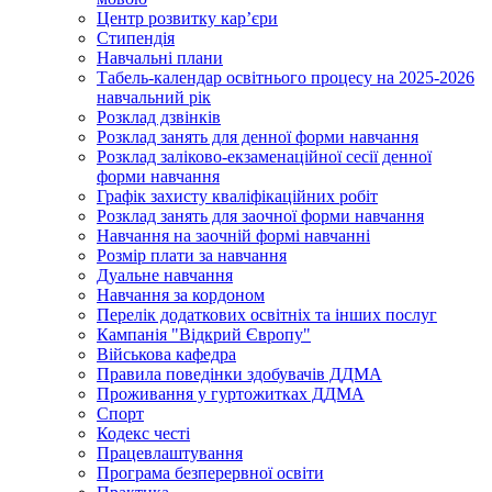
Центр розвитку кар’єри
Стипендія
Навчальні плани
Табель-календар освітнього процесу на 2025-2026
навчальний рік
Розклад дзвінків
Розклад занять для денної форми навчання
Розклад заліково-екзаменаційної сесії денної
форми навчання
Графік захисту кваліфікаційних робіт
Розклад занять для заочної форми навчання
Навчання на заочній формі навчанні
Розмір плати за навчання
Дуальне навчання
Навчання за кордоном
Перелік додаткових освітніх та інших послуг
Кампанія "Відкрий Європу"
Військова кафедра
Правила поведінки здобувачів ДДМА
Проживання у гуртожитках ДДМА
Спорт
Кодекс честі
Працевлаштування
Програма безперервної освіти