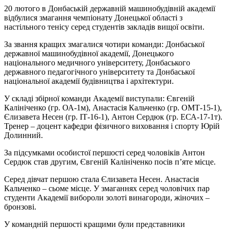
20 лютого в Донбаській державній машинобудівній академії
відбулися змагання чемпіонату Донецької області з
настільного тенісу серед студентів закладів вищої освіти.
За звання кращих змагалися чотири команди: Донбаської
державної машинобудівної академії, Донецького
національного медичного університету, Донбаського
державного педагогічного університету та Донбаської
національної академії будівництва і архітектури.
У складі збірної команди Академії виступали: Євгеній
Калініченко (гр. ОА-1м), Анастасія Кальченко (гр. ОМТ-15-1),
Єлизавета Несен (гр. ІТ-16-1), Антон Сердюк (гр. ЕСА-17-1т).
Тренер – доцент кафедри фізичного виховання і спорту Юрій
Долинний.
За підсумками особистої першості серед чоловіків Антон
Сердюк став другим, Євгеній Калініченко посів п’яте місце.
Серед дівчат першою стала Єлизавета Несен. Анастасія
Кальченко – сьоме місце. У змаганнях серед чоловічих пар
студенти Академії вибороли золоті винагороди, жіночих –
бронзові.
У командній першості кращими були представники