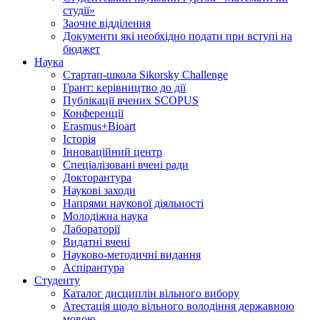
студії»
Заочне відділення
Документи які необхідно подати при вступі на
бюджет
Наука
Стартап-школа Sikorsky Challenge
Грант: керівництво до дії
Публікації вчених SCOPUS
Конференції
Erasmus+Bioart
Історія
Інноваційний центр
Спеціалізовані вчені ради
Докторантура
Наукові заходи
Напрями наукової діяльності
Молодіжна наука
Лабораторії
Видатні вчені
Науково-методичні видання
Аспірантура
Студенту
Каталог дисциплін вільного вибору
Атестація щодо вільного володіння державною
мовою