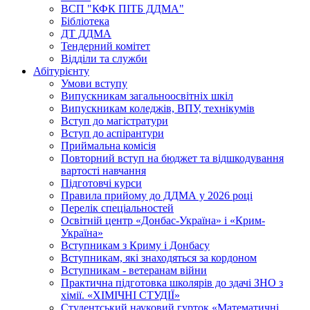
ВСП "КФК ПІТБ ДДМА"
Бібліотека
ДТ ДДМА
Тендерний комітет
Відділи та служби
Абітурієнту
Умови вступу
Випускникам загальноосвітніх шкіл
Випускникам коледжів, ВПУ, технікумів
Вступ до магістратури
Вступ до аспірантури
Приймальна комісія
Повторний вступ на бюджет та відшкодування
вартості навчання
Підготовчі курси
Правила прийому до ДДМА у 2026 році
Перелік спеціальностей
Освітній центр «Донбас-Україна» і «Крим-
Україна»
Вступникам з Криму і Донбасу
Вступникам, які знаходяться за кордоном
Вступникам - ветеранам війни
Практична підготовка школярів до здачі ЗНО з
хімії. «ХІМІЧНІ СТУДІЇ»
Студентський науковий гурток «Математичні