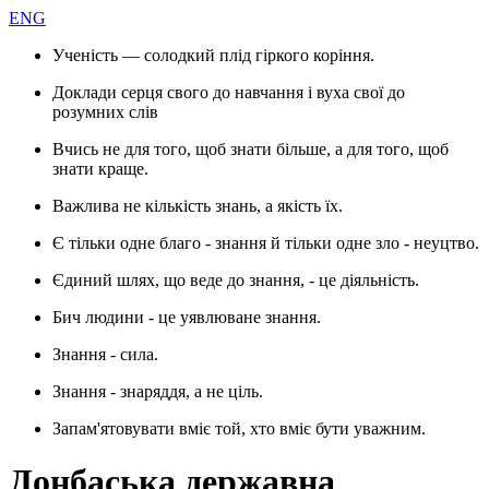
ENG
Ученість — солодкий плід гіркого коріння.
Доклади серця свого до навчання і вуха свої до
розумних слів
Вчись не для того, щоб знати більше, а для того, щоб
знати краще.
Важлива не кількість знань, а якість їх.
Є тільки одне благо - знання й тільки одне зло - неуцтво.
Єдиний шлях, що веде до знання, - це діяльність.
Бич людини - це уявлюване знання.
Знання - сила.
Знання - знаряддя, а не ціль.
Запам'ятовувати вміє той, хто вміє бути уважним.
Донбаська державна