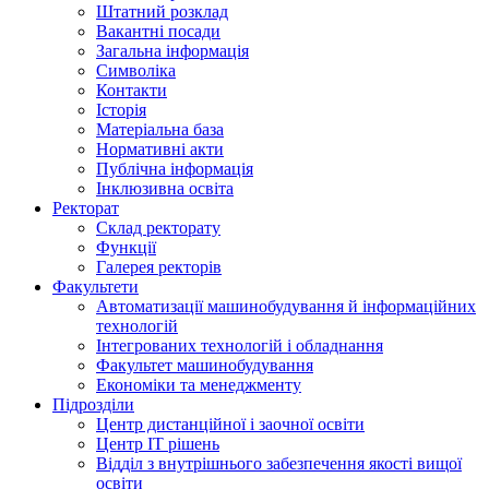
Штатний розклад
Вакантні посади
Загальна інформація
Символіка
Контакти
Історія
Матеріальна база
Нормативні акти
Публічна інформація
Інклюзивна освіта
Ректорат
Склад ректорату
Функції
Галерея ректорів
Факультети
Автоматизації машинобудування й інформаційних
технологій
Інтегрованих технологій і обладнання
Факультет машинобудування
Економіки та менеджменту
Підрозділи
Центр дистанційної і заочної освіти
Центр ІТ рішень
Відділ з внутрішнього забезпечення якості вищої
освіти