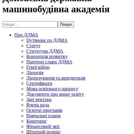
машинобудівна академія
Про ДДМА
Путівник по ДДМА
Статут
Структура ДДМА
Концепція розвитку
Пантеон слави ДДМА
Герої війни
Ліцензія
Ліцензування та акредитація
Сертифікати
Мова освітнього процесу
Документи про вищу освіту
Звіт ректора
Вчена рада
Освітні програми
Навчальні плани
Кошторис
Фінансовий звіт
Штатний розпис