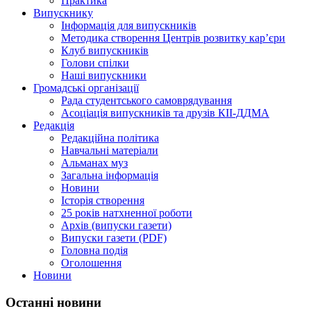
Практика
Випускнику
Інформація для випускників
Методика створення Центрів розвитку кар’єри
Клуб випускників
Голови спілки
Наші випускники
Громадські організації
Рада студентського самоврядування
Асоціація випускників та друзів КІІ-ДДМА
Редакція
Редакційна політика
Навчальні матеріали
Альманах муз
Загальна інформація
Новини
Історія створення
25 років натхненної роботи
Архів (випуски газети)
Випуски газети (PDF)
Головна подія
Оголошення
Новини
Останні новини