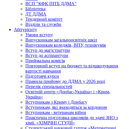
ВСП "КФК ПІТБ ДДМА"
Бібліотека
ДТ ДДМА
Тендерний комітет
Відділи та служби
Абітурієнту
Умови вступу
Випускникам загальноосвітніх шкіл
Випускникам коледжів, ВПУ, технікумів
Вступ до магістратури
Вступ до аспірантури
Приймальна комісія
Повторний вступ на бюджет та відшкодування
вартості навчання
Підготовчі курси
Правила прийому до ДДМА у 2026 році
Перелік спеціальностей
Освітній центр «Донбас-Україна» і «Крим-
Україна»
Вступникам з Криму і Донбасу
Вступникам, які знаходяться за кордоном
Вступникам - ветеранам війни
Практична підготовка школярів до здачі ЗНО з
хімії. «ХІМІЧНІ СТУДІЇ»
Студентський науковий гурток «Математичні