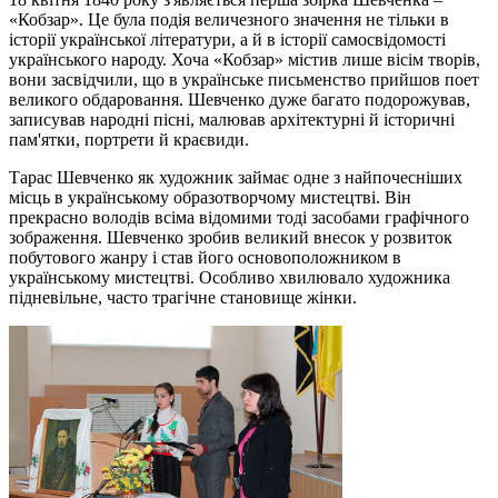
«Кобзар». Це була подія величезного значення не тільки в
історії української літератури, а й в історії самосвідомості
українського народу. Хоча «Кобзар» містив лише вісім творів,
вони засвідчили, що в українське письменство прийшов поет
великого обдаровання. Шевченко дуже багато подорожував,
записував народні пісні, малював архітектурні й історичні
пам'ятки, портрети й краєвиди.
Тарас Шевченко як художник займає одне з найпочесніших
місць в українському образотворчому мистецтві. Він
прекрасно володів всіма відомими тоді засобами графічного
зображення. Шевченко зробив великий внесок у розвиток
побутового жанру і став його основоположником в
українському мистецтві. Особливо хвилювало художника
підневільне, часто трагічне становище жінки.