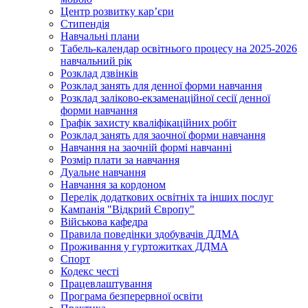
Центр розвитку кар’єри
Стипендія
Навчальні плани
Табель-календар освітнього процесу на 2025-2026
навчальний рік
Розклад дзвінків
Розклад занять для денної форми навчання
Розклад заліково-екзаменаційної сесії денної
форми навчання
Графік захисту кваліфікаційних робіт
Розклад занять для заочної форми навчання
Навчання на заочній формі навчанні
Розмір плати за навчання
Дуальне навчання
Навчання за кордоном
Перелік додаткових освітніх та інших послуг
Кампанія "Відкрий Європу"
Військова кафедра
Правила поведінки здобувачів ДДМА
Проживання у гуртожитках ДДМА
Спорт
Кодекс честі
Працевлаштування
Програма безперервної освіти