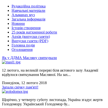
Редакційна політика
Навчальні матеріали
Альманах муз
Загальна інформація
Новини
Історія створення
25 років натхненної роботи
Архів (випуски газети)
Випуски газети (PDF)
Головна подія
Оголошення
Як у ДДМА Масляну святкували
12 лютого, на великій перерві біля актового залу Академії
відбулося святкування Масляної. На зах...
Понеділок, 12 лютого 2018
Запали свічку пам'яті!
Щорічно, у четверту суботу листопада, Україна згадує жертв
Голодомору. Український Голодомор бу...