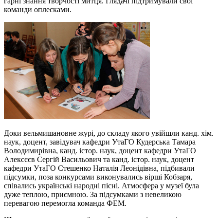
гарні знання творчості митця. Глядачі підтримували свої
команди оплесками.
Доки вельмишановне журі, до складу якого увійшли канд. хім.
наук, доцент, завідувач кафедри УтаГО Кудерська Тамара
Володимирівна, канд. істор. наук, доцент кафедри УтаГО
Алексєєв Сергій Васильович та канд. істор. наук, доцент
кафедри УтаГО Стешенко Наталія Леонідівна, підбивали
підсумки, поза конкурсами виконувались вірші Кобзаря,
співались українські народні пісні. Атмосфера у музеї була
дуже теплою, приємною. За підсумками з невеликою
перевагою перемогла команда ФЕМ.