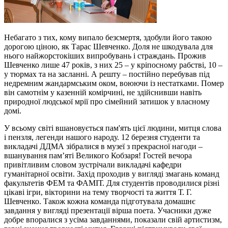
Небагато з тих, кому випало безсмертя, здобули його такою
дорогою ціною, як Тарас Шевченко. Доля не шкодувала для
нього найжорстокіших випробувань і страждань. Прожив
Шевченко лише 47 років, з них 25 – у кріпосному рабстві, 10 –
у тюрмах та на засланні. А решту – постійно перебував під
недремним жандармським оком, воюючи із нестатками. Помер
він самотнім у казенній комірчині, не здійснивши навіть
природної людської мрії про сімейний затишок у власному
домі.
У всьому світі вшановується пам'ять цієї людини, митця слова
і пензля, легенди нашого народу. 12 березня студенти та
викладачі ДДМА зібралися в музеї з прекрасної нагоди –
вшанування пам’яті Великого Кобзаря! Гостей вечора
привітливим словом зустрічали викладачі кафедри
гуманітарної освіти. Захід проходив у вигляді змагань команд
факультетів ФЕМ та ФАМІТ. Для студентів проводилися різні
цікаві ігри, вікторини на тему творчості та життя Т. Г.
Шевченко. Також кожна команда підготувала домашнє
завдання у вигляді презентації вірша поета. Учасники дуже
добре впоралися з усіма завданнями, показали свій артистизм,