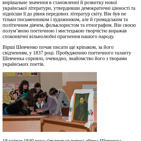
вирішальне значення в становленні й розвитку нової
української літератури, утвердивши демократичні цінності та
піднісши її до рівня передових літератур світу. Він був не
тільки письменником і художником, але й громадським та
політичним діячем, фольклористом та етнографом. Він своєю
полум’яною поетичною і мистецькою творчістю виражав
споконвічні вільнолюбні прагнення нашого народу.
Вірші Шевченко почав писати ще кріпаком, за його
свідченням, у 1837 році. Пробудженню поетичного таланту
Шевченка сприяло, очевидно, знайомство його з творами
українських поетів.
18 квітня 1840 року з'являється перша збірка Шевченка –