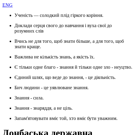
ENG
Ученість — солодкий плід гіркого коріння.
Доклади серця свого до навчання і вуха свої до
розумних слів
Вчись не для того, щоб знати більше, а для того, щоб
знати краще.
Важлива не кількість знань, а якість їх.
Є тільки одне благо - знання й тільки одне зло - неуцтво.
Єдиний шлях, що веде до знання, - це діяльність.
Бич людини - це уявлюване знання.
Знання - сила.
Знання - знаряддя, а не ціль.
Запам'ятовувати вміє той, хто вміє бути уважним.
Донбаська державна