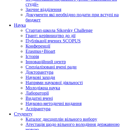
студії»
Заочне відділення
Документи які необхідно подати при вступі на
бюджет
Наука
Стартап-школа Sikorsky Challenge
Грант: керівництво до дії
Публікації вчених SCOPUS
Конференції
Erasmus+Bioart
Історія
Інноваційний центр
Спеціалізовані вчені ради
Докторантура
Наукові заходи
Напрями наукової діяльності
Молодіжна наука
Лабораторії
Видатні вчені
Науково-методичні видання
Аспірантура
Студенту
Каталог дисциплін вільного вибору
Атестація щодо вільного володіння державною
мовою