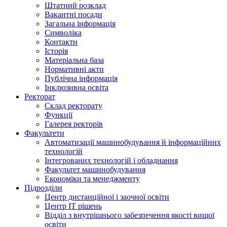
Штатний розклад
Вакантні посади
Загальна інформація
Символіка
Контакти
Історія
Матеріальна база
Нормативні акти
Публічна інформація
Інклюзивна освіта
Ректорат
Склад ректорату
Функції
Галерея ректорів
Факультети
Автоматизації машинобудування й інформаційних
технологій
Інтегрованих технологій і обладнання
Факультет машинобудування
Економіки та менеджменту
Підрозділи
Центр дистанційної і заочної освіти
Центр ІТ рішень
Відділ з внутрішнього забезпечення якості вищої
освіти