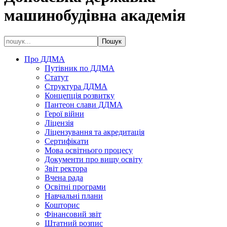
машинобудівна академія
Про ДДМА
Путівник по ДДМА
Статут
Структура ДДМА
Концепція розвитку
Пантеон слави ДДМА
Герої війни
Ліцензія
Ліцензування та акредитація
Сертифікати
Мова освітнього процесу
Документи про вищу освіту
Звіт ректора
Вчена рада
Освітні програми
Навчальні плани
Кошторис
Фінансовий звіт
Штатний розпис