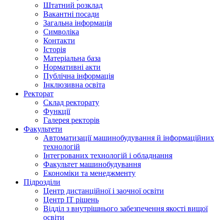
Штатний розклад
Вакантні посади
Загальна інформація
Символіка
Контакти
Історія
Матеріальна база
Нормативні акти
Публічна інформація
Інклюзивна освіта
Ректорат
Склад ректорату
Функції
Галерея ректорів
Факультети
Автоматизації машинобудування й інформаційних
технологій
Інтегрованих технологій і обладнання
Факультет машинобудування
Економіки та менеджменту
Підрозділи
Центр дистанційної і заочної освіти
Центр ІТ рішень
Відділ з внутрішнього забезпечення якості вищої
освіти