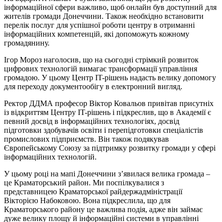
інформаційної сфери важливо, щоб онлайн був доступний для
жителів громади Донеччини. Також необхідно встановити
перелік послуг для успішної роботи центру в отриманні
інформаційних компетенцій, які допоможуть кожному
громадянину.
Ігор Мороз наголосив, що на сьогодні стрімкий розвиток
цифрових технологій вимагає трансформації управління
громадою. У цьому Центр IT-рішень надасть велику допомогу
для переходу документообігу в електронний вигляд.
Ректор ДДМА професор Віктор Ковальов привітав присутніх
із відкриттям Центру IT-рішень і підкреслив, що в Академії є
певний досвід в інформаційних технологіях, досвід
підготовки здобувачів освіти і перепідготовки спеціалістів
промислових підприємств. Він також подякував
Європейському Союзу за підтримку розвитку громади у сфері
інформаційних технологій.
У цьому році на мапі Донеччини з’явилася велика громада –
це Краматорський район. Ми поспілкувалися з
представницею Краматорської райдержадміністрації
Вікторією Набоковою. Вона підкреслила, що для
Краматорського району це важлива подія, адже він займає
дуже велику площу й інформаційні системи в управлінні