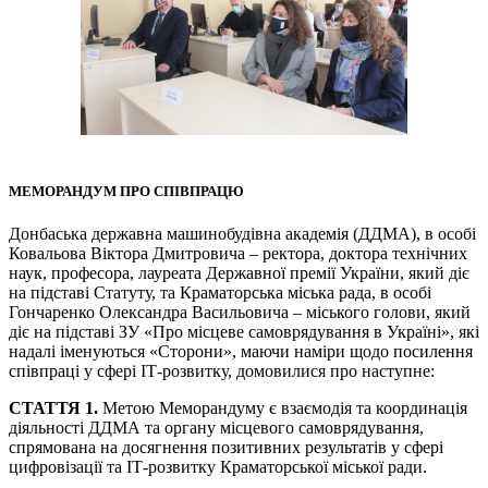
МЕМОРАНДУМ ПРО СПІВПРАЦЮ
Донбаська державна машинобудівна академія (ДДМА), в особі
Ковальова Віктора Дмитровича – ректора, доктора технічних
наук, професора, лауреата Державної премії України, який діє
на підставі Статуту, та Краматорська міська рада, в особі
Гончаренко Олександра Васильовича – міського голови, який
діє на підставі ЗУ «Про місцеве самоврядування в Україні», які
надалі іменуються «Сторони», маючи наміри щодо посилення
співпраці у сфері ІТ-розвитку, домовилися про наступне:
СТАТТЯ 1.
Метою Меморандуму є взаємодія та координація
діяльності ДДМА та органу місцевого самоврядування,
спрямована на досягнення позитивних результатів у сфері
цифровізації та ІТ-розвитку Краматорської міської ради.