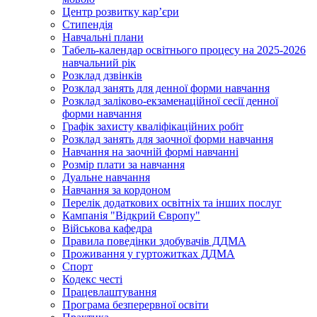
Центр розвитку кар’єри
Стипендія
Навчальні плани
Табель-календар освітнього процесу на 2025-2026
навчальний рік
Розклад дзвінків
Розклад занять для денної форми навчання
Розклад заліково-екзаменаційної сесії денної
форми навчання
Графік захисту кваліфікаційних робіт
Розклад занять для заочної форми навчання
Навчання на заочній формі навчанні
Розмір плати за навчання
Дуальне навчання
Навчання за кордоном
Перелік додаткових освітніх та інших послуг
Кампанія "Відкрий Європу"
Військова кафедра
Правила поведінки здобувачів ДДМА
Проживання у гуртожитках ДДМА
Спорт
Кодекс честі
Працевлаштування
Програма безперервної освіти