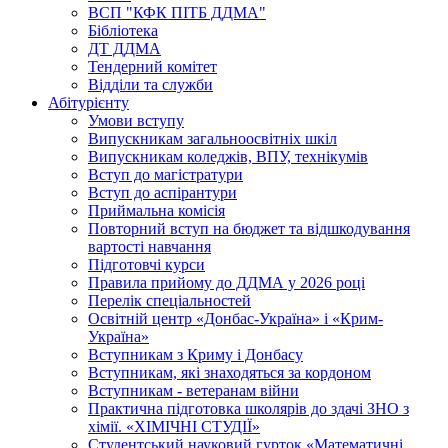
ВСП "КФК ПІТБ ДДМА"
Бібліотека
ДТ ДДМА
Тендерний комітет
Відділи та служби
Абітурієнту
Умови вступу
Випускникам загальноосвітніх шкіл
Випускникам коледжів, ВПУ, технікумів
Вступ до магістратури
Вступ до аспірантури
Приймальна комісія
Повторний вступ на бюджет та відшкодування
вартості навчання
Підготовчі курси
Правила прийому до ДДМА у 2026 році
Перелік спеціальностей
Освітній центр «Донбас-Україна» і «Крим-
Україна»
Вступникам з Криму і Донбасу
Вступникам, які знаходяться за кордоном
Вступникам - ветеранам війни
Практична підготовка школярів до здачі ЗНО з
хімії. «ХІМІЧНІ СТУДІЇ»
Студентський науковий гурток «Математичні