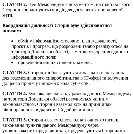
СТАТТЯ 2.
Цей Меморандум є документом, на підставі якого
Сторони координують свої дії для досягнення поставленої
мети.
Координація діяльності Сторін буде здійснюватися
шляхом:
обміну інформацією стосовно планів діяльності,
проєктів і програм, що розроблені та/або реалізуються на
території Донецької області, із метою утворення єдиного
інформаційного поля;
проведення інших спільних заходів.
СТАТТЯ 3.
Сторони зобов'язуються докладати всіх зусиль
для взаємовигідного співробітництва в ІТ-сфері та залучення
до цього процесу широкого кола суб'єктів.
СТАТТЯ 4.
Будь-яка діяльність у рамках даного Меморандуму
на території Донецької області регулюється чинним
законодавством. Сторони взаємодіють на принципах
рівноправності, відкритості й доброчинності.
СТАТТЯ 5.
Сторони взаємодіють одна з одною з питань
виконання пунктів даного Меморандуму через
уповноважених представників, що делегуються Сторонами