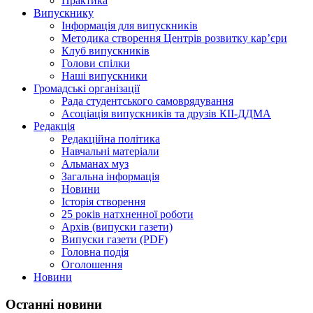
Практика
Випускнику
Інформація для випускників
Методика створення Центрів розвитку кар’єри
Клуб випускників
Голови спілки
Наші випускники
Громадські організації
Рада студентського самоврядування
Асоціація випускників та друзів КІІ-ДДМА
Редакція
Редакційна політика
Навчальні матеріали
Альманах муз
Загальна інформація
Новини
Історія створення
25 років натхненної роботи
Архів (випуски газети)
Випуски газети (PDF)
Головна подія
Оголошення
Новини
Останні новини