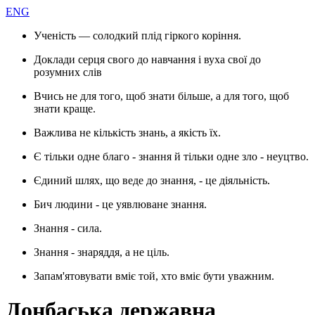
ENG
Ученість — солодкий плід гіркого коріння.
Доклади серця свого до навчання і вуха свої до
розумних слів
Вчись не для того, щоб знати більше, а для того, щоб
знати краще.
Важлива не кількість знань, а якість їх.
Є тільки одне благо - знання й тільки одне зло - неуцтво.
Єдиний шлях, що веде до знання, - це діяльність.
Бич людини - це уявлюване знання.
Знання - сила.
Знання - знаряддя, а не ціль.
Запам'ятовувати вміє той, хто вміє бути уважним.
Донбаська державна