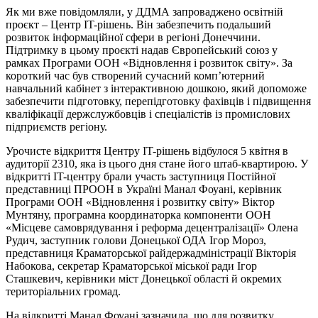
Як ми вже повідомляли, у ДДМА запроваджено освітній
проєкт – Центр IT-рішень. Він забезпечить подальший
розвиток інформаційної сфери в регіоні Донеччини.
Підтримку в цьому проєкті надав Європейський союз у
рамках Програми ООН «Відновлення і розвиток світу». За
короткий час був створений сучасний комп’ютерний
навчальний кабінет з інтерактивною дошкою, який допоможе
забезпечити підготовку, перепідготовку фахівців і підвищення
кваліфікації держслужбовців і спеціалістів із промислових
підприємств регіону.
Урочисте відкриття Центру IT-рішень відбулося 5 квітня в
аудиторії 2310, яка із цього дня стане його штаб-квартирою. У
відкритті IT-центру брали участь заступниця Постійної
представниці ПРООН в Україні Манал Фоуані, керівник
Програми ООН «Відновлення і розвитку світу» Віктор
Мунтяну, програмна координаторка компоненти ООН
«Місцеве самоврядування і реформа децентралізації» Олена
Рудич, заступник голови Донецької ОДА Ігор Мороз,
представниця Краматорської райдержадміністрації Вікторія
Набокова, секретар Краматорської міської ради Ігор
Сташкевич, керівники міст Донецької області й окремих
територіальних громад.
На відкритті Манал Фоуані зазначила, що для розвитку