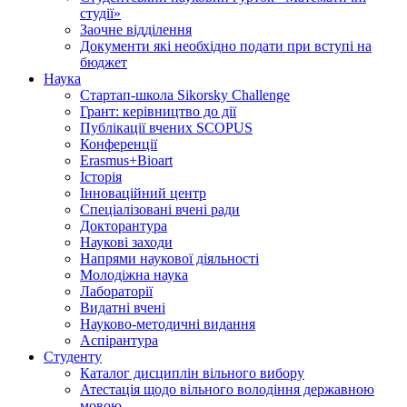
студії»
Заочне відділення
Документи які необхідно подати при вступі на
бюджет
Наука
Стартап-школа Sikorsky Challenge
Грант: керівництво до дії
Публікації вчених SCOPUS
Конференції
Erasmus+Bioart
Історія
Інноваційний центр
Спеціалізовані вчені ради
Докторантура
Наукові заходи
Напрями наукової діяльності
Молодіжна наука
Лабораторії
Видатні вчені
Науково-методичні видання
Аспірантура
Студенту
Каталог дисциплін вільного вибору
Атестація щодо вільного володіння державною
мовою