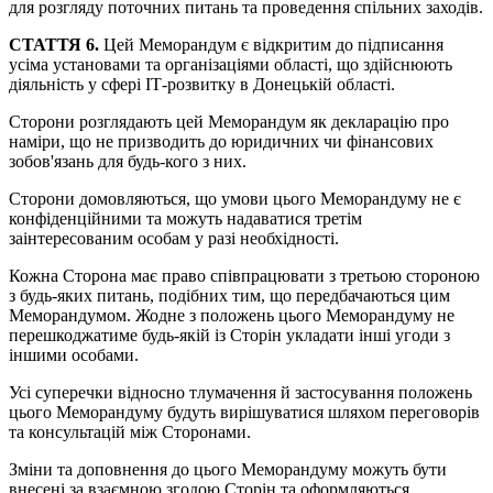
для розгляду поточних питань та проведення спільних заходів.
СТАТТЯ 6.
Цей Меморандум є відкритим до підписання
усіма установами та організаціями області, що здійснюють
діяльність у сфері ІТ-розвитку в Донецькій області.
Сторони розглядають цей Меморандум як декларацію про
наміри, що не призводить до юридичних чи фінансових
зобов'язань для будь-кого з них.
Сторони домовляються, що умови цього Меморандуму не є
конфіденційними та можуть надаватися третім
заінтересованим особам у разі необхідності.
Кожна Сторона має право співпрацювати з третьою стороною
з будь-яких питань, подібних тим, що передбачаються цим
Меморандумом. Жодне з положень цього Меморандуму не
перешкоджатиме будь-якій із Сторін укладати інші угоди з
іншими особами.
Усі суперечки відносно тлумачення й застосування положень
цього Меморандуму будуть вирішуватися шляхом переговорів
та консультацій між Сторонами.
Зміни та доповнення до цього Меморандуму можуть бути
внесені за взаємною згодою Сторін та оформляються