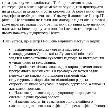
громадами дуже знадобляться. Та й проведення нарад,
конференцій в онлайн-режимі більш зручне, ніж приїжджати
на ці заходи за десятки й сотні кілометрів. А керуванню через
смартфони необхідно вчитися. У цьому й допоможе Центр IT-
рішень. Це важливо не тільки для молоді, а й для літніх людей,
адже набагато краще побутові питання, питання комунальних
платежів та інше вирішувати онлайн і не стояти в чергах. І
цьому навчать у відкритому Центрі.
Планується, що Центр IT-рішень вирішить наступні задачі:
Зміцнення потенціалу органів місцевого
самоврядування Донецької та Луганської областей
завдяки використанню сучасних підходів та інструментів
е-управління та врядування.
Розробка технічних завдань для впровадження нового
програмного забезпечення в громадах областей задля
переходу до виключно цифрової взаємодії між
структурними підрозділами відповідної ради та
старостинськими округами, владою, державою, а також із
жителями громади.
Надання допомоги щодо супроводу е-програм та
систем на рівні громад області.
Надання послуг інтерактивного дистанційного
навчання, підвищення кваліфікації, перекваліфікації тощо.