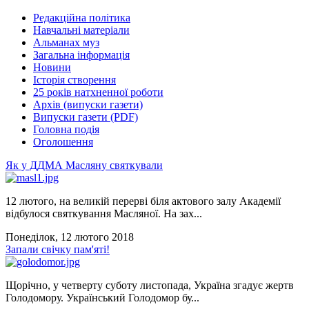
Редакційна політика
Навчальні матеріали
Альманах муз
Загальна інформація
Новини
Історія створення
25 років натхненної роботи
Архів (випуски газети)
Випуски газети (PDF)
Головна подія
Оголошення
Як у ДДМА Масляну святкували
12 лютого, на великій перерві біля актового залу Академії
відбулося святкування Масляної. На зах...
Понеділок, 12 лютого 2018
Запали свічку пам'яті!
Щорічно, у четверту суботу листопада, Україна згадує жертв
Голодомору. Український Голодомор бу...