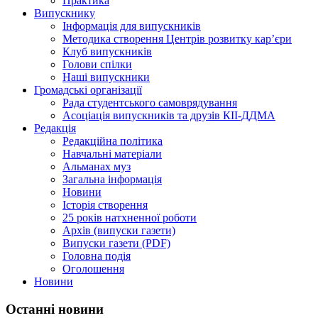
Практика
Випускнику
Інформація для випускників
Методика створення Центрів розвитку кар’єри
Клуб випускників
Голови спілки
Наші випускники
Громадські організації
Рада студентського самоврядування
Асоціація випускників та друзів КІІ-ДДМА
Редакція
Редакційна політика
Навчальні матеріали
Альманах муз
Загальна інформація
Новини
Історія створення
25 років натхненної роботи
Архів (випуски газети)
Випуски газети (PDF)
Головна подія
Оголошення
Новини
Останні новини