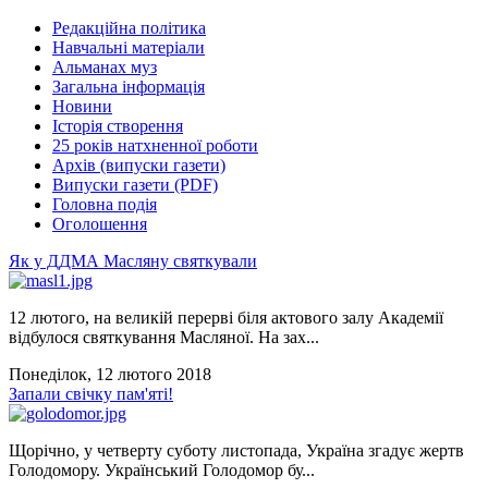
Редакційна політика
Навчальні матеріали
Альманах муз
Загальна інформація
Новини
Історія створення
25 років натхненної роботи
Архів (випуски газети)
Випуски газети (PDF)
Головна подія
Оголошення
Як у ДДМА Масляну святкували
12 лютого, на великій перерві біля актового залу Академії
відбулося святкування Масляної. На зах...
Понеділок, 12 лютого 2018
Запали свічку пам'яті!
Щорічно, у четверту суботу листопада, Україна згадує жертв
Голодомору. Український Голодомор бу...