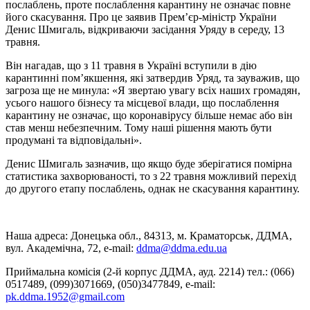
послаблень, проте послаблення карантину не означає повне
його скасування. Про це заявив Прем’єр-міністр України
Денис Шмигаль, відкриваючи засідання Уряду в середу, 13
травня.
Він нагадав, що з 11 травня в Україні вступили в дію
карантинні пом’якшення, які затвердив Уряд, та зауважив, що
загроза ще не минула: «Я звертаю увагу всіх наших громадян,
усього нашого бізнесу та місцевої влади, що послаблення
карантину не означає, що коронавірусу більше немає або він
став менш небезпечним. Тому наші рішення мають бути
продумані та відповідальні».
Денис Шмигаль зазначив, що якщо буде зберігатися помірна
статистика захворюваності, то з 22 травня можливий перехід
до другого етапу послаблень, однак не скасування карантину.
Наша адреса: Донецька обл., 84313, м. Краматорськ, ДДМА,
вул. Академічна, 72, е-mail:
ddma@ddma.edu.ua
Приймальна комісія (2-й корпус ДДМА, ауд. 2214) тел.: (066)
0517489, (099)3071669, (050)3477849, e-mail:
pk.ddma.1952@gmail.com