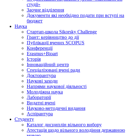
студії»
Заочне відділення
Документи які необхідно подати при вступі на
бюджет
Наука
Стартап-школа Sikorsky Challenge
Грант: керівництво до дії
Публікації вчених SCOPUS
Конференції
Erasmus+Bioart
Історія
Інноваційний центр
Спеціалізовані вчені ради
Докторантура
Наукові заходи
Напрями наукової діяльності
Молодіжна наука
Лабораторії
Видатні вчені
Науково-методичні видання
Аспірантура
Студенту
Каталог дисциплін вільного вибору
Атестація щодо вільного володіння державною
мовою