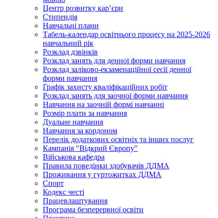
Центр розвитку кар’єри
Стипендія
Навчальні плани
Табель-календар освітнього процесу на 2025-2026
навчальний рік
Розклад дзвінків
Розклад занять для денної форми навчання
Розклад заліково-екзаменаційної сесії денної
форми навчання
Графік захисту кваліфікаційних робіт
Розклад занять для заочної форми навчання
Навчання на заочній формі навчанні
Розмір плати за навчання
Дуальне навчання
Навчання за кордоном
Перелік додаткових освітніх та інших послуг
Кампанія "Відкрий Європу"
Військова кафедра
Правила поведінки здобувачів ДДМА
Проживання у гуртожитках ДДМА
Спорт
Кодекс честі
Працевлаштування
Програма безперервної освіти