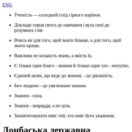
ENG
Ученість — солодкий плід гіркого коріння.
Доклади серця свого до навчання і вуха свої до
розумних слів
Вчись не для того, щоб знати більше, а для того, щоб
знати краще.
Важлива не кількість знань, а якість їх.
Є тільки одне благо - знання й тільки одне зло - неуцтво.
Єдиний шлях, що веде до знання, - це діяльність.
Бич людини - це уявлюване знання.
Знання - сила.
Знання - знаряддя, а не ціль.
Запам'ятовувати вміє той, хто вміє бути уважним.
Донбаська державна