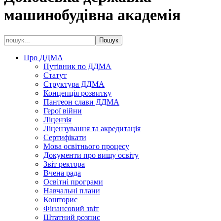
машинобудівна академія
Про ДДМА
Путівник по ДДМА
Статут
Структура ДДМА
Концепція розвитку
Пантеон слави ДДМА
Герої війни
Ліцензія
Ліцензування та акредитація
Сертифікати
Мова освітнього процесу
Документи про вищу освіту
Звіт ректора
Вчена рада
Освітні програми
Навчальні плани
Кошторис
Фінансовий звіт
Штатний розпис