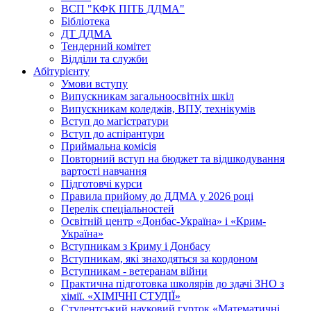
ВСП "КФК ПІТБ ДДМА"
Бібліотека
ДТ ДДМА
Тендерний комітет
Відділи та служби
Абітурієнту
Умови вступу
Випускникам загальноосвітніх шкіл
Випускникам коледжів, ВПУ, технікумів
Вступ до магістратури
Вступ до аспірантури
Приймальна комісія
Повторний вступ на бюджет та відшкодування
вартості навчання
Підготовчі курси
Правила прийому до ДДМА у 2026 році
Перелік спеціальностей
Освітній центр «Донбас-Україна» і «Крим-
Україна»
Вступникам з Криму і Донбасу
Вступникам, які знаходяться за кордоном
Вступникам - ветеранам війни
Практична підготовка школярів до здачі ЗНО з
хімії. «ХІМІЧНІ СТУДІЇ»
Студентський науковий гурток «Математичні