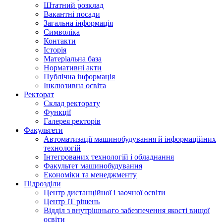
Штатний розклад
Вакантні посади
Загальна інформація
Символіка
Контакти
Історія
Матеріальна база
Нормативні акти
Публічна інформація
Інклюзивна освіта
Ректорат
Склад ректорату
Функції
Галерея ректорів
Факультети
Автоматизації машинобудування й інформаційних
технологій
Інтегрованих технологій і обладнання
Факультет машинобудування
Економіки та менеджменту
Підрозділи
Центр дистанційної і заочної освіти
Центр ІТ рішень
Відділ з внутрішнього забезпечення якості вищої
освіти