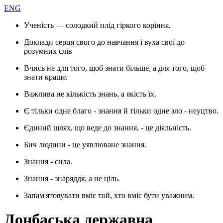
ENG
Ученість — солодкий плід гіркого коріння.
Доклади серця свого до навчання і вуха свої до
розумних слів
Вчись не для того, щоб знати більше, а для того, щоб
знати краще.
Важлива не кількість знань, а якість їх.
Є тільки одне благо - знання й тільки одне зло - неуцтво.
Єдиний шлях, що веде до знання, - це діяльність.
Бич людини - це уявлюване знання.
Знання - сила.
Знання - знаряддя, а не ціль.
Запам'ятовувати вміє той, хто вміє бути уважним.
Донбаська державна