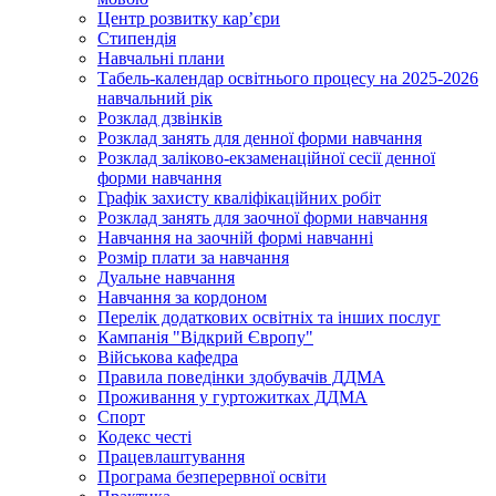
Центр розвитку кар’єри
Стипендія
Навчальні плани
Табель-календар освітнього процесу на 2025-2026
навчальний рік
Розклад дзвінків
Розклад занять для денної форми навчання
Розклад заліково-екзаменаційної сесії денної
форми навчання
Графік захисту кваліфікаційних робіт
Розклад занять для заочної форми навчання
Навчання на заочній формі навчанні
Розмір плати за навчання
Дуальне навчання
Навчання за кордоном
Перелік додаткових освітніх та інших послуг
Кампанія "Відкрий Європу"
Військова кафедра
Правила поведінки здобувачів ДДМА
Проживання у гуртожитках ДДМА
Спорт
Кодекс честі
Працевлаштування
Програма безперервної освіти