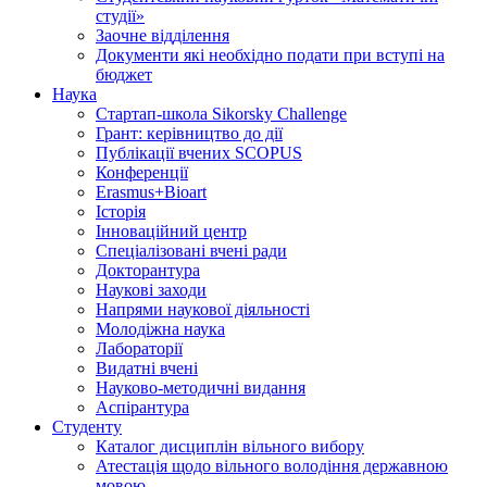
студії»
Заочне відділення
Документи які необхідно подати при вступі на
бюджет
Наука
Стартап-школа Sikorsky Challenge
Грант: керівництво до дії
Публікації вчених SCOPUS
Конференції
Erasmus+Bioart
Історія
Інноваційний центр
Спеціалізовані вчені ради
Докторантура
Наукові заходи
Напрями наукової діяльності
Молодіжна наука
Лабораторії
Видатні вчені
Науково-методичні видання
Аспірантура
Студенту
Каталог дисциплін вільного вибору
Атестація щодо вільного володіння державною
мовою