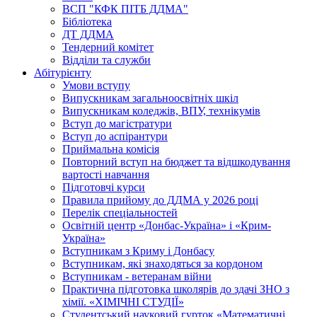
ВСП "КФК ПІТБ ДДМА"
Бібліотека
ДТ ДДМА
Тендерний комітет
Відділи та служби
Абітурієнту
Умови вступу
Випускникам загальноосвітніх шкіл
Випускникам коледжів, ВПУ, технікумів
Вступ до магістратури
Вступ до аспірантури
Приймальна комісія
Повторний вступ на бюджет та відшкодування
вартості навчання
Підготовчі курси
Правила прийому до ДДМА у 2026 році
Перелік спеціальностей
Освітній центр «Донбас-Україна» і «Крим-
Україна»
Вступникам з Криму і Донбасу
Вступникам, які знаходяться за кордоном
Вступникам - ветеранам війни
Практична підготовка школярів до здачі ЗНО з
хімії. «ХІМІЧНІ СТУДІЇ»
Студентський науковий гурток «Математичні