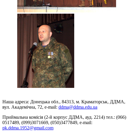
Наша адреса: Донецька обл., 84313, м. Краматорськ, ДДМА,
вул. Академічна, 72, е-mail:
ddma@ddma.edu.ua
Приймальна комісія (2-й корпус ДДМА, ауд. 2214) тел.: (066)
0517489, (099)3071669, (050)3477849, e-mail:
pk.ddma.1952@gmail.com