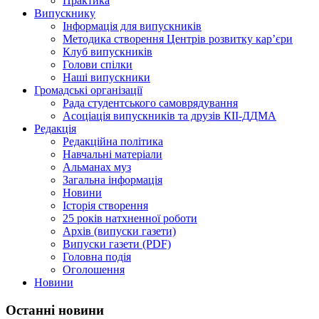
Практика
Випускнику
Інформація для випускників
Методика створення Центрів розвитку кар’єри
Клуб випускників
Голови спілки
Наші випускники
Громадські організації
Рада студентського самоврядування
Асоціація випускників та друзів КІІ-ДДМА
Редакція
Редакційна політика
Навчальні матеріали
Альманах муз
Загальна інформація
Новини
Історія створення
25 років натхненної роботи
Архів (випуски газети)
Випуски газети (PDF)
Головна подія
Оголошення
Новини
Останні новини