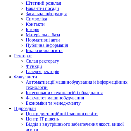
Штатний розклад
Вакантні посади
Загальна інформація
Символіка
Контакти
Історія
Матеріальна база
Нормативні акти
Публічна інформація
Інклюзивна освіта
Ректорат
Склад ректорату
Функції
Галерея ректорів
Факультети
Автоматизації машинобудування й інформаційних
технологій
Інтегрованих технологій і обладнання
Факультет машинобудування
Економіки та менеджменту
Підрозділи
Центр дистанційної і заочної освіти
Центр ІТ рішень
Відділ з внутрішнього забезпечення якості вищої
освіти