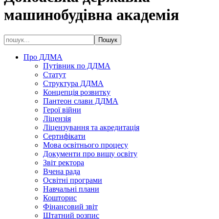
машинобудівна академія
Про ДДМА
Путівник по ДДМА
Статут
Структура ДДМА
Концепція розвитку
Пантеон слави ДДМА
Герої війни
Ліцензія
Ліцензування та акредитація
Сертифікати
Мова освітнього процесу
Документи про вищу освіту
Звіт ректора
Вчена рада
Освітні програми
Навчальні плани
Кошторис
Фінансовий звіт
Штатний розпис