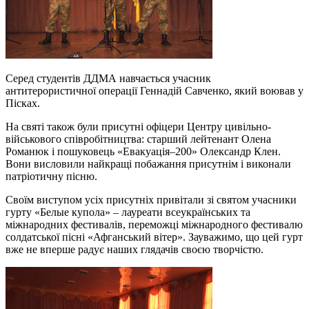
Серед студентів ДДМА навчається учасник
антитерористичної операції Геннадій Савченко, який воював у
Пісках.
На святі також були присутні офіцери Центру цивільно-
військового співробітництва: старший лейтенант Олена
Романюк і пошуковець «Евакуація–200» Олександр Клен.
Вони висловили найкращі побажання присутнім і виконали
патріотичну пісню.
Своїм виступом усіх присутніх привітали зі святом учасники
гурту «Белые купола» – лауреати всеукраїнських та
міжнародних фестивалів, переможці міжнародного фестивалю
солдатської пісні «Афганський вітер». Зауважимо, що цей гурт
вже не вперше радує наших глядачів своєю творчістю.