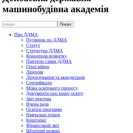
машинобудівна академія
Про ДДМА
Путівник по ДДМА
Статут
Структура ДДМА
Концепція розвитку
Пантеон слави ДДМА
Герої війни
Ліцензія
Ліцензування та акредитація
Сертифікати
Мова освітнього процесу
Документи про вищу освіту
Звіт ректора
Вчена рада
Освітні програми
Навчальні плани
Кошторис
Фінансовий звіт
Штатний розпис