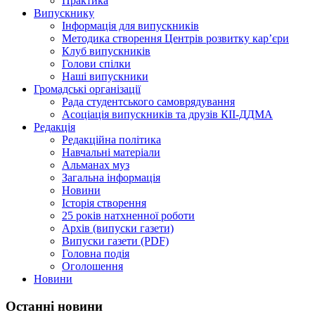
Практика
Випускнику
Інформація для випускників
Методика створення Центрів розвитку кар’єри
Клуб випускників
Голови спілки
Наші випускники
Громадські організації
Рада студентського самоврядування
Асоціація випускників та друзів КІІ-ДДМА
Редакція
Редакційна політика
Навчальні матеріали
Альманах муз
Загальна інформація
Новини
Історія створення
25 років натхненної роботи
Архів (випуски газети)
Випуски газети (PDF)
Головна подія
Оголошення
Новини
Останні новини