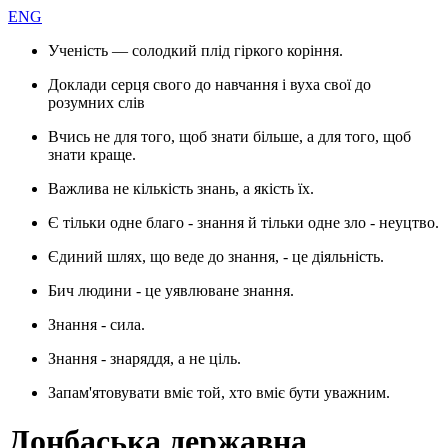
ENG
Ученість — солодкий плід гіркого коріння.
Доклади серця свого до навчання і вуха свої до
розумних слів
Вчись не для того, щоб знати більше, а для того, щоб
знати краще.
Важлива не кількість знань, а якість їх.
Є тільки одне благо - знання й тільки одне зло - неуцтво.
Єдиний шлях, що веде до знання, - це діяльність.
Бич людини - це уявлюване знання.
Знання - сила.
Знання - знаряддя, а не ціль.
Запам'ятовувати вміє той, хто вміє бути уважним.
Донбаська державна