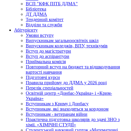
ВСП "КФК ПІТБ ДДМА"
Бібліотека
ДТ ДДМА
Тендерний комітет
Відділи та служби
Абітурієнту
Умови вступу
Випускникам загальноосвітніх шкіл
Випускникам коледжів, ВПУ, технікумів
Вступ до магістратури
Вступ до аспірантури
Приймальна комісія
Повторний вступ на бюджет та відшкодування
вартості навчання
Підготовчі курси
Правила прийому до ДДМА у 2026 році
Перелік спеціальностей
Освітній центр «Донбас-Україна» і «Крим-
Україна»
Вступникам з Криму і Донбасу
Вступникам, які знаходяться за кордоном
Вступникам - ветеранам війни
Практична підготовка школярів до здачі ЗНО з
хімії. «ХІМІЧНІ СТУДІЇ»
Студентський науковий гурток «Математичні