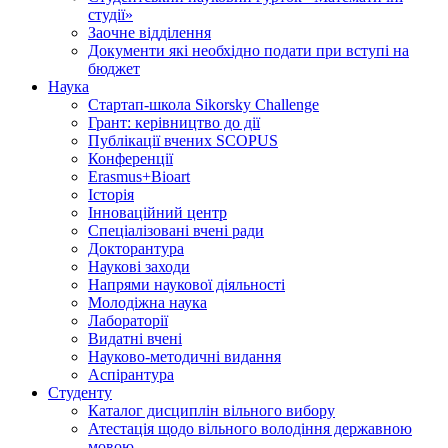
студії»
Заочне відділення
Документи які необхідно подати при вступі на
бюджет
Наука
Стартап-школа Sikorsky Challenge
Грант: керівництво до дії
Публікації вчених SCOPUS
Конференції
Erasmus+Bioart
Історія
Інноваційний центр
Спеціалізовані вчені ради
Докторантура
Наукові заходи
Напрями наукової діяльності
Молодіжна наука
Лабораторії
Видатні вчені
Науково-методичні видання
Аспірантура
Студенту
Каталог дисциплін вільного вибору
Атестація щодо вільного володіння державною
мовою