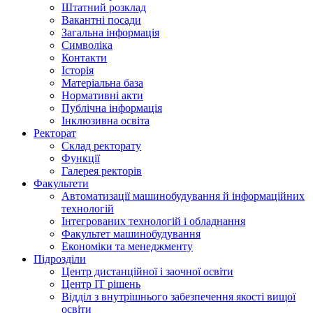
Штатний розклад
Вакантні посади
Загальна інформація
Символіка
Контакти
Історія
Матеріальна база
Нормативні акти
Публічна інформація
Інклюзивна освіта
Ректорат
Склад ректорату
Функції
Галерея ректорів
Факультети
Автоматизації машинобудування й інформаційних
технологій
Інтегрованих технологій і обладнання
Факультет машинобудування
Економіки та менеджменту
Підрозділи
Центр дистанційної і заочної освіти
Центр ІТ рішень
Відділ з внутрішнього забезпечення якості вищої
освіти