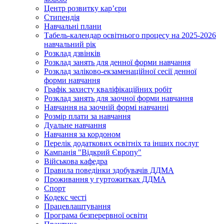
Центр розвитку кар’єри
Стипендія
Навчальні плани
Табель-календар освітнього процесу на 2025-2026
навчальний рік
Розклад дзвінків
Розклад занять для денної форми навчання
Розклад заліково-екзаменаційної сесії денної
форми навчання
Графік захисту кваліфікаційних робіт
Розклад занять для заочної форми навчання
Навчання на заочній формі навчанні
Розмір плати за навчання
Дуальне навчання
Навчання за кордоном
Перелік додаткових освітніх та інших послуг
Кампанія "Відкрий Європу"
Військова кафедра
Правила поведінки здобувачів ДДМА
Проживання у гуртожитках ДДМА
Спорт
Кодекс честі
Працевлаштування
Програма безперервної освіти