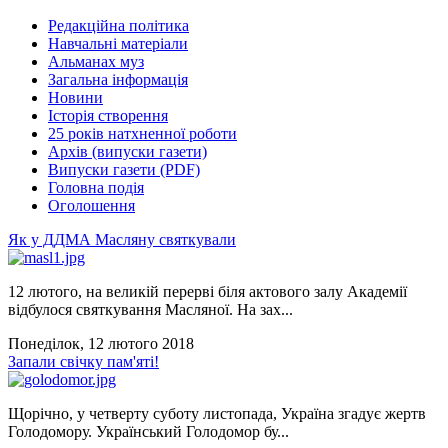
Редакційна політика
Навчальні матеріали
Альманах муз
Загальна інформація
Новини
Історія створення
25 років натхненної роботи
Архів (випуски газети)
Випуски газети (PDF)
Головна подія
Оголошення
Як у ДДМА Масляну святкували
12 лютого, на великій перерві біля актового залу Академії
відбулося святкування Масляної. На зах...
Понеділок, 12 лютого 2018
Запали свічку пам'яті!
Щорічно, у четверту суботу листопада, Україна згадує жертв
Голодомору. Український Голодомор бу...