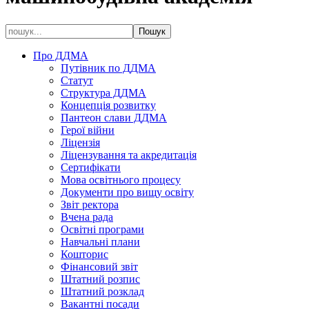
Про ДДМА
Путівник по ДДМА
Статут
Структура ДДМА
Концепція розвитку
Пантеон слави ДДМА
Герої війни
Ліцензія
Ліцензування та акредитація
Сертифікати
Мова освітнього процесу
Документи про вищу освіту
Звіт ректора
Вчена рада
Освітні програми
Навчальні плани
Кошторис
Фінансовий звіт
Штатний розпис
Штатний розклад
Вакантні посади