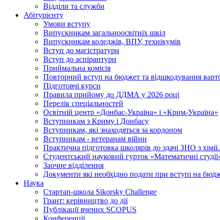
Відділи та служби
Абітурієнту
Умови вступу
Випускникам загальноосвітніх шкіл
Випускникам коледжів, ВПУ, технікумів
Вступ до магістратури
Вступ до аспірантури
Приймальна комісія
Повторний вступ на бюджет та відшкодування варто
Підготовчі курси
Правила прийому до ДДМА у 2026 році
Перелік спеціальностей
Освітній центр «Донбас-Україна» і «Крим-Україна»
Вступникам з Криму і Донбасу
Вступникам, які знаходяться за кордоном
Вступникам - ветеранам війни
Практична підготовка школярів до здачі ЗНО з хімі
Студентський науковий гурток «Математичні студії
Заочне відділення
Документи які необхідно подати при вступі на бюд
Наука
Стартап-школа Sikorsky Challenge
Грант: керівництво до дії
Публікації вчених SCOPUS
Конференції