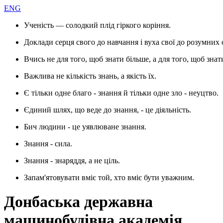
ENG
Ученість — солодкий плід гіркого коріння.
Доклади серця свого до навчання і вуха свої до розумних 
Вчись не для того, щоб знати більше, а для того, щоб знат
Важлива не кількість знань, а якість їх.
Є тільки одне благо - знання й тільки одне зло - неуцтво.
Єдиний шлях, що веде до знання, - це діяльність.
Бич людини - це уявлюване знання.
Знання - сила.
Знання - знаряддя, а не ціль.
Запам'ятовувати вміє той, хто вміє бути уважним.
Донбаська державна
машинобудівна академія