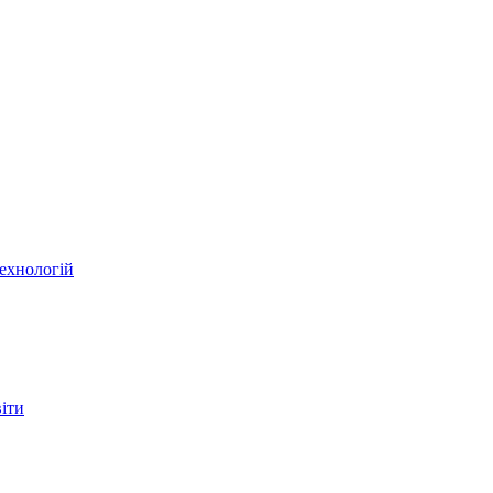
ехнологій
віти