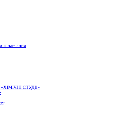
сті навчання
ї. «ХІМІЧНІ СТУДІЇ»
»
жет