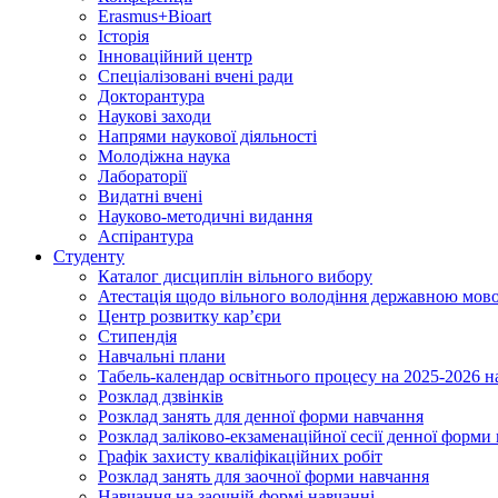
Erasmus+Bioart
Історія
Інноваційний центр
Спеціалізовані вчені ради
Докторантура
Наукові заходи
Напрями наукової діяльності
Молодіжна наука
Лабораторії
Видатні вчені
Науково-методичні видання
Аспірантура
Студенту
Каталог дисциплін вільного вибору
Атестація щодо вільного володіння державною мов
Центр розвитку кар’єри
Стипендія
Навчальні плани
Табель-календар освітнього процесу на 2025-2026 н
Розклад дзвінків
Розклад занять для денної форми навчання
Розклад заліково-екзаменаційної сесії денної форми
Графік захисту кваліфікаційних робіт
Розклад занять для заочної форми навчання
Навчання на заочній формі навчанні