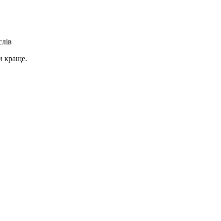
слів
и краще.