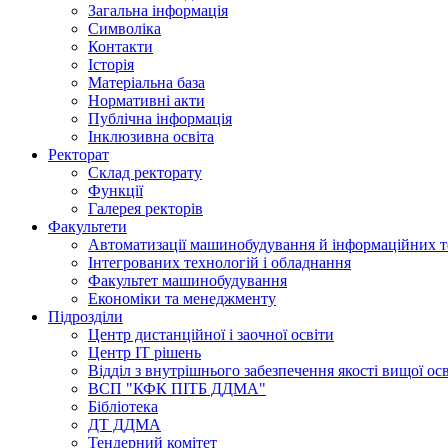
Загальна інформація
Символіка
Контакти
Історія
Матеріальна база
Нормативні акти
Публічна інформація
Інклюзивна освіта
Ректорат
Склад ректорату
Функції
Галерея ректорів
Факультети
Автоматизації машинобудування й інформаційних т
Інтегрованих технологій і обладнання
Факультет машинобудування
Економіки та менеджменту
Підрозділи
Центр дистанційної і заочної освіти
Центр ІТ рішень
Відділ з внутрішнього забезпечення якості вищої ос
ВСП "КФК ПІТБ ДДМА"
Бібліотека
ДТ ДДМА
Тендерний комітет