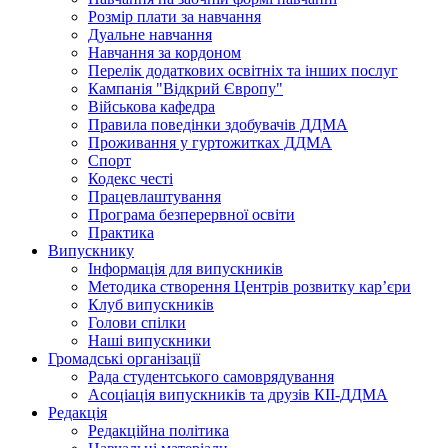
Розмір плати за навчання
Дуальне навчання
Навчання за кордоном
Перелік додаткових освітніх та інших послуг
Кампанія "Відкрий Європу"
Військова кафедра
Правила поведінки здобувачів ДДМА
Проживання у гуртожитках ДДМА
Спорт
Кодекс честі
Працевлаштування
Програма безперервної освіти
Практика
Випускнику
Інформація для випускників
Методика створення Центрів розвитку кар’єри
Клуб випускників
Голови спілки
Наші випускники
Громадські організації
Рада студентського самоврядування
Асоціація випускників та друзів КІІ-ДДМА
Редакція
Редакційна політика