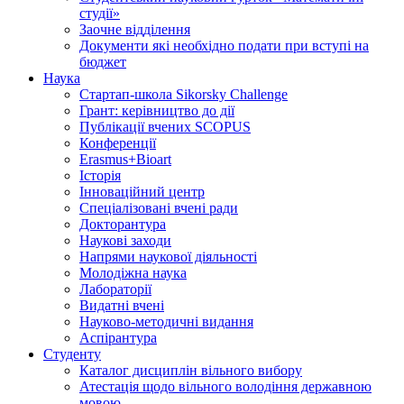
студії»
Заочне відділення
Документи які необхідно подати при вступі на
бюджет
Наука
Стартап-школа Sikorsky Challenge
Грант: керівництво до дії
Публікації вчених SCOPUS
Конференції
Erasmus+Bioart
Історія
Інноваційний центр
Спеціалізовані вчені ради
Докторантура
Наукові заходи
Напрями наукової діяльності
Молодіжна наука
Лабораторії
Видатні вчені
Науково-методичні видання
Аспірантура
Студенту
Каталог дисциплін вільного вибору
Атестація щодо вільного володіння державною
мовою