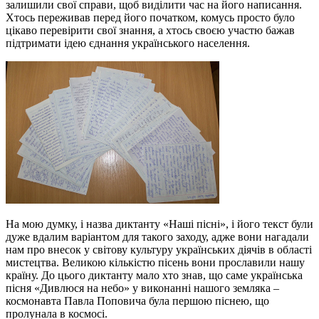
залишили свої справи, щоб виділити час на його написання.
Хтось переживав перед його початком, комусь просто було
цікаво перевірити свої знання, а хтось своєю участю бажав
підтримати ідею єднання українського населення.
На мою думку, і назва диктанту «Наші пісні», і його текст були
дуже вдалим варіантом для такого заходу, адже вони нагадали
нам про внесок у світову культуру українських діячів в області
мистецтва. Великою кількістю пісень вони прославили нашу
країну. До цього диктанту мало хто знав, що саме українська
пісня «Дивлюся на небо» у виконанні нашого земляка –
космонавта Павла Поповича була першою піснею, що
пролунала в космосі.