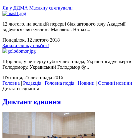
Як у ДДМА Масляну святкували
12 лютого, на великій перерві біля актового залу Академії
відбулося святкування Масляної. На зах...
Понеділок, 12 лютого 2018
Запали свічку пам'яті!
Щорічно, у четверту суботу листопада, Україна згадує жертв
Голодомору. Український Голодомор бу...
П'ятниця, 25 листопада 2016
Головна
|
Редакція
|
Головна подія
|
Новини
|
Останні новини
|
Диктант єднання
Диктант єднання