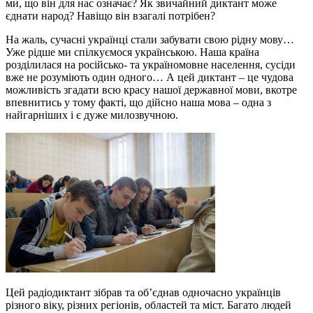
ми, що він для нас означає? Як звичайний диктант може
єднати народ? Навіщо він взагалі потрібен?
На жаль, сучасні українці стали забувати свою рідну мову…
Уже рідше ми спілкуємося українською. Наша країна
розділилася на російсько- та україномовне населення, сусіди
вже не розуміють один одного… А цей диктант – це чудова
можливість згадати всю красу нашої державної мови, вкотре
впевнитись у тому факті, що дійсно наша мова – одна з
найгарніших і є дуже милозвучною.
Цей радіодиктант зібрав та об’єднав одночасно українців
різного віку, різних регіонів, областей та міст. Багато людей