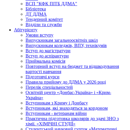
ВСП "КФК ПІТБ ДДМА"
Бібліотека
ДТ ДДМА
Тендерний комітет
Відділи та служби
Абітурієнту
Умови вступу
Випускникам загальноосвітніх шкіл
Випускникам коледжів, ВПУ, технікумів
Вступ до магістратури
Вступ до аспірантури
Приймальна комісія
Повторний вступ на бюджет та відшкодування
вартості навчання
Підготовчі курси
Правила прийому до ДДМА у 2026 році
Перелік спеціальностей
Освітній центр «Донбас-Україна» і «Крим-
Україна»
Вступникам з Криму і Донбасу
Вступникам, які знаходяться за кордоном
Вступникам - ветеранам війни
Практична підготовка школярів до здачі ЗНО з
хімії. «ХІМІЧНІ СТУДІЇ»
Студентський науковий гурток «Математичні