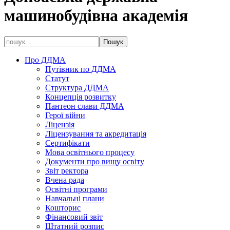
машинобудівна академія
Про ДДМА
Путівник по ДДМА
Статут
Структура ДДМА
Концепція розвитку
Пантеон слави ДДМА
Герої війни
Ліцензія
Ліцензування та акредитація
Сертифікати
Мова освітнього процесу
Документи про вищу освіту
Звіт ректора
Вчена рада
Освітні програми
Навчальні плани
Кошторис
Фінансовий звіт
Штатний розпис