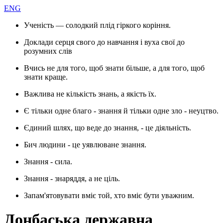
ENG
Ученість — солодкий плід гіркого коріння.
Доклади серця свого до навчання і вуха свої до
розумних слів
Вчись не для того, щоб знати більше, а для того, щоб
знати краще.
Важлива не кількість знань, а якість їх.
Є тільки одне благо - знання й тільки одне зло - неуцтво.
Єдиний шлях, що веде до знання, - це діяльність.
Бич людини - це уявлюване знання.
Знання - сила.
Знання - знаряддя, а не ціль.
Запам'ятовувати вміє той, хто вміє бути уважним.
Донбаська державна