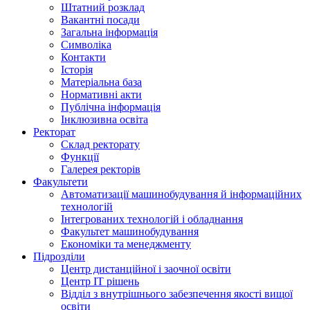
Штатний розклад
Вакантні посади
Загальна інформація
Символіка
Контакти
Історія
Матеріальна база
Нормативні акти
Публічна інформація
Інклюзивна освіта
Ректорат
Склад ректорату
Функції
Галерея ректорів
Факультети
Автоматизації машинобудування й інформаційних
технологій
Інтегрованих технологій і обладнання
Факультет машинобудування
Економіки та менеджменту
Підрозділи
Центр дистанційної і заочної освіти
Центр ІТ рішень
Відділ з внутрішнього забезпечення якості вищої
освіти