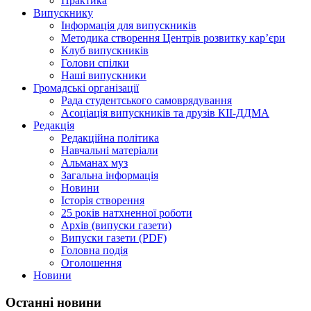
Практика
Випускнику
Інформація для випускників
Методика створення Центрів розвитку кар’єри
Клуб випускників
Голови спілки
Наші випускники
Громадські організації
Рада студентського самоврядування
Асоціація випускників та друзів КІІ-ДДМА
Редакція
Редакційна політика
Навчальні матеріали
Альманах муз
Загальна інформація
Новини
Історія створення
25 років натхненної роботи
Архів (випуски газети)
Випуски газети (PDF)
Головна подія
Оголошення
Новини
Останні новини