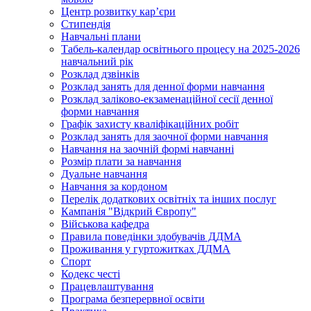
Центр розвитку кар’єри
Стипендія
Навчальні плани
Табель-календар освітнього процесу на 2025-2026
навчальний рік
Розклад дзвінків
Розклад занять для денної форми навчання
Розклад заліково-екзаменаційної сесії денної
форми навчання
Графік захисту кваліфікаційних робіт
Розклад занять для заочної форми навчання
Навчання на заочній формі навчанні
Розмір плати за навчання
Дуальне навчання
Навчання за кордоном
Перелік додаткових освітніх та інших послуг
Кампанія "Відкрий Європу"
Військова кафедра
Правила поведінки здобувачів ДДМА
Проживання у гуртожитках ДДМА
Спорт
Кодекс честі
Працевлаштування
Програма безперервної освіти