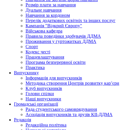
Розмір плати за навчання
Дуальне навчання
Навчання за кордоном
Перелік додаткових освітніх та інших послуг
Кампанія "Відкрий Європу"
Військова кафедра
Правила поведінки здобувачів ДДМА
Проживання у гуртожитках ДДМА
Спорт
Кодекс честі
Працевлаштування
Програма безперервної освіти
Практика
Випускнику
Інформація для випускників
Методика створення Центрів розвитку кар’єри
Клуб випускників
Голови спілки
Наші випускники
Громадські організації
Рада студентського самоврядування
Асоціація випускників та друзів КІІ-ДДМА
Редакція
Редакційна політика