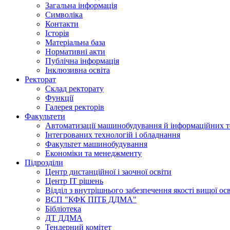
Загальна інформація
Символіка
Контакти
Історія
Матеріальна база
Нормативні акти
Публічна інформація
Інклюзивна освіта
Ректорат
Склад ректорату
Функції
Галерея ректорів
Факультети
Автоматизації машинобудування й інформаційних т
Інтегрованих технологій і обладнання
Факультет машинобудування
Економіки та менеджменту
Підрозділи
Центр дистанційної і заочної освіти
Центр ІТ рішень
Відділ з внутрішнього забезпечення якості вищої ос
ВСП "КФК ПІТБ ДДМА"
Бібліотека
ДТ ДДМА
Тендерний комітет