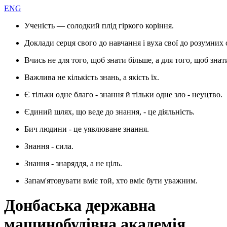
ENG
Ученість — солодкий плід гіркого коріння.
Доклади серця свого до навчання і вуха свої до розумних 
Вчись не для того, щоб знати більше, а для того, щоб знат
Важлива не кількість знань, а якість їх.
Є тільки одне благо - знання й тільки одне зло - неуцтво.
Єдиний шлях, що веде до знання, - це діяльність.
Бич людини - це уявлюване знання.
Знання - сила.
Знання - знаряддя, а не ціль.
Запам'ятовувати вміє той, хто вміє бути уважним.
Донбаська державна
машинобудівна академія