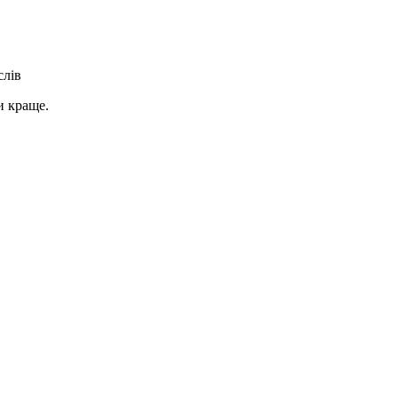
слів
и краще.