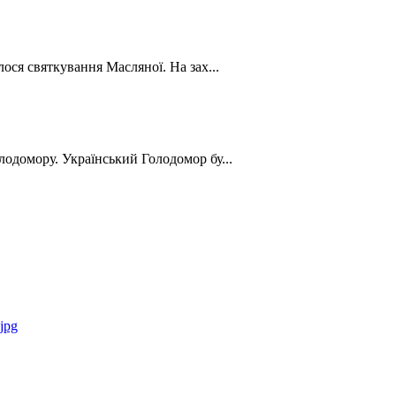
лося святкування Масляної. На зах...
лодомору. Український Голодомор бу...