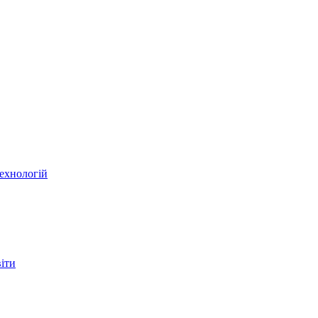
ехнологій
віти