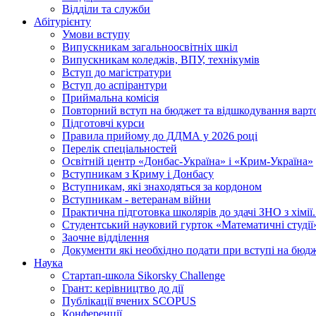
Відділи та служби
Абітурієнту
Умови вступу
Випускникам загальноосвітніх шкіл
Випускникам коледжів, ВПУ, технікумів
Вступ до магістратури
Вступ до аспірантури
Приймальна комісія
Повторний вступ на бюджет та відшкодування варто
Підготовчі курси
Правила прийому до ДДМА у 2026 році
Перелік спеціальностей
Освітній центр «Донбас-Україна» і «Крим-Україна»
Вступникам з Криму і Донбасу
Вступникам, які знаходяться за кордоном
Вступникам - ветеранам війни
Практична підготовка школярів до здачі ЗНО з хімі
Студентський науковий гурток «Математичні студії
Заочне відділення
Документи які необхідно подати при вступі на бюд
Наука
Стартап-школа Sikorsky Challenge
Грант: керівництво до дії
Публікації вчених SCOPUS
Конференції