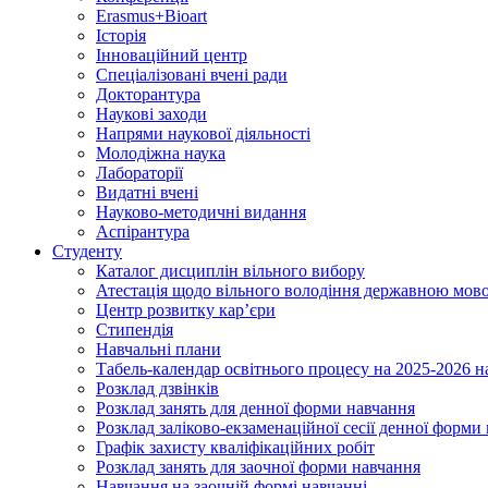
Erasmus+Bioart
Історія
Інноваційний центр
Спеціалізовані вчені ради
Докторантура
Наукові заходи
Напрями наукової діяльності
Молодіжна наука
Лабораторії
Видатні вчені
Науково-методичні видання
Аспірантура
Студенту
Каталог дисциплін вільного вибору
Атестація щодо вільного володіння державною мов
Центр розвитку кар’єри
Стипендія
Навчальні плани
Табель-календар освітнього процесу на 2025-2026 н
Розклад дзвінків
Розклад занять для денної форми навчання
Розклад заліково-екзаменаційної сесії денної форми
Графік захисту кваліфікаційних робіт
Розклад занять для заочної форми навчання
Навчання на заочній формі навчанні