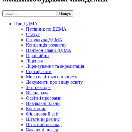
Про ДДМА
Путівник по ДДМА
Статут
Структура ДДМА
Концепція розвитку
Пантеон слави ДДМА
Герої війни
Ліцензія
Ліцензування та акредитація
Сертифікати
Мова освітнього процесу
Документи про вищу освіту
Звіт ректора
Вчена рада
Освітні програми
Навчальні плани
Кошторис
Фінансовий звіт
Штатний розпис
Штатний розклад
Вакантні посади