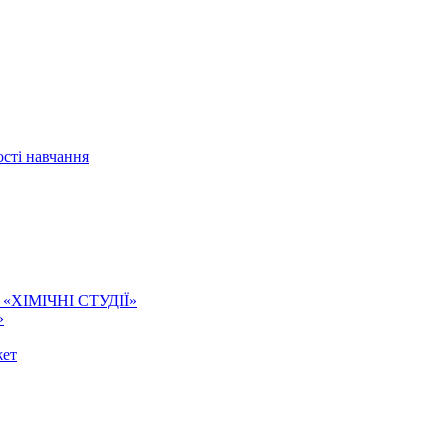
сті навчання
ї. «ХІМІЧНІ СТУДІЇ»
»
жет