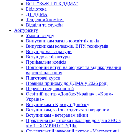
ВСП "КФК ПІТБ ДДМА"
Бібліотека
ДТ ДДМА
Тендерний комітет
Відділи та служби
Абітурієнту
Умови вступу
Випускникам загальноосвітніх шкіл
Випускникам коледжів, ВПУ, технікумів
Вступ до магістратури
Вступ до аспірантури
Приймальна комісія
Повторний вступ на бюджет та відшкодування
вартості навчання
Підготовчі курси
Правила прийому до ДДМА у 2026 році
Перелік спеціальностей
Освітній центр «Донбас-Україна» і «Крим-
Україна»
Вступникам з Криму і Донбасу
Вступникам, які знаходяться за кордоном
Вступникам - ветеранам війни
Практична підготовка школярів до здачі ЗНО з
хімії. «ХІМІЧНІ СТУДІЇ»
Студентський науковий гурток «Математичні