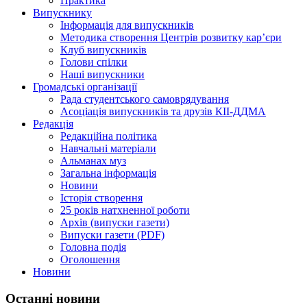
Практика
Випускнику
Інформація для випускників
Методика створення Центрів розвитку кар’єри
Клуб випускників
Голови спілки
Наші випускники
Громадські організації
Рада студентського самоврядування
Асоціація випускників та друзів КІІ-ДДМА
Редакція
Редакційна політика
Навчальні матеріали
Альманах муз
Загальна інформація
Новини
Історія створення
25 років натхненної роботи
Архів (випуски газети)
Випуски газети (PDF)
Головна подія
Оголошення
Новини
Останні новини