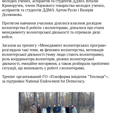
молодих учених, аспірантів та студентів ДДМА Віталій
Криворучек, члени Наукового товариства молодих учених,
аспірантів та студентів ДДМА Артем Русін і Валерія
Должикова.
Протягом навчання учасники ділилися власним досвідом
волонтерства й роботи з волонтерами, дізналися про етапи
менеджменту волонтерської діяльності та отримали дієві
кейси.
Загалом на тренінгу «Менеджмент волонтерських програм»
розглядали такі теми, як феномен волонтерства, мотивація
волонтерської діяльності (чому люди стають волонтерами),
роль координатора волонтерів, ризики волонтерської
діяльності, емоційне вигоряння, а також розбирали проблемні
ситуації, що виникають у роботі з волонтерами.
Тренінг організований ГО «Платформа ініціатив ˮТеплицяˮ»,
за підтримки National Endowment for Democracy.