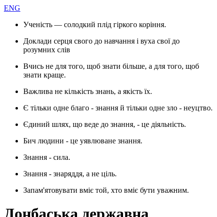
ENG
Ученість — солодкий плід гіркого коріння.
Доклади серця свого до навчання і вуха свої до
розумних слів
Вчись не для того, щоб знати більше, а для того, щоб
знати краще.
Важлива не кількість знань, а якість їх.
Є тільки одне благо - знання й тільки одне зло - неуцтво.
Єдиний шлях, що веде до знання, - це діяльність.
Бич людини - це уявлюване знання.
Знання - сила.
Знання - знаряддя, а не ціль.
Запам'ятовувати вміє той, хто вміє бути уважним.
Донбаська державна