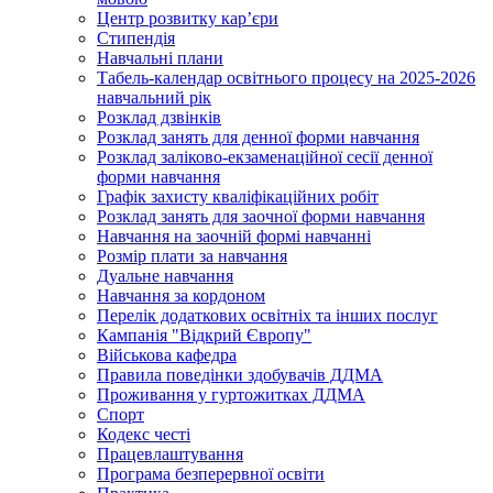
Центр розвитку кар’єри
Стипендія
Навчальні плани
Табель-календар освітнього процесу на 2025-2026
навчальний рік
Розклад дзвінків
Розклад занять для денної форми навчання
Розклад заліково-екзаменаційної сесії денної
форми навчання
Графік захисту кваліфікаційних робіт
Розклад занять для заочної форми навчання
Навчання на заочній формі навчанні
Розмір плати за навчання
Дуальне навчання
Навчання за кордоном
Перелік додаткових освітніх та інших послуг
Кампанія "Відкрий Європу"
Військова кафедра
Правила поведінки здобувачів ДДМА
Проживання у гуртожитках ДДМА
Спорт
Кодекс честі
Працевлаштування
Програма безперервної освіти