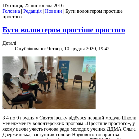
П'ятниця, 25 листопада 2016
Головна
|
Редакція
|
Новини
|
Бути волонтером простіше
простого
Бути волонтером простіше простого
Деталі
Опубліковано: Четвер, 10 грудня 2020, 19:42
З 4 по 9 грудня у Святогірську відбувся перший модуль Школи
менеджменту волонтерських програм «Простіше простого», у
якому взяли участь голова ради молодих учених ДДМА Ольга
Дзержинська, заступник голови Наукового товариства