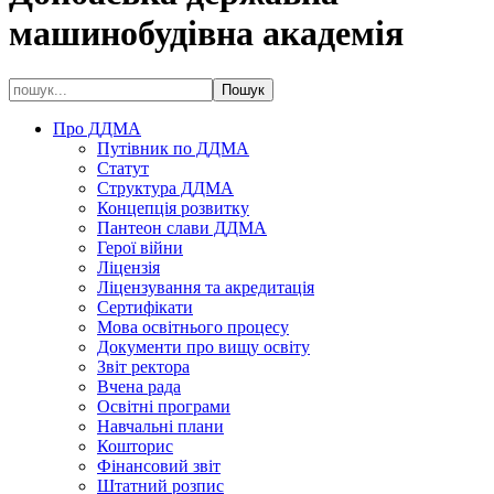
машинобудівна академія
Про ДДМА
Путівник по ДДМА
Статут
Структура ДДМА
Концепція розвитку
Пантеон слави ДДМА
Герої війни
Ліцензія
Ліцензування та акредитація
Сертифікати
Мова освітнього процесу
Документи про вищу освіту
Звіт ректора
Вчена рада
Освітні програми
Навчальні плани
Кошторис
Фінансовий звіт
Штатний розпис