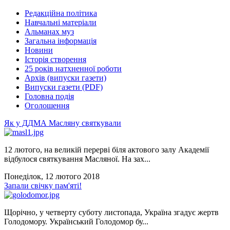
Редакційна політика
Навчальні матеріали
Альманах муз
Загальна інформація
Новини
Історія створення
25 років натхненної роботи
Архів (випуски газети)
Випуски газети (PDF)
Головна подія
Оголошення
Як у ДДМА Масляну святкували
12 лютого, на великій перерві біля актового залу Академії
відбулося святкування Масляної. На зах...
Понеділок, 12 лютого 2018
Запали свічку пам'яті!
Щорічно, у четверту суботу листопада, Україна згадує жертв
Голодомору. Український Голодомор бу...