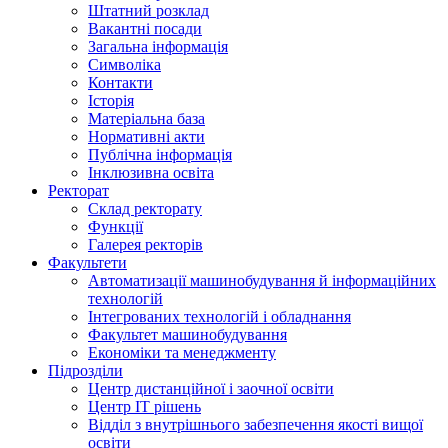
Штатний розклад
Вакантні посади
Загальна інформація
Символіка
Контакти
Історія
Матеріальна база
Нормативні акти
Публічна інформація
Інклюзивна освіта
Ректорат
Склад ректорату
Функції
Галерея ректорів
Факультети
Автоматизації машинобудування й інформаційних
технологій
Інтегрованих технологій і обладнання
Факультет машинобудування
Економіки та менеджменту
Підрозділи
Центр дистанційної і заочної освіти
Центр ІТ рішень
Відділ з внутрішнього забезпечення якості вищої
освіти