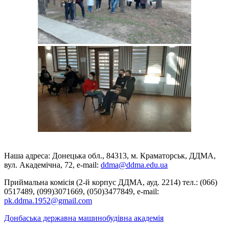
Наша адреса: Донецька обл., 84313, м. Краматорськ, ДДМА,
вул. Академічна, 72, е-mail:
ddma@ddma.edu.ua
Приймальна комісія (2-й корпус ДДМА, ауд. 2214) тел.: (066)
0517489, (099)3071669, (050)3477849, e-mail:
pk.ddma.1952@gmail.com
Донбаська державна машинобудівна академія