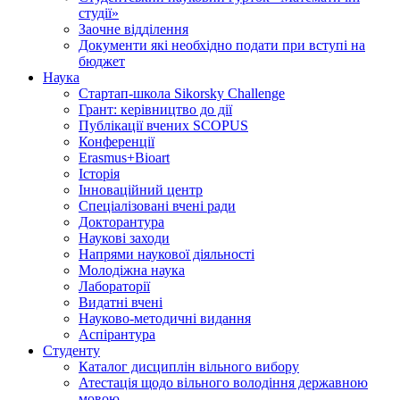
студії»
Заочне відділення
Документи які необхідно подати при вступі на
бюджет
Наука
Стартап-школа Sikorsky Challenge
Грант: керівництво до дії
Публікації вчених SCOPUS
Конференції
Erasmus+Bioart
Історія
Інноваційний центр
Спеціалізовані вчені ради
Докторантура
Наукові заходи
Напрями наукової діяльності
Молодіжна наука
Лабораторії
Видатні вчені
Науково-методичні видання
Аспірантура
Студенту
Каталог дисциплін вільного вибору
Атестація щодо вільного володіння державною
мовою