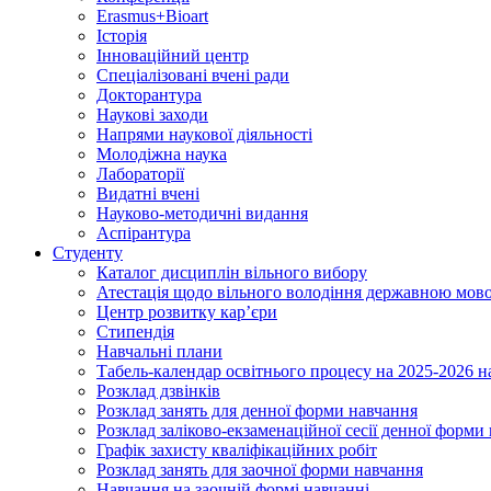
Erasmus+Bioart
Історія
Інноваційний центр
Спеціалізовані вчені ради
Докторантура
Наукові заходи
Напрями наукової діяльності
Молодіжна наука
Лабораторії
Видатні вчені
Науково-методичні видання
Аспірантура
Студенту
Каталог дисциплін вільного вибору
Атестація щодо вільного володіння державною мов
Центр розвитку кар’єри
Стипендія
Навчальні плани
Табель-календар освітнього процесу на 2025-2026 н
Розклад дзвінків
Розклад занять для денної форми навчання
Розклад заліково-екзаменаційної сесії денної форми
Графік захисту кваліфікаційних робіт
Розклад занять для заочної форми навчання
Навчання на заочній формі навчанні