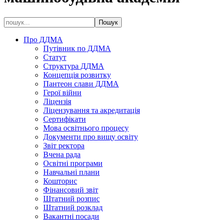
Про ДДМА
Путівник по ДДМА
Статут
Структура ДДМА
Концепція розвитку
Пантеон слави ДДМА
Герої війни
Ліцензія
Ліцензування та акредитація
Сертифікати
Мова освітнього процесу
Документи про вищу освіту
Звіт ректора
Вчена рада
Освітні програми
Навчальні плани
Кошторис
Фінансовий звіт
Штатний розпис
Штатний розклад
Вакантні посади