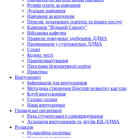
Розмір плати за навчання
Дуальне навчання
Навчання за кордоном
Перелік додаткових освітніх та інших послуг
Кампанія "Відкрий Європу"
Військова кафедра
Правила поведінки здобувачів ДДМА
Проживання у гуртожитках ДДМА
Спорт
Кодекс честі
Працевлаштування
Програма безперервної освіти
Практика
Випускнику
Інформація для випускників
Методика створення Центрів розвитку кар’єри
Клуб випускників
Голови спілки
Наші випускники
Громадські організації
Рада студентського самоврядування
Асоціація випускників та друзів КІІ-ДДМА
Редакція
Редакційна політика