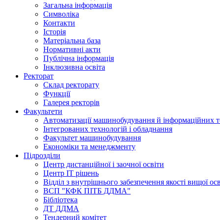
Загальна інформація
Символіка
Контакти
Історія
Матеріальна база
Нормативні акти
Публічна інформація
Інклюзивна освіта
Ректорат
Склад ректорату
Функції
Галерея ректорів
Факультети
Автоматизації машинобудування й інформаційних т
Інтегрованих технологій і обладнання
Факультет машинобудування
Економіки та менеджменту
Підрозділи
Центр дистанційної і заочної освіти
Центр ІТ рішень
Відділ з внутрішнього забезпечення якості вищої ос
ВСП "КФК ПІТБ ДДМА"
Бібліотека
ДТ ДДМА
Тендерний комітет