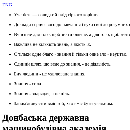
ENG
Ученість — солодкий плід гіркого коріння.
Доклади серця свого до навчання і вуха свої до розумних 
Вчись не для того, щоб знати більше, а для того, щоб знат
Важлива не кількість знань, а якість їх.
Є тільки одне благо - знання й тільки одне зло - неуцтво.
Єдиний шлях, що веде до знання, - це діяльність.
Бич людини - це уявлюване знання.
Знання - сила.
Знання - знаряддя, а не ціль.
Запам'ятовувати вміє той, хто вміє бути уважним.
Донбаська державна
машинобудівна академія