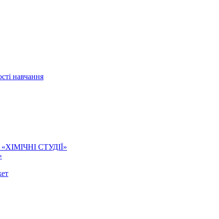
сті навчання
ї. «ХІМІЧНІ СТУДІЇ»
»
жет