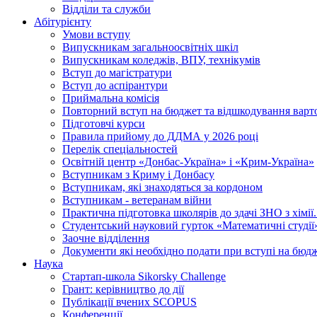
Відділи та служби
Абітурієнту
Умови вступу
Випускникам загальноосвітніх шкіл
Випускникам коледжів, ВПУ, технікумів
Вступ до магістратури
Вступ до аспірантури
Приймальна комісія
Повторний вступ на бюджет та відшкодування варто
Підготовчі курси
Правила прийому до ДДМА у 2026 році
Перелік спеціальностей
Освітній центр «Донбас-Україна» і «Крим-Україна»
Вступникам з Криму і Донбасу
Вступникам, які знаходяться за кордоном
Вступникам - ветеранам війни
Практична підготовка школярів до здачі ЗНО з хімі
Студентський науковий гурток «Математичні студії
Заочне відділення
Документи які необхідно подати при вступі на бюд
Наука
Стартап-школа Sikorsky Challenge
Грант: керівництво до дії
Публікації вчених SCOPUS
Конференції