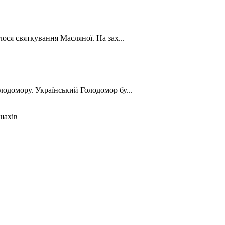
лося святкування Масляної. На зах...
лодомору. Український Голодомор бу...
шахів