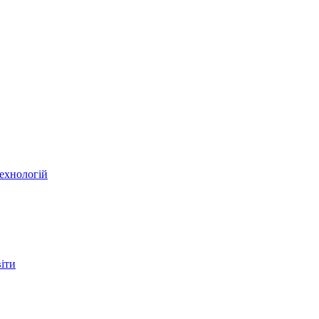
ехнологій
віти