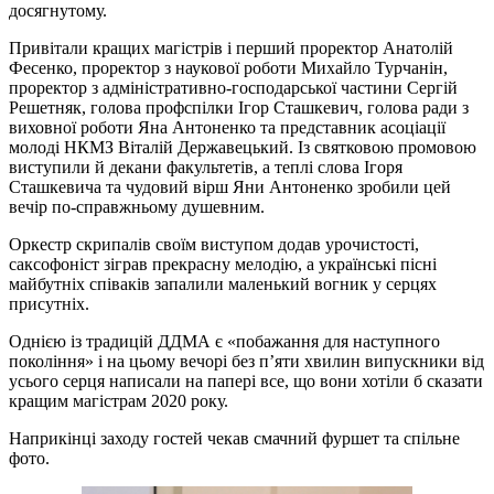
досягнутому.
Привітали кращих магістрів і перший проректор Анатолій
Фесенко, проректор з наукової роботи Михайло Турчанін,
проректор з адміністративно-господарської частини Сергій
Решетняк, голова профспілки Ігор Сташкевич, голова ради з
виховної роботи Яна Антоненко та представник асоціації
молоді НКМЗ Віталій Державецький. Із святковою промовою
виступили й декани факультетів, а теплі слова Ігоря
Сташкевича та чудовий вірш Яни Антоненко зробили цей
вечір по-справжньому душевним.
Оркестр скрипалів своїм виступом додав урочистості,
саксофоніст зіграв прекрасну мелодію, а українські пісні
майбутніх співаків запалили маленький вогник у серцях
присутніх.
Однією із традицій ДДМА є «побажання для наступного
покоління» і на цьому вечорі без п’яти хвилин випускники від
усього серця написали на папері все, що вони хотіли б сказати
кращим магістрам 2020 року.
Наприкінці заходу гостей чекав смачний фуршет та спільне
фото.