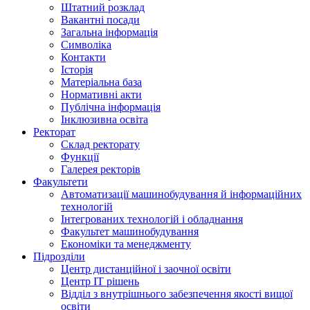
Штатний розклад
Вакантні посади
Загальна інформація
Символіка
Контакти
Історія
Матеріальна база
Нормативні акти
Публічна інформація
Інклюзивна освіта
Ректорат
Склад ректорату
Функції
Галерея ректорів
Факультети
Автоматизації машинобудування й інформаційних
технологій
Інтегрованих технологій і обладнання
Факультет машинобудування
Економіки та менеджменту
Підрозділи
Центр дистанційної і заочної освіти
Центр ІТ рішень
Відділ з внутрішнього забезпечення якості вищої
освіти