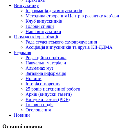
Практика
Випускнику
Інформація для випускників
Методика створення Центрів розвитку кар’єри
Клуб випускників
Голови спілки
Наші випускники
Громадські організації
Рада студентського самоврядування
Асоціація випускників та друзів КІІ-ДДМА
Редакція
Редакційна політика
Навчальні матеріали
Альманах муз
Загальна інформація
Новини
Історія створення
25 років натхненної роботи
Архів (випуски газети)
Випуски газети (PDF)
Головна подія
Оголошення
Новини
Останні новини