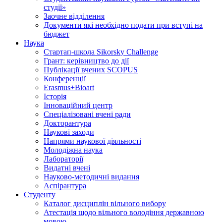
студії»
Заочне відділення
Документи які необхідно подати при вступі на
бюджет
Наука
Стартап-школа Sikorsky Challenge
Грант: керівництво до дії
Публікації вчених SCOPUS
Конференції
Erasmus+Bioart
Історія
Інноваційний центр
Спеціалізовані вчені ради
Докторантура
Наукові заходи
Напрями наукової діяльності
Молодіжна наука
Лабораторії
Видатні вчені
Науково-методичні видання
Аспірантура
Студенту
Каталог дисциплін вільного вибору
Атестація щодо вільного володіння державною
мовою