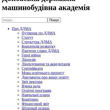
машинобудівна академія
Про ДДМА
Путівник по ДДМА
Статут
Структура ДДМА
Концепція розвитку
Пантеон слави ДДМА
Герої війни
Ліцензія
Ліцензування та акредитація
Сертифікати
Мова освітнього процесу
Документи про вищу освіту
Звіт ректора
Вчена рада
Освітні програми
Навчальні плани
Кошторис
Фінансовий звіт
Штатний розпис