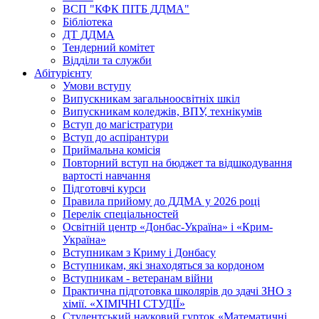
ВСП "КФК ПІТБ ДДМА"
Бібліотека
ДТ ДДМА
Тендерний комітет
Відділи та служби
Абітурієнту
Умови вступу
Випускникам загальноосвітніх шкіл
Випускникам коледжів, ВПУ, технікумів
Вступ до магістратури
Вступ до аспірантури
Приймальна комісія
Повторний вступ на бюджет та відшкодування
вартості навчання
Підготовчі курси
Правила прийому до ДДМА у 2026 році
Перелік спеціальностей
Освітній центр «Донбас-Україна» і «Крим-
Україна»
Вступникам з Криму і Донбасу
Вступникам, які знаходяться за кордоном
Вступникам - ветеранам війни
Практична підготовка школярів до здачі ЗНО з
хімії. «ХІМІЧНІ СТУДІЇ»
Студентський науковий гурток «Математичні