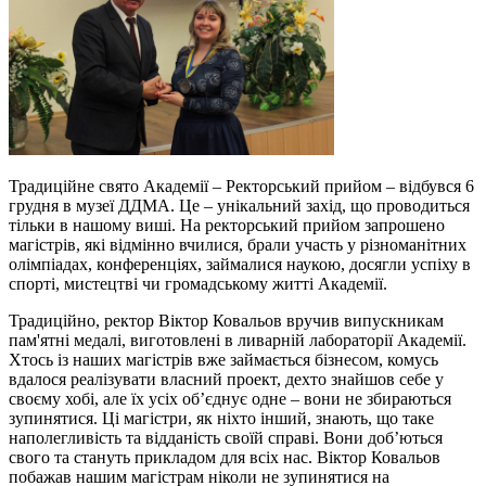
Традиційне свято Академії – Ректорський прийом – відбувся 6
грудня в музеї ДДМА. Це – унікальний захід, що проводиться
тільки в нашому виші. На ректорський прийом запрошено
магістрів, які відмінно вчилися, брали участь у різноманітних
олімпіадах, конференціях, займалися наукою, досягли успіху в
спорті, мистецтві чи громадському житті Академії.
Традиційно, ректор Віктор Ковальов вручив випускникам
пам'ятні медалі, виготовлені в ливарній лабораторії Академії.
Хтось із наших магістрів вже займається бізнесом, комусь
вдалося реалізувати власний проект, дехто знайшов себе у
своєму хобі, але їх усіх об’єднує одне – вони не збираються
зупинятися. Ці магістри, як ніхто інший, знають, що таке
наполегливість та відданість своїй справі. Вони доб’ються
свого та стануть прикладом для всіх нас. Віктор Ковальов
побажав нашим магістрам ніколи не зупинятися на