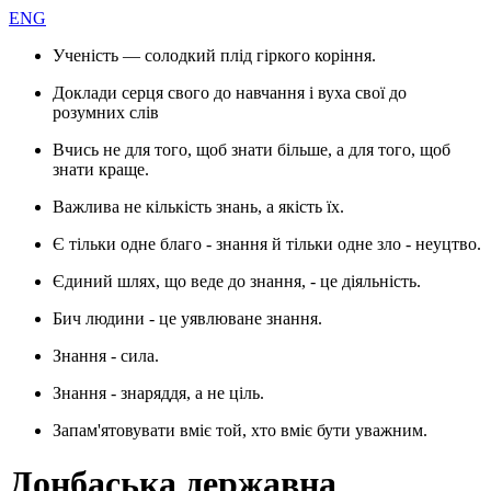
ENG
Ученість — солодкий плід гіркого коріння.
Доклади серця свого до навчання і вуха свої до
розумних слів
Вчись не для того, щоб знати більше, а для того, щоб
знати краще.
Важлива не кількість знань, а якість їх.
Є тільки одне благо - знання й тільки одне зло - неуцтво.
Єдиний шлях, що веде до знання, - це діяльність.
Бич людини - це уявлюване знання.
Знання - сила.
Знання - знаряддя, а не ціль.
Запам'ятовувати вміє той, хто вміє бути уважним.
Донбаська державна