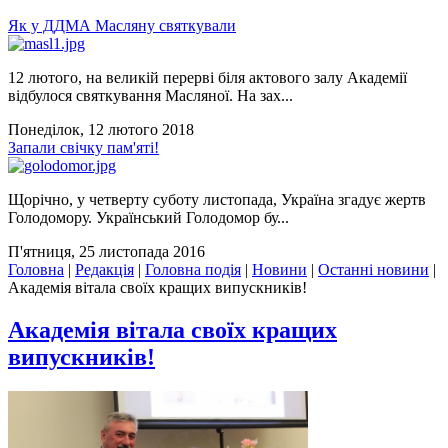
Як у ДДМА Масляну святкували
12 лютого, на великій перерві біля актового залу Академії
відбулося святкування Масляної. На зах...
Понеділок, 12 лютого 2018
Запали свічку пам'яті!
Щорічно, у четверту суботу листопада, Україна згадує жертв
Голодомору. Український Голодомор бу...
П'ятниця, 25 листопада 2016
Головна
|
Редакція
|
Головна подія
|
Новини
|
Останні новини
|
Академія вітала своїх кращих випускників!
Академія вітала своїх кращих
випускників!