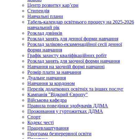
Центр розвитку кар’єри
Стипендія
Навчальні плани
Табель-календар освітнього процесу на 2025-2026
навчальний рік
Розклад дзвінків
Розклад занять для денної форми навчання
Розклад заліково-екзаменаційної сесії денної
форми навчання
Графік захисту кваліфікаційних робіт
Розклад занять для заочної форми навчання
Навчання на заочній формі навчанні
Розмір плати за навчання
Дуальне навчання
Навчання за кордоном
Перелік додаткових освітніх та інших послуг
Кампанія "Відкрий Європу"
Військова кафедра
Правила поведінки здобувачів ДДМА
Проживання у гуртожитках ДДМА
Спорт
Кодекс честі
Працевлаштування
Програма безперервної освіти