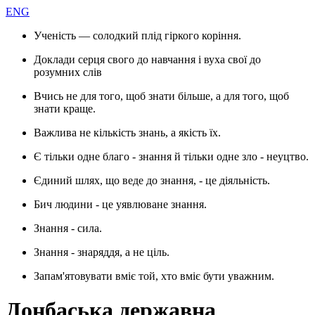
ENG
Ученість — солодкий плід гіркого коріння.
Доклади серця свого до навчання і вуха свої до
розумних слів
Вчись не для того, щоб знати більше, а для того, щоб
знати краще.
Важлива не кількість знань, а якість їх.
Є тільки одне благо - знання й тільки одне зло - неуцтво.
Єдиний шлях, що веде до знання, - це діяльність.
Бич людини - це уявлюване знання.
Знання - сила.
Знання - знаряддя, а не ціль.
Запам'ятовувати вміє той, хто вміє бути уважним.
Донбаська державна