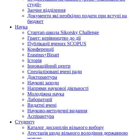
студії»
Заочне відділення
Документи які необхідно подати при вступі на
бюджет
Наука
Стартап-школа Sikorsky Challenge
Грант: керівництво до дії
Публікації вчених SCOPUS
Конференції
Erasmus+Bioart
Історія
Інноваційний центр
Спеціалізовані вчені ради
Докторантура
Наукові заходи
Напрями наукової діяльності
Молодіжна наука
Лабораторії
Видатні вчені
Науково-методичні видання
Аспірантура
Студенту
Каталог дисциплін вільного вибору
Атестація щодо вільного володіння державною
мовою