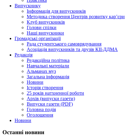
Практика
Випускнику
Інформація для випускників
Методика створення Центрів розвитку кар’єри
Клуб випускників
Голови спілки
Наші випускники
Громадські організації
Рада студентського самоврядування
Асоціація випускників та друзів КІІ-ДДМА
Редакція
Редакційна політика
Навчальні матеріали
Альманах муз
Загальна інформація
Новини
Історія створення
25 років натхненної роботи
Архів (випуски газети)
Випуски газети (PDF)
Головна подія
Оголошення
Новини
Останні новини