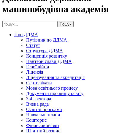
машинобудівна академія
Про ДДМА
Путівник по ДДМА
Статут
Структура ДДМА
Концепція розвитку
Пантеон слави ДДМА
Герої війни
Ліцензія
Ліцензування та акредитація
Сертифікати
Мова освітнього процесу
Документи про вищу освіту
Звіт ректора
Вчена рада
Освітні програми
Навчальні плани
Кошторис
Фінансовий звіт
Штатний розпис