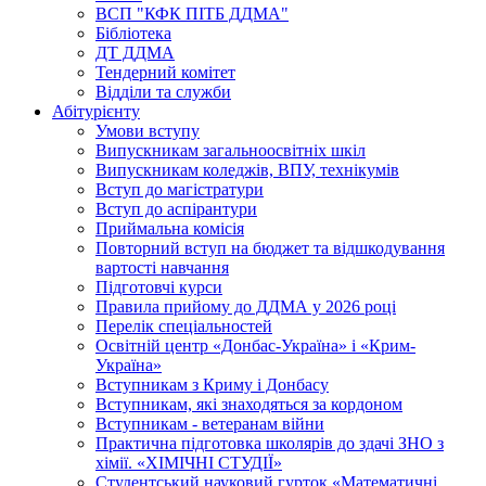
ВСП "КФК ПІТБ ДДМА"
Бібліотека
ДТ ДДМА
Тендерний комітет
Відділи та служби
Абітурієнту
Умови вступу
Випускникам загальноосвітніх шкіл
Випускникам коледжів, ВПУ, технікумів
Вступ до магістратури
Вступ до аспірантури
Приймальна комісія
Повторний вступ на бюджет та відшкодування
вартості навчання
Підготовчі курси
Правила прийому до ДДМА у 2026 році
Перелік спеціальностей
Освітній центр «Донбас-Україна» і «Крим-
Україна»
Вступникам з Криму і Донбасу
Вступникам, які знаходяться за кордоном
Вступникам - ветеранам війни
Практична підготовка школярів до здачі ЗНО з
хімії. «ХІМІЧНІ СТУДІЇ»
Студентський науковий гурток «Математичні