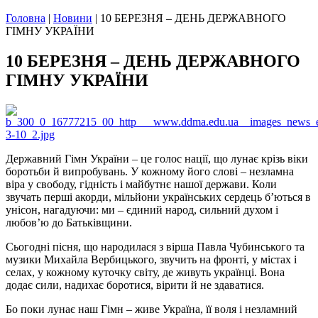
Головна
|
Новини
|
10 БЕРЕЗНЯ – ДЕНЬ ДЕРЖАВНОГО
ГІМНУ УКРАЇНИ
10 БЕРЕЗНЯ – ДЕНЬ ДЕРЖАВНОГО
ГІМНУ УКРАЇНИ
Державний Гімн України – це голос нації, що лунає крізь віки
боротьби й випробувань. У кожному його слові – незламна
віра у свободу, гідність і майбутнє нашої держави. Коли
звучать перші акорди, мільйони українських сердець б’ються в
унісон, нагадуючи: ми – єдиний народ, сильний духом і
любов’ю до Батьківщини.
Сьогодні пісня, що народилася з вірша Павла Чубинського та
музики Михайла Вербицького, звучить на фронті, у містах і
селах, у кожному куточку світу, де живуть українці. Вона
додає сили, надихає боротися, вірити й не здаватися.
Бо поки лунає наш Гімн – живе Україна, її воля і незламний