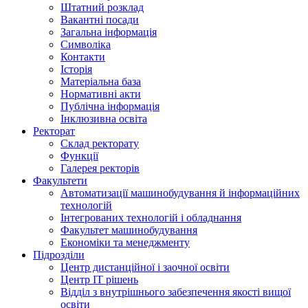
Штатний розклад
Вакантні посади
Загальна інформація
Символіка
Контакти
Історія
Матеріальна база
Нормативні акти
Публічна інформація
Інклюзивна освіта
Ректорат
Склад ректорату
Функції
Галерея ректорів
Факультети
Автоматизації машинобудування й інформаційних
технологій
Інтегрованих технологій і обладнання
Факультет машинобудування
Економіки та менеджменту
Підрозділи
Центр дистанційної і заочної освіти
Центр ІТ рішень
Відділ з внутрішнього забезпечення якості вищої
освіти