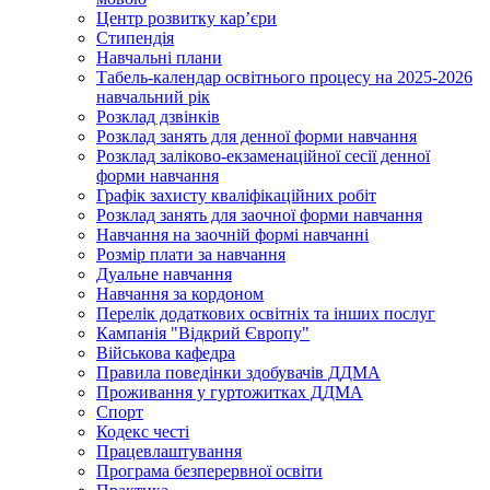
Центр розвитку кар’єри
Стипендія
Навчальні плани
Табель-календар освітнього процесу на 2025-2026
навчальний рік
Розклад дзвінків
Розклад занять для денної форми навчання
Розклад заліково-екзаменаційної сесії денної
форми навчання
Графік захисту кваліфікаційних робіт
Розклад занять для заочної форми навчання
Навчання на заочній формі навчанні
Розмір плати за навчання
Дуальне навчання
Навчання за кордоном
Перелік додаткових освітніх та інших послуг
Кампанія "Відкрий Європу"
Військова кафедра
Правила поведінки здобувачів ДДМА
Проживання у гуртожитках ДДМА
Спорт
Кодекс честі
Працевлаштування
Програма безперервної освіти