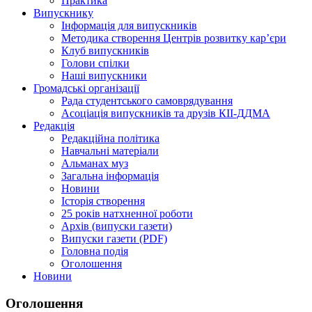
Практика
Випускнику
Інформація для випускників
Методика створення Центрів розвитку кар’єри
Клуб випускників
Голови спілки
Наші випускники
Громадські організації
Рада студентського самоврядування
Асоціація випускників та друзів КІІ-ДДМА
Редакція
Редакційна політика
Навчальні матеріали
Альманах муз
Загальна інформація
Новини
Історія створення
25 років натхненної роботи
Архів (випуски газети)
Випуски газети (PDF)
Головна подія
Оголошення
Новини
Оголошення