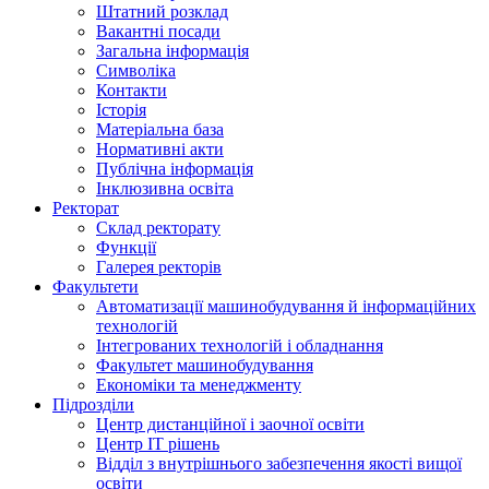
Штатний розклад
Вакантні посади
Загальна інформація
Символіка
Контакти
Історія
Матеріальна база
Нормативні акти
Публічна інформація
Інклюзивна освіта
Ректорат
Склад ректорату
Функції
Галерея ректорів
Факультети
Автоматизації машинобудування й інформаційних
технологій
Інтегрованих технологій і обладнання
Факультет машинобудування
Економіки та менеджменту
Підрозділи
Центр дистанційної і заочної освіти
Центр ІТ рішень
Відділ з внутрішнього забезпечення якості вищої
освіти