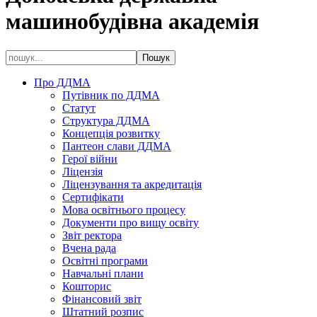
машинобудівна академія
Про ДДМА
Путівник по ДДМА
Статут
Структура ДДМА
Концепція розвитку
Пантеон слави ДДМА
Герої війни
Ліцензія
Ліцензування та акредитація
Сертифікати
Мова освітнього процесу
Документи про вищу освіту
Звіт ректора
Вчена рада
Освітні програми
Навчальні плани
Кошторис
Фінансовий звіт
Штатний розпис