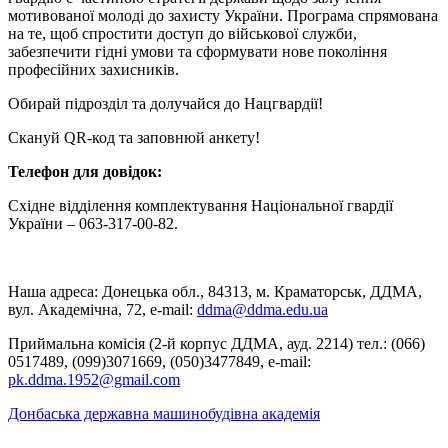
мотивованої молоді до захисту України. Програма спрямована
на те, щоб спростити доступ до військової служби,
забезпечити гідні умови та сформувати нове покоління
професійних захисників.
Обирай підрозділ та долучайся до Нацгвардії!
Скануй QR-код та заповнюй анкету!
Телефон для довідок:
Східне відділення комплектування Національної гвардії
України – 063-317-00-82.
Наша адреса: Донецька обл., 84313, м. Краматорськ, ДДМА,
вул. Академічна, 72, е-mail:
ddma@ddma.edu.ua
Приймальна комісія (2-й корпус ДДМА, ауд. 2214) тел.: (066)
0517489, (099)3071669, (050)3477849, e-mail:
pk.ddma.1952@gmail.com
Донбаська державна машинобудівна академія