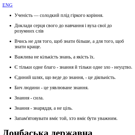
ENG
Ученість — солодкий плід гіркого коріння.
Доклади серця свого до навчання і вуха свої до
розумних слів
Вчись не для того, щоб знати більше, а для того, щоб
знати краще.
Важлива не кількість знань, а якість їх.
Є тільки одне благо - знання й тільки одне зло - неуцтво.
Єдиний шлях, що веде до знання, - це діяльність.
Бич людини - це уявлюване знання.
Знання - сила.
Знання - знаряддя, а не ціль.
Запам'ятовувати вміє той, хто вміє бути уважним.
Донбаська державна