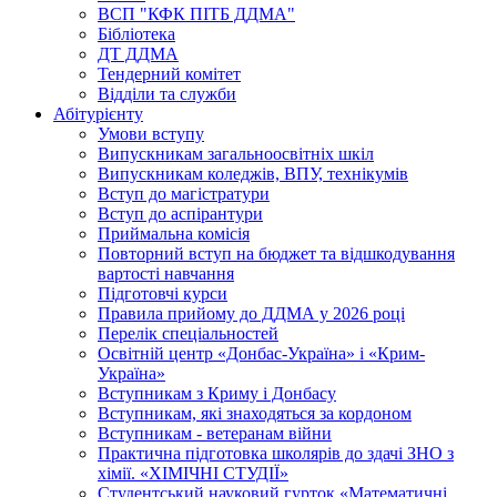
ВСП "КФК ПІТБ ДДМА"
Бібліотека
ДТ ДДМА
Тендерний комітет
Відділи та служби
Абітурієнту
Умови вступу
Випускникам загальноосвітніх шкіл
Випускникам коледжів, ВПУ, технікумів
Вступ до магістратури
Вступ до аспірантури
Приймальна комісія
Повторний вступ на бюджет та відшкодування
вартості навчання
Підготовчі курси
Правила прийому до ДДМА у 2026 році
Перелік спеціальностей
Освітній центр «Донбас-Україна» і «Крим-
Україна»
Вступникам з Криму і Донбасу
Вступникам, які знаходяться за кордоном
Вступникам - ветеранам війни
Практична підготовка школярів до здачі ЗНО з
хімії. «ХІМІЧНІ СТУДІЇ»
Студентський науковий гурток «Математичні