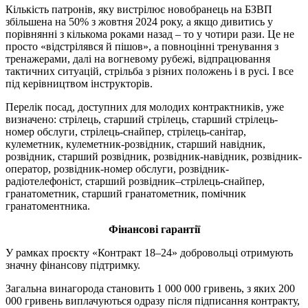
Кількість патронів, яку вистрілює новобранець на БЗВП
збільшена на 50% з жовтня 2024 року, а якщо дивитись у
порівнянні з кількома роками назад – то у чотири рази. Це не
просто «відстрілявся й пішов», а повноцінні тренування з
тренажерами, далі на вогневому рубежі, відпрацювання
тактичних ситуацій, стрільба з різних положень і в русі. І все
під керівництвом інструкторів.
Перелік посад, доступних для молодих контрактників, уже
визначено: стрілець, старший стрілець, старший стрілець-
номер обслуги, стрілець-снайпер, стрілець-санітар,
кулеметник, кулеметник-розвідник, старший навідник,
розвідник, старший розвідник, розвідник-навідник, розвідник-
оператор, розвідник-номер обслуги, розвідник-
радіотелефоніст, старший розвідник–стрілець-снайпер,
гранатометник, старший гранатометник, помічник
гранатоментника.
Фінансові гарантії
У рамках проєкту «Контракт 18–24» добровольці отримують
значну фінансову підтримку.
Загальна винагорода становить 1 000 000 гривень, з яких 200
000 гривень виплачуються одразу після підписання контракту,