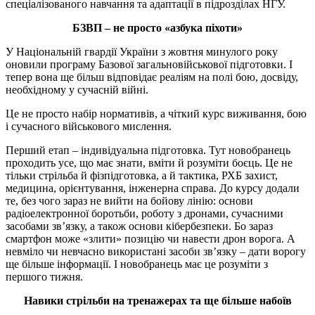
спеціалізованого навчання та адаптації в підрозділах НГУ.
БЗВП – не просто «азбука піхоти»
У Національній гвардії України з жовтня минулого року
оновили програму Базової загальновійськової підготовки. І
тепер вона ще більш відповідає реаліям на полі бою, досвіду,
необхідному у сучасній війні.
Це не просто набір нормативів, а чіткий курс виживання, бою
і сучасного військового мислення.
Перший етап – індивідуальна підготовка. Тут новобранець
проходить усе, що має знати, вміти й розуміти боєць. Це не
тільки стрільба й фізпідготовка, а й тактика, РХБ захист,
медицина, орієнтування, інженерна справа. До курсу додали
те, без чого зараз не вийти на бойову лінію: основи
радіоелектронної боротьби, роботу з дронами, сучасними
засобами зв’язку, а також основи кібербезпеки. Бо зараз
смартфон може «злити» позицію чи навести дрон ворога. А
невміло чи невчасно використані засоби зв’язку – дати ворогу
ще більше інформації. І новобранець має це розуміти з
першого тижня.
Навики стрільби на тренажерах та ще більше набоїв