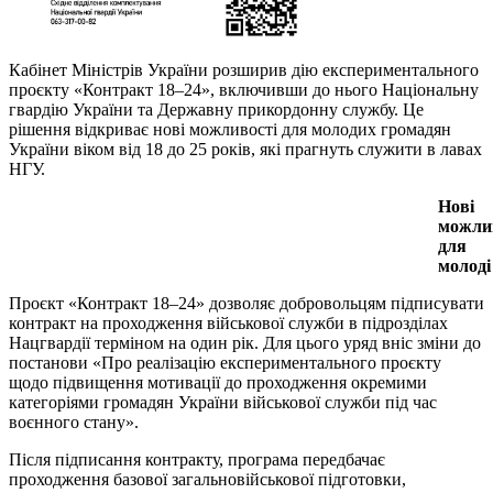
Кабінет Міністрів України розширив дію експериментального
проєкту «Контракт 18–24», включивши до нього Національну
гвардію України та Державну прикордонну службу. Це
рішення відкриває нові можливості для молодих громадян
України віком від 18 до 25 років, які прагнуть служити в лавах
НГУ.
Нові
можли
для
молоді
Проєкт «Контракт 18–24» дозволяє добровольцям підписувати
контракт на проходження військової служби в підрозділах
Нацгвардії терміном на один рік. Для цього уряд вніс зміни до
постанови «Про реалізацію експериментального проєкту
щодо підвищення мотивації до проходження окремими
категоріями громадян України військової служби під час
воєнного стану».
Після підписання контракту, програма передбачає
проходження базової загальновійськової підготовки,