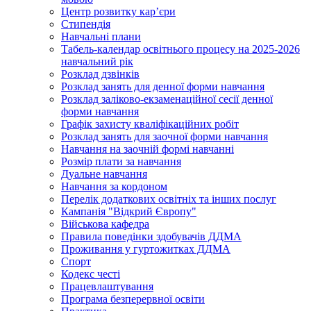
Центр розвитку кар’єри
Стипендія
Навчальні плани
Табель-календар освітнього процесу на 2025-2026
навчальний рік
Розклад дзвінків
Розклад занять для денної форми навчання
Розклад заліково-екзаменаційної сесії денної
форми навчання
Графік захисту кваліфікаційних робіт
Розклад занять для заочної форми навчання
Навчання на заочній формі навчанні
Розмір плати за навчання
Дуальне навчання
Навчання за кордоном
Перелік додаткових освітніх та інших послуг
Кампанія "Відкрий Європу"
Військова кафедра
Правила поведінки здобувачів ДДМА
Проживання у гуртожитках ДДМА
Спорт
Кодекс честі
Працевлаштування
Програма безперервної освіти