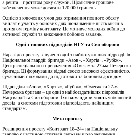
а решта – протягом року служби. Щомісячне грошове
забезпечення може досягати 120 000 гривень.
Однією з ключових умов для отримання повного обсягу
виплат є участь у бойових діях щонайменше шість місяців
протягом терміну контракту. Це мотивує молодих воїнів до
активної служби та виконання бойових завдань.
Одні з топових підрозділів НГУ та Сил оборони
Наразі до проєкту залучено одні з найпотужніших підрозділів
Національної гвардії: бригади «Азов», «Хартія», «Рубіж»,
Центр спеціального призначення «Омега» та 27-ма Печерська
бригада. Ці формування відомі своєю високою ефективністю,
сучасними підходами до підготовки та бойовим досвідом.
Підрозділи «Азов», «Хартія», «Рубіж», «Омега» та 27-ма
Печерська бригада – це одні з найбоєздатніших підрозділів
Нацгвардії та Сил оборони. Їхні командири мають унікальний
досвід, а системи підготовки відповідають найвищим
стандартам.
Мета проєкту
Розширення проєкту «Контракт 18–24» на Національну
гвардію є частиною стратегії держави щодо залучення