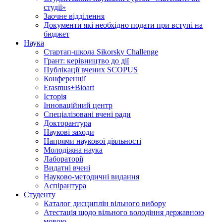
студії»
Заочне відділення
Документи які необхідно подати при вступі на
бюджет
Наука
Стартап-школа Sikorsky Challenge
Грант: керівництво до дії
Публікації вчених SCOPUS
Конференції
Erasmus+Bioart
Історія
Інноваційний центр
Спеціалізовані вчені ради
Докторантура
Наукові заходи
Напрями наукової діяльності
Молодіжна наука
Лабораторії
Видатні вчені
Науково-методичні видання
Аспірантура
Студенту
Каталог дисциплін вільного вибору
Атестація щодо вільного володіння державною
мовою