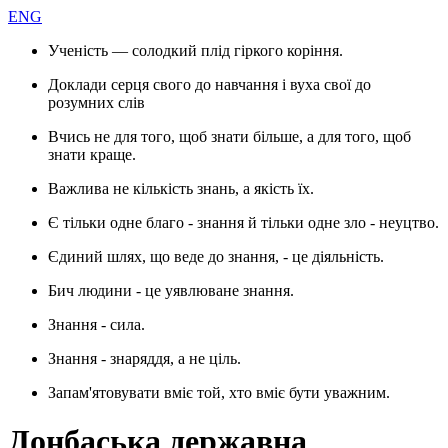
ENG
Ученість — солодкий плід гіркого коріння.
Доклади серця свого до навчання і вуха свої до
розумних слів
Вчись не для того, щоб знати більше, а для того, щоб
знати краще.
Важлива не кількість знань, а якість їх.
Є тільки одне благо - знання й тільки одне зло - неуцтво.
Єдиний шлях, що веде до знання, - це діяльність.
Бич людини - це уявлюване знання.
Знання - сила.
Знання - знаряддя, а не ціль.
Запам'ятовувати вміє той, хто вміє бути уважним.
Донбаська державна