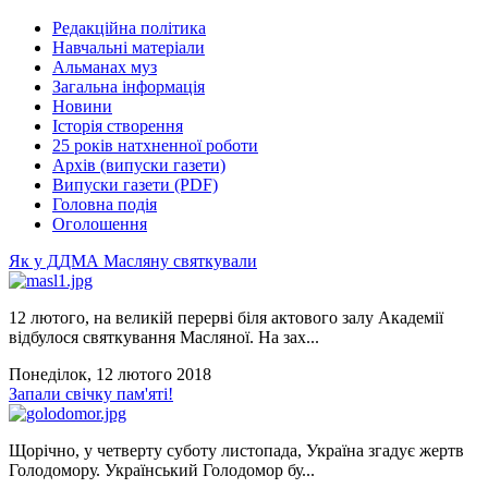
Редакційна політика
Навчальні матеріали
Альманах муз
Загальна інформація
Новини
Історія створення
25 років натхненної роботи
Архів (випуски газети)
Випуски газети (PDF)
Головна подія
Оголошення
Як у ДДМА Масляну святкували
12 лютого, на великій перерві біля актового залу Академії
відбулося святкування Масляної. На зах...
Понеділок, 12 лютого 2018
Запали свічку пам'яті!
Щорічно, у четверту суботу листопада, Україна згадує жертв
Голодомору. Український Голодомор бу...