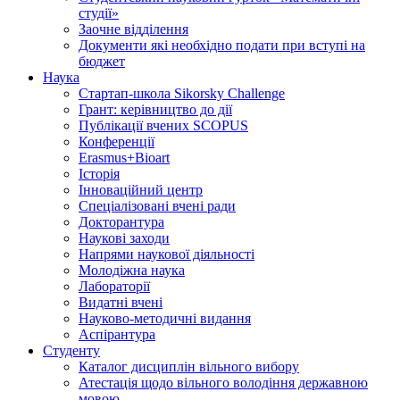
студії»
Заочне відділення
Документи які необхідно подати при вступі на
бюджет
Наука
Стартап-школа Sikorsky Challenge
Грант: керівництво до дії
Публікації вчених SCOPUS
Конференції
Erasmus+Bioart
Історія
Інноваційний центр
Спеціалізовані вчені ради
Докторантура
Наукові заходи
Напрями наукової діяльності
Молодіжна наука
Лабораторії
Видатні вчені
Науково-методичні видання
Аспірантура
Студенту
Каталог дисциплін вільного вибору
Атестація щодо вільного володіння державною
мовою