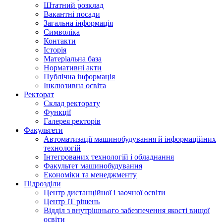
Штатний розклад
Вакантні посади
Загальна інформація
Символіка
Контакти
Історія
Матеріальна база
Нормативні акти
Публічна інформація
Інклюзивна освіта
Ректорат
Склад ректорату
Функції
Галерея ректорів
Факультети
Автоматизації машинобудування й інформаційних
технологій
Інтегрованих технологій і обладнання
Факультет машинобудування
Економіки та менеджменту
Підрозділи
Центр дистанційної і заочної освіти
Центр ІТ рішень
Відділ з внутрішнього забезпечення якості вищої
освіти