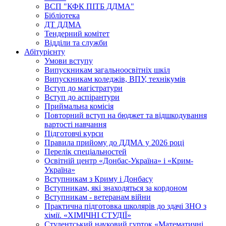
ВСП "КФК ПІТБ ДДМА"
Бібліотека
ДТ ДДМА
Тендерний комітет
Відділи та служби
Абітурієнту
Умови вступу
Випускникам загальноосвітніх шкіл
Випускникам коледжів, ВПУ, технікумів
Вступ до магістратури
Вступ до аспірантури
Приймальна комісія
Повторний вступ на бюджет та відшкодування
вартості навчання
Підготовчі курси
Правила прийому до ДДМА у 2026 році
Перелік спеціальностей
Освітній центр «Донбас-Україна» і «Крим-
Україна»
Вступникам з Криму і Донбасу
Вступникам, які знаходяться за кордоном
Вступникам - ветеранам війни
Практична підготовка школярів до здачі ЗНО з
хімії. «ХІМІЧНІ СТУДІЇ»
Студентський науковий гурток «Математичні