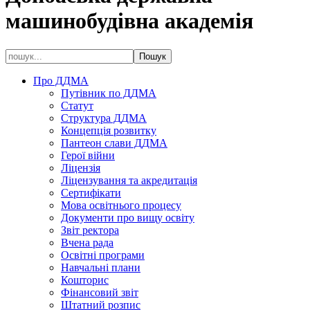
машинобудівна академія
Про ДДМА
Путівник по ДДМА
Статут
Структура ДДМА
Концепція розвитку
Пантеон слави ДДМА
Герої війни
Ліцензія
Ліцензування та акредитація
Сертифікати
Мова освітнього процесу
Документи про вищу освіту
Звіт ректора
Вчена рада
Освітні програми
Навчальні плани
Кошторис
Фінансовий звіт
Штатний розпис