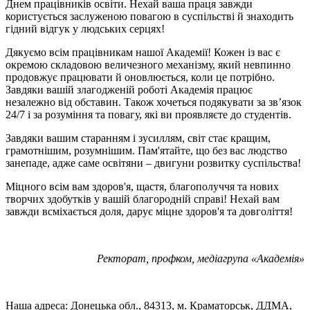
Днем працівників освіти. Нехай ваша праця завжди
користується заслуженою повагою в суспільстві й знаходить
гідний відгук у людських серцях!
Дякуємо всім працівникам нашої Академії! Кожен із вас є
окремою складовою величезного механізму, який невпинно
продовжує працювати й оновлюється, коли це потрібно.
Завдяки вашій злагодженій роботі Академія працює
незалежно від обставин. Також хочеться подякувати за зв’язок
24/7 і за розуміння та повагу, які ви проявляєте до студентів.
Завдяки вашим старанням і зусиллям, світ стає кращим,
грамотнішим, розумнішим. Пам'ятайте, що без вас людство
занепаде, адже саме освітяни – двигуни розвитку суспільства!
Міцного всім вам здоров'я, щастя, благополуччя та нових
творчих здобутків у вашій благородній справі! Нехай вам
завжди всміхається доля, дарує міцне здоров'я та довголіття!
Ректорат, профком, медіагрупа «Академія»
Наша адреса: Донецька обл., 84313, м. Краматорськ, ДДМА,