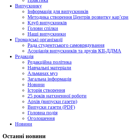
Практика
Випускнику
Інформація для випускників
Методика створення Центрів розвитку кар’єри
Клуб випускників
Голови спілки
Наші випускники
Громадські організації
Рада студентського самоврядування
Асоціація випускників та друзів КІІ-ДДМА
Редакція
Редакційна політика
Навчальні матеріали
Альманах муз
Загальна інформація
Новини
Історія створення
25 років натхненної роботи
Архів (випуски газети)
Випуски газети (PDF)
Головна подія
Оголошення
Новини
Останні новини