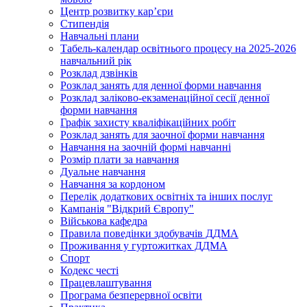
Центр розвитку кар’єри
Стипендія
Навчальні плани
Табель-календар освітнього процесу на 2025-2026
навчальний рік
Розклад дзвінків
Розклад занять для денної форми навчання
Розклад заліково-екзаменаційної сесії денної
форми навчання
Графік захисту кваліфікаційних робіт
Розклад занять для заочної форми навчання
Навчання на заочній формі навчанні
Розмір плати за навчання
Дуальне навчання
Навчання за кордоном
Перелік додаткових освітніх та інших послуг
Кампанія "Відкрий Європу"
Військова кафедра
Правила поведінки здобувачів ДДМА
Проживання у гуртожитках ДДМА
Спорт
Кодекс честі
Працевлаштування
Програма безперервної освіти