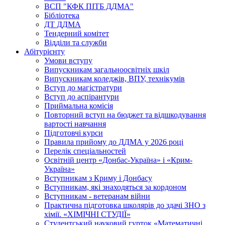
ВСП "КФК ПІТБ ДДМА"
Бібліотека
ДТ ДДМА
Тендерний комітет
Відділи та служби
Абітурієнту
Умови вступу
Випускникам загальноосвітніх шкіл
Випускникам коледжів, ВПУ, технікумів
Вступ до магістратури
Вступ до аспірантури
Приймальна комісія
Повторний вступ на бюджет та відшкодування
вартості навчання
Підготовчі курси
Правила прийому до ДДМА у 2026 році
Перелік спеціальностей
Освітній центр «Донбас-Україна» і «Крим-
Україна»
Вступникам з Криму і Донбасу
Вступникам, які знаходяться за кордоном
Вступникам - ветеранам війни
Практична підготовка школярів до здачі ЗНО з
хімії. «ХІМІЧНІ СТУДІЇ»
Студентський науковий гурток «Математичні