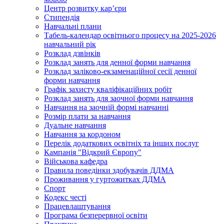
Центр розвитку кар’єри
Стипендія
Навчальні плани
Табель-календар освітнього процесу на 2025-2026
навчальний рік
Розклад дзвінків
Розклад занять для денної форми навчання
Розклад заліково-екзаменаційної сесії денної
форми навчання
Графік захисту кваліфікаційних робіт
Розклад занять для заочної форми навчання
Навчання на заочній формі навчанні
Розмір плати за навчання
Дуальне навчання
Навчання за кордоном
Перелік додаткових освітніх та інших послуг
Кампанія "Відкрий Європу"
Військова кафедра
Правила поведінки здобувачів ДДМА
Проживання у гуртожитках ДДМА
Спорт
Кодекс честі
Працевлаштування
Програма безперервної освіти