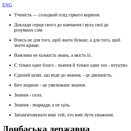
ENG
Ученість — солодкий плід гіркого коріння.
Доклади серця свого до навчання і вуха свої до
розумних слів
Вчись не для того, щоб знати більше, а для того, щоб
знати краще.
Важлива не кількість знань, а якість їх.
Є тільки одне благо - знання й тільки одне зло - неуцтво.
Єдиний шлях, що веде до знання, - це діяльність.
Бич людини - це уявлюване знання.
Знання - сила.
Знання - знаряддя, а не ціль.
Запам'ятовувати вміє той, хто вміє бути уважним.
Донбаська державна