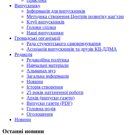
Практика
Випускнику
Інформація для випускників
Методика створення Центрів розвитку кар’єри
Клуб випускників
Голови спілки
Наші випускники
Громадські організації
Рада студентського самоврядування
Асоціація випускників та друзів КІІ-ДДМА
Редакція
Редакційна політика
Навчальні матеріали
Альманах муз
Загальна інформація
Новини
Історія створення
25 років натхненної роботи
Архів (випуски газети)
Випуски газети (PDF)
Головна подія
Оголошення
Новини
Останні новини