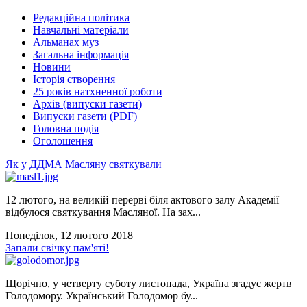
Редакційна політика
Навчальні матеріали
Альманах муз
Загальна інформація
Новини
Історія створення
25 років натхненної роботи
Архів (випуски газети)
Випуски газети (PDF)
Головна подія
Оголошення
Як у ДДМА Масляну святкували
12 лютого, на великій перерві біля актового залу Академії
відбулося святкування Масляної. На зах...
Понеділок, 12 лютого 2018
Запали свічку пам'яті!
Щорічно, у четверту суботу листопада, Україна згадує жертв
Голодомору. Український Голодомор бу...