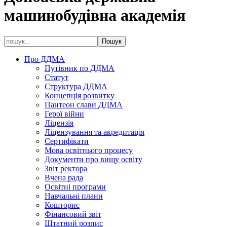
машинобудівна академія
Про ДДМА
Путівник по ДДМА
Статут
Структура ДДМА
Концепція розвитку
Пантеон слави ДДМА
Герої війни
Ліцензія
Ліцензування та акредитація
Сертифікати
Мова освітнього процесу
Документи про вищу освіту
Звіт ректора
Вчена рада
Освітні програми
Навчальні плани
Кошторис
Фінансовий звіт
Штатний розпис