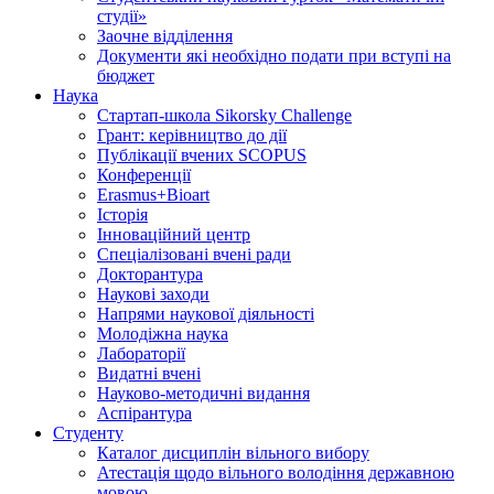
студії»
Заочне відділення
Документи які необхідно подати при вступі на
бюджет
Наука
Стартап-школа Sikorsky Challenge
Грант: керівництво до дії
Публікації вчених SCOPUS
Конференції
Erasmus+Bioart
Історія
Інноваційний центр
Спеціалізовані вчені ради
Докторантура
Наукові заходи
Напрями наукової діяльності
Молодіжна наука
Лабораторії
Видатні вчені
Науково-методичні видання
Аспірантура
Студенту
Каталог дисциплін вільного вибору
Атестація щодо вільного володіння державною
мовою