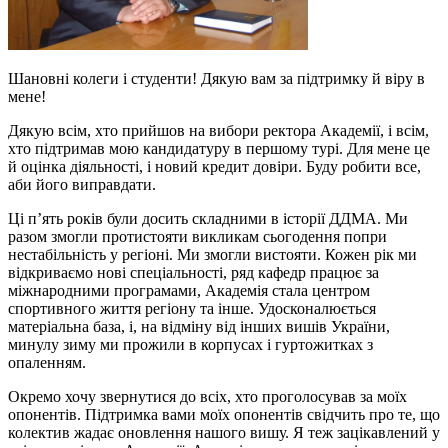
Шановні колеги і студенти! Дякую вам за підтримку й віру в
мене!
Дякую всім, хто прийшов на вибори ректора Академії, і всім,
хто підтримав мою кандидатуру в першому турі. Для мене це
й оцінка діяльності, і новий кредит довіри. Буду робити все,
аби його виправдати.
Ці п’ять років були досить складними в історії ДДМА. Ми
разом змогли протистояти викликам сьогодення попри
нестабільність у регіоні. Ми змогли вистояти. Кожен рік ми
відкриваємо нові спеціальності, ряд кафедр працює за
міжнародними програмами, Академія стала центром
спортивного життя регіону та інше. Удосконалюється
матеріальна база, і, на відміну від інших вишів України,
минулу зиму ми прожили в корпусах і гуртожитках з
опаленням.
Окремо хочу звернутися до всіх, хто проголосував за моїх
опонентів. Підтримка вами моїх опонентів свідчить про те, що
колектив жадає оновлення нашого вишу. Я теж зацікавлений у