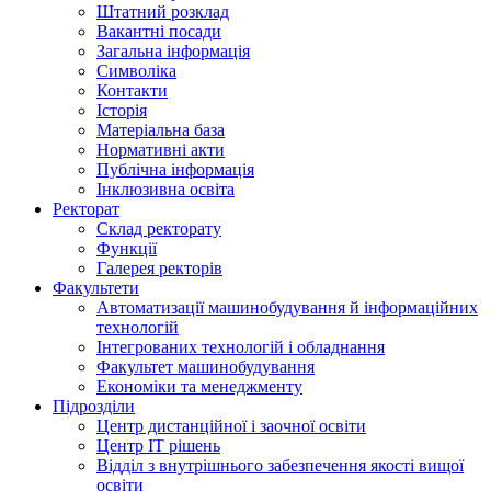
Штатний розклад
Вакантні посади
Загальна інформація
Символіка
Контакти
Історія
Матеріальна база
Нормативні акти
Публічна інформація
Інклюзивна освіта
Ректорат
Склад ректорату
Функції
Галерея ректорів
Факультети
Автоматизації машинобудування й інформаційних
технологій
Інтегрованих технологій і обладнання
Факультет машинобудування
Економіки та менеджменту
Підрозділи
Центр дистанційної і заочної освіти
Центр ІТ рішень
Відділ з внутрішнього забезпечення якості вищої
освіти