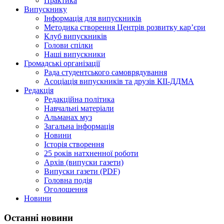
Практика
Випускнику
Інформація для випускників
Методика створення Центрів розвитку кар’єри
Клуб випускників
Голови спілки
Наші випускники
Громадські організації
Рада студентського самоврядування
Асоціація випускників та друзів КІІ-ДДМА
Редакція
Редакційна політика
Навчальні матеріали
Альманах муз
Загальна інформація
Новини
Історія створення
25 років натхненної роботи
Архів (випуски газети)
Випуски газети (PDF)
Головна подія
Оголошення
Новини
Останні новини