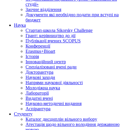
студії»
Заочне відділення
Документи які необхідно подати при вступі на
бюджет
Наука
Стартап-школа Sikorsky Challenge
Грант: керівництво до дії
Публікації вчених SCOPUS
Конференції
Erasmus+Bioart
Історія
Інноваційний центр
Спеціалізовані вчені ради
Докторантура
Наукові заходи
Напрями наукової діяльності
Молодіжна наука
Лабораторії
Видатні вчені
Науково-методичні видання
Аспірантура
Студенту
Каталог дисциплін вільного вибору
Атестація щодо вільного володіння державною
мовою