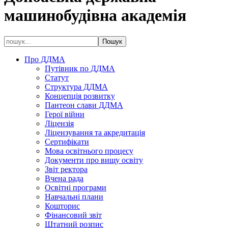
машинобудівна академія
Про ДДМА
Путівник по ДДМА
Статут
Структура ДДМА
Концепція розвитку
Пантеон слави ДДМА
Герої війни
Ліцензія
Ліцензування та акредитація
Сертифікати
Мова освітнього процесу
Документи про вищу освіту
Звіт ректора
Вчена рада
Освітні програми
Навчальні плани
Кошторис
Фінансовий звіт
Штатний розпис