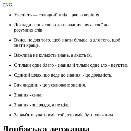
ENG
Ученість — солодкий плід гіркого коріння.
Доклади серця свого до навчання і вуха свої до
розумних слів
Вчись не для того, щоб знати більше, а для того, щоб
знати краще.
Важлива не кількість знань, а якість їх.
Є тільки одне благо - знання й тільки одне зло - неуцтво.
Єдиний шлях, що веде до знання, - це діяльність.
Бич людини - це уявлюване знання.
Знання - сила.
Знання - знаряддя, а не ціль.
Запам'ятовувати вміє той, хто вміє бути уважним.
Донбаська державна