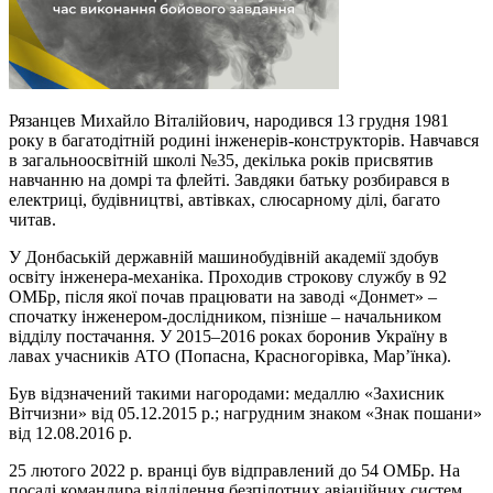
Рязанцев Михайло Віталійович, народився 13 грудня 1981
року в багатодітній родині інженерів-конструкторів. Навчався
в загальноосвітній школі №35, декілька років присвятив
навчанню на домрі та флейті. Завдяки батьку розбирався в
електриці, будівництві, автівках, слюсарному ділі, багато
читав.
У Донбаській державній машинобудівній академії здобув
освіту інженера-механіка. Проходив строкову службу в 92
ОМБр, після якої почав працювати на заводі «Донмет» –
спочатку інженером-дослідником, пізніше – начальником
відділу постачання. У 2015–2016 роках боронив Україну в
лавах учасників АТО (Попасна, Красногорівка, Мар’їнка).
Був відзначений такими нагородами: медаллю «Захисник
Вітчизни» від 05.12.2015 р.; нагрудним знаком «Знак пошани»
від 12.08.2016 р.
25 лютого 2022 р. вранці був відправлений до 54 ОМБр. На
посаді командира відділення безпілотних авіаційних систем