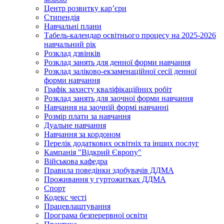
Центр розвитку кар’єри
Стипендія
Навчальні плани
Табель-календар освітнього процесу на 2025-2026
навчальний рік
Розклад дзвінків
Розклад занять для денної форми навчання
Розклад заліково-екзаменаційної сесії денної
форми навчання
Графік захисту кваліфікаційних робіт
Розклад занять для заочної форми навчання
Навчання на заочній формі навчанні
Розмір плати за навчання
Дуальне навчання
Навчання за кордоном
Перелік додаткових освітніх та інших послуг
Кампанія "Відкрий Європу"
Військова кафедра
Правила поведінки здобувачів ДДМА
Проживання у гуртожитках ДДМА
Спорт
Кодекс честі
Працевлаштування
Програма безперервної освіти