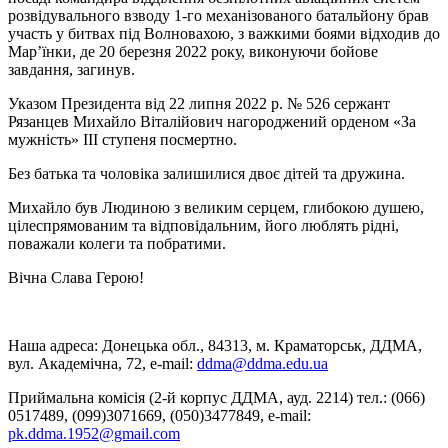
розвідувального взводу 1-го механізованого батальйону брав
участь у битвах під Волновахою, з важкими боями відходив до
Мар’їнки, де 20 березня 2022 року, виконуючи бойове
завдання, загинув.
Указом Президента від 22 липня 2022 р. № 526 сержант
Рязанцев Михайло Віталійович нагороджений орденом «За
мужність» III ступеня посмертно.
Без батька та чоловіка залишилися двоє дітей та дружина.
Михайло був Людиною з великим серцем, глибокою душею,
цілеспрямованим та відповідальним, його люблять рідні,
поважали колеги та побратими.
Вічна Слава Герою!
Наша адреса: Донецька обл., 84313, м. Краматорськ, ДДМА,
вул. Академічна, 72, е-mail:
ddma@ddma.edu.ua
Приймальна комісія (2-й корпус ДДМА, ауд. 2214) тел.: (066)
0517489, (099)3071669, (050)3477849, e-mail:
pk.ddma.1952@gmail.com