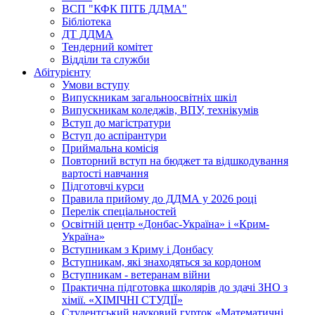
ВСП "КФК ПІТБ ДДМА"
Бібліотека
ДТ ДДМА
Тендерний комітет
Відділи та служби
Абітурієнту
Умови вступу
Випускникам загальноосвітніх шкіл
Випускникам коледжів, ВПУ, технікумів
Вступ до магістратури
Вступ до аспірантури
Приймальна комісія
Повторний вступ на бюджет та відшкодування
вартості навчання
Підготовчі курси
Правила прийому до ДДМА у 2026 році
Перелік спеціальностей
Освітній центр «Донбас-Україна» і «Крим-
Україна»
Вступникам з Криму і Донбасу
Вступникам, які знаходяться за кордоном
Вступникам - ветеранам війни
Практична підготовка школярів до здачі ЗНО з
хімії. «ХІМІЧНІ СТУДІЇ»
Студентський науковий гурток «Математичні