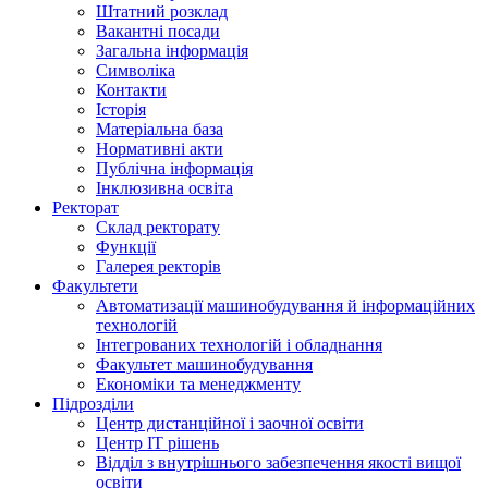
Штатний розклад
Вакантні посади
Загальна інформація
Символіка
Контакти
Історія
Матеріальна база
Нормативні акти
Публічна інформація
Інклюзивна освіта
Ректорат
Склад ректорату
Функції
Галерея ректорів
Факультети
Автоматизації машинобудування й інформаційних
технологій
Інтегрованих технологій і обладнання
Факультет машинобудування
Економіки та менеджменту
Підрозділи
Центр дистанційної і заочної освіти
Центр ІТ рішень
Відділ з внутрішнього забезпечення якості вищої
освіти