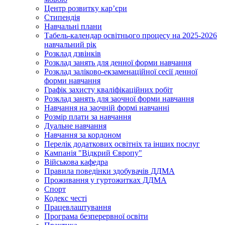
Центр розвитку кар’єри
Стипендія
Навчальні плани
Табель-календар освітнього процесу на 2025-2026
навчальний рік
Розклад дзвінків
Розклад занять для денної форми навчання
Розклад заліково-екзаменаційної сесії денної
форми навчання
Графік захисту кваліфікаційних робіт
Розклад занять для заочної форми навчання
Навчання на заочній формі навчанні
Розмір плати за навчання
Дуальне навчання
Навчання за кордоном
Перелік додаткових освітніх та інших послуг
Кампанія "Відкрий Європу"
Військова кафедра
Правила поведінки здобувачів ДДМА
Проживання у гуртожитках ДДМА
Спорт
Кодекс честі
Працевлаштування
Програма безперервної освіти