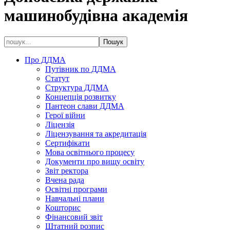
машинобудівна академія
Про ДДМА
Путівник по ДДМА
Статут
Структура ДДМА
Концепція розвитку
Пантеон слави ДДМА
Герої війни
Ліцензія
Ліцензування та акредитація
Сертифікати
Мова освітнього процесу
Документи про вищу освіту
Звіт ректора
Вчена рада
Освітні програми
Навчальні плани
Кошторис
Фінансовий звіт
Штатний розпис