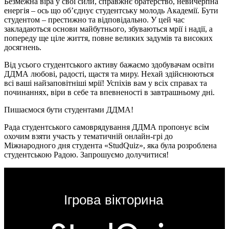
Безмежна віра у свої сили, справжнє братерство, невичерпна
енергія – ось що об’єднує студентську молодь Академії. Бути
студентом – престижно та відповідально. У цей час
закладаються основи майбутнього, збуваються мрії і надії, а
попереду ще ціле життя, повне великих задумів та високих
досягнень.
Від усього студентського активу бажаємо здобувачам освіти
ДДМА любові, радості, щастя та миру. Нехай здійснюються
всі ваші найзаповітніші мрії! Успіхів вам у всіх справах та
починаннях, віри в себе та впевненості в завтрашньому дні.
Пишаємося бути студентами ДДМА!
Рада студентського самоврядування ДДМА пропонує всім
охочим взяти участь у тематичній онлайн-грі до
Міжнародного дня студента «StudQuiz», яка була розроблена
студентською Радою. Запрошуємо долучитися!