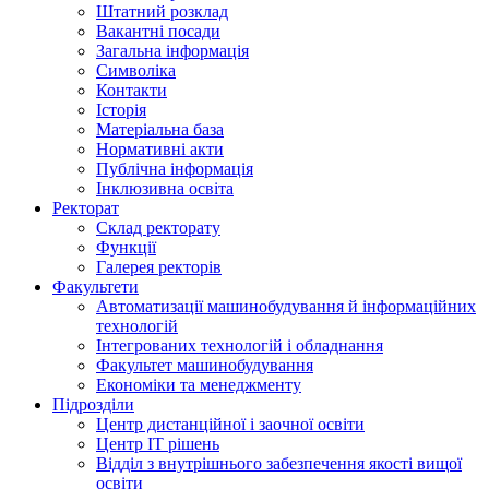
Штатний розклад
Вакантні посади
Загальна інформація
Символіка
Контакти
Історія
Матеріальна база
Нормативні акти
Публічна інформація
Інклюзивна освіта
Ректорат
Склад ректорату
Функції
Галерея ректорів
Факультети
Автоматизації машинобудування й інформаційних
технологій
Інтегрованих технологій і обладнання
Факультет машинобудування
Економіки та менеджменту
Підрозділи
Центр дистанційної і заочної освіти
Центр ІТ рішень
Відділ з внутрішнього забезпечення якості вищої
освіти