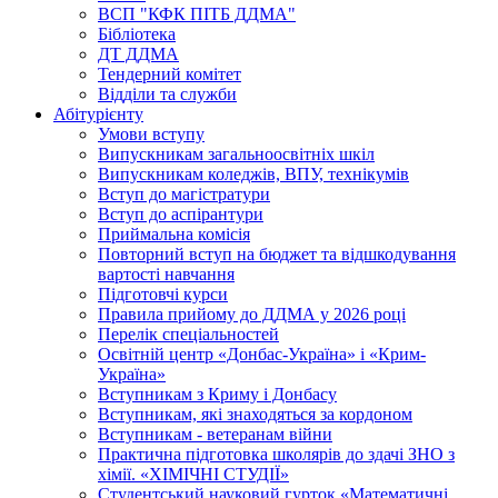
ВСП "КФК ПІТБ ДДМА"
Бібліотека
ДТ ДДМА
Тендерний комітет
Відділи та служби
Абітурієнту
Умови вступу
Випускникам загальноосвітніх шкіл
Випускникам коледжів, ВПУ, технікумів
Вступ до магістратури
Вступ до аспірантури
Приймальна комісія
Повторний вступ на бюджет та відшкодування
вартості навчання
Підготовчі курси
Правила прийому до ДДМА у 2026 році
Перелік спеціальностей
Освітній центр «Донбас-Україна» і «Крим-
Україна»
Вступникам з Криму і Донбасу
Вступникам, які знаходяться за кордоном
Вступникам - ветеранам війни
Практична підготовка школярів до здачі ЗНО з
хімії. «ХІМІЧНІ СТУДІЇ»
Студентський науковий гурток «Математичні