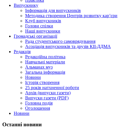
Практика
Випускнику
Інформація для випускників
Методика створення Центрів розвитку кар’єри
Клуб випускників
Голови спілки
Наші випускники
Громадські організації
Рада студентського самоврядування
Асоціація випускників та друзів КІІ-ДДМА
Редакція
Редакційна політика
Навчальні матеріали
Альманах муз
Загальна інформація
Новини
Історія створення
25 років натхненної роботи
Архів (випуски газети)
Випуски газети (PDF)
Головна подія
Оголошення
Новини
Останні новини