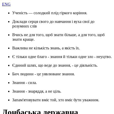
ENG
Ученість — солодкий плід гіркого коріння.
Доклади серця свого до навчання і вуха свої до
розумних слів
Вчись не для того, щоб знати більше, а для того, щоб
знати краще.
Важлива не кількість знань, а якість їх.
Є тільки одне благо - знання й тільки одне зло - неуцтво.
Єдиний шлях, що веде до знання, - це діяльність.
Бич людини - це уявлюване знання.
Знання - сила.
Знання - знаряддя, а не ціль.
Запам'ятовувати вміє той, хто вміє бути уважним.
Донбаська державна