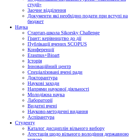
студії»
Заочне відділення
Документи які необхідно подати при вступі на
бюджет
Наука
Стартап-школа Sikorsky Challenge
Грант: керівництво до дії
Публікації вчених SCOPUS
Конференції
Erasmus+Bioart
Історія
Інноваційний центр
Спеціалізовані вчені ради
Докторантура
Наукові заходи
Напрями наукової діяльності
Молодіжна наука
Лабораторії
Видатні вчені
Науково-методичні видання
Аспірантура
Студенту
Каталог дисциплін вільного вибору
Атестація щодо вільного володіння державною
мовою