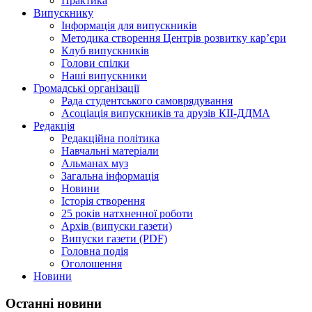
Практика
Випускнику
Інформація для випускників
Методика створення Центрів розвитку кар’єри
Клуб випускників
Голови спілки
Наші випускники
Громадські організації
Рада студентського самоврядування
Асоціація випускників та друзів КІІ-ДДМА
Редакція
Редакційна політика
Навчальні матеріали
Альманах муз
Загальна інформація
Новини
Історія створення
25 років натхненної роботи
Архів (випуски газети)
Випуски газети (PDF)
Головна подія
Оголошення
Новини
Останні новини