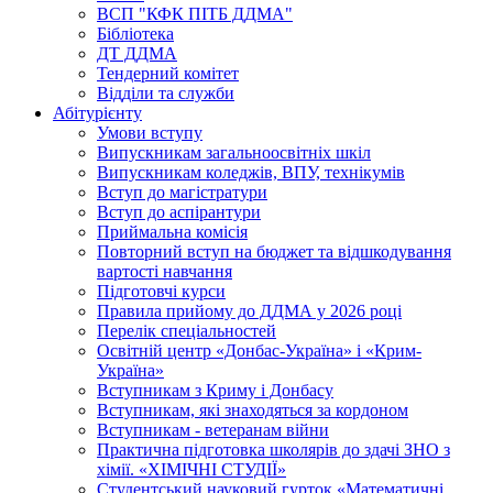
ВСП "КФК ПІТБ ДДМА"
Бібліотека
ДТ ДДМА
Тендерний комітет
Відділи та служби
Абітурієнту
Умови вступу
Випускникам загальноосвітніх шкіл
Випускникам коледжів, ВПУ, технікумів
Вступ до магістратури
Вступ до аспірантури
Приймальна комісія
Повторний вступ на бюджет та відшкодування
вартості навчання
Підготовчі курси
Правила прийому до ДДМА у 2026 році
Перелік спеціальностей
Освітній центр «Донбас-Україна» і «Крим-
Україна»
Вступникам з Криму і Донбасу
Вступникам, які знаходяться за кордоном
Вступникам - ветеранам війни
Практична підготовка школярів до здачі ЗНО з
хімії. «ХІМІЧНІ СТУДІЇ»
Студентський науковий гурток «Математичні