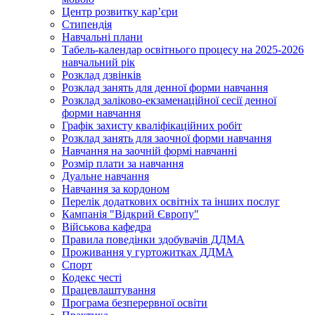
Центр розвитку кар’єри
Стипендія
Навчальні плани
Табель-календар освітнього процесу на 2025-2026
навчальний рік
Розклад дзвінків
Розклад занять для денної форми навчання
Розклад заліково-екзаменаційної сесії денної
форми навчання
Графік захисту кваліфікаційних робіт
Розклад занять для заочної форми навчання
Навчання на заочній формі навчанні
Розмір плати за навчання
Дуальне навчання
Навчання за кордоном
Перелік додаткових освітніх та інших послуг
Кампанія "Відкрий Європу"
Військова кафедра
Правила поведінки здобувачів ДДМА
Проживання у гуртожитках ДДМА
Спорт
Кодекс честі
Працевлаштування
Програма безперервної освіти