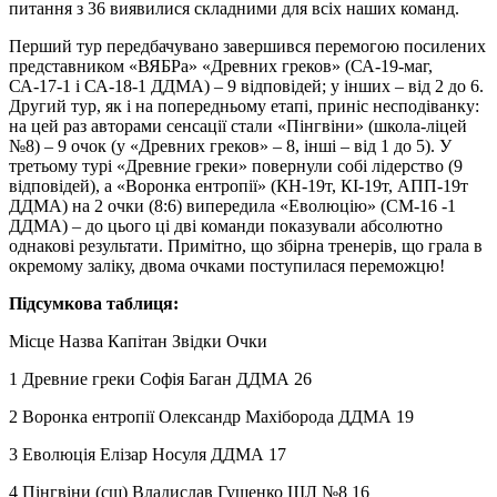
питання з 36 виявилися складними для всіх наших команд.
Перший тур передбачувано завершився перемогою посилених
представником «ВЯБРа» «Древних греков» (СА-19-маг,
СА-17-1 і СА-18-1 ДДМА) – 9 відповідей; у інших – від 2 до 6.
Другий тур, як і на попередньому етапі, приніс несподіванку:
на цей раз авторами сенсації стали «Пінгвіни» (школа-ліцей
№8) – 9 очок (у «Древних греков» – 8, інші – від 1 до 5). У
третьому турі «Древние греки» повернули собі лідерство (9
відповідей), а «Воронка ентропії» (КН-19т, КІ-19т, АПП-19т
ДДМА) на 2 очки (8:6) випередила «Еволюцію» (СМ-16 -1
ДДМА) – до цього ці дві команди показували абсолютно
однакові результати. Примітно, що збірна тренерів, що грала в
окремому заліку, двома очками поступилася переможцю!
Підсумкова таблиця:
Місце Назва Капітан Звідки Очки
1 Древние греки Софія Баган ДДМА 26
2 Воронка ентропії Олександр Махіборода ДДМА 19
3 Еволюція Елізар Носуля ДДМА 17
4 Пінгвіни (сш) Владислав Гущенко ШЛ №8 16