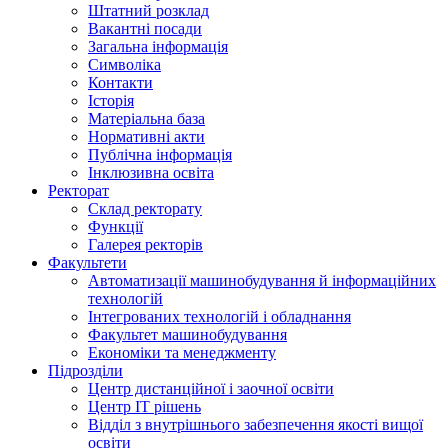
Штатний розклад
Вакантні посади
Загальна інформація
Символіка
Контакти
Історія
Матеріальна база
Нормативні акти
Публічна інформація
Інклюзивна освіта
Ректорат
Склад ректорату
Функції
Галерея ректорів
Факультети
Автоматизації машинобудування й інформаційних
технологій
Інтегрованих технологій і обладнання
Факультет машинобудування
Економіки та менеджменту
Підрозділи
Центр дистанційної і заочної освіти
Центр ІТ рішень
Відділ з внутрішнього забезпечення якості вищої
освіти