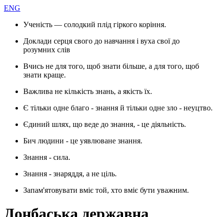
ENG
Ученість — солодкий плід гіркого коріння.
Доклади серця свого до навчання і вуха свої до
розумних слів
Вчись не для того, щоб знати більше, а для того, щоб
знати краще.
Важлива не кількість знань, а якість їх.
Є тільки одне благо - знання й тільки одне зло - неуцтво.
Єдиний шлях, що веде до знання, - це діяльність.
Бич людини - це уявлюване знання.
Знання - сила.
Знання - знаряддя, а не ціль.
Запам'ятовувати вміє той, хто вміє бути уважним.
Донбаська державна