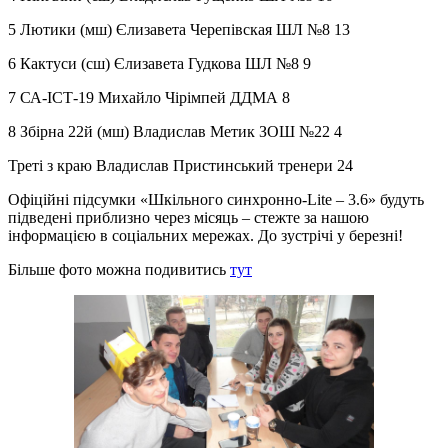
5 Лютики (мш) Єлизавета Черепівская ШЛ №8 13
6 Кактуси (сш) Єлизавета Гудкова ШЛ №8 9
7 СА-ІСТ-19 Михайло Чірімпей ДДМА 8
8 Збірна 22й (мш) Владислав Метик ЗОШ №22 4
Треті з краю Владислав Пристинський тренери 24
Офіційні підсумки «Шкільного синхронно-Lite – 3.6» будуть
підведені приблизно через місяць – стежте за нашою
інформацією в соціальних мережах. До зустрічі у березні!
Більше фото можна подивитись
тут