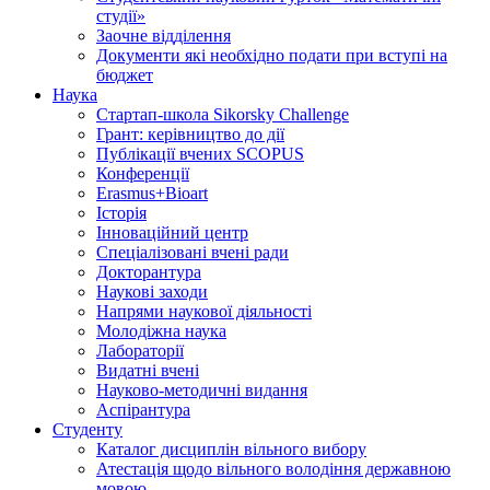
студії»
Заочне відділення
Документи які необхідно подати при вступі на
бюджет
Наука
Стартап-школа Sikorsky Challenge
Грант: керівництво до дії
Публікації вчених SCOPUS
Конференції
Erasmus+Bioart
Історія
Інноваційний центр
Спеціалізовані вчені ради
Докторантура
Наукові заходи
Напрями наукової діяльності
Молодіжна наука
Лабораторії
Видатні вчені
Науково-методичні видання
Аспірантура
Студенту
Каталог дисциплін вільного вибору
Атестація щодо вільного володіння державною
мовою