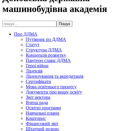
машинобудівна академія
Про ДДМА
Путівник по ДДМА
Статут
Структура ДДМА
Концепція розвитку
Пантеон слави ДДМА
Герої війни
Ліцензія
Ліцензування та акредитація
Сертифікати
Мова освітнього процесу
Документи про вищу освіту
Звіт ректора
Вчена рада
Освітні програми
Навчальні плани
Кошторис
Фінансовий звіт
Штатний розпис