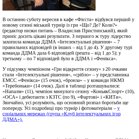
В останню суботу вересня в кафе «Фієста» відбувся перший у
новому сезоні міський турнір із гри «Що? Де? Коли?»
(редактор низки питань – Владислав Пристинський), який
приніс досить цікаві результати. З першого ж туру лідерство
захопила команда ДДМА «Інтелектуальні рішення» – 7
правильних відповідей (в інших – від 1 до 4). У другому турі
команда ДДМА дала 6 відповідей (решта – від 1 до 5); у
третьому – по 7 відповідей було в ДДМА і «Фенікса».
У підсумку чемпіоном «Гри відкриття сезону» з 20 очками
стали «Інтелектуальні рішення», «срібло» – у представника
ЕМСС «Фенікса» (15 очок), «бронза» – у команди НКМЗ
«Теребоньки» (14 очок). Далі в таблиці розташувалися:
«Напалм» (11), чемпіон минулого сезону «КоньякСпорт» (10),
«ОСА» і дебютанти з КЗТС (по 9), «Фартові» і «КИТи».
Звичайно, усі розуміють, що основний розпал боротьби ще
попереду. Усі подробиці про турнір і фотоматеріали –
у
соціальних мережах (група «Клуб інтелектуальних ігор
ДДМА»).