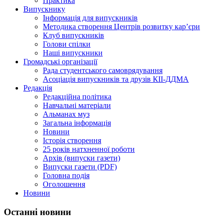
Практика
Випускнику
Інформація для випускників
Методика створення Центрів розвитку кар’єри
Клуб випускників
Голови спілки
Наші випускники
Громадські організації
Рада студентського самоврядування
Асоціація випускників та друзів КІІ-ДДМА
Редакція
Редакційна політика
Навчальні матеріали
Альманах муз
Загальна інформація
Новини
Історія створення
25 років натхненної роботи
Архів (випуски газети)
Випуски газети (PDF)
Головна подія
Оголошення
Новини
Останні новини