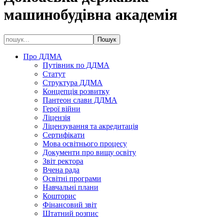
машинобудівна академія
Про ДДМА
Путівник по ДДМА
Статут
Структура ДДМА
Концепція розвитку
Пантеон слави ДДМА
Герої війни
Ліцензія
Ліцензування та акредитація
Сертифікати
Мова освітнього процесу
Документи про вищу освіту
Звіт ректора
Вчена рада
Освітні програми
Навчальні плани
Кошторис
Фінансовий звіт
Штатний розпис