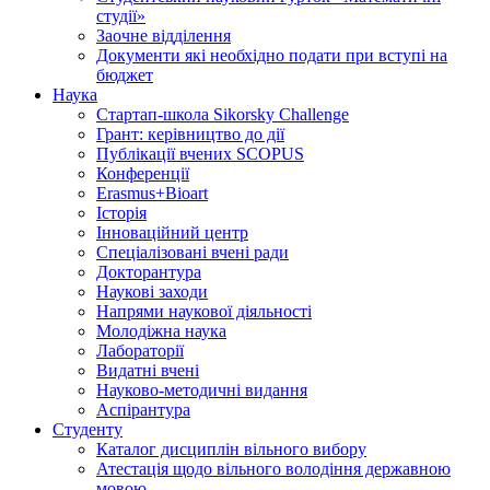
студії»
Заочне відділення
Документи які необхідно подати при вступі на
бюджет
Наука
Стартап-школа Sikorsky Challenge
Грант: керівництво до дії
Публікації вчених SCOPUS
Конференції
Erasmus+Bioart
Історія
Інноваційний центр
Спеціалізовані вчені ради
Докторантура
Наукові заходи
Напрями наукової діяльності
Молодіжна наука
Лабораторії
Видатні вчені
Науково-методичні видання
Аспірантура
Студенту
Каталог дисциплін вільного вибору
Атестація щодо вільного володіння державною
мовою