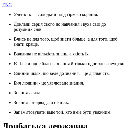
ENG
Ученість — солодкий плід гіркого коріння.
Доклади серця свого до навчання і вуха свої до
розумних слів
Вчись не для того, щоб знати більше, а для того, щоб
знати краще.
Важлива не кількість знань, а якість їх.
Є тільки одне благо - знання й тільки одне зло - неуцтво.
Єдиний шлях, що веде до знання, - це діяльність.
Бич людини - це уявлюване знання.
Знання - сила.
Знання - знаряддя, а не ціль.
Запам'ятовувати вміє той, хто вміє бути уважним.
Донбаська державна