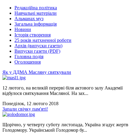
Редакційна політика
Навчальні матеріали
Альманах муз
Загальна інформація
Новини
Історія створення
25 років натхненної роботи
Архів (випуски газети)
Випуски газети (PDF)
Головна подія
Оголошення
Як у ДДМА Масляну святкували
12 лютого, на великій перерві біля актового залу Академії
відбулося святкування Масляної. На зах...
Понеділок, 12 лютого 2018
Запали свічку пам'яті!
Щорічно, у четверту суботу листопада, Україна згадує жертв
Голодомору. Український Голодомор бу...