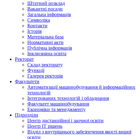
Штатний розклад
Вакантні посади
Загальна інформація
Символіка
Контакти
Історія
Матеріальна база
Нормативні акти
Публічна інформація
Інклюзивна освіта
Ректорат
Склад ректорату
Функції
Галерея ректорів
Факультети
Автоматизації машинобудування й інформаційних
технологій
Інтегрованих технологій і обладнання
Факультет машинобудування
Економіки та менеджменту
Підрозділи
Центр дистанційної і заочної освіти
Центр ІТ рішень
Відділ з внутрішнього забезпечення якості вищої
освіти