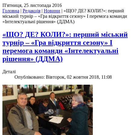
П'ятниця, 25 листопада 2016
Головна
|
Редакція
|
Новини
|
«ЩО? ДЕ? КОЛИ?»: перший
міський турнір – «Гра відкриття сезону» І перемога команди
«Інтелектуальні рішення» (ДДМА)
«ЩО? ДЕ? КОЛИ?»: перший міський
турнір – «Гра відкриття сезону» І
перемога команди «Інтелектуальні
рішення» (ДДМА)
Деталі
Опубліковано: Вівторок, 02 жовтня 2018, 11:08