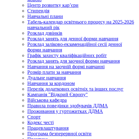
Центр розвитку кар’єри
Стипендія
Навчальні плани
Табель-календар освітнього процесу на 2025-2026
навчальний рік
Розклад дзвінків
Розклад занять для денної форми навчання
Розклад заліково-екзаменаційної сесії денної
форми навчання
Графік захисту кваліфікаційних робіт
Розклад занять для заочної форми навчання
Навчання на заочній формі навчанні
Розмір плати за навчання
Дуальне навчання
Навчання за кордоном
Перелік додаткових освітніх та інших послуг
Кампанія "Відкрий Європу"
Військова кафедра
Правила поведінки здобувачів ДДМА
Проживання у гуртожитках ДДМА
Спорт
Кодекс честі
Працевлаштування
Програма безперервної освіти