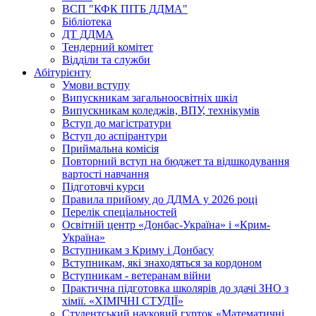
ВСП "КФК ПІТБ ДДМА"
Бібліотека
ДТ ДДМА
Тендерний комітет
Відділи та служби
Абітурієнту
Умови вступу
Випускникам загальноосвітніх шкіл
Випускникам коледжів, ВПУ, технікумів
Вступ до магістратури
Вступ до аспірантури
Приймальна комісія
Повторний вступ на бюджет та відшкодування
вартості навчання
Підготовчі курси
Правила прийому до ДДМА у 2026 році
Перелік спеціальностей
Освітній центр «Донбас-Україна» і «Крим-
Україна»
Вступникам з Криму і Донбасу
Вступникам, які знаходяться за кордоном
Вступникам - ветеранам війни
Практична підготовка школярів до здачі ЗНО з
хімії. «ХІМІЧНІ СТУДІЇ»
Студентський науковий гурток «Математичні