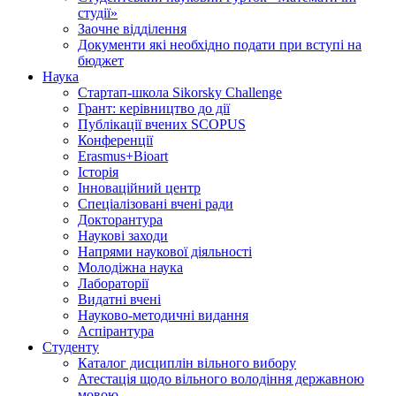
студії»
Заочне відділення
Документи які необхідно подати при вступі на
бюджет
Наука
Стартап-школа Sikorsky Challenge
Грант: керівництво до дії
Публікації вчених SCOPUS
Конференції
Erasmus+Bioart
Історія
Інноваційний центр
Спеціалізовані вчені ради
Докторантура
Наукові заходи
Напрями наукової діяльності
Молодіжна наука
Лабораторії
Видатні вчені
Науково-методичні видання
Аспірантура
Студенту
Каталог дисциплін вільного вибору
Атестація щодо вільного володіння державною
мовою