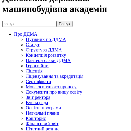
машинобудівна академія
Про ДДМА
Путівник по ДДМА
Статут
Структура ДДМА
Концепція розвитку
Пантеон слави ДДМА
Герої війни
Ліцензія
Ліцензування та акредитація
Сертифікати
Мова освітнього процесу
Документи про вищу освіту
Звіт ректора
Вчена рада
Освітні програми
Навчальні плани
Кошторис
Фінансовий звіт
Штатний розпис