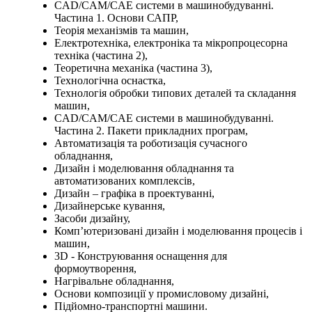
CAD/CAM/CAE системи в машинобудуванні.
Частина 1. Основи САПР,
Теорія механізмів та машин,
Електротехніка, електроніка та мікропроцесорна
техніка (частина 2),
Теоретична механіка (частина 3),
Технологічна оснастка,
Технологія обробки типових деталей та складання
машин,
CAD/CAM/CAE системи в машинобудуванні.
Частина 2. Пакети прикладних програм,
Автоматизація та роботизація сучасного
обладнання,
Дизайн і моделювання обладнання та
автоматизованих комплексів,
Дизайн – графіка в проектуванні,
Дизайнерське кування,
Засоби дизайну,
Комп’ютеризовані дизайн і моделювання процесів і
машин,
3D - Конструювання оснащення для
формоутворення,
Нагрівальне обладнання,
Основи композиції у промисловому дизайні,
Підйомно-транспортні машини.