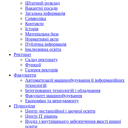
Штатний розклад
Вакантні посади
Загальна інформація
Символіка
Контакти
Історія
Матеріальна база
Нормативні акти
Публічна інформація
Інклюзивна освіта
Ректорат
Склад ректорату
Функції
Галерея ректорів
Факультети
Автоматизації машинобудування й інформаційних
технологій
Інтегрованих технологій і обладнання
Факультет машинобудування
Економіки та менеджменту
Підрозділи
Центр дистанційної і заочної освіти
Центр ІТ рішень
Відділ з внутрішнього забезпечення якості вищої
освіти