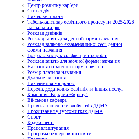
Центр розвитку кар’єри
Стипендія
Навчальні плани
Табель-календар освітнього процесу на 2025-2026
навчальний рік
Розклад дзвінків
Розклад занять для денної форми навчання
Розклад заліково-екзаменаційної сесії денної
форми навчання
Графік захисту кваліфікаційних робіт
Розклад занять для заочної форми навчання
Навчання на заочній формі навчанні
Розмір плати за навчання
Дуальне навчання
Навчання за кордоном
Перелік додаткових освітніх та інших послуг
Кампанія "Відкрий Європу"
Військова кафедра
Правила поведінки здобувачів ДДМА
Проживання у гуртожитках ДДМА
Спорт
Кодекс честі
Працевлаштування
Програма безперервної освіти