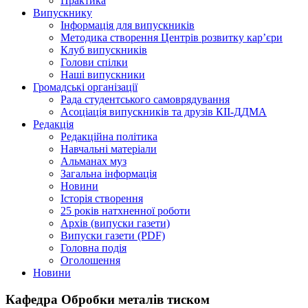
Практика
Випускнику
Інформація для випускників
Методика створення Центрів розвитку кар’єри
Клуб випускників
Голови спілки
Наші випускники
Громадські організації
Рада студентського самоврядування
Асоціація випускників та друзів КІІ-ДДМА
Редакція
Редакційна політика
Навчальні матеріали
Альманах муз
Загальна інформація
Новини
Історія створення
25 років натхненної роботи
Архів (випуски газети)
Випуски газети (PDF)
Головна подія
Оголошення
Новини
Кафедра Обробки металів тиском