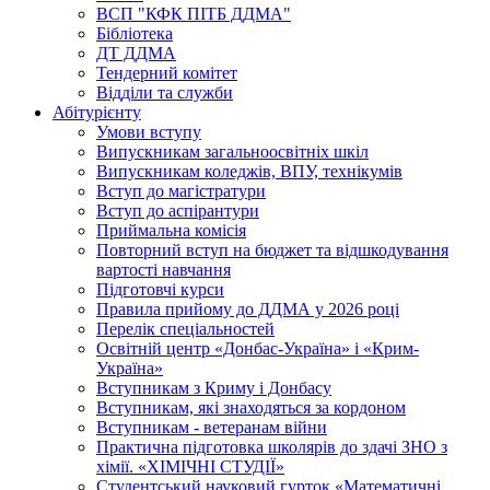
ВСП "КФК ПІТБ ДДМА"
Бібліотека
ДТ ДДМА
Тендерний комітет
Відділи та служби
Абітурієнту
Умови вступу
Випускникам загальноосвітніх шкіл
Випускникам коледжів, ВПУ, технікумів
Вступ до магістратури
Вступ до аспірантури
Приймальна комісія
Повторний вступ на бюджет та відшкодування
вартості навчання
Підготовчі курси
Правила прийому до ДДМА у 2026 році
Перелік спеціальностей
Освітній центр «Донбас-Україна» і «Крим-
Україна»
Вступникам з Криму і Донбасу
Вступникам, які знаходяться за кордоном
Вступникам - ветеранам війни
Практична підготовка школярів до здачі ЗНО з
хімії. «ХІМІЧНІ СТУДІЇ»
Студентський науковий гурток «Математичні