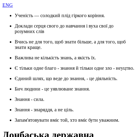
ENG
Ученість — солодкий плід гіркого коріння.
Доклади серця свого до навчання і вуха свої до
розумних слів
Вчись не для того, щоб знати більше, а для того, щоб
знати краще.
Важлива не кількість знань, а якість їх.
Є тільки одне благо - знання й тільки одне зло - неуцтво.
Єдиний шлях, що веде до знання, - це діяльність.
Бич людини - це уявлюване знання.
Знання - сила.
Знання - знаряддя, а не ціль.
Запам'ятовувати вміє той, хто вміє бути уважним.
Донбаська державна