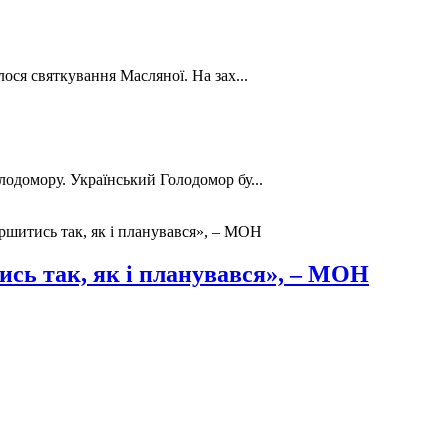
лося святкування Масляної. На зах...
лодомору. Український Голодомор бу...
ршитись так, як і планувався», – МОН
ись так, як і планувався», – МОН