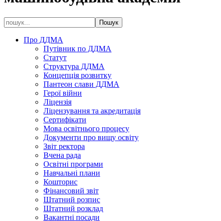
Про ДДМА
Путівник по ДДМА
Статут
Структура ДДМА
Концепція розвитку
Пантеон слави ДДМА
Герої війни
Ліцензія
Ліцензування та акредитація
Сертифікати
Мова освітнього процесу
Документи про вищу освіту
Звіт ректора
Вчена рада
Освітні програми
Навчальні плани
Кошторис
Фінансовий звіт
Штатний розпис
Штатний розклад
Вакантні посади