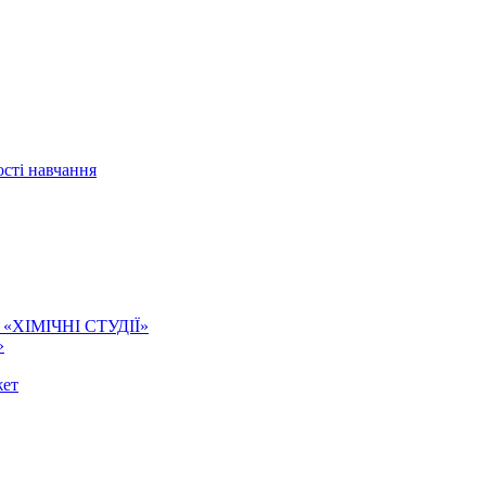
сті навчання
ї. «ХІМІЧНІ СТУДІЇ»
»
жет