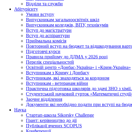
Відділи та служби
Абітурієнту
Умови вступу
Випускникам загальноосвітніх шкіл
Випускникам коледжів, ВПУ, технікумів
Вступ до магістратури
Вступ до аспірантури
Приймальна комісія
Повторний вступ на бюджет та відшкодування варто
Підготовчі курси
Правила прийому до ДДМА у 2026 році
Перелік спеціальностей
Освітній центр «Донбас-Україна» і «Крим-Україна»
Вступникам з Криму і Донбасу
Вступникам, які знаходяться за кордоном
Вступникам - ветеранам війни
Практична підготовка школярів до здачі ЗНО з хімі
Студентський науковий гурток «Математичні студії
Заочне відділення
Документи які необхідно подати при вступі на бюд
Наука
Стартап-школа Sikorsky Challenge
Грант: керівництво до дії
Публікації вчених SCOPUS
Конференції