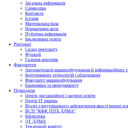
Загальна інформація
Символіка
Контакти
Історія
Матеріальна база
Нормативні акти
Публічна інформація
Інклюзивна освіта
Ректорат
Склад ректорату
Функції
Галерея ректорів
Факультети
Автоматизації машинобудування й інформаційних т
Інтегрованих технологій і обладнання
Факультет машинобудування
Економіки та менеджменту
Підрозділи
Центр дистанційної і заочної освіти
Центр ІТ рішень
Відділ з внутрішнього забезпечення якості вищої ос
ВСП "КФК ПІТБ ДДМА"
Бібліотека
ДТ ДДМА
Тендерний комітет