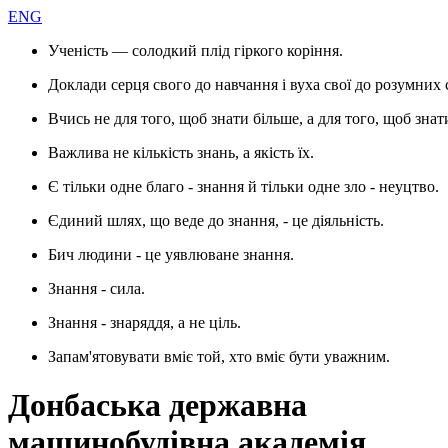
ENG
Ученість — солодкий плід гіркого коріння.
Доклади серця свого до навчання і вуха свої до розумних 
Вчись не для того, щоб знати більше, а для того, щоб знат
Важлива не кількість знань, а якість їх.
Є тільки одне благо - знання й тільки одне зло - неуцтво.
Єдиний шлях, що веде до знання, - це діяльність.
Бич людини - це уявлюване знання.
Знання - сила.
Знання - знаряддя, а не ціль.
Запам'ятовувати вміє той, хто вміє бути уважним.
Донбаська державна
машинобудівна академія