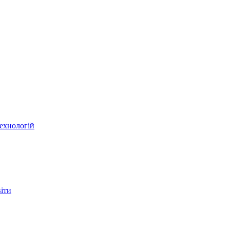
ехнологій
віти