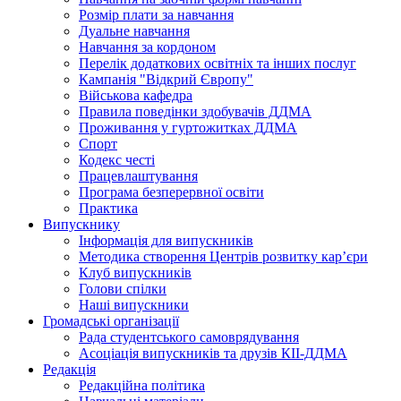
Розмір плати за навчання
Дуальне навчання
Навчання за кордоном
Перелік додаткових освітніх та інших послуг
Кампанія "Відкрий Європу"
Військова кафедра
Правила поведінки здобувачів ДДМА
Проживання у гуртожитках ДДМА
Спорт
Кодекс честі
Працевлаштування
Програма безперервної освіти
Практика
Випускнику
Інформація для випускників
Методика створення Центрів розвитку кар’єри
Клуб випускників
Голови спілки
Наші випускники
Громадські організації
Рада студентського самоврядування
Асоціація випускників та друзів КІІ-ДДМА
Редакція
Редакційна політика