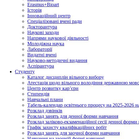
Erasmus+Bioart
Історія
Інноваційний центр
Спеціалізовані вчені ради
Докторантура
Наукові заходи
Напрями наукової діяльності
Молодіжна наука
Лабораторії
Видатні вчені
Науково-методичні видання
Аспірантура
Студенту
Каталог дисциплін вільного вибору
Атестація щодо вільного володіння державною мов
Центр розвитку кар’єри
Стипендія
Навчальні плани
Табель-календар освітнього процесу на 2025-2026 н
Розклад дзвінків
Розклад занять для денної форми навчання
Розклад заліково-екзаменаційної сесії денної форми
Графік захисту кваліфікаційних робіт
Розклад занять для заочної форми навчання
Навчання на заочній формі навчанні