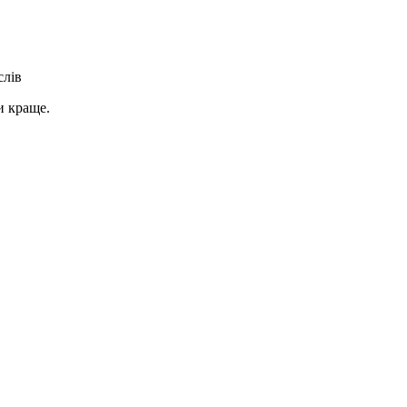
слів
и краще.