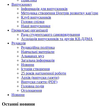
Практика
Випускнику
Інформація для випускників
Методика створення Центрів розвитку кар’єри
Клуб випускників
Голови спілки
Наші випускники
Громадські організації
Рада студентського самоврядування
Асоціація випускників та друзів КІІ-ДДМА
Редакція
Редакційна політика
Навчальні матеріали
Альманах муз
Загальна інформація
Новини
Історія створення
25 років натхненної роботи
Архів (випуски газети)
Випуски газети (PDF)
Головна подія
Оголошення
Новини
Останні новини