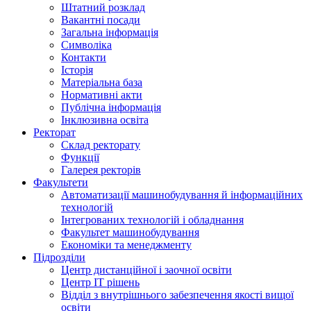
Штатний розклад
Вакантні посади
Загальна інформація
Символіка
Контакти
Історія
Матеріальна база
Нормативні акти
Публічна інформація
Інклюзивна освіта
Ректорат
Склад ректорату
Функції
Галерея ректорів
Факультети
Автоматизації машинобудування й інформаційних
технологій
Інтегрованих технологій і обладнання
Факультет машинобудування
Економіки та менеджменту
Підрозділи
Центр дистанційної і заочної освіти
Центр ІТ рішень
Відділ з внутрішнього забезпечення якості вищої
освіти