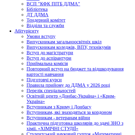
ВСП "КФК ПІТБ ДДМА"
Бібліотека
ДТ ДДМА
Тендерний комітет
Відділи та служби
Абітурієнту
Умови вступу
Випускникам загальноосвітніх шкіл
Випускникам коледжів, ВПУ, технікумів
Вступ до магістратури
Вступ до аспірантури
Приймальна комісія
Повторний вступ на бюджет та відшкодування
вартості навчання
Підготовчі курси
Правила прийому до ДДМА у 2026 році
Перелік спеціальностей
Освітній центр «Донбас-Україна» і «Крим-
Україна»
Вступникам з Криму і Донбасу
Вступникам, які знаходяться за кордоном
Вступникам - ветеранам війни
Практична підготовка школярів до здачі ЗНО з
хімії. «ХІМІЧНІ СТУДІЇ»
Студентський науковий гурток «Математичні