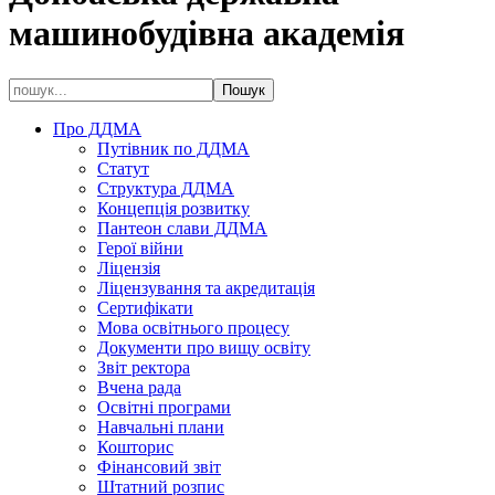
машинобудівна академія
Про ДДМА
Путівник по ДДМА
Статут
Структура ДДМА
Концепція розвитку
Пантеон слави ДДМА
Герої війни
Ліцензія
Ліцензування та акредитація
Сертифікати
Мова освітнього процесу
Документи про вищу освіту
Звіт ректора
Вчена рада
Освітні програми
Навчальні плани
Кошторис
Фінансовий звіт
Штатний розпис