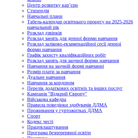
Центр розвитку кар’єри
Стипендія
Навчальні плани
Табель-календар освітнього процесу на 2025-2026
навчальний рік
Розклад дзвінків
Розклад занять для денної форми навчання
Розклад заліково-екзаменаційної сесії денної
форми навчання
Графік захисту кваліфікаційних робіт
Розклад занять для заочної форми навчання
Навчання на заочній формі навчанні
Розмір плати за навчання
Дуальне навчання
Навчання за кордоном
Перелік додаткових освітніх та інших послуг
Кампанія "Відкрий Європу"
Військова кафедра
Правила поведінки здобувачів ДДМА
Проживання у гуртожитках ДДМА
Спорт
Кодекс честі
Працевлаштування
Програма безперервної освіти