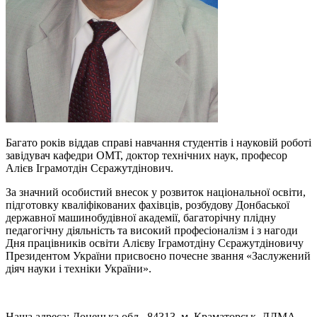
Багато років віддав справі навчання студентів і науковій роботі
завідувач кафедри ОМТ, доктор технічних наук, професор
Алієв Іграмотдін Cєражутдінович.
За значний особистий внесок у розвиток національної освіти,
підготовку кваліфікованих фахівців, розбудову Донбаської
державної машинобудівної академії, багаторічну плідну
педагогічну діяльність та високий професіоналізм і з нагоди
Дня працівників освіти Алієву Іграмотдіну Cєражутдіновичу
Президентом України присвоєно почесне звання «Заслужений
діяч науки і техніки України».
Наша адреса: Донецька обл., 84313, м. Краматорськ, ДДМА,