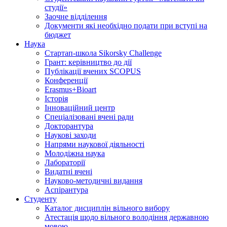
студії»
Заочне відділення
Документи які необхідно подати при вступі на
бюджет
Наука
Стартап-школа Sikorsky Challenge
Грант: керівництво до дії
Публікації вчених SCOPUS
Конференції
Erasmus+Bioart
Історія
Інноваційний центр
Спеціалізовані вчені ради
Докторантура
Наукові заходи
Напрями наукової діяльності
Молодіжна наука
Лабораторії
Видатні вчені
Науково-методичні видання
Аспірантура
Студенту
Каталог дисциплін вільного вибору
Атестація щодо вільного володіння державною
мовою