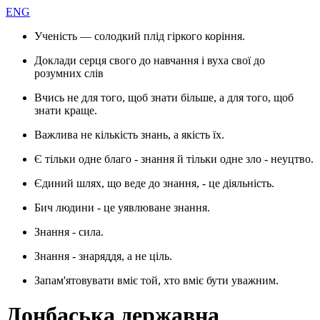
ENG
Ученість — солодкий плід гіркого коріння.
Доклади серця свого до навчання і вуха свої до
розумних слів
Вчись не для того, щоб знати більше, а для того, щоб
знати краще.
Важлива не кількість знань, а якість їх.
Є тільки одне благо - знання й тільки одне зло - неуцтво.
Єдиний шлях, що веде до знання, - це діяльність.
Бич людини - це уявлюване знання.
Знання - сила.
Знання - знаряддя, а не ціль.
Запам'ятовувати вміє той, хто вміє бути уважним.
Донбаська державна