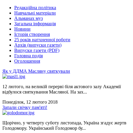
Редакційна політика
Навчальні матеріали
Альманах муз
Загальна інформація
Новини
Історія створення
25 років натхненної роботи
Архів (випуски газети)
Випуски газети (PDF)
Головна подія
Оголошення
Як у ДДМА Масляну святкували
12 лютого, на великій перерві біля актового залу Академії
відбулося святкування Масляної. На зах...
Понеділок, 12 лютого 2018
Запали свічку пам'яті!
Щорічно, у четверту суботу листопада, Україна згадує жертв
Голодомору. Український Голодомор бу...