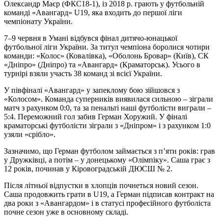
Олександр Маєр (ФКС18-1), із 2018 р. грають у футбольній
команді «Авангард» U19, яка входить до першої ліги
чемпіонату України.
7–9 червня в Умані відбувся фінал дитячо-юнацької
футбольної ліги України. За титул чемпіона боролися чотири
команди: «Колос» (Ковалівка), «Оболонь Бровар» (Київ), СК
«Дніпро» (Дніпро) та «Авангард» (Краматорськ). Усього в
турнірі взяли участь 38 команд зі всієї України.
У півфіналі «Авангард» у запеклому бою зійшовся з
«Колосом». Команда суперників виявилася сильною – зіграли
матч з рахунком 0:0, та за пенальті наші футболісти виграли –
5:4. Переможний гол забив Герман Хоружий. У фіналі
краматорські футболісти зіграли з «Дніпром» і з рахунком 1:0
узяли «срібло».
Зазначимо, що Герман футболом займається з п’яти років: грав
у Дружківці, а потім – у донецькому «Олімпіку». Саша грає з
12 років, починав у Кіровоградській ДЮСШ № 2.
Після літньої відпустки в хлопців почнеться новий сезон.
Саша продовжить грати в U19, а Герман підписав контракт на
два роки з «Авангардом» і в статусі професійного футболіста
почне сезон уже в основному складі.