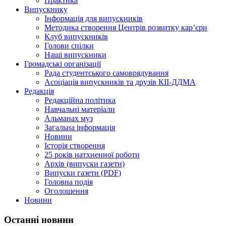
Практика
Випускнику
Інформація для випускників
Методика створення Центрів розвитку кар’єри
Клуб випускників
Голови спілки
Наші випускники
Громадські організації
Рада студентського самоврядування
Асоціація випускників та друзів КІІ-ДДМА
Редакція
Редакційна політика
Навчальні матеріали
Альманах муз
Загальна інформація
Новини
Історія створення
25 років натхненної роботи
Архів (випуски газети)
Випуски газети (PDF)
Головна подія
Оголошення
Новини
Останні новини