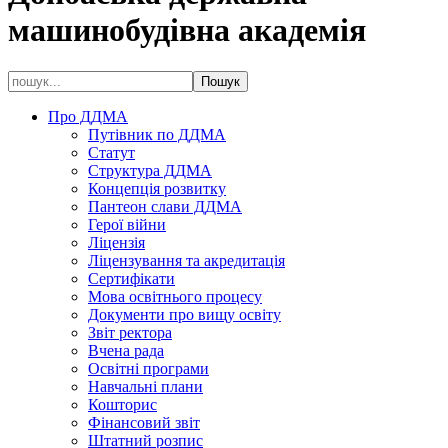
машинобудівна академія
Про ДДМА
Путівник по ДДМА
Статут
Структура ДДМА
Концепція розвитку
Пантеон слави ДДМА
Герої війни
Ліцензія
Ліцензування та акредитація
Сертифікати
Мова освітнього процесу
Документи про вищу освіту
Звіт ректора
Вчена рада
Освітні програми
Навчальні плани
Кошторис
Фінансовий звіт
Штатний розпис