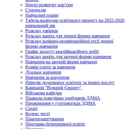
Центр розвитку кар’єри
Стипендія
Навчальні плани
Табель-календар освітнього процесу на 2025-2026
навчальний рік
Розклад дзвінків
Розклад занять для денної форми навчання
Розклад заліково-екзаменаційної сесії денної
форми навчання
Графік захисту кваліфікаційних робіт
Розклад занять для заочної форми навчання
Навчання на заочній формі навчанні
Розмір плати за навчання
Дуальне навчання
Навчання за кордоном
Перелік додаткових освітніх та інших послуг
Кампанія "Відкрий Європу"
Військова кафедра
Правила поведінки здобувачів ДДМА
Проживання у гуртожитках ДДМА
Спорт
Кодекс честі
Працевлаштування
Програма безперервної освіти