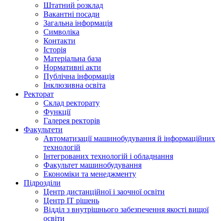
Штатний розклад
Вакантні посади
Загальна інформація
Символіка
Контакти
Історія
Матеріальна база
Нормативні акти
Публічна інформація
Інклюзивна освіта
Ректорат
Склад ректорату
Функції
Галерея ректорів
Факультети
Автоматизації машинобудування й інформаційних
технологій
Інтегрованих технологій і обладнання
Факультет машинобудування
Економіки та менеджменту
Підрозділи
Центр дистанційної і заочної освіти
Центр ІТ рішень
Відділ з внутрішнього забезпечення якості вищої
освіти