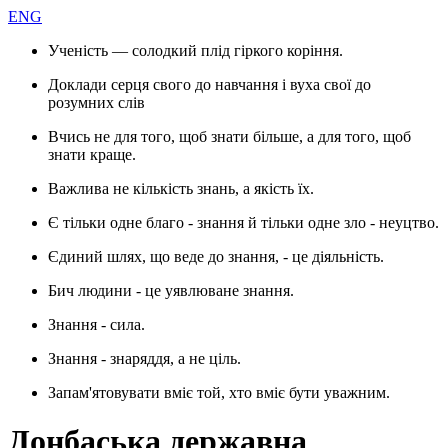
ENG
Ученість — солодкий плід гіркого коріння.
Доклади серця свого до навчання і вуха свої до
розумних слів
Вчись не для того, щоб знати більше, а для того, щоб
знати краще.
Важлива не кількість знань, а якість їх.
Є тільки одне благо - знання й тільки одне зло - неуцтво.
Єдиний шлях, що веде до знання, - це діяльність.
Бич людини - це уявлюване знання.
Знання - сила.
Знання - знаряддя, а не ціль.
Запам'ятовувати вміє той, хто вміє бути уважним.
Донбаська державна