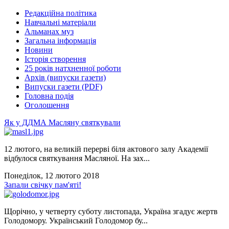
Редакційна політика
Навчальні матеріали
Альманах муз
Загальна інформація
Новини
Історія створення
25 років натхненної роботи
Архів (випуски газети)
Випуски газети (PDF)
Головна подія
Оголошення
Як у ДДМА Масляну святкували
12 лютого, на великій перерві біля актового залу Академії
відбулося святкування Масляної. На зах...
Понеділок, 12 лютого 2018
Запали свічку пам'яті!
Щорічно, у четверту суботу листопада, Україна згадує жертв
Голодомору. Український Голодомор бу...