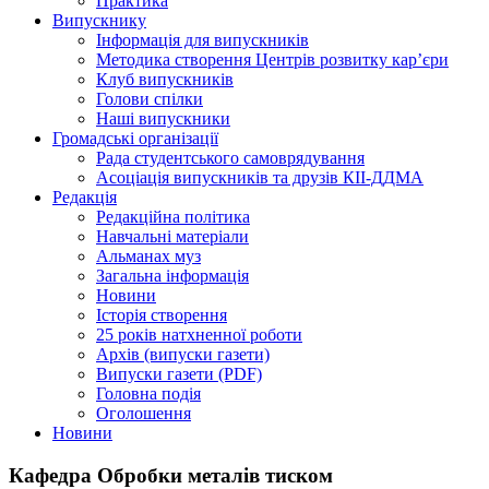
Практика
Випускнику
Інформація для випускників
Методика створення Центрів розвитку кар’єри
Клуб випускників
Голови спілки
Наші випускники
Громадські організації
Рада студентського самоврядування
Асоціація випускників та друзів КІІ-ДДМА
Редакція
Редакційна політика
Навчальні матеріали
Альманах муз
Загальна інформація
Новини
Історія створення
25 років натхненної роботи
Архів (випуски газети)
Випуски газети (PDF)
Головна подія
Оголошення
Новини
Кафедра Обробки металів тиском