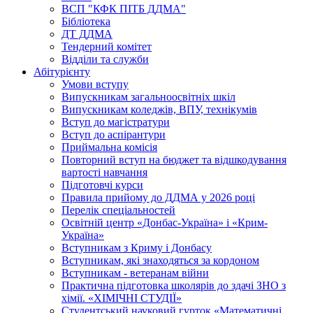
ВСП "КФК ПІТБ ДДМА"
Бібліотека
ДТ ДДМА
Тендерний комітет
Відділи та служби
Абітурієнту
Умови вступу
Випускникам загальноосвітніх шкіл
Випускникам коледжів, ВПУ, технікумів
Вступ до магістратури
Вступ до аспірантури
Приймальна комісія
Повторний вступ на бюджет та відшкодування
вартості навчання
Підготовчі курси
Правила прийому до ДДМА у 2026 році
Перелік спеціальностей
Освітній центр «Донбас-Україна» і «Крим-
Україна»
Вступникам з Криму і Донбасу
Вступникам, які знаходяться за кордоном
Вступникам - ветеранам війни
Практична підготовка школярів до здачі ЗНО з
хімії. «ХІМІЧНІ СТУДІЇ»
Студентський науковий гурток «Математичні