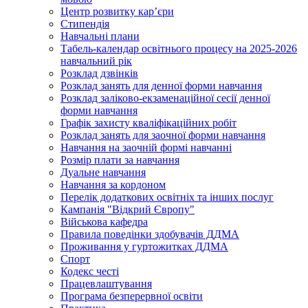
Центр розвитку кар’єри
Стипендія
Навчальні плани
Табель-календар освітнього процесу на 2025-2026
навчальний рік
Розклад дзвінків
Розклад занять для денної форми навчання
Розклад заліково-екзаменаційної сесії денної
форми навчання
Графік захисту кваліфікаційних робіт
Розклад занять для заочної форми навчання
Навчання на заочній формі навчанні
Розмір плати за навчання
Дуальне навчання
Навчання за кордоном
Перелік додаткових освітніх та інших послуг
Кампанія "Відкрий Європу"
Військова кафедра
Правила поведінки здобувачів ДДМА
Проживання у гуртожитках ДДМА
Спорт
Кодекс честі
Працевлаштування
Програма безперервної освіти