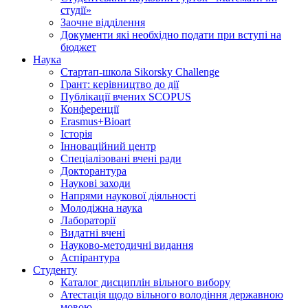
студії»
Заочне відділення
Документи які необхідно подати при вступі на
бюджет
Наука
Стартап-школа Sikorsky Challenge
Грант: керівництво до дії
Публікації вчених SCOPUS
Конференції
Erasmus+Bioart
Історія
Інноваційний центр
Спеціалізовані вчені ради
Докторантура
Наукові заходи
Напрями наукової діяльності
Молодіжна наука
Лабораторії
Видатні вчені
Науково-методичні видання
Аспірантура
Студенту
Каталог дисциплін вільного вибору
Атестація щодо вільного володіння державною
мовою