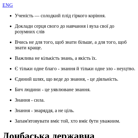
ENG
Ученість — солодкий плід гіркого коріння.
Доклади серця свого до навчання і вуха свої до
розумних слів
Вчись не для того, щоб знати більше, а для того, щоб
знати краще.
Важлива не кількість знань, а якість їх.
Є тільки одне благо - знання й тільки одне зло - неуцтво.
Єдиний шлях, що веде до знання, - це діяльність.
Бич людини - це уявлюване знання.
Знання - сила.
Знання - знаряддя, а не ціль.
Запам'ятовувати вміє той, хто вміє бути уважним.
Донбаська державна