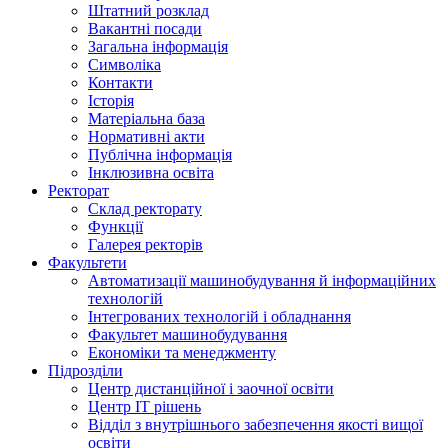
Штатний розклад
Вакантні посади
Загальна інформація
Символіка
Контакти
Історія
Матеріальна база
Нормативні акти
Публічна інформація
Інклюзивна освіта
Ректорат
Склад ректорату
Функції
Галерея ректорів
Факультети
Автоматизації машинобудування й інформаційних
технологій
Інтегрованих технологій і обладнання
Факультет машинобудування
Економіки та менеджменту
Підрозділи
Центр дистанційної і заочної освіти
Центр ІТ рішень
Відділ з внутрішнього забезпечення якості вищої
освіти