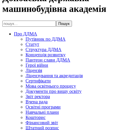
машинобудівна академія
Про ДДМА
Путівник по ДДМА
Статут
Структура ДДМА
Концепція розвитку
Пантеон слави ДДМА
Герої війни
Ліцензія
Ліцензування та акредитація
Сертифікати
Мова освітнього процесу
Документи про вищу освіту
Звіт ректора
Вчена рада
Освітні програми
Навчальні плани
Кошторис
Фінансовий звіт
Штатний розпис