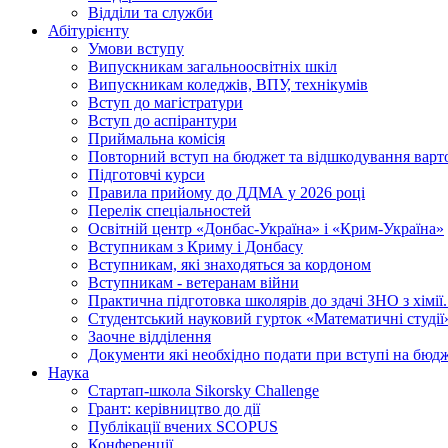
Відділи та служби
Абітурієнту
Умови вступу
Випускникам загальноосвітніх шкіл
Випускникам коледжів, ВПУ, технікумів
Вступ до магістратури
Вступ до аспірантури
Приймальна комісія
Повторний вступ на бюджет та відшкодування варто
Підготовчі курси
Правила прийому до ДДМА у 2026 році
Перелік спеціальностей
Освітній центр «Донбас-Україна» і «Крим-Україна»
Вступникам з Криму і Донбасу
Вступникам, які знаходяться за кордоном
Вступникам - ветеранам війни
Практична підготовка школярів до здачі ЗНО з хімі
Студентський науковий гурток «Математичні студії
Заочне відділення
Документи які необхідно подати при вступі на бюд
Наука
Стартап-школа Sikorsky Challenge
Грант: керівництво до дії
Публікації вчених SCOPUS
Конференції