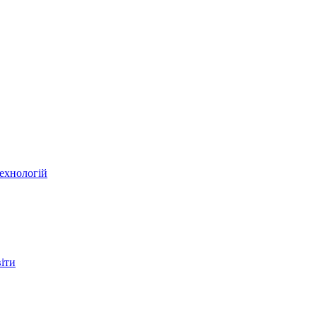
ехнологій
віти