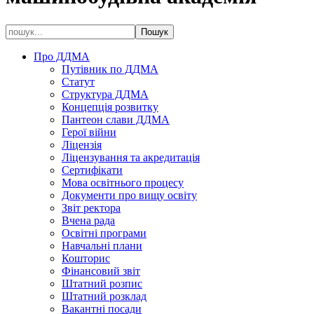
Про ДДМА
Путівник по ДДМА
Статут
Структура ДДМА
Концепція розвитку
Пантеон слави ДДМА
Герої війни
Ліцензія
Ліцензування та акредитація
Сертифікати
Мова освітнього процесу
Документи про вищу освіту
Звіт ректора
Вчена рада
Освітні програми
Навчальні плани
Кошторис
Фінансовий звіт
Штатний розпис
Штатний розклад
Вакантні посади