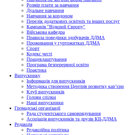
Розмір плати за навчання
Дуальне навчання
Навчання за кордоном
Перелік додаткових освітніх та інших послуг
Кампанія "Відкрий Європу"
Військова кафедра
Правила поведінки здобувачів ДДМА
Проживання у гуртожитках ДДМА
Спорт
Кодекс честі
Працевлаштування
Програма безперервної освіти
Практика
Випускнику
Інформація для випускників
Методика створення Центрів розвитку кар’єри
Клуб випускників
Голови спілки
Наші випускники
Громадські організації
Рада студентського самоврядування
Асоціація випускників та друзів КІІ-ДДМА
Редакція
Редакційна політика