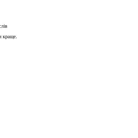
слів
и краще.