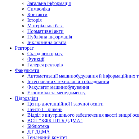
Загальна інформація
Символіка
Контакти
Історія
Матеріальна база
Нормативні акти
Публічна інформація
Інклюзивна освіта
Ректорат
Склад ректорату
Функції
Галерея ректорів
Факультети
Автоматизації машинобудування й інформаційних т
Інтегрованих технологій і обладнання
Факультет машинобудування
Економіки та менеджменту
Підрозділи
Центр дистанційної і заочної освіти
Центр ІТ рішень
Відділ з внутрішнього забезпечення якості вищої ос
ВСП "КФК ПІТБ ДДМА"
Бібліотека
ДТ ДДМА
Тендерний комітет