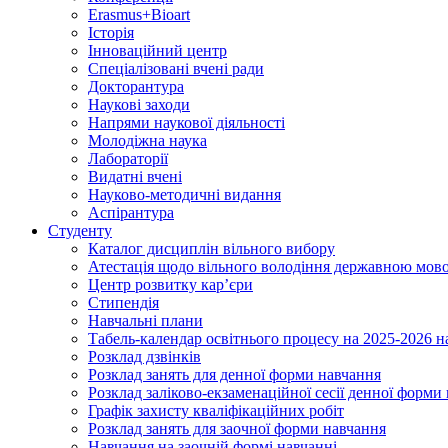
Erasmus+Bioart
Історія
Інноваційний центр
Спеціалізовані вчені ради
Докторантура
Наукові заходи
Напрями наукової діяльності
Молодіжна наука
Лабораторії
Видатні вчені
Науково-методичні видання
Аспірантура
Студенту
Каталог дисциплін вільного вибору
Атестація щодо вільного володіння державною мов
Центр розвитку кар’єри
Стипендія
Навчальні плани
Табель-календар освітнього процесу на 2025-2026 н
Розклад дзвінків
Розклад занять для денної форми навчання
Розклад заліково-екзаменаційної сесії денної форми
Графік захисту кваліфікаційних робіт
Розклад занять для заочної форми навчання
Навчання на заочній формі навчанні