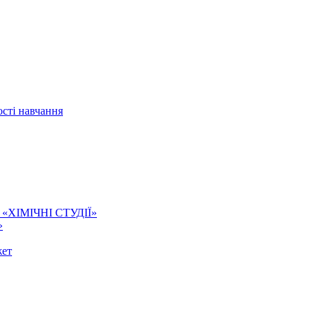
сті навчання
ї. «ХІМІЧНІ СТУДІЇ»
»
жет