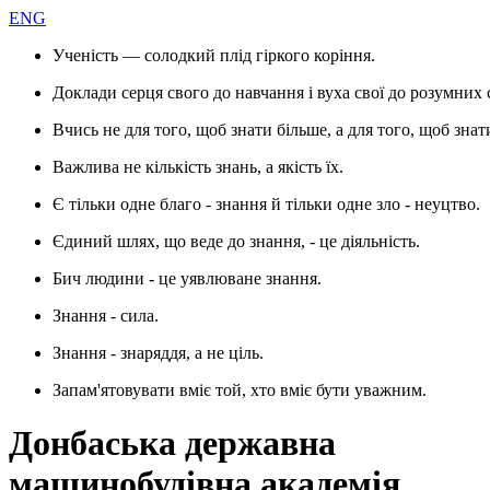
ENG
Ученість — солодкий плід гіркого коріння.
Доклади серця свого до навчання і вуха свої до розумних 
Вчись не для того, щоб знати більше, а для того, щоб знат
Важлива не кількість знань, а якість їх.
Є тільки одне благо - знання й тільки одне зло - неуцтво.
Єдиний шлях, що веде до знання, - це діяльність.
Бич людини - це уявлюване знання.
Знання - сила.
Знання - знаряддя, а не ціль.
Запам'ятовувати вміє той, хто вміє бути уважним.
Донбаська державна
машинобудівна академія